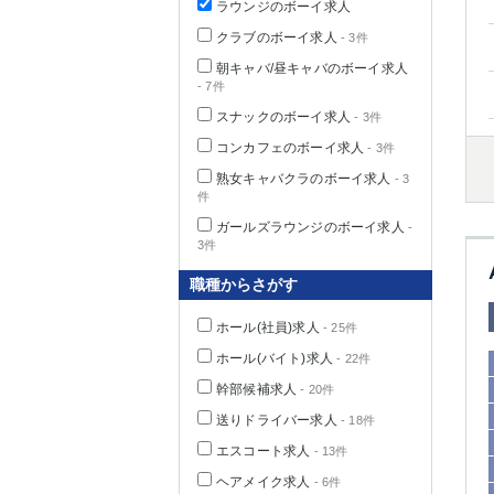
ラウンジのボーイ求人
クラブのボーイ求人
- 3件
朝キャバ/昼キャバのボーイ求人
- 7件
千葉県
スナックのボーイ求人
- 3件
コンカフェのボーイ求人
- 3件
熟女キャバクラのボーイ求人
- 3
件
栃木県
ガールズラウンジのボーイ求人
-
3件
職種からさがす
茨城県
ホール(社員)求人
- 25件
群馬県
ホール(バイト)求人
- 22件
幹部候補求人
- 20件
送りドライバー求人
- 18件
エスコート求人
- 13件
ヘアメイク求人
- 6件