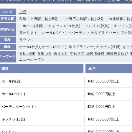
から徒歩10分
①歌舞伎町 ②
①銀座 ②新橋
錦糸町(南口)
蒲田(西口)
上野
エリア
新宿
各線「上野駅」徒歩5分 「上野広小路駅」徒歩3分 「御徒町駅」徒
最寄り駅
①東武練馬 ②
池袋東口
金町
大井町
・ホール(社員) ・キャッシャー(社員) ・ソムリエ(社員) ・キッチン
成増・板橋 ③
時間/休日
大山 ②池袋
替わります ・ホール(バイト) ・バーテン ・送りドライバー シフト制
下赤塚
竹ノ塚
三鷹
亀戸
ラウンジ
業種
荻窪
浅草
新小岩
幡ヶ谷
ホール(社員), ホール(バイト), 送りドライバー, キッチン(社員), キ
職種
日払いOK
食事つき
送りあり
年齢不問
経験者優遇
未経験者歓迎
小岩
湯島
久米川
市川
キーワード
ニューオープン
五井
職種
給与
関内
横浜
川崎
溝の口
ホール(社員)
月給 380,000円以上
新横浜
藤沢
平塚
武蔵小杉
小田原
横浜・桜木町
関内・馬車道・
武蔵新城
ホール(バイト)
時給 2,000円以上
日ノ出町
茅ヶ崎
戸塚
たまプラーザ
大船
バーテンダー(バイト)
時給 2,000円以上
厚木
横須賀
桜木町
キッチン(社員)
月給 300,000円以上
大宮
南越谷
志木
川越
南浦和
所沢
熊谷
獨協大学前＜