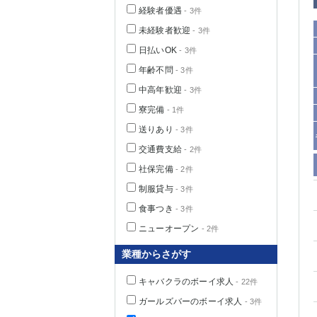
経験者優遇
- 3件
未経験者歓迎
- 3件
日払いOK
- 3件
年齢不問
- 3件
中高年歓迎
- 3件
寮完備
- 1件
送りあり
- 3件
交通費支給
- 2件
社保完備
- 2件
神奈川県
制服貸与
- 3件
食事つき
- 3件
ニューオープン
- 2件
業種からさがす
キャバクラのボーイ求人
- 22件
埼玉県
ガールズバーのボーイ求人
- 3件