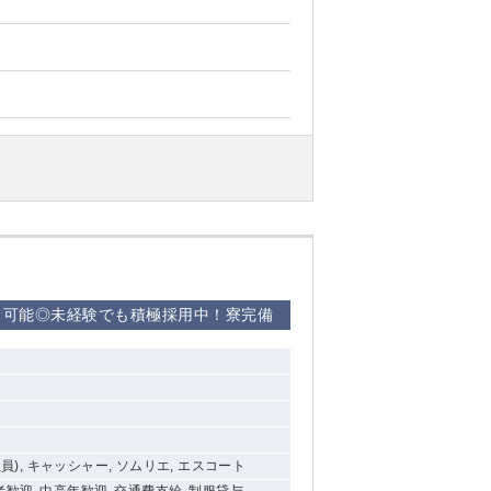
西船橋
下総中山
東金
ト可能◎未経験でも積極採用中！寮完備
社員), キャッシャー, ソムリエ, エスコート