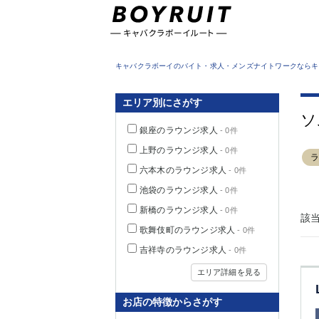
東京都
キャバクラボーイのバイト・求人・メンズナイトワークならキ
エリア別にさがす
ソ
銀座のラウンジ求人
- 0件
上野のラウンジ求人
- 0件
六本木のラウンジ求人
- 0件
池袋のラウンジ求人
- 0件
新橋のラウンジ求人
- 0件
該
歌舞伎町のラウンジ求人
- 0件
吉祥寺のラウンジ求人
- 0件
エリア詳細を見る
お店の特徴からさがす