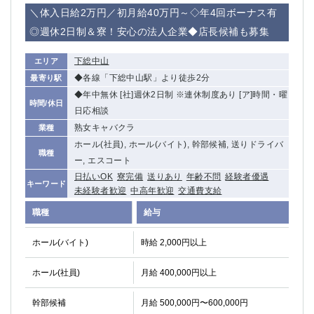
赤坂
高円寺
＼体入日給2万円／初月給40万円～◇年4回ボーナス有
赤羽
品川
◎週休2日制＆寮！安心の法人企業◆店長候補も募集
蒲田東口
多摩センター
立川（南口）
新宿
下総中山
エリア
浜松町
西葛西
◆各線「下総中山駅」より徒歩2分
最寄り駅
中野
葛西
◆年中無休 [社]週休2日制 ※連休制度あり [ア]時間・曜
時間/休日
府中
中目黒
日応相談
ひばりヶ丘（北口）
学芸大学
熟女キャバクラ
業種
吉祥寺（南口／公園口）
小作・羽村・福生エリア
ホール(社員), ホール(バイト), 幹部候補, 送りドライバ
職種
ー, エスコート
自由が丘
吉祥寺（北口／東口）
日払いOK
寮完備
送りあり
年齢不問
経験者優遇
四谷
錦糸町南口
キーワード
未経験者歓迎
中高年歓迎
交通費支給
下北沢・経堂
金町（北口）
職種
給与
成増駅徒歩3分の好立地！
①JR埼京線「赤羽駅」から徒歩2分 ②
三軒茶屋（南口）
①歌舞伎町 ②新宿 ③新宿三丁目 ④
ホール(バイト)
時給 2,000円以上
①歌舞伎町 ②新宿 ③西部新宿 ③東新宿
①歌舞伎町 ②新宿
①銀座 ②新橋
錦糸町(南口)
ホール(社員)
月給 400,000円以上
蒲田(西口)
清瀬（南口）
①東武練馬 ②成増・板橋 ③大山 ②池袋
池袋東口
幹部候補
月給 500,000円〜600,000円