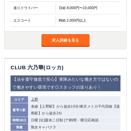
金町
大井町
送りドライバー
日給 8,000円〜10,000円
大泉学園
下赤塚
竹ノ塚
三鷹
エスコート
時給 2,000円以上
亀戸
水道橋
荻窪
浅草
新小岩
幡ヶ谷
求人詳細を見る
祖師ヶ谷大蔵
小岩
湯島
久米川
市川
西麻布
CLUB 六乃華(ロッカ)
五井
【法令遵守徹底で安心】軍隊みたいな働き方ではないの
神奈川県
で働きやすい環境です◎スタッフの送りあり！
関内
横浜
上野
エリア
川崎
溝の口
各線【上野駅】から徒歩10分/東京メトロ千代田線【湯
本厚木
新横浜
最寄り駅
島駅】から徒歩2分
藤沢
平塚
日曜 [社]週休二日制 [ア]時間・曜日応相談
時間/休日
武蔵小杉
橋本
熟女キャバクラ
業種
小田原
横浜・桜木町