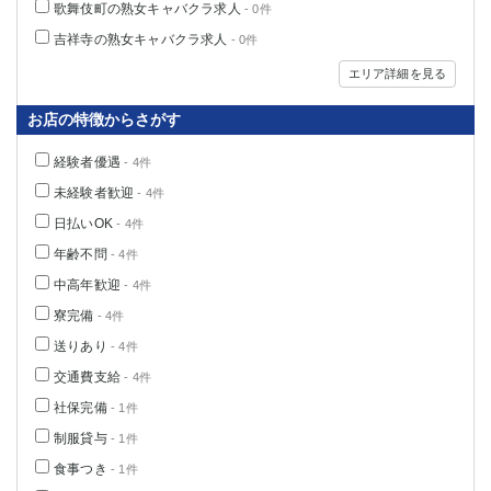
歌舞伎町の熟女キャバクラ求人
- 0件
吉祥寺の熟女キャバクラ求人
- 0件
エリア詳細を見る
お店の特徴からさがす
経験者優遇
- 4件
未経験者歓迎
- 4件
日払いOK
- 4件
年齢不問
- 4件
中高年歓迎
- 4件
寮完備
- 4件
送りあり
- 4件
交通費支給
- 4件
社保完備
- 1件
制服貸与
- 1件
食事つき
- 1件