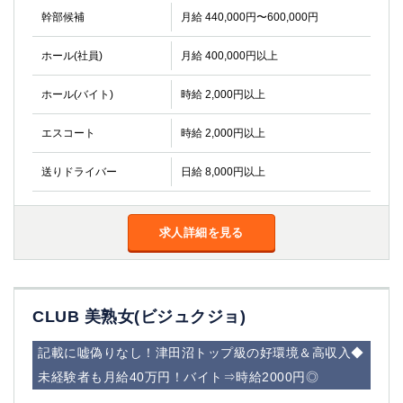
高崎
館林
幹部候補
月給 440,000円〜600,000円
ホール(社員)
月給 400,000円以上
0
選択した内容で設定
該当求人
件
ホール(バイト)
時給 2,000円以上
エスコート
時給 2,000円以上
送りドライバー
日給 8,000円以上
求人詳細を見る
CLUB 美熟女(ビジュクジョ)
記載に嘘偽りなし！津田沼トップ級の好環境＆高収入◆
未経験者も月給40万円！バイト⇒時給2000円◎