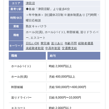
津田沼
エリア
◆各線「津田沼駅」より徒歩4分
最寄り駅
＜年中無休＞ [社]週休2日制 ※連休制度あり [ア]時間・
時間/休日
曜日応相談
熟女キャバクラ
業種
ホール(社員), ホール(バイト), 幹部候補, 送りドライバ
職種
ー, エスコート
日払いOK
寮完備
送りあり
年齢不問
経験者優遇
キーワード
未経験者歓迎
中高年歓迎
交通費支給
職種
給与
ホール(バイト)
時給 2,000円以上
ホール(社員)
月給 400,000円以上
幹部候補
月給 500,000円〜600,000円
送りドライバー
日給 8,000円〜10,000円
エスコート
時給 2,000円以上