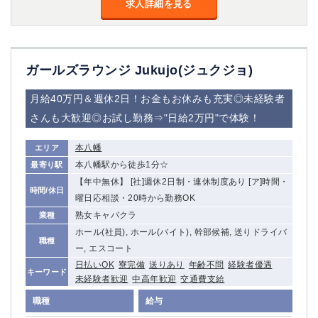
求人詳細を見る
船橋
津田沼
成田
千葉
西船橋
佐倉
柏（西口）
木更津
ガールズラウンジ Jukujo(ジュクジョ)
柏（東口）
下総中山
月給40万円＆週休2日！お金もお休みも充実◎未経験者
茂原
松戸
八千代台
本八幡
さんも大歓迎◎お試し勤務⇒"日給2万円"で体験！
東金
浦安
本八幡
エリア
本八幡駅から徒歩1分☆
最寄り駅
栃木県
【年中無休】 [社]週休2日制・連休制度あり [ア]時間・
時間/休日
宇都宮
小山
曜日応相談・20時から勤務OK
東武宇都宮（宇都宮西口）
熟女キャバクラ
業種
ホール(社員), ホール(バイト), 幹部候補, 送りドライバ
職種
茨城県
ー, エスコート
日払いOK
寮完備
送りあり
年齢不問
経験者優遇
土浦
ひたち野うしく
キーワード
未経験者歓迎
中高年歓迎
交通費支給
職種
給与
群馬県