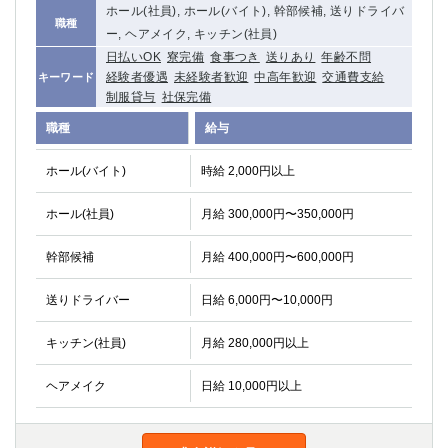
ホール(社員), ホール(バイト), 幹部候補, 送りドライバ
関内・馬車道・日ノ出町
武蔵新城
職種
ー, ヘアメイク, キッチン(社員)
元住吉
茅ヶ崎
日払いOK
寮完備
食事つき
送りあり
年齢不問
戸塚
たまプラーザ
経験者優遇
未経験者歓迎
中高年歓迎
交通費支給
キーワード
大船
相模原
制服貸与
社保完備
厚木
横須賀
職種
給与
桜木町
ホール(バイト)
時給 2,000円以上
埼玉県
ホール(社員)
月給 300,000円〜350,000円
大宮
南越谷
志木
川越
幹部候補
月給 400,000円〜600,000円
草加
南浦和
送りドライバー
日給 6,000円〜10,000円
所沢
熊谷
獨協大学前＜草加松原＞
北浦和（西口）
キッチン(社員)
月給 280,000円以上
春日部
川口
蕨
ヘアメイク
日給 10,000円以上
千葉県