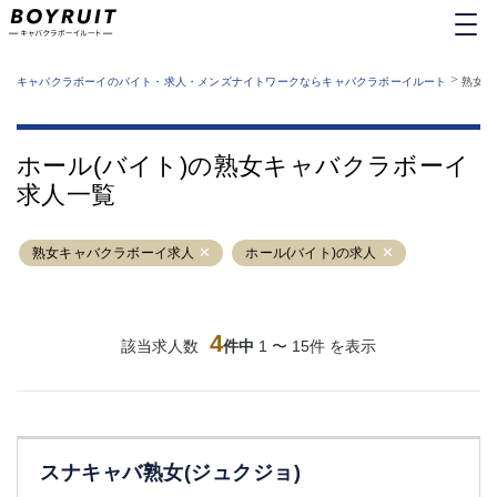
MENU
エリアから探す
関西版
>
業種から探す
キャバクラボーイのバイト・求人・メンズナイトワークならキャバクラボーイルート
熟女キ
職種から探す
東京都
特徴から探す
運営者情報
銀座
上野
キャバクラボーイルートとは？
ホール(バイト)の熟女キャバクラボーイ
サイトマップ
六本木
池袋
求人一覧
新橋
歌舞伎町
吉祥寺
練馬
熟女キャバクラボーイ求人
渋谷
大和
ホール(バイト)の求人
錦糸町
秋葉原
八王子
恵比寿
神田
立川
4
該当求人数
件中
1 〜 15件 を表示
千葉中央
門前仲町
町田
五反田
横須賀中央
調布
蒲田
北千住
スナキャバ熟女(ジュクジョ)
①六本木 ②西麻布
大山