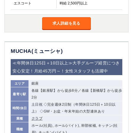
エスコート
時給 2,500円以上
求人詳細を見る
MUCHA(ミューシャ)
≪年間休日125日＋10日以上≫大手グループ経営につき
安心安定！月給45万円～！女性スタッフも活躍中
銀座
エリア
各線【銀座駅】から徒歩8分／各線【新橋駅】から徒歩
最寄り駅
2分
土日祝 ◇完全週休2日制（年間休日125日＋10日以
時間/休日
上） ◇GW・お盆・年末年始の大型連休あり
クラブ
業種
ホール(社員), ホール(バイト), 幹部候補, キッチン(社
職種
員), キッチン(バイト)