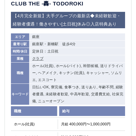
CLUB THE -轟- TODOROKI
【4月完全新規】大手グループの最新店◆未経験歓迎・
経験者優遇！働きやすい[土日祝]休み◎入店特典あり
銀座
エリア
銀座駅・新橋駅 徒歩4分
最寄り駅
定休日：土日祝
時間/休日
クラブ
業種
ホール(社員), ホール(バイト), 幹部候補, 送りドライバ
ー, ヘアメイク, キッチン(社員), キャッシャー, ソムリ
職種
エ, エスコート
日払いOK, 寮完備, 食事つき, 送りあり, 年齢不問, 経験
者優遇, 未経験者歓迎, 中高年歓迎, 交通費支給, 社保完
キーワード
備, ニューオープン
職種
給与
ホール(社員)
月給 400,000円〜1,000,000円