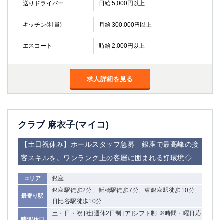
送りドライバー
金町
日給 5,000円以上
大井町
大泉学園
下赤塚
キッチン(社員)
月給 300,000円以上
竹ノ塚
三鷹
亀戸
水道橋
エスコート
時給 2,000円以上
荻窪
浅草
新小岩
幡ヶ谷
祖師ヶ谷大蔵
小岩
求人詳細を見る
湯島
久米川
市川
西麻布
五井
クラブ 麻衣子(マイコ)
神奈川県
【土日祝休み】ホールスタッフ急募！銀座で最高峰の接
関内
横浜
客スキルを。ワンランク上の客層に囲まれる好環境◇
川崎
溝の口
銀座
エリア
本厚木
新横浜
銀座駅徒歩2分、新橋駅徒歩7分、東銀座駅徒歩10分、
藤沢
平塚
最寄り駅
日比谷駅徒歩10分
武蔵小杉
橋本
土・日・祝 [社]週休2日制 [ア]シフト制 ※時間・曜日応
小田原
横浜・桜木町
時間/休日