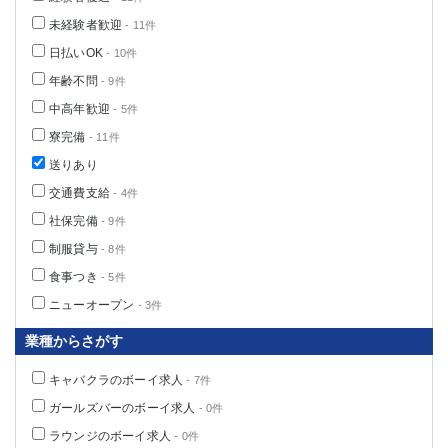
未経験者歓迎
- 11件
日払いOK
- 10件
年齢不問
- 9件
中高年歓迎
- 5件
寮完備
- 11件
送りあり
交通費支給
- 4件
社保完備
- 9件
制服貸与
- 8件
食事つき
- 5件
ニューオープン
- 3件
業種からさがす
キャバクラのボーイ求人
- 7件
ガールズバーのボーイ求人
- 0件
ラウンジのボーイ求人
- 0件