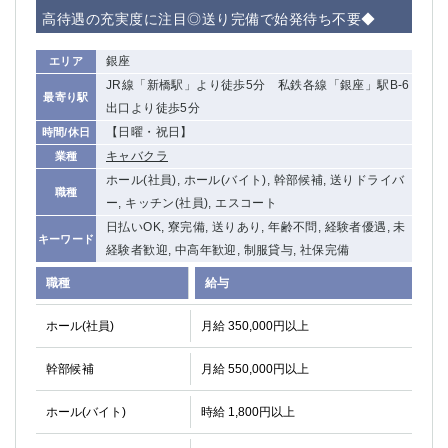
赤坂
高円寺
高待遇の充実度に注目◎送り完備で始発待ち不要◆
赤羽
品川
蒲田東口
多摩センター
銀座
エリア
立川（南口）
新宿
JR線「新橋駅」より徒歩5分 私鉄各線「銀座」駅B-6
最寄り駅
浜松町
西葛西
出口より徒歩5分
中野
葛西
【日曜・祝日】
時間/休日
府中
中目黒
キャバクラ
業種
ひばりヶ丘（北口）
ホール(社員), ホール(バイト), 幹部候補, 送りドライバ
学芸大学
職種
ー, キッチン(社員), エスコート
吉祥寺（南口／公園口）
小作・羽村・福生エリア
日払いOK, 寮完備, 送りあり, 年齢不問, 経験者優遇, 未
自由が丘
吉祥寺（北口／東口）
キーワード
経験者歓迎, 中高年歓迎, 制服貸与, 社保完備
四谷
錦糸町南口
下北沢・経堂
金町（北口）
職種
給与
成増駅徒歩3分の好立地！
①JR埼京線「赤羽駅」から徒歩2分 ②
ホール(社員)
月給 350,000円以上
三軒茶屋（南口）
①歌舞伎町 ②新宿 ③新宿三丁目 ④
①歌舞伎町 ②新宿 ③西部新宿 ③東新宿
①歌舞伎町 ②新宿
幹部候補
月給 550,000円以上
①銀座 ②新橋
錦糸町(南口)
蒲田(西口)
清瀬（南口）
ホール(バイト)
時給 1,800円以上
①東武練馬 ②成増・板橋 ③大山 ②池袋
池袋東口