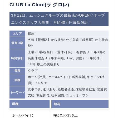
CLUB La Clore(ラ クロレ)
3月12日、ムッシュグループの最新店がOPEN◇オープ
ニングスタッフ大募集！月給40万円最低保証！
銀座
エリア
各線【新橋駅】から徒歩4分／各線【銀座駅】から徒歩
最寄り駅
5分
土曜•日曜•祝祭日 ・週休2日制 ・有休あり ・年3回の
長期休暇あり（年末年始、GW、お盆） ・年間休日
時間/休日
140日以上の実績あり
クラブ
業種
ホール(社員), ホール(バイト), 幹部候補, キッチン(社
職種
員), ソムリエ
食事つき, 送りあり, 経験者優遇, 未経験者歓迎, 交通費
キーワード
支給, 制服貸与, 社保完備, ニューオープン
職種
給与
ホール(バイト)
時給 2,000円以上