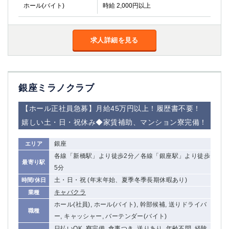
ホール(バイト)
時給 2,000円以上
高崎
館林
求人詳細を見る
0
選択した内容で設定
該当求人
件
銀座ミラノクラブ
【ホール正社員急募】月給45万円以上！履歴書不要！
嬉しい土・日・祝休み◆家賃補助、マンション寮完備！
銀座
エリア
各線「新橋駅」より徒歩2分／各線「銀座駅」より徒歩
最寄り駅
5分
土・日・祝 (年末年始、夏季冬季長期休暇あり)
時間/休日
キャバクラ
業種
ホール(社員), ホール(バイト), 幹部候補, 送りドライバ
職種
ー, キャッシャー, バーテンダー(バイト)
日払いOK, 寮完備, 食事つき, 送りあり, 年齢不問, 経験