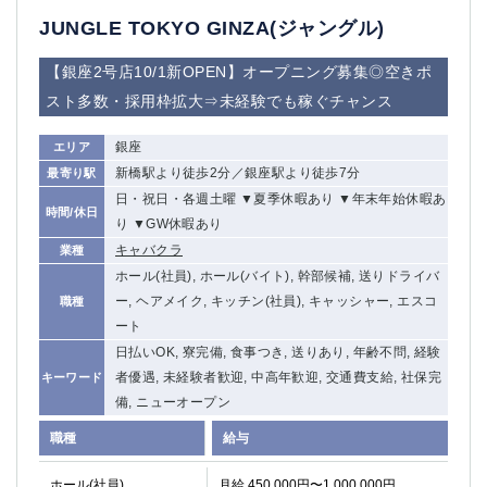
JUNGLE TOKYO GINZA(ジャングル)
【銀座2号店10/1新OPEN】オープニング募集◎空きポ
スト多数・採用枠拡大⇒未経験でも稼ぐチャンス
銀座
エリア
新橋駅より徒歩2分／銀座駅より徒歩7分
最寄り駅
日・祝日・各週土曜 ▼夏季休暇あり ▼年末年始休暇あ
時間/休日
り ▼GW休暇あり
キャバクラ
業種
ホール(社員), ホール(バイト), 幹部候補, 送りドライバ
ー, ヘアメイク, キッチン(社員), キャッシャー, エスコ
職種
ート
日払いOK, 寮完備, 食事つき, 送りあり, 年齢不問, 経験
者優遇, 未経験者歓迎, 中高年歓迎, 交通費支給, 社保完
キーワード
備, ニューオープン
職種
給与
ホール(社員)
月給 450,000円〜1,000,000円