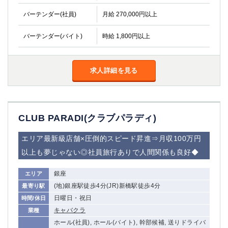
バーテンダー(社員)
月給 270,000円以上
バーテンダー(バイト)
時給 1,800円以上
求人詳細を見る
CLUB PARADI(クラブパラディ)
エリア最新級店舗×圧倒的スピード昇進⇒月収100万円
以上も夢じゃない◎社員旅行ありで人間関係も良好◆
銀座
エリア
(地)銀座駅徒歩4分(JR)新橋駅徒歩4分
最寄り駅
日曜日・祝日
時間/休日
キャバクラ
業種
ホール(社員), ホール(バイト), 幹部候補, 送りドライバ