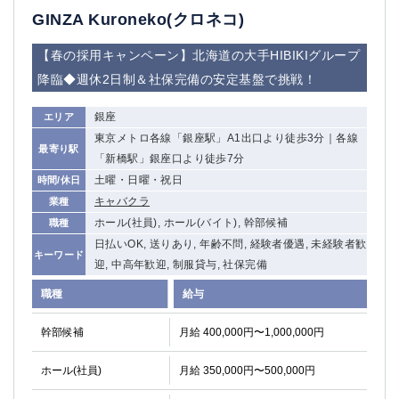
船橋
津田沼
GINZA Kuroneko(クロネコ)
成田
千葉
【春の採用キャンペーン】北海道の大手HIBIKIグループ
西船橋
佐倉
降臨◆週休2日制＆社保完備の安定基盤で挑戦！
柏（西口）
木更津
柏（東口）
下総中山
銀座
エリア
茂原
松戸
東京メトロ各線「銀座駅」A1出口より徒歩3分｜各線
八千代台
本八幡
最寄り駅
「新橋駅」銀座口より徒歩7分
東金
浦安
土曜・日曜・祝日
時間/休日
キャバクラ
業種
栃木県
ホール(社員), ホール(バイト), 幹部候補
職種
宇都宮
小山
日払いOK, 送りあり, 年齢不問, 経験者優遇, 未経験者歓
キーワード
東武宇都宮（宇都宮西口）
迎, 中高年歓迎, 制服貸与, 社保完備
職種
給与
茨城県
幹部候補
月給 400,000円〜1,000,000円
土浦
ひたち野うしく
ホール(社員)
月給 350,000円〜500,000円
群馬県