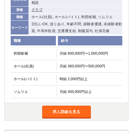
相談
関内・馬車道・日ノ出町
武蔵新城
クラブ
業種
元住吉
茅ヶ崎
ホール(社員), ホール(バイト), 幹部候補, ソムリエ
職種
戸塚
たまプラーザ
日払いOK, 送りあり, 年齢不問, 経験者優遇, 未経験者歓
大船
相模原
キーワード
迎, 中高年歓迎, 交通費支給, 制服貸与, 社保完備
厚木
横須賀
職種
給与
桜木町
幹部候補
月給 600,000円〜1,000,000円
埼玉県
ホール(社員)
月給 360,000円〜500,000円
大宮
南越谷
志木
川越
ホール(バイト)
時給 2,000円以上
草加
南浦和
所沢
熊谷
ソムリエ
月給 400,000円以上
獨協大学前＜草加松原＞
北浦和（西口）
春日部
川口
求人詳細を見る
蕨
千葉県