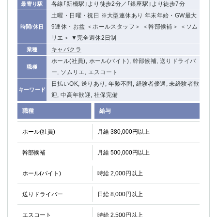
各線｢新橋駅｣より徒歩2分／｢銀座駅｣より徒歩7分
最寄り駅
土曜・日曜・祝日 ※大型連休あり 年末年始・GW最大
9連休・お盆 ＜ホールスタッフ＞ ＜幹部候補＞ ＜ソム
時間/休日
リエ＞ ▼完全週休2日制
キャバクラ
業種
ホール(社員), ホール(バイト), 幹部候補, 送りドライバ
職種
ー, ソムリエ, エスコート
日払いOK, 送りあり, 年齢不問, 経験者優遇, 未経験者歓
キーワード
迎, 中高年歓迎, 社保完備
職種
給与
ホール(社員)
月給 380,000円以上
幹部候補
月給 500,000円以上
ホール(バイト)
時給 2,000円以上
送りドライバー
日給 8,000円以上
エスコート
時給 2,500円以上