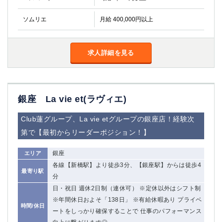
ソムリエ
月給 400,000円以上
求人詳細を見る
銀座 La vie et(ラヴィエ)
Club蓮グループ、La vie etグループの銀座店！経験次
第で【最初からリーダーポジション！】
銀座
エリア
各線【新橋駅】より徒歩3分、【銀座駅】からは徒歩4
最寄り駅
分
日・祝日 週休2日制（連休可） ※定休以外はシフト制
※年間休日およそ「138日」 ※有給休暇あり プライベ
時間/休日
ートをしっかり確保することで 仕事のパフォーマンス