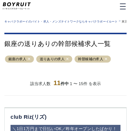
MENU
エリアから探す
関西版
>
業種から探す
キャバクラボーイのバイト・求人・メンズナイトワークならキャバクラボーイルート
東京都
職種から探す
東京都
特徴から探す
運営者情報
銀座
上野
キャバクラボーイルートとは？
銀座の送りありの幹部候補求人一覧
サイトマップ
六本木
池袋
新橋
歌舞伎町
銀座の求人
送りありの求人
幹部候補の求人
吉祥寺
練馬
渋谷
大和
錦糸町
秋葉原
八王子
11
恵比寿
該当求人数
件中
1 〜 15件 を表示
神田
立川
千葉中央
門前仲町
町田
五反田
横須賀中央
調布
club Riz(リズ)
蒲田
北千住
①六本木 ②西麻布
大山
＼1日1万円まで日払いOK／昨年オープンしたばかり！