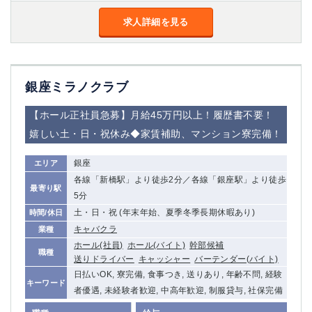
金町
大井町
求人詳細を見る
大泉学園
下赤塚
竹ノ塚
三鷹
亀戸
水道橋
荻窪
浅草
銀座ミラノクラブ
新小岩
幡ヶ谷
祖師ヶ谷大蔵
小岩
【ホール正社員急募】月給45万円以上！履歴書不要！
湯島
久米川
嬉しい土・日・祝休み◆家賃補助、マンション寮完備！
市川
西麻布
五井
銀座
エリア
各線「新橋駅」より徒歩2分／各線「銀座駅」より徒歩
最寄り駅
神奈川県
5分
土・日・祝 (年末年始、夏季冬季長期休暇あり)
時間/休日
関内
横浜
キャバクラ
業種
川崎
溝の口
ホール(社員)
ホール(バイト)
幹部候補
職種
本厚木
新横浜
送りドライバー
キャッシャー
バーテンダー(バイト)
藤沢
平塚
日払いOK, 寮完備, 食事つき, 送りあり, 年齢不問, 経験
キーワード
武蔵小杉
橋本
者優遇, 未経験者歓迎, 中高年歓迎, 制服貸与, 社保完備
小田原
横浜・桜木町