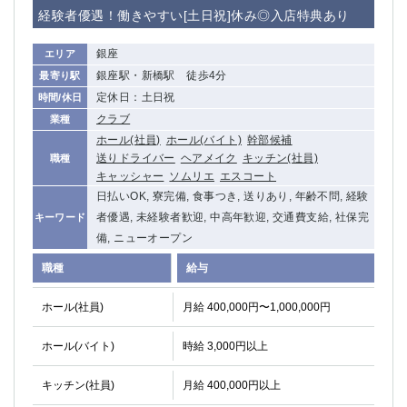
経験者優遇！働きやすい[土日祝]休み◎入店特典あり
銀座
エリア
銀座駅・新橋駅 徒歩4分
最寄り駅
定休日：土日祝
時間/休日
クラブ
業種
ホール(社員)
ホール(バイト)
幹部候補
送りドライバー
ヘアメイク
キッチン(社員)
職種
キャッシャー
ソムリエ
エスコート
日払いOK, 寮完備, 食事つき, 送りあり, 年齢不問, 経験
者優遇, 未経験者歓迎, 中高年歓迎, 交通費支給, 社保完
キーワード
備, ニューオープン
職種
給与
ホール(社員)
月給 400,000円〜1,000,000円
ホール(バイト)
時給 3,000円以上
キッチン(社員)
月給 400,000円以上