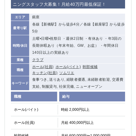
ニングスタッフ大募集！月給40万円最低保証！
銀座
エリア
各線【新橋駅】から徒歩4分／各線【銀座駅】から徒歩
最寄り駅
5分
土曜•日曜•祝祭日 ・週休2日制 ・有休あり ・年3回の
長期休暇あり（年末年始、GW、お盆） ・年間休日
時間/休日
140日以上の実績あり
クラブ
業種
ホール(社員)
ホール(バイト)
幹部候補
職種
キッチン(社員)
ソムリエ
食事つき, 送りあり, 経験者優遇, 未経験者歓迎, 交通費
キーワード
支給, 制服貸与, 社保完備, ニューオープン
職種
給与
ホール(バイト)
時給 2,000円以上
ホール(社員)
月給 400,000円以上
幹部候補
月給 600,000円〜1,000,000円