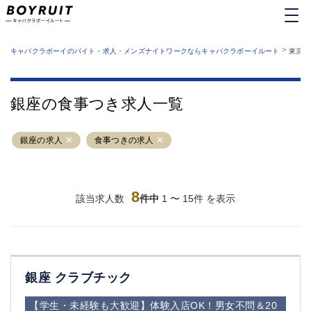
MENU
エリアから探す
関西版
>
業種から探す
キャバクラボーイのバイト・求人・メンズナイトワークならキャバクラボーイルート
東京都
職種から探す
東京都
特徴から探す
運営者情報
銀座
上野
キャバクラボーイルートとは？
銀座の食事つき求人一覧
サイトマップ
六本木
池袋
新橋
歌舞伎町
銀座の求人
食事つきの求人
吉祥寺
練馬
渋谷
大和
錦糸町
秋葉原
八王子
8
恵比寿
該当求人数
件中
1 〜 15件 を表示
神田
立川
千葉中央
門前仲町
町田
五反田
横須賀中央
調布
銀座 クラブチック
蒲田
北千住
①六本木 ②西麻布
大山
【学生・未経験も大歓迎】体験入店OK！男女不問＆20