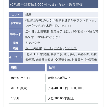
赤坂
高円寺
代活躍中◎時給2,000円～/まかない・送り完備
赤羽
品川
蒲田東口
多摩センター
銀座
エリア
立川（南口）
新宿
(地)銀座駅徒歩4分(JR)新橋駅徒歩4分(ブランドショッ
最寄り駅
浜松町
西葛西
プが立ち並ぶ並木通り沿いです！)
中野
葛西
店休日：土日/祝日 営業終了は翌1：00 面接・体験も可
時間/休日
府中
能です。お気軽にどうぞ！
中目黒
キャバクラ
業種
ひばりヶ丘（北口）
学芸大学
ホール(社員)
ホール(バイト)
ソムリエ
職種
吉祥寺（南口／公園口）
小作・羽村・福生エリア
日払いOK, 寮完備, 食事つき, 送りあり, 年齢不問, 経験
自由が丘
吉祥寺（北口／東口）
キーワード
者優遇, 未経験者歓迎, 交通費支給, 制服貸与, 社保完備
四谷
錦糸町南口
下北沢・経堂
金町（北口）
職種
給与
成増駅徒歩3分の好立地！
①JR埼京線「赤羽駅」から徒歩2分 ②
ホール(バイト)
時給 2,000円以上
三軒茶屋（南口）
①歌舞伎町 ②新宿 ③新宿三丁目 ④
①歌舞伎町 ②新宿 ③西部新宿 ③東新宿
①歌舞伎町 ②新宿
ホール(社員)
月給 400,000円〜600,000円
①銀座 ②新橋
錦糸町(南口)
蒲田(西口)
清瀬（南口）
ソムリエ
月給 380,000円以上
①東武練馬 ②成増・板橋 ③大山 ②池袋
池袋東口