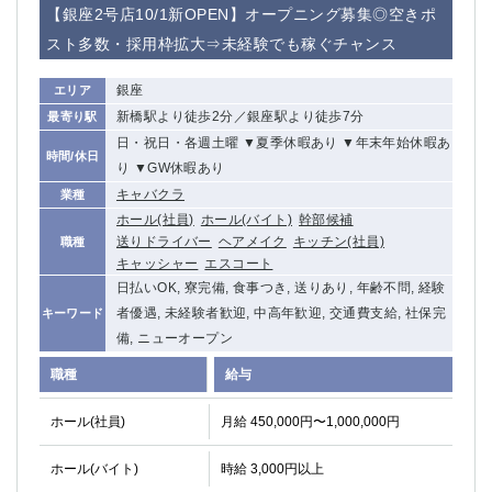
【銀座2号店10/1新OPEN】オープニング募集◎空きポ
船橋
津田沼
成田
千葉
スト多数・採用枠拡大⇒未経験でも稼ぐチャンス
西船橋
佐倉
銀座
エリア
柏（西口）
木更津
新橋駅より徒歩2分／銀座駅より徒歩7分
最寄り駅
柏（東口）
下総中山
日・祝日・各週土曜 ▼夏季休暇あり ▼年末年始休暇あ
茂原
松戸
時間/休日
り ▼GW休暇あり
八千代台
本八幡
キャバクラ
業種
東金
浦安
ホール(社員)
ホール(バイト)
幹部候補
送りドライバー
ヘアメイク
キッチン(社員)
職種
栃木県
キャッシャー
エスコート
日払いOK, 寮完備, 食事つき, 送りあり, 年齢不問, 経験
宇都宮
小山
者優遇, 未経験者歓迎, 中高年歓迎, 交通費支給, 社保完
キーワード
東武宇都宮（宇都宮西口）
備, ニューオープン
職種
給与
茨城県
土浦
ひたち野うしく
ホール(社員)
月給 450,000円〜1,000,000円
ホール(バイト)
群馬県
時給 3,000円以上