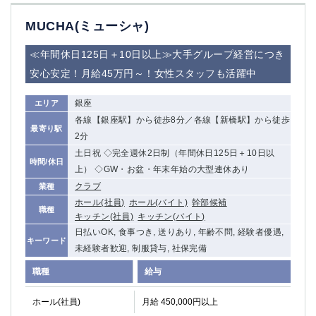
MUCHA(ミューシャ)
≪年間休日125日＋10日以上≫大手グループ経営につき
安心安定！月給45万円～！女性スタッフも活躍中
銀座
エリア
各線【銀座駅】から徒歩8分／各線【新橋駅】から徒歩
最寄り駅
2分
土日祝 ◇完全週休2日制（年間休日125日＋10日以
時間/休日
上） ◇GW・お盆・年末年始の大型連休あり
クラブ
業種
ホール(社員)
ホール(バイト)
幹部候補
職種
キッチン(社員)
キッチン(バイト)
日払いOK, 食事つき, 送りあり, 年齢不問, 経験者優遇,
キーワード
未経験者歓迎, 制服貸与, 社保完備
職種
給与
ホール(社員)
月給 450,000円以上