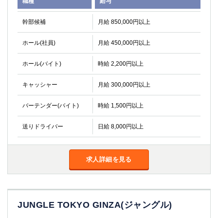
職種
給与
関内・馬車道・日ノ出町
武蔵新城
元住吉
茅ヶ崎
幹部候補
月給 850,000円以上
戸塚
たまプラーザ
ホール(社員)
月給 450,000円以上
大船
相模原
厚木
横須賀
ホール(バイト)
時給 2,200円以上
桜木町
キャッシャー
月給 300,000円以上
埼玉県
バーテンダー(バイト)
時給 1,500円以上
大宮
南越谷
志木
川越
送りドライバー
日給 8,000円以上
草加
南浦和
所沢
熊谷
獨協大学前＜草加松原＞
求人詳細を見る
北浦和（西口）
春日部
川口
蕨
JUNGLE TOKYO GINZA(ジャングル)
千葉県