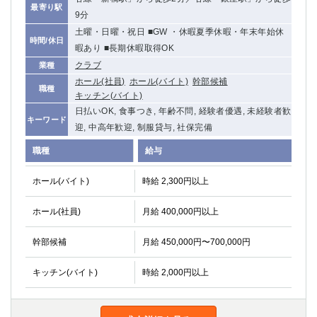
最寄り駅
9分
土曜・日曜・祝日 ■GW ・休暇夏季休暇・年末年始休
時間/休日
暇あり ■長期休暇取得OK
クラブ
業種
ホール(社員)
ホール(バイト)
幹部候補
職種
キッチン(バイト)
日払いOK, 食事つき, 年齢不問, 経験者優遇, 未経験者歓
キーワード
迎, 中高年歓迎, 制服貸与, 社保完備
職種
給与
ホール(バイト)
時給 2,300円以上
ホール(社員)
月給 400,000円以上
幹部候補
月給 450,000円〜700,000円
キッチン(バイト)
時給 2,000円以上