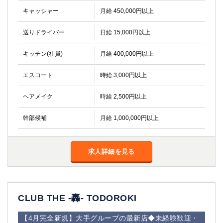
高崎
館林
キャッシャー
月給 450,000円以上
送りドライバー
日給 15,000円以上
0
選択した内容で設定
該当求人
件
キッチン(社員)
月給 400,000円以上
エスコート
時給 3,000円以上
ヘアメイク
時給 2,500円以上
幹部候補
月給 1,000,000円以上
求人詳細を見る
CLUB THE -轟- TODOROKI
【4月完全新規】大手グループの最新店◆未経験歓迎・