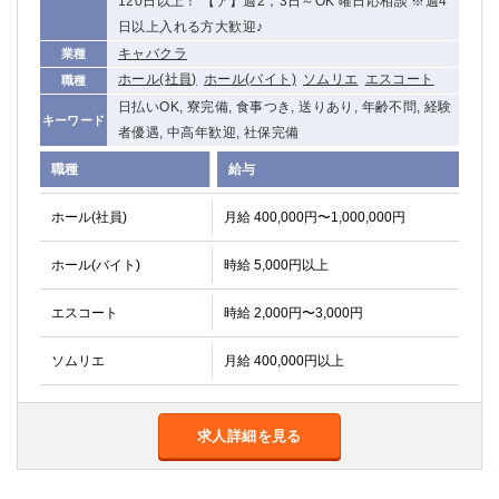
120日以上！ 【ア】週2，3日～OK 曜日応相談 ※週4
日以上入れる方大歓迎♪
キャバクラ
業種
ホール(社員)
ホール(バイト)
ソムリエ
エスコート
職種
日払いOK, 寮完備, 食事つき, 送りあり, 年齢不問, 経験
キーワード
者優遇, 中高年歓迎, 社保完備
職種
給与
ホール(社員)
月給 400,000円〜1,000,000円
ホール(バイト)
時給 5,000円以上
エスコート
時給 2,000円〜3,000円
ソムリエ
月給 400,000円以上
求人詳細を見る