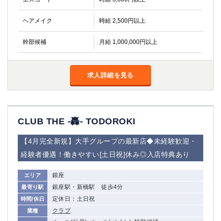
ヘアメイク
時給 2,500円以上
幹部候補
月給 1,000,000円以上
求人詳細を見る
CLUB THE -轟- TODOROKI
【4月完全新規】大手グループの最新店◆未経験歓迎・
経験者優遇！働きやすい[土日祝]休み◎入店特典あり
銀座
エリア
銀座駅・新橋駅 徒歩4分
最寄り駅
定休日：土日祝
時間/休日
クラブ
業種