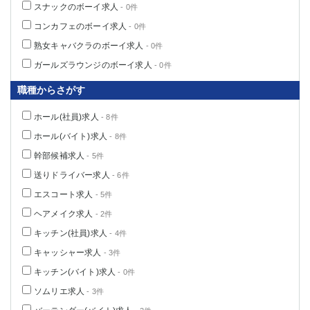
スナックのボーイ求人
- 0件
コンカフェのボーイ求人
- 0件
熟女キャバクラのボーイ求人
- 0件
ガールズラウンジのボーイ求人
- 0件
職種からさがす
ホール(社員)求人
- 8件
ホール(バイト)求人
- 8件
幹部候補求人
- 5件
送りドライバー求人
- 6件
エスコート求人
- 5件
ヘアメイク求人
- 2件
キッチン(社員)求人
- 4件
キャッシャー求人
- 3件
キッチン(バイト)求人
- 0件
ソムリエ求人
- 3件