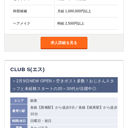
幹部候補
月給 1,000,000円以上
ヘアメイク
時給 2,500円以上
求人詳細を見る
CLUB S(エス)
＜2月9日NEW OPEN＞空きポスト多数！おじさんスタ
ッフと未経験スタートの20～30代が活躍中◎
銀座
エリア
各線【新橋駅】から徒歩3分／各線【銀座駅】から徒歩
最寄り駅
10分
日曜日・祝日
時間/休日
キャバクラ
業種