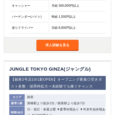
高崎
館林
キャッシャー
月給 300,000円以上
バーテンダー(バイト)
時給 1,500円以上
0
選択した内容で設定
該当求人
件
送りドライバー
日給 8,000円以上
求人詳細を見る
JUNGLE TOKYO GINZA(ジャングル)
【銀座2号店10/1新OPEN】オープニング募集◎空きポ
スト多数・採用枠拡大⇒未経験でも稼ぐチャンス
銀座
エリア
新橋駅より徒歩2分／銀座駅より徒歩7分
最寄り駅
日・祝日・各週土曜 ▼夏季休暇あり ▼年末年始休暇あ
時間/休日