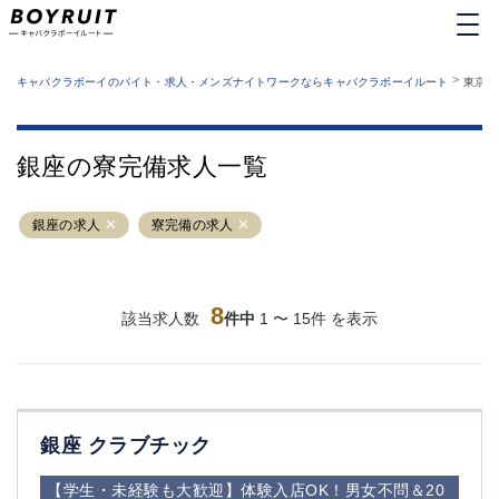
MENU
エリアから探す
関西版
>
業種から探す
キャバクラボーイのバイト・求人・メンズナイトワークならキャバクラボーイルート
東京都
職種から探す
東京都
特徴から探す
運営者情報
銀座
上野
キャバクラボーイルートとは？
銀座の寮完備求人一覧
サイトマップ
六本木
池袋
新橋
歌舞伎町
銀座の求人
寮完備の求人
吉祥寺
練馬
渋谷
大和
錦糸町
秋葉原
八王子
8
恵比寿
該当求人数
件中
1 〜 15件 を表示
神田
立川
千葉中央
門前仲町
町田
五反田
横須賀中央
調布
銀座 クラブチック
蒲田
北千住
①六本木 ②西麻布
大山
【学生・未経験も大歓迎】体験入店OK！男女不問＆20