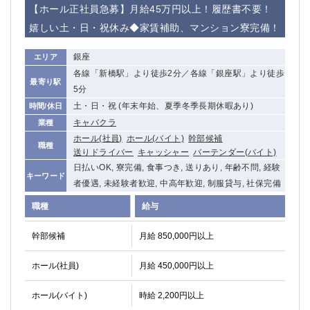
【ホール正社員急募】月給45万円以上！履歴書不要！
船橋
津田沼
成田
千葉
嬉しい土・日・祝休み◆家賃補助、マンション寮完備！
西船橋
佐倉
銀座
エリア
柏（西口）
木更津
各線「新橋駅」より徒歩2分／各線「銀座駅」より徒歩
柏（東口）
下総中山
最寄り駅
5分
茂原
松戸
土・日・祝 (年末年始、夏季冬季長期休暇あり)
時間/休日
八千代台
本八幡
キャバクラ
業種
東金
浦安
ホール(社員)
ホール(バイト)
幹部候補
職種
送りドライバー
キャッシャー
バーテンダー(バイト)
栃木県
日払いOK, 寮完備, 食事つき, 送りあり, 年齢不問, 経験
キーワード
者優遇, 未経験者歓迎, 中高年歓迎, 制服貸与, 社保完備
宇都宮
小山
東武宇都宮（宇都宮西口）
職種
給与
幹部候補
月給 850,000円以上
茨城県
土浦
ひたち野うしく
ホール(社員)
月給 450,000円以上
ホール(バイト)
群馬県
時給 2,200円以上