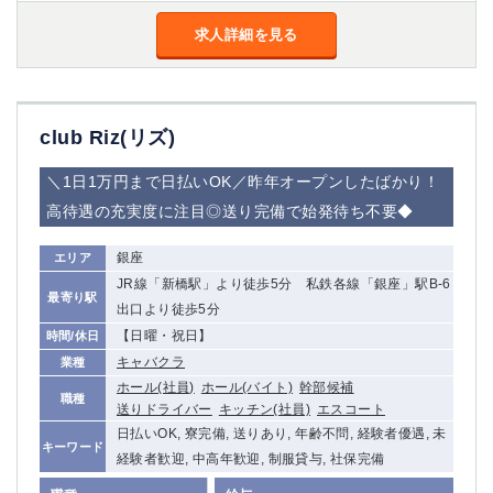
金町
大井町
求人詳細を見る
大泉学園
下赤塚
竹ノ塚
三鷹
亀戸
水道橋
荻窪
浅草
club Riz(リズ)
新小岩
幡ヶ谷
祖師ヶ谷大蔵
小岩
＼1日1万円まで日払いOK／昨年オープンしたばかり！
湯島
久米川
高待遇の充実度に注目◎送り完備で始発待ち不要◆
市川
西麻布
五井
銀座
エリア
JR線「新橋駅」より徒歩5分 私鉄各線「銀座」駅B-6
最寄り駅
神奈川県
出口より徒歩5分
【日曜・祝日】
時間/休日
関内
横浜
キャバクラ
業種
川崎
溝の口
ホール(社員)
ホール(バイト)
幹部候補
職種
本厚木
新横浜
送りドライバー
キッチン(社員)
エスコート
藤沢
平塚
日払いOK, 寮完備, 送りあり, 年齢不問, 経験者優遇, 未
キーワード
武蔵小杉
橋本
経験者歓迎, 中高年歓迎, 制服貸与, 社保完備
小田原
横浜・桜木町