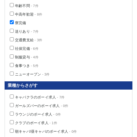
年齢不問
- 7件
中高年歓迎
- 8件
寮完備
送りあり
- 7件
交通費支給
- 3件
社保完備
- 6件
制服貸与
- 4件
食事つき
- 5件
ニューオープン
- 3件
業種からさがす
キャバクラのボーイ求人
- 7件
ガールズバーのボーイ求人
- 0件
ラウンジのボーイ求人
- 0件
クラブのボーイ求人
- 1件
朝キャバ/昼キャバのボーイ求人
- 0件