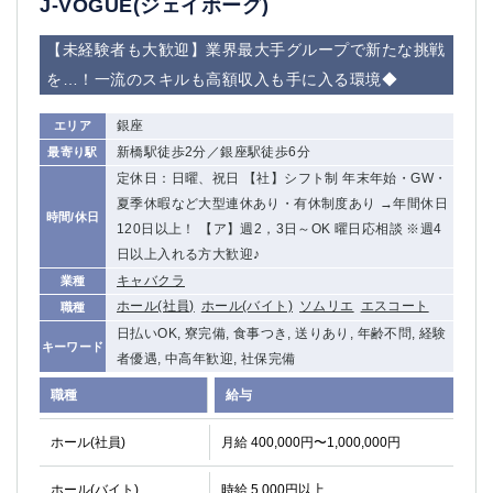
J-VOGUE(ジェイボーグ)
【未経験者も大歓迎】業界最大手グループで新たな挑戦
を…！一流のスキルも高額収入も手に入る環境◆
銀座
エリア
新橋駅徒歩2分／銀座駅徒歩6分
最寄り駅
定休日：日曜、祝日 【社】シフト制 年末年始・GW・
夏季休暇など大型連休あり・有休制度あり →年間休日
時間/休日
120日以上！ 【ア】週2，3日～OK 曜日応相談 ※週4
日以上入れる方大歓迎♪
キャバクラ
業種
ホール(社員)
ホール(バイト)
ソムリエ
エスコート
職種
日払いOK, 寮完備, 食事つき, 送りあり, 年齢不問, 経験
キーワード
者優遇, 中高年歓迎, 社保完備
職種
給与
ホール(社員)
月給 400,000円〜1,000,000円
ホール(バイト)
時給 5,000円以上