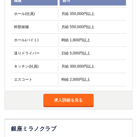
職種
給与
関内・馬車道・日ノ出町
武蔵新城
元住吉
茅ヶ崎
ホール(社員)
月給 350,000円以上
戸塚
たまプラーザ
幹部候補
月給 550,000円以上
大船
相模原
厚木
横須賀
ホール(バイト)
時給 1,800円以上
桜木町
送りドライバー
日給 5,000円以上
埼玉県
キッチン(社員)
月給 300,000円以上
大宮
南越谷
志木
川越
エスコート
時給 2,000円以上
草加
南浦和
所沢
熊谷
獨協大学前＜草加松原＞
求人詳細を見る
北浦和（西口）
春日部
川口
蕨
銀座ミラノクラブ
千葉県