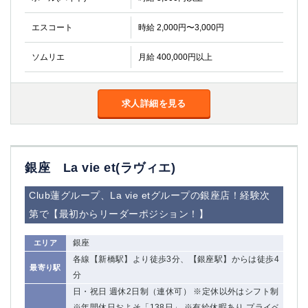
エスコート
時給 2,000円〜3,000円
ソムリエ
月給 400,000円以上
求人詳細を見る
銀座 La vie et(ラヴィエ)
Club蓮グループ、La vie etグループの銀座店！経験次
第で【最初からリーダーポジション！】
銀座
エリア
各線【新橋駅】より徒歩3分、【銀座駅】からは徒歩4
最寄り駅
分
日・祝日 週休2日制（連休可） ※定休以外はシフト制
※年間休日およそ「138日」 ※有給休暇あり プライベ