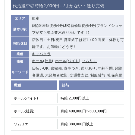
赤坂
高円寺
代活躍中◎時給2,000円～/まかない・送り完備
赤羽
品川
蒲田東口
多摩センター
銀座
エリア
立川（南口）
新宿
(地)銀座駅徒歩4分(JR)新橋駅徒歩4分(ブランドショッ
最寄り駅
浜松町
西葛西
プが立ち並ぶ並木通り沿いです！)
中野
葛西
店休日：土日/祝日 営業終了は翌1：00 面接・体験も可
時間/休日
府中
能です。お気軽にどうぞ！
中目黒
キャバクラ
業種
ひばりヶ丘（北口）
学芸大学
ホール(社員)
ホール(バイト)
ソムリエ
職種
吉祥寺（南口／公園口）
小作・羽村・福生エリア
日払いOK, 寮完備, 食事つき, 送りあり, 年齢不問, 経験
自由が丘
吉祥寺（北口／東口）
キーワード
者優遇, 未経験者歓迎, 交通費支給, 制服貸与, 社保完備
四谷
錦糸町南口
下北沢・経堂
金町（北口）
職種
給与
成増駅徒歩3分の好立地！
①JR埼京線「赤羽駅」から徒歩2分 ②
ホール(バイト)
時給 2,000円以上
三軒茶屋（南口）
①歌舞伎町 ②新宿 ③新宿三丁目 ④
①歌舞伎町 ②新宿 ③西部新宿 ③東新宿
①歌舞伎町 ②新宿
ホール(社員)
月給 400,000円〜600,000円
①銀座 ②新橋
錦糸町(南口)
蒲田(西口)
清瀬（南口）
ソムリエ
月給 380,000円以上
①東武練馬 ②成増・板橋 ③大山 ②池袋
池袋東口