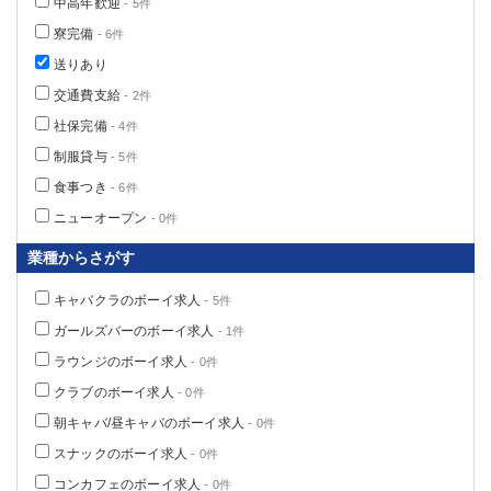
中高年歓迎
- 5件
寮完備
- 6件
送りあり
交通費支給
- 2件
社保完備
- 4件
制服貸与
- 5件
食事つき
- 6件
ニューオープン
- 0件
業種からさがす
キャバクラのボーイ求人
- 5件
ガールズバーのボーイ求人
- 1件
ラウンジのボーイ求人
- 0件
クラブのボーイ求人
- 0件
朝キャバ/昼キャバのボーイ求人
- 0件
スナックのボーイ求人
- 0件
コンカフェのボーイ求人
- 0件