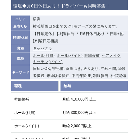
赤坂
高円寺
環境◆月6日休日あり！ドライバーも同時募集！
赤羽
品川
蒲田東口
多摩センター
横浜
エリア
立川（南口）
新宿
横浜駅西口を出てスグ!!モアーズの隣にあります。
最寄り駅
浜松町
西葛西
【日曜定休】 [社]週休制 ＊月6日休日あり ＊日曜+他
時間/休日
中野
葛西
[ア]曜日応相談
府中
中目黒
キャバクラ
業種
ホール(社員)
ホール(バイト)
幹部候補
ヘアメイク
ひばりヶ丘（北口）
学芸大学
職種
キッチン(バイト)
吉祥寺（南口／公園口）
小作・羽村・福生エリア
日払いOK, 寮完備, 食事つき, 送りあり, 年齢不問, 経験
自由が丘
吉祥寺（北口／東口）
キーワード
者優遇, 未経験者歓迎, 中高年歓迎, 制服貸与, 社保完備
四谷
錦糸町南口
職種
給与
下北沢・経堂
金町（北口）
成増駅徒歩3分の好立地！
①JR埼京線「赤羽駅」から徒歩2分 ②
幹部候補
月給 410,000円以上
三軒茶屋（南口）
①歌舞伎町 ②新宿 ③新宿三丁目 ④
①歌舞伎町 ②新宿 ③西部新宿 ③東新宿
①歌舞伎町 ②新宿
ホール(社員)
月給 330,000円以上
①銀座 ②新橋
錦糸町(南口)
蒲田(西口)
清瀬（南口）
ホール(バイト)
時給 2,000円以上
①東武練馬 ②成増・板橋 ③大山 ②池袋
池袋東口