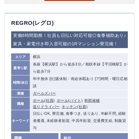
高崎
館林
REGRO(レグロ)
0
選択した内容で設定
該当求人
件
実働8時間勤務！社員も日払い対応可能◎食事補助あり♪
家具・家電付き即入居可能の1Rマンション寮完備！
横浜
エリア
各線【横浜駅】から徒歩3分／相鉄本線【平沼橋駅】か
最寄り駅
ら徒歩7分
年中無休 [社]週休制・有給休暇あり [ア]時間・曜日応相
時間/休日
談
ガールズバー
業種
ホール(社員)
ホール(バイト)
幹部候補
職種
送りドライバー
キッチン(社員)
日払いOK, 寮完備, 食事つき, 送りあり, 年齢不問, 経験
者優遇, 未経験者歓迎, 中高年歓迎, 交通費支給, 制服貸
キーワード
与
職種
給与