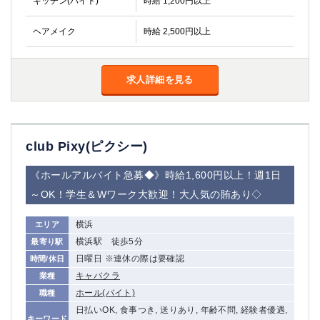
キッチン(バイト)
時給 1,200円以上
金町
大井町
大泉学園
下赤塚
ヘアメイク
時給 2,500円以上
竹ノ塚
三鷹
亀戸
水道橋
荻窪
浅草
求人詳細を見る
新小岩
幡ヶ谷
祖師ヶ谷大蔵
小岩
湯島
久米川
club Pixy(ピクシー)
市川
西麻布
五井
《ホールアルバイト急募◆》時給1,600円以上！週1日
～OK！学生＆Wワーク大歓迎！大人気の賄あり◇
神奈川県
横浜
エリア
関内
横浜
横浜駅 徒歩5分
最寄り駅
川崎
溝の口
日曜日 ※連休の際は要確認
時間/休日
本厚木
新横浜
キャバクラ
業種
藤沢
平塚
ホール(バイト)
職種
武蔵小杉
橋本
日払いOK, 食事つき, 送りあり, 年齢不問, 経験者優遇,
小田原
横浜・桜木町
キーワード