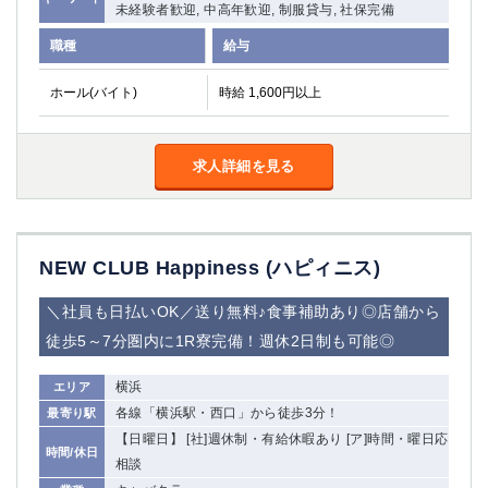
未経験者歓迎, 中高年歓迎, 制服貸与, 社保完備
関内・馬車道・日ノ出町
武蔵新城
職種
給与
元住吉
茅ヶ崎
戸塚
たまプラーザ
ホール(バイト)
時給 1,600円以上
大船
相模原
厚木
横須賀
桜木町
求人詳細を見る
埼玉県
大宮
南越谷
NEW CLUB Happiness (ハピィニス)
志木
川越
草加
南浦和
＼社員も日払いOK／送り無料♪食事補助あり◎店舗から
所沢
熊谷
徒歩5～7分圏内に1R寮完備！週休2日制も可能◎
獨協大学前＜草加松原＞
北浦和（西口）
春日部
川口
横浜
エリア
蕨
各線「横浜駅・西口」から徒歩3分！
最寄り駅
【日曜日】 [社]週休制・有給休暇あり [ア]時間・曜日応
時間/休日
千葉県
相談