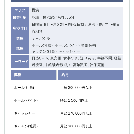
横浜
エリア
各線 横浜駅から徒歩5分
最寄り駅
日曜日 [社] ■週休制 ■週休2日制も選択可能 [ア] ■曜日
時間/休日
応相談
キャバクラ
業種
ホール(社員)
ホール(バイト)
幹部候補
職種
キッチン(社員)
キャッシャー
日払いOK, 寮完備, 食事つき, 送りあり, 年齢不問, 経験
キーワード
者優遇, 未経験者歓迎, 中高年歓迎, 社保完備
職種
給与
ホール(社員)
月給 300,000円以上
ホール(バイト)
時給 1,500円以上
キャッシャー
月給 270,000円以上
キッチン(社員)
月給 300,000円以上