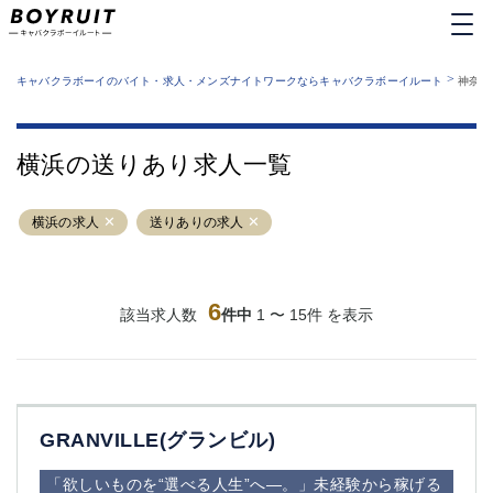
MENU
エリアから探す
関西版
>
業種から探す
キャバクラボーイのバイト・求人・メンズナイトワークならキャバクラボーイルート
神奈川
職種から探す
東京都
特徴から探す
運営者情報
銀座
上野
キャバクラボーイルートとは？
横浜の送りあり求人一覧
サイトマップ
六本木
池袋
新橋
歌舞伎町
横浜の求人
送りありの求人
吉祥寺
練馬
渋谷
大和
錦糸町
秋葉原
八王子
6
恵比寿
該当求人数
件中
1 〜 15件 を表示
神田
立川
千葉中央
門前仲町
町田
五反田
横須賀中央
調布
GRANVILLE(グランビル)
蒲田
北千住
①六本木 ②西麻布
大山
「欲しいものを“選べる人生”へ―。」未経験から稼げる