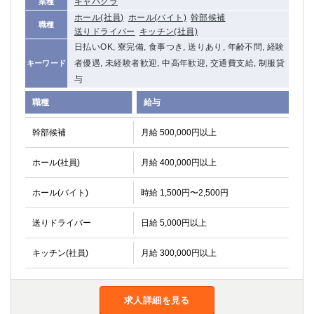
キャバクラ
業種
船橋
津田沼
ホール(社員)
ホール(バイト)
幹部候補
職種
成田
千葉
送りドライバー
キッチン(社員)
西船橋
佐倉
日払いOK, 寮完備, 食事つき, 送りあり, 年齢不問, 経験
柏（西口）
木更津
者優遇, 未経験者歓迎, 中高年歓迎, 交通費支給, 制服貸
キーワード
柏（東口）
与
下総中山
茂原
松戸
職種
給与
八千代台
本八幡
東金
浦安
幹部候補
月給 500,000円以上
ホール(社員)
月給 400,000円以上
栃木県
宇都宮
小山
ホール(バイト)
時給 1,500円〜2,500円
東武宇都宮（宇都宮西口）
送りドライバー
日給 5,000円以上
茨城県
キッチン(社員)
月給 300,000円以上
土浦
ひたち野うしく
群馬県
求人詳細を見る