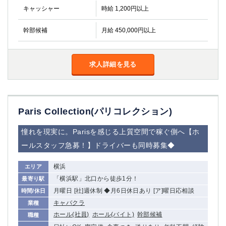
キャッシャー
時給 1,200円以上
幹部候補
月給 450,000円以上
求人詳細を見る
Paris Collection(パリコレクション)
憧れを現実に。Parisを感じる上質空間で稼ぐ側へ【ホ
ールスタッフ急募！】ドライバーも同時募集◆
横浜
エリア
「横浜駅」北口から徒歩1分！
最寄り駅
月曜日 [社]週休制 ◆月6日休日あり [ア]曜日応相談
時間/休日
キャバクラ
業種
ホール(社員)
ホール(バイト)
幹部候補
職種