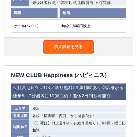
未経験者歓迎, 中高年歓迎, 制服貸与, 社保完備
関内・馬車道・日ノ出町
武蔵新城
職種
給与
元住吉
茅ヶ崎
戸塚
たまプラーザ
ホール(バイト)
時給 1,600円以上
大船
相模原
厚木
横須賀
桜木町
求人詳細を見る
埼玉県
大宮
南越谷
NEW CLUB Happiness (ハピィニス)
志木
川越
草加
南浦和
＼社員も日払いOK／送り無料♪食事補助あり◎店舗から
所沢
熊谷
徒歩5～7分圏内に1R寮完備！週休2日制も可能◎
獨協大学前＜草加松原＞
北浦和（西口）
春日部
川口
横浜
エリア
蕨
各線「横浜駅・西口」から徒歩3分！
最寄り駅
【日曜日】 [社]週休制・有給休暇あり [ア]時間・曜日応
時間/休日
千葉県
相談