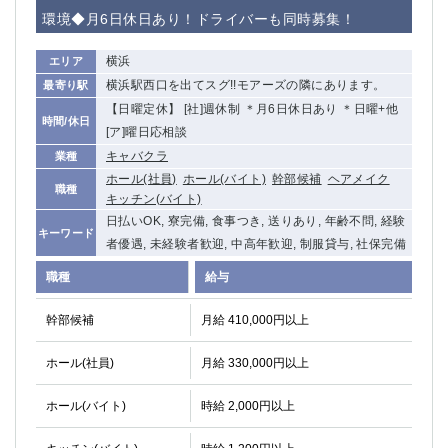
赤坂
高円寺
環境◆月6日休日あり！ドライバーも同時募集！
赤羽
品川
蒲田東口
多摩センター
横浜
エリア
立川（南口）
新宿
横浜駅西口を出てスグ!!モアーズの隣にあります。
最寄り駅
浜松町
西葛西
【日曜定休】 [社]週休制 ＊月6日休日あり ＊日曜+他
時間/休日
中野
葛西
[ア]曜日応相談
府中
中目黒
キャバクラ
業種
ホール(社員)
ホール(バイト)
幹部候補
ヘアメイク
ひばりヶ丘（北口）
学芸大学
職種
キッチン(バイト)
吉祥寺（南口／公園口）
小作・羽村・福生エリア
日払いOK, 寮完備, 食事つき, 送りあり, 年齢不問, 経験
自由が丘
吉祥寺（北口／東口）
キーワード
者優遇, 未経験者歓迎, 中高年歓迎, 制服貸与, 社保完備
四谷
錦糸町南口
職種
給与
下北沢・経堂
金町（北口）
成増駅徒歩3分の好立地！
①JR埼京線「赤羽駅」から徒歩2分 ②
幹部候補
月給 410,000円以上
三軒茶屋（南口）
①歌舞伎町 ②新宿 ③新宿三丁目 ④
①歌舞伎町 ②新宿 ③西部新宿 ③東新宿
①歌舞伎町 ②新宿
ホール(社員)
月給 330,000円以上
①銀座 ②新橋
錦糸町(南口)
蒲田(西口)
清瀬（南口）
ホール(バイト)
時給 2,000円以上
①東武練馬 ②成増・板橋 ③大山 ②池袋
池袋東口