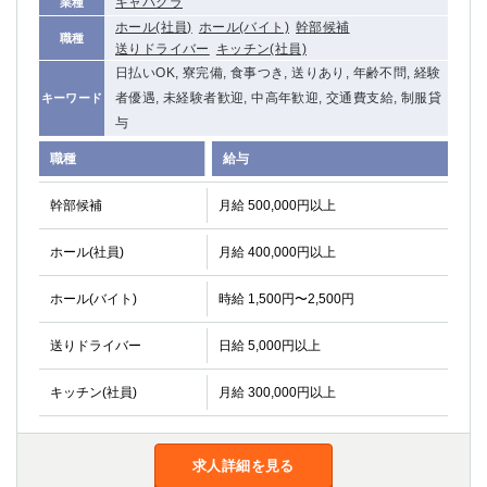
キャバクラ
業種
船橋
津田沼
ホール(社員)
ホール(バイト)
幹部候補
職種
成田
千葉
送りドライバー
キッチン(社員)
西船橋
佐倉
日払いOK, 寮完備, 食事つき, 送りあり, 年齢不問, 経験
柏（西口）
木更津
者優遇, 未経験者歓迎, 中高年歓迎, 交通費支給, 制服貸
キーワード
柏（東口）
与
下総中山
茂原
松戸
職種
給与
八千代台
本八幡
東金
浦安
幹部候補
月給 500,000円以上
ホール(社員)
月給 400,000円以上
栃木県
宇都宮
小山
ホール(バイト)
時給 1,500円〜2,500円
東武宇都宮（宇都宮西口）
送りドライバー
日給 5,000円以上
茨城県
キッチン(社員)
月給 300,000円以上
土浦
ひたち野うしく
群馬県
求人詳細を見る