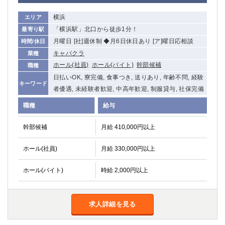
横浜
エリア
「横浜駅」北口から徒歩1分！
最寄り駅
月曜日 [社]週休制 ◆月6日休日あり [ア]曜日応相談
時間/休日
キャバクラ
業種
ホール(社員)
ホール(バイト)
幹部候補
職種
日払いOK, 寮完備, 食事つき, 送りあり, 年齢不問, 経験
キーワード
者優遇, 未経験者歓迎, 中高年歓迎, 制服貸与, 社保完備
職種
給与
幹部候補
月給 410,000円以上
ホール(社員)
月給 330,000円以上
ホール(バイト)
時給 2,000円以上
求人詳細を見る