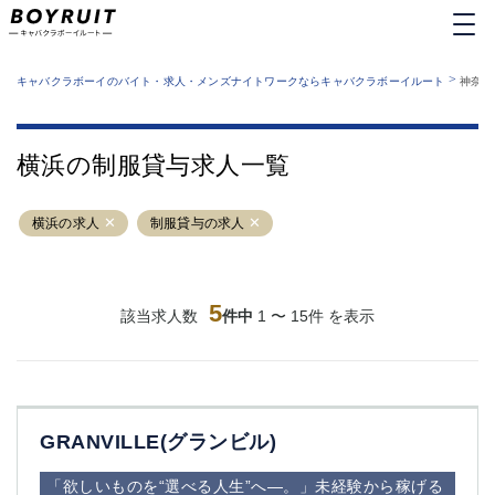
MENU
エリアから探す
関西版
>
業種から探す
キャバクラボーイのバイト・求人・メンズナイトワークならキャバクラボーイルート
神奈川
職種から探す
東京都
特徴から探す
運営者情報
銀座
上野
キャバクラボーイルートとは？
横浜の制服貸与求人一覧
サイトマップ
六本木
池袋
新橋
歌舞伎町
横浜の求人
制服貸与の求人
吉祥寺
練馬
渋谷
大和
錦糸町
秋葉原
八王子
5
恵比寿
該当求人数
件中
1 〜 15件 を表示
神田
立川
千葉中央
門前仲町
町田
五反田
横須賀中央
調布
GRANVILLE(グランビル)
蒲田
北千住
①六本木 ②西麻布
大山
「欲しいものを“選べる人生”へ―。」未経験から稼げる