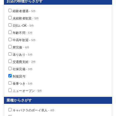
お店の特徴からさがす
経験者優遇
- 5件
未経験者歓迎
- 5件
日払いOK
- 5件
年齢不問
- 5件
中高年歓迎
- 5件
寮完備
- 4件
送りあり
- 5件
交通費支給
- 2件
社保完備
- 3件
制服貸与
食事つき
- 5件
ニューオープン
- 5件
業種からさがす
キャバクラのボーイ求人
- 4件