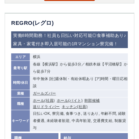
高崎
館林
REGRO(レグロ)
0
選択した内容で設定
該当求人
件
実働8時間勤務！社員も日払い対応可能◎食事補助あり♪
家具・家電付き即入居可能の1Rマンション寮完備！
横浜
エリア
各線【横浜駅】から徒歩3分／相鉄本線【平沼橋駅】か
最寄り駅
ら徒歩7分
年中無休 [社]週休制・有給休暇あり [ア]時間・曜日応相
時間/休日
談
ガールズバー
業種
ホール(社員)
ホール(バイト)
幹部候補
職種
送りドライバー
キッチン(社員)
日払いOK, 寮完備, 食事つき, 送りあり, 年齢不問, 経験
者優遇, 未経験者歓迎, 中高年歓迎, 交通費支給, 制服貸
キーワード
与
職種
給与