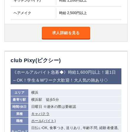
キッチン(バイト)
時給 1,200円以上
金町
大井町
大泉学園
下赤塚
ヘアメイク
時給 2,500円以上
竹ノ塚
三鷹
亀戸
水道橋
荻窪
浅草
求人詳細を見る
新小岩
幡ヶ谷
祖師ヶ谷大蔵
小岩
湯島
久米川
club Pixy(ピクシー)
市川
西麻布
五井
《ホールアルバイト急募◆》時給1,600円以上！週1日
～OK！学生＆Wワーク大歓迎！大人気の賄あり◇
神奈川県
横浜
エリア
関内
横浜
横浜駅 徒歩5分
最寄り駅
川崎
溝の口
日曜日 ※連休の際は要確認
時間/休日
本厚木
新横浜
キャバクラ
業種
藤沢
平塚
ホール(バイト)
職種
武蔵小杉
橋本
日払いOK, 食事つき, 送りあり, 年齢不問, 経験者優遇,
小田原
横浜・桜木町
キーワード