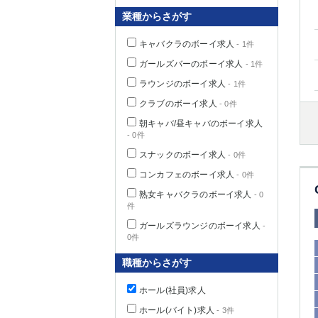
業種からさがす
キャバクラのボーイ求人
- 1件
千葉県
ガールズバーのボーイ求人
- 1件
ラウンジのボーイ求人
- 1件
クラブのボーイ求人
- 0件
朝キャバ/昼キャバのボーイ求人
- 0件
栃木県
スナックのボーイ求人
- 0件
コンカフェのボーイ求人
- 0件
茨城県
熟女キャバクラのボーイ求人
- 0
件
群馬県
ガールズラウンジのボーイ求人
-
0件
職種からさがす
ホール(社員)求人
ホール(バイト)求人
- 3件