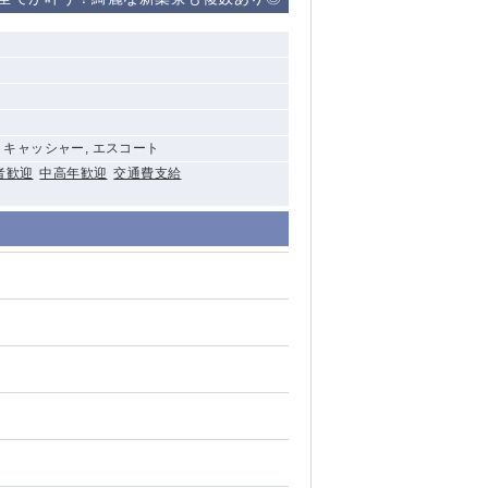
清瀬（南口）
大泉学園
水道橋
, キャッシャー, エスコート
祖師ヶ谷大蔵
者歓迎
中高年歓迎
交通費支給
西麻布
本厚木
橋本
元住吉
相模原
草加
草
北浦和（西口）