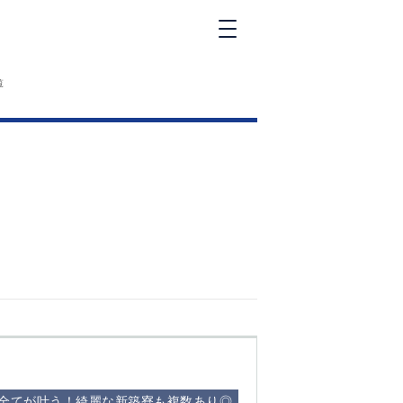
新橋
覧
大和
神田
五反田
①六本木 ②西
麻布
品川
浜松町
中目黒
福
自由が丘
金町（北口）
②
①歌舞伎町 ②
三
新宿 ③西部新
新
宿 ③東新宿
…全てが叶う！綺麗な新築寮も複数あり◎