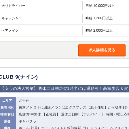
加松原＞
送りドライバー
日給 10,000円以上
春日部
川口
蕨
キャッシャー
時給 1,200円以上
船橋
津田沼
成田
千葉
ヘアメイク
佐倉
柏（西口）
木更津
時給 2,000円以上
柏（東口）
茂原
松戸
八千代台
本八幡
浦安
求人詳細を見る
宇都宮
小山
東武宇都宮（宇
都宮西口）
CLUB 9(ナイン)
土浦
ひたち野うしく
【安心の法人営業】週休二日制◎翌1時半には退勤可！高額歩合＆賞
高崎
館林
北千住
エリア
東京メトロ千代田線／つくばエクスプレス【北千住駅】から徒歩1分
最寄り駅
0
選択した内容で設定
該当求人
件
店舗:年中無休 【正社員】 週休二日制 【アルバイト】 時間・曜日応
時間/休日
キャバクラ
業種
ホール(社員), ホール(バイト), 幹部候補, 送りドライバー, ヘアメイク
職種