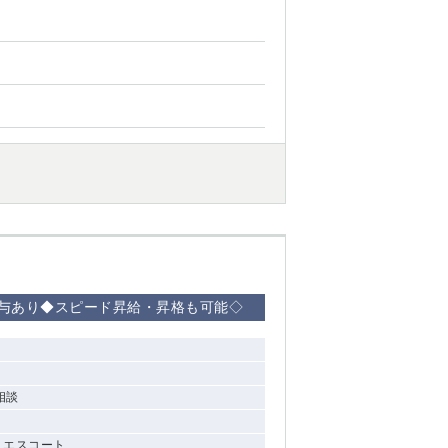
西船橋
下総中山
東金
与あり◆スピード昇給・昇格も可能◇
相談
, エスコート