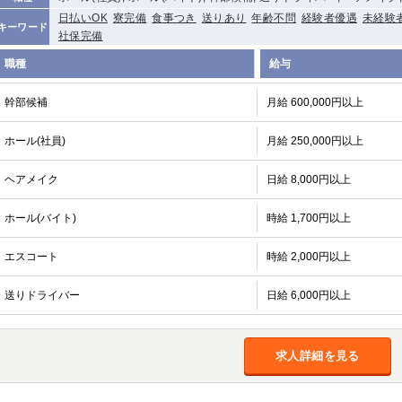
日払いOK
寮完備
食事つき
送りあり
年齢不問
経験者優遇
未経験
キーワード
社保完備
職種
給与
幹部候補
月給 600,000円以上
ホール(社員)
月給 250,000円以上
ヘアメイク
日給 8,000円以上
ホール(バイト)
時給 1,700円以上
エスコート
時給 2,000円以上
送りドライバー
日給 6,000円以上
求人詳細を見る