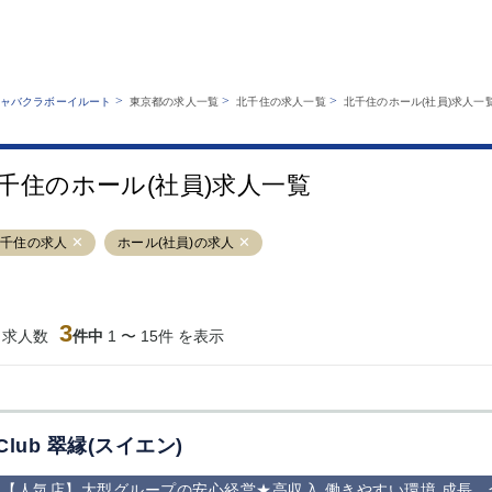
MENU
エリアから探す
関西版
業種から探す
銀座
上野
六本木
池袋
>
>
>
ャバクラボーイルート
東京都の求人一覧
北千住の求人一覧
北千住のホール(社員)求人一
職種から探す
特徴から探す
歌舞伎町
吉祥寺
練馬
渋谷
運営者情報
キャバクラボーイルートとは？
錦糸町
秋葉原
八王子
恵比寿
サイトマップ
千住のホール(社員)求人一覧
立川
千葉中央
門前仲町
町田
横須賀中央
調布
蒲田
北千住
北千住の求人
ホール(社員)の求人
大山
赤坂
高円寺
赤羽
蒲田東口
多摩センター
立川（南口）
新宿
西葛西
中野
葛西
府中
3
当求人数
件中
1 〜 15件 を表示
ひばりヶ丘（北
学芸大学
吉祥寺（南口／
小作・羽村・
口）
公園口）
生エリア
吉祥寺（北口／
四谷
錦糸町南口
下北沢・経堂
東口）
成増駅徒歩3分
①JR埼京線
三軒茶屋（南
①歌舞伎町 
の好立地！
「赤羽駅」から
口）
新宿 ③新宿
Club 翠縁(スイエン)
徒歩2分 ②東
丁目 ④西武
京メトロ南北線
宿
【人気店】大型グループの安心経営★高収入,働きやすい環境,成長
「赤羽岩淵駅」