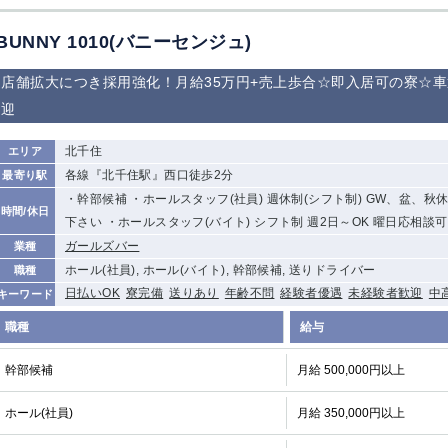
BUNNY 1010(バニーセンジュ)
店舗拡大につき採用強化！月給35万円+売上歩合☆即入居可の寮☆
迎
北千住
エリア
各線『北千住駅』西口徒歩2分
最寄り駅
・幹部候補 ・ホールスタッフ(社員) 週休制(シフト制) GW、盆、秋
時間/休日
下さい ・ホールスタッフ(バイト) シフト制 週2日～OK 曜日応相談可
ガールズバー
業種
ホール(社員), ホール(バイト), 幹部候補, 送りドライバー
職種
日払いOK
寮完備
送りあり
年齢不問
経験者優遇
未経験者歓迎
中
キーワード
職種
給与
幹部候補
月給 500,000円以上
ホール(社員)
月給 350,000円以上