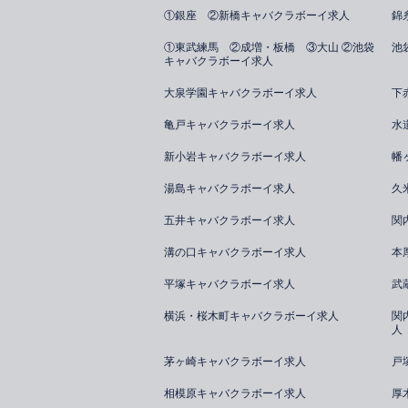
①銀座 ②新橋キャバクラボーイ求人
錦
①東武練馬 ②成増・板橋 ③大山 ②池袋
池
キャバクラボーイ求人
大泉学園キャバクラボーイ求人
下
亀戸キャバクラボーイ求人
水
新小岩キャバクラボーイ求人
幡
湯島キャバクラボーイ求人
久
五井キャバクラボーイ求人
関
溝の口キャバクラボーイ求人
本
平塚キャバクラボーイ求人
武
横浜・桜木町キャバクラボーイ求人
関
人
茅ヶ崎キャバクラボーイ求人
戸
相模原キャバクラボーイ求人
厚