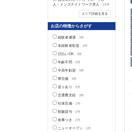
人・メンズナイトワーク求人
- 23件
エリア詳細を見る
お店の特徴からさがす
経験者優遇
- 3件
未経験者歓迎
- 3件
日払いOK
- 3件
年齢不問
- 3件
中高年歓迎
- 3件
神奈川県
寮完備
- 3件
送りあり
- 3件
交通費支給
- 3件
社保完備
- 1件
制服貸与
- 2件
食事つき
- 2件
埼玉県
ニューオープン
- 1件