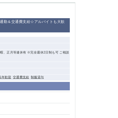
車通勤＆交通費支給☆アルバイトも大歓
休暇、正月等連休有 ※完全週休2日制も可 ご相談
高年歓迎
交通費支給
制服貸与