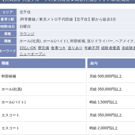
から徒歩10分
①歌舞伎町 ②
①銀座 ②新橋
錦糸町(南口)
蒲田(西口)
北千住
エリア
新宿
JR常磐線／東京メトロ千代田線【北千住】駅から徒歩1分
最寄り駅
①東武練馬 ②
池袋東口
金町
大井町
日曜日
時間/休日
成増・板橋 ③
大山 ②池袋
ラウンジ
業種
下赤塚
竹ノ塚
三鷹
亀戸
ホール(社員), ホール(バイト), 幹部候補, 送りドライバー, ヘアメイク
職種
荻窪
浅草
新小岩
幡ヶ谷
日払いOK
寮完備
食事つき
送りあり
年齢不問
経験者優遇
未経験
キーワード
ニューオープン
小岩
湯島
久米川
市川
五井
職種
給与
幹部候補
月給 500,000円以上
関内
横浜
川崎
溝の口
新横浜
藤沢
平塚
武蔵小杉
ホール(社員)
月給 350,000円以上
小田原
横浜・桜木町
関内・馬車道・
武蔵新城
日ノ出町
ホール(バイト)
時給 1,500円以上
茅ヶ崎
戸塚
たまプラーザ
大船
厚木
横須賀
桜木町
エスコート
月給 350,000円以上
大宮
南越谷
志木
川越
エスコート
時給 2,000円以上
南浦和
所沢
熊谷
獨協大学前＜