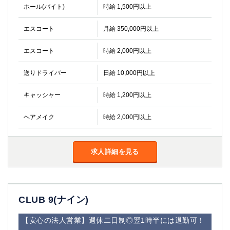
金町
大井町
ホール(バイト)
時給 1,500円以上
大泉学園
下赤塚
エスコート
月給 350,000円以上
竹ノ塚
三鷹
亀戸
水道橋
エスコート
時給 2,000円以上
荻窪
浅草
新小岩
幡ヶ谷
送りドライバー
日給 10,000円以上
祖師ヶ谷大蔵
小岩
湯島
久米川
キャッシャー
時給 1,200円以上
市川
西麻布
ヘアメイク
時給 2,000円以上
五井
神奈川県
求人詳細を見る
関内
横浜
川崎
溝の口
本厚木
新横浜
CLUB 9(ナイン)
藤沢
平塚
武蔵小杉
橋本
【安心の法人営業】週休二日制◎翌1時半には退勤可！
小田原
横浜・桜木町