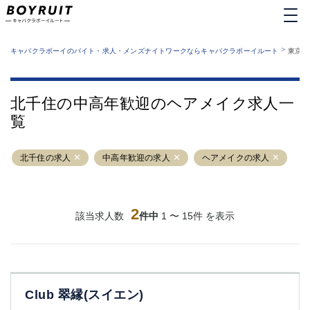
MENU
エリアから探す
関西版
>
業種から探す
キャバクラボーイのバイト・求人・メンズナイトワークならキャバクラボーイルート
東京都
職種から探す
東京都
特徴から探す
運営者情報
銀座
上野
キャバクラボーイルートとは？
北千住の中高年歓迎のヘアメイク求人一
サイトマップ
六本木
池袋
覧
新橋
歌舞伎町
吉祥寺
練馬
北千住の求人
渋谷
中高年歓迎の求人
大和
ヘアメイクの求人
錦糸町
秋葉原
八王子
恵比寿
神田
立川
2
該当求人数
件中
1 〜 15件 を表示
千葉中央
門前仲町
町田
五反田
横須賀中央
調布
蒲田
北千住
Club 翠縁(スイエン)
①六本木 ②西麻布
大山