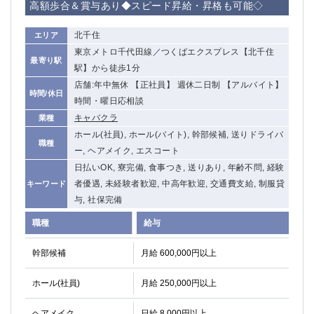
高額歩合＆賞与あり◆スピード昇給・昇格も可能◇
関内・馬車道・日ノ出町
武蔵新城
元住吉
茅ヶ崎
北千住
エリア
戸塚
たまプラーザ
東京メトロ千代田線／つくばエクスプレス【北千住
最寄り駅
大船
相模原
駅】から徒歩1分
厚木
横須賀
店舗:年中無休 【正社員】 週休二日制 【アルバイト】
時間/休日
桜木町
時間・曜日応相談
キャバクラ
業種
埼玉県
ホール(社員), ホール(バイト), 幹部候補, 送りドライバ
職種
ー, ヘアメイク, エスコート
大宮
南越谷
日払いOK, 寮完備, 食事つき, 送りあり, 年齢不問, 経験
志木
川越
者優遇, 未経験者歓迎, 中高年歓迎, 交通費支給, 制服貸
キーワード
草加
南浦和
与, 社保完備
所沢
熊谷
職種
給与
獨協大学前＜草加松原＞
北浦和（西口）
春日部
川口
幹部候補
月給 600,000円以上
蕨
ホール(社員)
月給 250,000円以上
千葉県
ヘアメイク
日給 8,000円以上