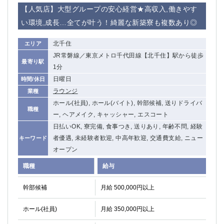
赤坂
高円寺
【人気店】大型グループの安心経営★高収入,働きやす
赤羽
品川
い環境,成長…全てが叶う！綺麗な新築寮も複数あり◎
蒲田東口
多摩センター
立川（南口）
新宿
北千住
エリア
浜松町
西葛西
JR常磐線／東京メトロ千代田線【北千住】駅から徒歩
最寄り駅
中野
葛西
1分
府中
中目黒
日曜日
時間/休日
ひばりヶ丘（北口）
学芸大学
ラウンジ
業種
吉祥寺（南口／公園口）
小作・羽村・福生エリア
ホール(社員), ホール(バイト), 幹部候補, 送りドライバ
職種
ー, ヘアメイク, キャッシャー, エスコート
自由が丘
吉祥寺（北口／東口）
日払いOK, 寮完備, 食事つき, 送りあり, 年齢不問, 経験
四谷
錦糸町南口
者優遇, 未経験者歓迎, 中高年歓迎, 交通費支給, ニュー
キーワード
下北沢・経堂
金町（北口）
オープン
成増駅徒歩3分の好立地！
①JR埼京線「赤羽駅」から徒歩2分 ②
三軒茶屋（南口）
①歌舞伎町 ②新宿 ③新宿三丁目 ④
職種
給与
①歌舞伎町 ②新宿 ③西部新宿 ③東新宿
①歌舞伎町 ②新宿
幹部候補
月給 500,000円以上
①銀座 ②新橋
錦糸町(南口)
蒲田(西口)
清瀬（南口）
ホール(社員)
月給 350,000円以上
①東武練馬 ②成増・板橋 ③大山 ②池袋
池袋東口