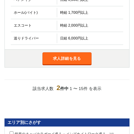
船橋
津田沼
成田
千葉
ホール(バイト)
時給 1,700円以上
西船橋
佐倉
エスコート
時給 2,000円以上
柏（西口）
木更津
柏（東口）
下総中山
送りドライバー
日給 6,000円以上
茂原
松戸
八千代台
本八幡
東金
浦安
求人詳細を見る
栃木県
宇都宮
小山
2
該当求人数
件中
1 〜 15件 を表示
東武宇都宮（宇都宮西口）
茨城県
土浦
ひたち野うしく
エリア別にさがす
群馬県