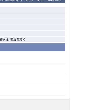
清瀬（南口）
大泉学園
制
水道橋
祖師ヶ谷大蔵
験者歓迎, 交通費支給
西麻布
本厚木
橋本
元住吉
相模原
草加
草
北浦和（西口）