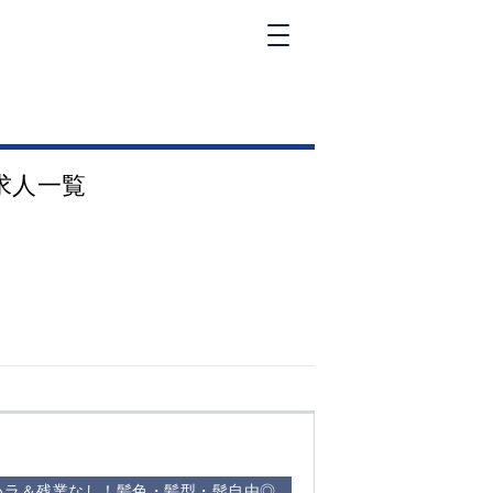
新橋
大和
神田
求人一覧
五反田
①六本木 ②西
麻布
品川
浜松町
中目黒
福
自由が丘
金町（北口）
②
①歌舞伎町 ②
三
新宿 ③西部新
新
宿 ③東新宿
ハラ＆残業なし！髪色・髪型・髭自由◎