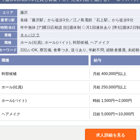
から徒歩10分
①歌舞伎町 ②
①銀座 ②新橋
錦糸町(南口)
蒲田(西口)
藤沢
エリア
新宿
各線「藤沢駅」から徒歩3分／江ノ島電鉄「石上駅」から徒歩9分
最寄り駅
①東武練馬 ②
池袋東口
金町
大井町
年中無休 [ア]曜日応相談 [社]週休制 ◇月1回連休あり [準社]週休2日
時間/休日
成増・板橋 ③
大山 ②池袋
キャバクラ
業種
下赤塚
竹ノ塚
三鷹
亀戸
ホール(社員), ホール(バイト), 幹部候補, ヘアメイク
職種
荻窪
浅草
新小岩
幡ヶ谷
日払いOK, 寮完備, 食事つき, 送りあり, 年齢不問, 経験者優遇, 未経
キーワード
小岩
湯島
久米川
市川
職種
給与
五井
幹部候補
月給 400,000円以上
関内
横浜
川崎
溝の口
ホール(社員)
月給 250,000円以上
新横浜
藤沢
平塚
武蔵小杉
小田原
横浜・桜木町
関内・馬車道・
武蔵新城
日ノ出町
ホール(バイト)
時給 1,500円〜2,000円
茅ヶ崎
戸塚
たまプラーザ
大船
ヘアメイク
日給 5,000円〜10,000円
厚木
横須賀
桜木町
大宮
南越谷
志木
川越
求人詳細を見る
南浦和
所沢
熊谷
獨協大学前＜