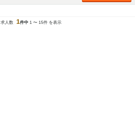
加松原＞
春日部
川口
蕨
1
当求人数
件中
1 〜 15件 を表示
船橋
津田沼
成田
千葉
佐倉
柏（西口）
木更津
柏（東口）
茂原
松戸
八千代台
本八幡
浦安
宇都宮
小山
東武宇都宮（宇
都宮西口）
土浦
ひたち野うしく
高崎
館林
0
選択した内容で設定
該当求人
件