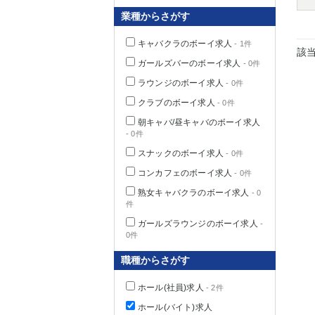
業種からさがす
キャバクラのボーイ求人
- 1件
該
千葉県
ガールズバーのボーイ求人
- 0件
ラウンジのボーイ求人
- 0件
クラブのボーイ求人
- 0件
朝キャバ/昼キャバのボーイ求人
- 0件
栃木県
スナックのボーイ求人
- 0件
コンカフェのボーイ求人
- 0件
茨城県
熟女キャバクラのボーイ求人
- 0
件
群馬県
ガールズラウンジのボーイ求人
-
0件
職種からさがす
ホール(社員)求人
- 2件
ホール(バイト)求人