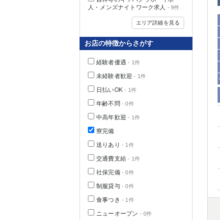
人・メンズナイトワーク求人
- 9件
エリア詳細を見る
お店の特徴からさがす
経験者優遇
- 1件
未経験者歓迎
- 1件
日払いOK
- 1件
年齢不問
- 0件
中高年歓迎
- 1件
神奈川県
寮完備
送りあり
- 1件
交通費支給
- 1件
社保完備
- 0件
制服貸与
- 0件
食事つき
- 1件
埼玉県
ニューオープン
- 0件