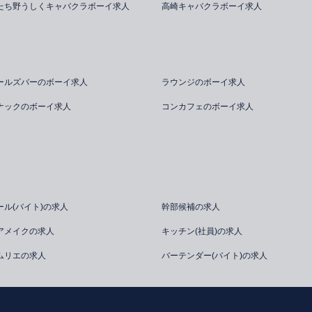
たち野うしくキャバクラボーイ求人
高崎キャバクラボーイ求人
ールズバーのボーイ求人
ラウンジのボーイ求人
ナックのボーイ求人
コンカフェのボーイ求人
ール(バイト)の求人
幹部候補の求人
アメイクの求人
キッチン(社員)の求人
ムリエの求人
バーテンダー(バイト)の求人