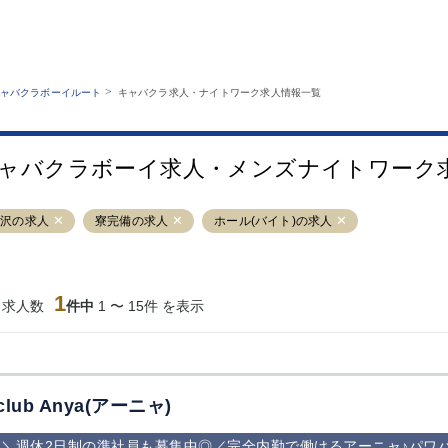
MENU
エリアから探す
関西版
業種から探す
銀座
上野
六本木
池袋
>
ャバクラボーイルート
キャバクラ求人・ナイトワーク求人情報一覧
職種から探す
特徴から探す
歌舞伎町
吉祥寺
練馬
渋谷
運営者情報
キャバクラボーイルートとは？
錦糸町
秋葉原
八王子
恵比寿
サイトマップ
ャバクラボーイ求人・メンズナイトワーク
立川
千葉中央
門前仲町
町田
横須賀中央
調布
蒲田
北千住
藤沢の求人
寮完備の求人
ホール(バイト)の求人
大山
赤坂
高円寺
赤羽
蒲田東口
多摩センター
立川（南口）
新宿
西葛西
中野
葛西
府中
1
当求人数
件中
1 〜 15件 を表示
ひばりヶ丘（北
学芸大学
吉祥寺（南口／
小作・羽村・
口）
公園口）
生エリア
吉祥寺（北口／
四谷
錦糸町南口
下北沢・経堂
東口）
成増駅徒歩3分
①JR埼京線
三軒茶屋（南
①歌舞伎町 
の好立地！
「赤羽駅」から
口）
新宿 ③新宿
club Anya(アーニャ)
徒歩2分 ②東
丁目 ④西武
京メトロ南北線
宿
＼週休2日制の準社員も募集中◎／完全内勤で働けるアーニャ♪パワ
「赤羽岩淵駅」