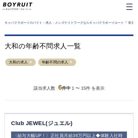
MENU
エリアから探す
関西版
>
業種から探す
キャバクラボーイのバイト・求人・メンズナイトワークならキャバクラボーイルート
東京都
職種から探す
東京都
特徴から探す
運営者情報
銀座
上野
キャバクラボーイルートとは？
大和の年齢不問求人一覧
サイトマップ
六本木
池袋
新橋
歌舞伎町
大和の求人
年齢不問の求人
吉祥寺
練馬
渋谷
大和
錦糸町
秋葉原
八王子
6
恵比寿
該当求人数
件中
1 〜 15件 を表示
神田
立川
千葉中央
門前仲町
町田
五反田
横須賀中央
調布
Club JEWEL(ジュエル)
蒲田
北千住
①六本木 ②西麻布
大山
〈給与大幅UP！〉正社員月給38万円以上◆体験入社時