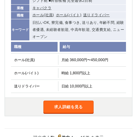
シフト制 ■幹部候補 完全週休2日制
キャバクラ
業種
ホール(社員)
ホール(バイト)
送りドライバー
職種
日払いOK, 寮完備, 食事つき, 送りあり, 年齢不問, 経験
者優遇, 未経験者歓迎, 中高年歓迎, 交通費支給, ニュー
キーワード
オープン
職種
給与
ホール(社員)
月給 360,000円〜450,000円
ホール(バイト)
時給 1,800円以上
送りドライバー
日給 10,000円以上
求人詳細を見る
6