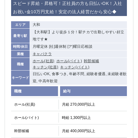
スピード昇給・昇格可！正社員の方も日払いOK！入社
お祝い金10万円支給！安定の法人経営だから安心◆
大和
エリア
【大和駅】より徒歩１分！駅チカで出勤しやすい好立
最寄り駅
地です★
月曜定休 [社]週休制 [ア]曜日応相談
時間/休日
キャバクラ
業種
ホール(社員)
ホール(バイト)
幹部候補
職種
キッチン(社員)
キッチン(バイト)
日払いOK, 食事つき, 年齢不問, 経験者優遇, 未経験者歓
キーワード
迎, 中高年歓迎
職種
給与
ホール(社員)
月給 270,000円以上
ホール(バイト)
時給 1,300円以上
幹部候補
月給 400,000円以上