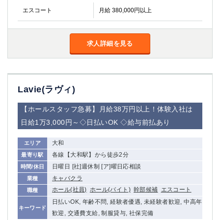
金町
大井町
エスコート
月給 380,000円以上
大泉学園
下赤塚
竹ノ塚
三鷹
亀戸
水道橋
求人詳細を見る
荻窪
浅草
新小岩
幡ヶ谷
祖師ヶ谷大蔵
小岩
Lavie(ラヴィ)
湯島
久米川
市川
西麻布
【ホールスタッフ急募】月給38万円以上！体験入社は
五井
日給1万3,000円～◇日払いOK ◇給与前払あり
神奈川県
大和
エリア
各線【大和駅】から徒歩2分
最寄り駅
関内
横浜
日曜日 [社]週休制 [ア]曜日応相談
時間/休日
川崎
溝の口
キャバクラ
業種
本厚木
新横浜
ホール(社員)
ホール(バイト)
幹部候補
エスコート
職種
藤沢
平塚
日払いOK, 年齢不問, 経験者優遇, 未経験者歓迎, 中高年
武蔵小杉
橋本
キーワード
歓迎, 交通費支給, 制服貸与, 社保完備
小田原
横浜・桜木町