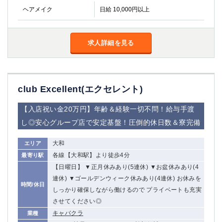
高崎
館林
ヘアメイク
日給 10,000円以上
0
求人詳細を見る
選択した内容で設定
該当求人
件
club Excellent(エクセレント)
【入店祝い金20万円】年齢＆経験一切不問！給与手渡
し◎安心グループ店で安定基盤！圧倒的休日数＆寮完備
大和
エリア
各線【大和駅】より徒歩4分
最寄り駅
【日曜日】 ▼正月休みあり(5連休) ▼お盆休みあり(4
連休) ▼ゴールデンウィーク休みあり(4連休) お休みを
時間/休日
しっかり確保しながら働けるので プライベートも充実
させてください◎
キャバクラ
業種