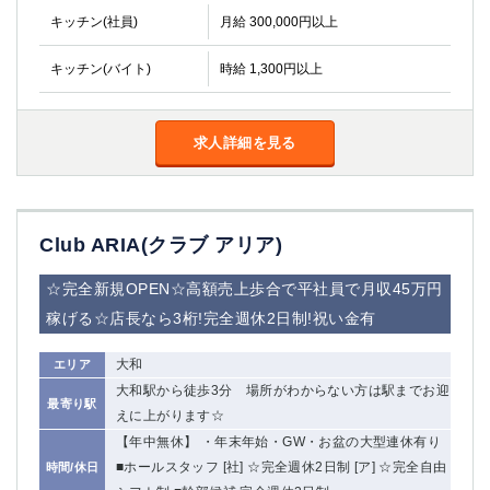
キッチン(社員)
月給 300,000円以上
キッチン(バイト)
時給 1,300円以上
求人詳細を見る
Club ARIA(クラブ アリア)
☆完全新規OPEN☆高額売上歩合で平社員で月収45万円
稼げる☆店長なら3桁!完全週休2日制!祝い金有
大和
エリア
大和駅から徒歩3分 場所がわからない方は駅までお迎
最寄り駅
えに上がります☆
【年中無休】 ・年末年始・GW・お盆の大型連休有り
■ホールスタッフ [社] ☆完全週休2日制 [ア] ☆完全自由
時間/休日