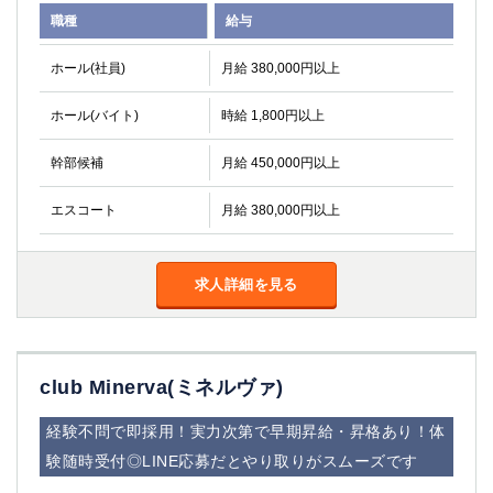
関内・馬車道・日ノ出町
武蔵新城
職種
給与
元住吉
茅ヶ崎
ホール(社員)
月給 380,000円以上
戸塚
たまプラーザ
大船
相模原
ホール(バイト)
時給 1,800円以上
厚木
横須賀
桜木町
幹部候補
月給 450,000円以上
埼玉県
エスコート
月給 380,000円以上
大宮
南越谷
志木
川越
求人詳細を見る
草加
南浦和
所沢
熊谷
獨協大学前＜草加松原＞
北浦和（西口）
club Minerva(ミネルヴァ)
春日部
川口
蕨
経験不問で即採用！実力次第で早期昇給・昇格あり！体
験随時受付◎LINE応募だとやり取りがスムーズです
千葉県