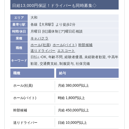
赤坂
高円寺
日給13,000円保証！ドライバーも同時募集◇
赤羽
品川
蒲田東口
多摩センター
大和
エリア
立川（南口）
新宿
各線【大和駅】より徒歩2分
最寄り駅
浜松町
西葛西
月曜日 [社]週休制 [ア]曜日応相談
時間/休日
中野
葛西
キャバクラ
業種
府中
中目黒
ホール(社員)
ホール(バイト)
幹部候補
職種
送りドライバー
エスコート
ひばりヶ丘（北口）
学芸大学
日払いOK, 年齢不問, 経験者優遇, 未経験者歓迎, 中高年
吉祥寺（南口／公園口）
小作・羽村・福生エリア
キーワード
歓迎, 交通費支給, 制服貸与, 社保完備
自由が丘
吉祥寺（北口／東口）
職種
給与
四谷
錦糸町南口
下北沢・経堂
金町（北口）
ホール(社員)
月給 380,000円以上
成増駅徒歩3分の好立地！
①JR埼京線「赤羽駅」から徒歩2分 ②
三軒茶屋（南口）
①歌舞伎町 ②新宿 ③新宿三丁目 ④
ホール(バイト)
時給 1,800円以上
①歌舞伎町 ②新宿 ③西部新宿 ③東新宿
①歌舞伎町 ②新宿
①銀座 ②新橋
錦糸町(南口)
幹部候補
月給 450,000円以上
蒲田(西口)
清瀬（南口）
送りドライバー
日給 10,000円以上
①東武練馬 ②成増・板橋 ③大山 ②池袋
池袋東口