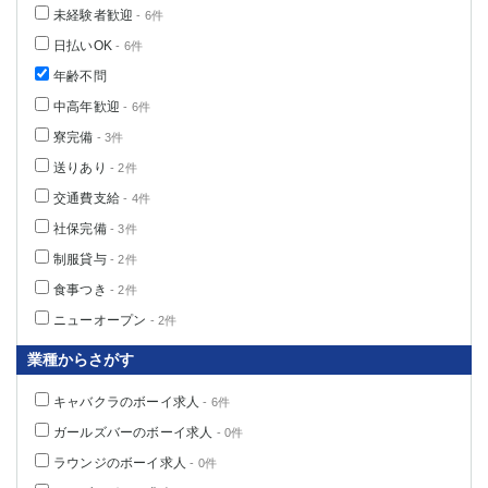
未経験者歓迎
- 6件
日払いOK
- 6件
年齢不問
中高年歓迎
- 6件
寮完備
- 3件
送りあり
- 2件
交通費支給
- 4件
社保完備
- 3件
制服貸与
- 2件
食事つき
- 2件
ニューオープン
- 2件
業種からさがす
キャバクラのボーイ求人
- 6件
ガールズバーのボーイ求人
- 0件
ラウンジのボーイ求人
- 0件