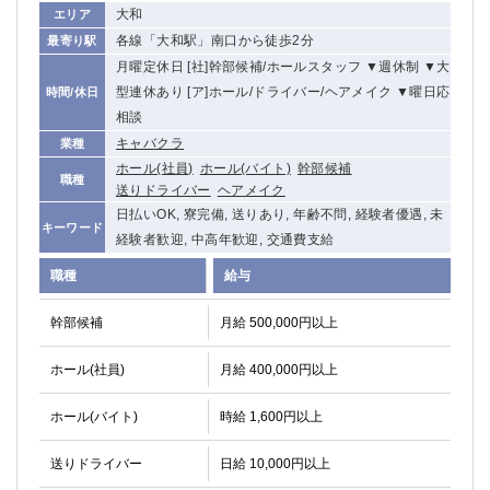
船橋
大和
津田沼
エリア
各線「大和駅」南口から徒歩2分
最寄り駅
成田
千葉
月曜定休日 [社]幹部候補/ホールスタッフ ▼週休制 ▼大
西船橋
佐倉
型連休あり [ア]ホール/ドライバー/ヘアメイク ▼曜日応
時間/休日
柏（西口）
木更津
相談
柏（東口）
下総中山
キャバクラ
業種
茂原
松戸
ホール(社員)
ホール(バイト)
幹部候補
八千代台
本八幡
職種
送りドライバー
ヘアメイク
東金
浦安
日払いOK, 寮完備, 送りあり, 年齢不問, 経験者優遇, 未
キーワード
経験者歓迎, 中高年歓迎, 交通費支給
栃木県
職種
給与
宇都宮
小山
幹部候補
月給 500,000円以上
東武宇都宮（宇都宮西口）
ホール(社員)
月給 400,000円以上
茨城県
ホール(バイト)
土浦
時給 1,600円以上
ひたち野うしく
送りドライバー
日給 10,000円以上
群馬県