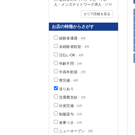
人・メンズナイトワーク求人
- 17件
エリア詳細を見る
お店の特徴からさがす
経験者優遇
- 4件
未経験者歓迎
- 4件
日払いOK
- 4件
年齢不問
- 3件
中高年歓迎
- 2件
神奈川県
寮完備
- 4件
送りあり
交通費支給
- 2件
社保完備
- 0件
制服貸与
- 3件
食事つき
- 0件
埼玉県
ニューオープン
- 3件