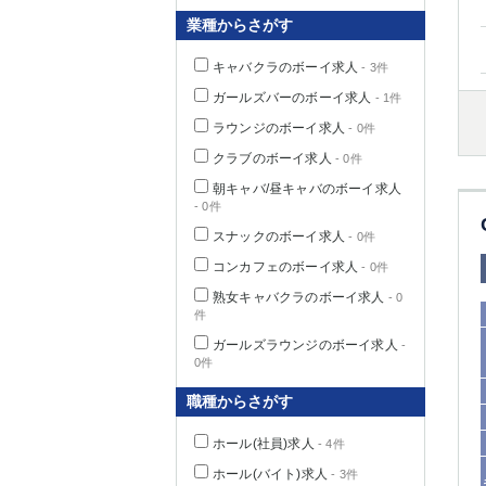
業種からさがす
キャバクラのボーイ求人
- 3件
千葉県
ガールズバーのボーイ求人
- 1件
ラウンジのボーイ求人
- 0件
クラブのボーイ求人
- 0件
朝キャバ/昼キャバのボーイ求人
- 0件
栃木県
スナックのボーイ求人
- 0件
コンカフェのボーイ求人
- 0件
茨城県
熟女キャバクラのボーイ求人
- 0
件
群馬県
ガールズラウンジのボーイ求人
-
0件
職種からさがす
ホール(社員)求人
- 4件
ホール(バイト)求人
- 3件