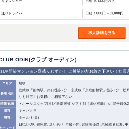
キャッシャー
日給 10,000円以上
加松原＞
春日部
川口
蕨
送りドライバー
日給 7,000円〜13,000円
船橋
津田沼
成田
千葉
佐倉
柏（西口）
木更津
柏（東口）
求人詳細を見る
茂原
松戸
八千代台
本八幡
浦安
宇都宮
小山
東武宇都宮（宇
CLUB ODIN(クラブ オーディン)
都宮西口）
1DK新築マンション寮残りわずか！ ご希望の方お急ぎ下さい！社員月
土浦
ひたち野うしく
船橋
エリア
高崎
館林
総武線「船橋駅」南口徒歩2分 京成線「京成船橋駅」徒歩1分 松
最寄り駅
りも対応！お気軽にご相談下さい
・ホールスタッフ[社]／幹部候補 シフト制（連休可能） or 完全週休
時間/休日
0
キャバクラ
業種
選択した内容で設定
該当求人
件
ホール(社員)
職種
日払いOK, 寮完備, 送りあり, 年齢不問, 経験者優遇, 未経験者歓迎, 
キーワード