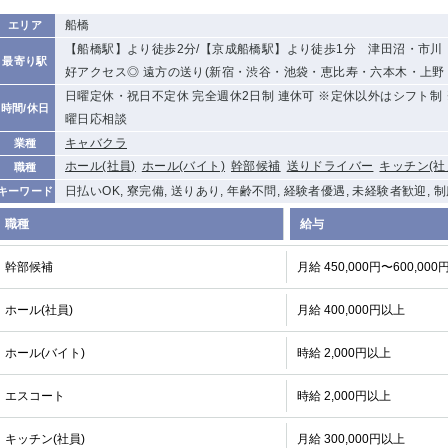
船橋
エリア
【船橋駅】より徒歩2分/【京成船橋駅】より徒歩1分 津田沼・市
最寄り駅
好アクセス◎ 遠方の送り(新宿・渋谷・池袋・恵比寿・六本木・上野
日曜定休・祝日不定休 完全週休2日制 連休可 ※定休以外はシフト制 
時間/休日
曜日応相談
キャバクラ
業種
ホール(社員)
ホール(バイト)
幹部候補
送りドライバー
キッチン(社
職種
日払いOK, 寮完備, 送りあり, 年齢不問, 経験者優遇, 未経験者歓迎, 
キーワード
職種
給与
幹部候補
月給 450,000円〜600,000
ホール(社員)
月給 400,000円以上
ホール(バイト)
時給 2,000円以上
エスコート
時給 2,000円以上
キッチン(社員)
月給 300,000円以上