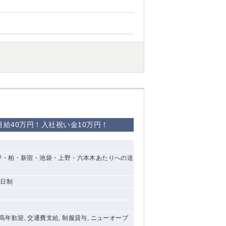
西船橋
下総中山
東金
給40万円！入社祝い金10万円！
戸・柏・新宿・池袋・上野・六本木あたりへの送
2日制
中高年歓迎, 交通費支給, 制服貸与, ニューオープ