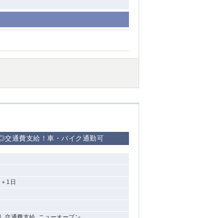
り◎交通費支給！車・バイク通勤可
＋1日
迎, 交通費支給, ニューオープン