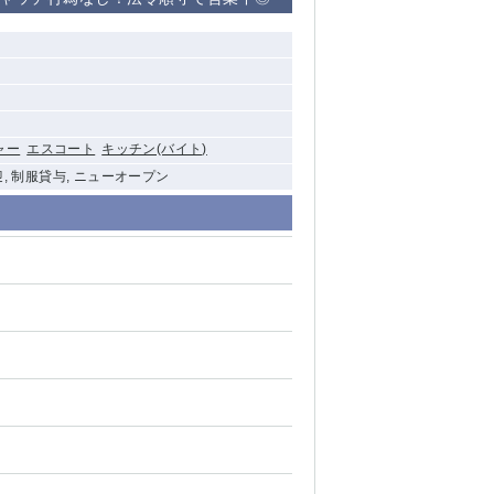
清瀬（南口）
大泉学園
水道橋
ャー
エスコート
キッチン(バイト)
祖師ヶ谷大蔵
迎, 制服貸与, ニューオープン
西麻布
本厚木
橋本
元住吉
相模原
草加
草
北浦和（西口）