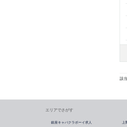
該
エリアでさがす
銀座キャバクラボーイ求人
上