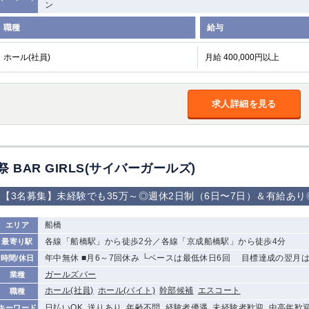
ン
職種
給与
ホール(社員)
月給 400,000円以上
求人詳細を見る
祭 BAR GIRLS(サイバーガールズ)
【3名募集】未経験でも35万～◎週休2日制（6日〜7日）＆有給あ
船橋
エリア
各線「船橋駅」から徒歩2分／各線「京成船橋駅」から徒歩4分
最寄り駅
年中無休 ■月6～7回休み └ベースは最低休日6回 目標達成の翌月は
時間/休日
ガールズバー
業種
ホール(社員)
ホール(バイト)
幹部候補
エスコート
職種
日払いOK, 送りあり, 年齢不問, 経験者優遇, 未経験者歓迎, 中高年歓
キーワード