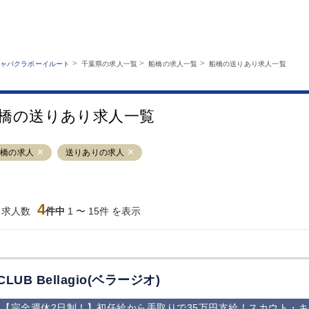
MENU
エリアから探す
関西版
業種から探す
銀座
上野
六本木
池袋
>
>
>
ャバクラボーイルート
千葉県の求人一覧
船橋の求人一覧
船橋の送りあり求人一覧
職種から探す
特徴から探す
歌舞伎町
吉祥寺
練馬
渋谷
運営者情報
キャバクラボーイルートとは？
錦糸町
秋葉原
八王子
恵比寿
サイトマップ
橋の送りあり求人一覧
立川
千葉中央
門前仲町
町田
横須賀中央
調布
蒲田
北千住
船橋の求人
送りありの求人
大山
赤坂
高円寺
赤羽
蒲田東口
多摩センター
立川（南口）
新宿
西葛西
中野
葛西
府中
4
当求人数
件中
1 〜 15件 を表示
ひばりヶ丘（北
学芸大学
吉祥寺（南口／
小作・羽村・
口）
公園口）
生エリア
吉祥寺（北口／
四谷
錦糸町南口
下北沢・経堂
東口）
成増駅徒歩3分
①JR埼京線
三軒茶屋（南
①歌舞伎町 
の好立地！
「赤羽駅」から
口）
新宿 ③新宿
CLUB Bellagio(ベラージオ)
徒歩2分 ②東
丁目 ④西武
京メトロ南北線
宿
【完全週休2日制！】初任給から手取りで35万円支給！スカウト・
「赤羽岩淵駅」