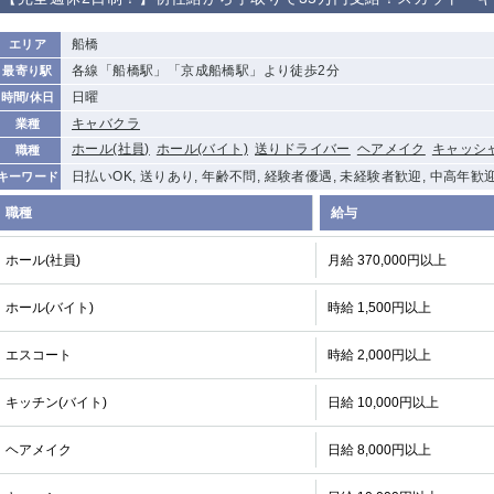
から徒歩10分
①歌舞伎町 ②
①銀座 ②新橋
錦糸町(南口)
蒲田(西口)
船橋
エリア
新宿
各線「船橋駅」「京成船橋駅」より徒歩2分
最寄り駅
①東武練馬 ②
池袋東口
金町
大井町
日曜
時間/休日
成増・板橋 ③
大山 ②池袋
キャバクラ
業種
下赤塚
竹ノ塚
三鷹
亀戸
ホール(社員)
ホール(バイト)
送りドライバー
ヘアメイク
キャッシ
職種
荻窪
浅草
新小岩
幡ヶ谷
日払いOK, 送りあり, 年齢不問, 経験者優遇, 未経験者歓迎, 中高年歓
キーワード
小岩
湯島
久米川
市川
職種
給与
五井
ホール(社員)
月給 370,000円以上
関内
横浜
川崎
溝の口
ホール(バイト)
時給 1,500円以上
新横浜
藤沢
平塚
武蔵小杉
小田原
横浜・桜木町
関内・馬車道・
武蔵新城
日ノ出町
エスコート
時給 2,000円以上
茅ヶ崎
戸塚
たまプラーザ
大船
キッチン(バイト)
日給 10,000円以上
厚木
横須賀
桜木町
ヘアメイク
日給 8,000円以上
大宮
南越谷
志木
川越
南浦和
所沢
熊谷
獨協大学前＜