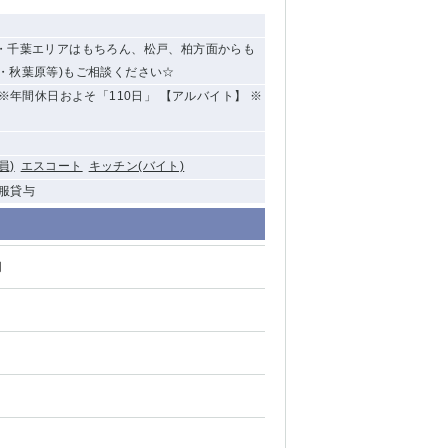
川・千葉エリアはもちろん、松戸、柏方面からも
・秋葉原等)もご相談ください☆
※年間休日およそ「110日」 【アルバイト】 ※
員)
エスコート
キッチン(バイト)
制服貸与
円