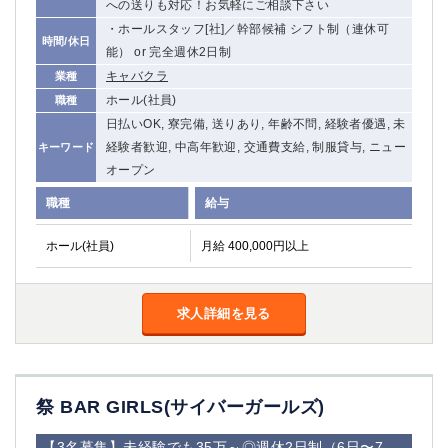
への送りも対応！お気軽にご相談下さい
関内・馬車道・日ノ出町
武蔵新城
・ホールスタッフ[社]／幹部候補 シフト制（連休可
時間/休日
元住吉
茅ヶ崎
能） or 完全週休2日制
戸塚
たまプラーザ
キャバクラ
業種
大船
相模原
ホール(社員)
職種
厚木
横須賀
日払いOK, 寮完備, 送りあり, 年齢不問, 経験者優遇, 未
桜木町
経験者歓迎, 中高年歓迎, 交通費支給, 制服貸与, ニュー
キーワード
オープン
埼玉県
職種
給与
大宮
南越谷
ホール(社員)
月給 400,000円以上
志木
川越
草加
南浦和
所沢
熊谷
求人詳細を見る
獨協大学前＜草加松原＞
北浦和（西口）
春日部
川口
蕨
祭 BAR GIRLS(サイバーガールズ)
千葉県
【3名募集】未経験でも35万～◎週休2日制（6日〜7