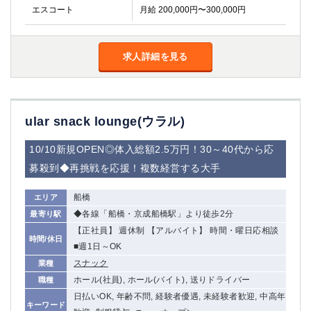
エスコート
月給 200,000円〜300,000円
高崎
館林
求人詳細を見る
0
選択した内容で設定
該当求人
件
ular snack lounge(ウラル)
10/10新規OPEN◎体入総額2.5万円！30～40代から応
募殺到◆再挑戦を応援！複数経営する大手
船橋
エリア
◆各線「船橋・京成船橋駅」より徒歩2分
最寄り駅
【正社員】 週休制 【アルバイト】 時間・曜日応相談
時間/休日
■週1日～OK
スナック
業種
ホール(社員), ホール(バイト), 送りドライバー
職種
日払いOK, 年齢不問, 経験者優遇, 未経験者歓迎, 中高年
キーワード