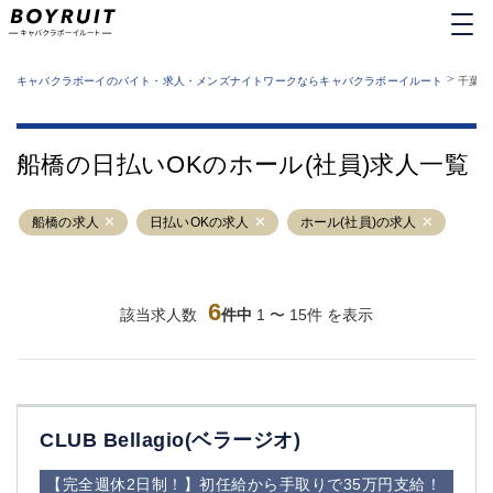
MENU
エリアから探す
関西版
>
業種から探す
キャバクラボーイのバイト・求人・メンズナイトワークならキャバクラボーイルート
千葉県
職種から探す
東京都
特徴から探す
運営者情報
銀座
上野
キャバクラボーイルートとは？
船橋の日払いOKのホール(社員)求人一覧
サイトマップ
六本木
池袋
新橋
歌舞伎町
船橋の求人
日払いOKの求人
ホール(社員)の求人
吉祥寺
練馬
渋谷
大和
錦糸町
秋葉原
八王子
6
恵比寿
該当求人数
件中
1 〜 15件 を表示
神田
立川
千葉中央
門前仲町
町田
五反田
横須賀中央
調布
CLUB Bellagio(ベラージオ)
蒲田
北千住
①六本木 ②西麻布
大山
【完全週休2日制！】初任給から手取りで35万円支給！