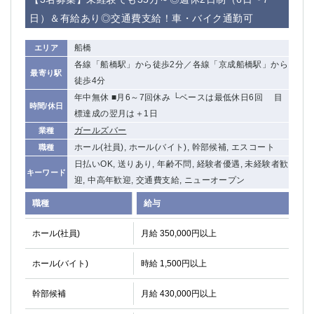
船橋
津田沼
日）＆有給あり◎交通費支給！車・バイク通勤可
成田
千葉
西船橋
佐倉
船橋
エリア
柏（西口）
木更津
各線「船橋駅」から徒歩2分／各線「京成船橋駅」から
最寄り駅
柏（東口）
下総中山
徒歩4分
茂原
松戸
年中無休 ■月6～7回休み └ベースは最低休日6回 目
時間/休日
標達成の翌月は＋1日
八千代台
本八幡
ガールズバー
業種
東金
浦安
ホール(社員), ホール(バイト), 幹部候補, エスコート
職種
日払いOK, 送りあり, 年齢不問, 経験者優遇, 未経験者歓
栃木県
キーワード
迎, 中高年歓迎, 交通費支給, ニューオープン
宇都宮
小山
職種
給与
東武宇都宮（宇都宮西口）
ホール(社員)
月給 350,000円以上
茨城県
ホール(バイト)
時給 1,500円以上
土浦
ひたち野うしく
幹部候補
月給 430,000円以上
群馬県