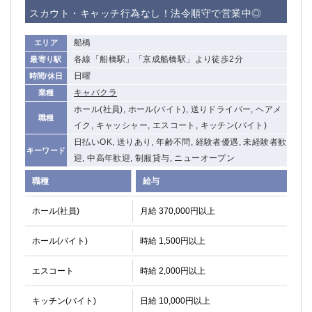
赤坂
高円寺
スカウト・キャッチ行為なし！法令順守で営業中◎
赤羽
品川
蒲田東口
多摩センター
船橋
エリア
立川（南口）
新宿
各線「船橋駅」「京成船橋駅」より徒歩2分
最寄り駅
浜松町
西葛西
日曜
時間/休日
中野
葛西
キャバクラ
業種
府中
中目黒
ホール(社員), ホール(バイト), 送りドライバー, ヘアメ
職種
ひばりヶ丘（北口）
イク, キャッシャー, エスコート, キッチン(バイト)
学芸大学
日払いOK, 送りあり, 年齢不問, 経験者優遇, 未経験者歓
吉祥寺（南口／公園口）
小作・羽村・福生エリア
キーワード
迎, 中高年歓迎, 制服貸与, ニューオープン
自由が丘
吉祥寺（北口／東口）
四谷
錦糸町南口
職種
給与
下北沢・経堂
金町（北口）
ホール(社員)
月給 370,000円以上
成増駅徒歩3分の好立地！
①JR埼京線「赤羽駅」から徒歩2分 ②
三軒茶屋（南口）
①歌舞伎町 ②新宿 ③新宿三丁目 ④
ホール(バイト)
時給 1,500円以上
①歌舞伎町 ②新宿 ③西部新宿 ③東新宿
①歌舞伎町 ②新宿
①銀座 ②新橋
錦糸町(南口)
エスコート
時給 2,000円以上
蒲田(西口)
清瀬（南口）
①東武練馬 ②成増・板橋 ③大山 ②池袋
池袋東口
キッチン(バイト)
日給 10,000円以上