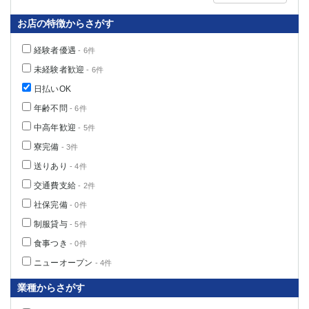
お店の特徴からさがす
経験者優遇
- 6件
未経験者歓迎
- 6件
日払いOK
年齢不問
- 6件
中高年歓迎
- 5件
寮完備
- 3件
送りあり
- 4件
交通費支給
- 2件
社保完備
- 0件
制服貸与
- 5件
食事つき
- 0件
ニューオープン
- 4件
業種からさがす