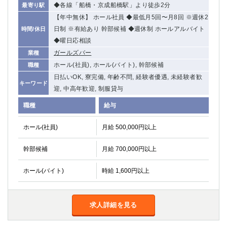
◆各線「船橋・京成船橋駅」より徒歩2分
最寄り駅
【年中無休】 ホール社員 ◆最低月5回〜月8回 ※週休2
日制 ※有給あり 幹部候補 ◆週休制 ホールアルバイト
時間/休日
◆曜日応相談
ガールズバー
業種
ホール(社員), ホール(バイト), 幹部候補
職種
日払いOK, 寮完備, 年齢不問, 経験者優遇, 未経験者歓
キーワード
迎, 中高年歓迎, 制服貸与
職種
給与
ホール(社員)
月給 500,000円以上
幹部候補
月給 700,000円以上
ホール(バイト)
時給 1,600円以上
求人詳細を見る