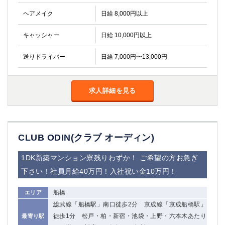
金町
大井町
ヘアメイク
日給 8,000円以上
大泉学園
下赤塚
竹ノ塚
三鷹
キャッシャー
日給 10,000円以上
亀戸
水道橋
荻窪
浅草
送りドライバー
日給 7,000円〜13,000円
新小岩
幡ヶ谷
祖師ヶ谷大蔵
小岩
求人詳細を見る
湯島
久米川
市川
西麻布
五井
CLUB ODIN(クラブ オーディン)
神奈川県
1DK新築マンション寮残りわずか！ ご希望の方お急ぎ
関内
横浜
下さい！社員月給40万円！入社祝い金10万円！
川崎
溝の口
本厚木
新横浜
船橋
エリア
藤沢
平塚
総武線「船橋駅」南口徒歩2分 京成線「京成船橋駅」
武蔵小杉
橋本
徒歩1分 松戸・柏・新宿・池袋・上野・六本木あたり
最寄り駅
小田原
横浜・桜木町