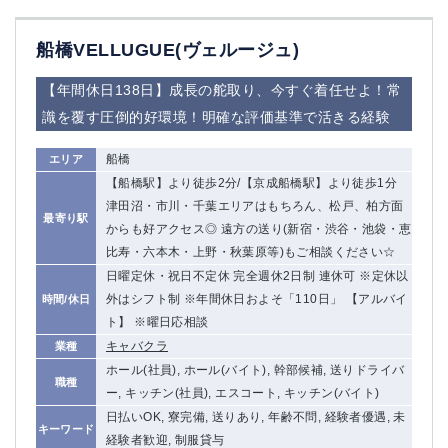
船橋VELLUGUE(ヴェルージュ)
【年間休日138日】成長の舵取り、今すぐ着任せよ！常
識を覆す圧倒的好環境！明確な評価基準で活きる経験
船橋
エリア
【船橋駅】より徒歩2分/【京成船橋駅】より徒歩1分
津田沼・市川・千葉エリアはもちろん、松戸、柏方面
最寄り駅
からも好アクセス◎ 遠方の送り(新宿・渋谷・池袋・恵
比寿・六本木・上野・秋葉原等)もご相談ください☆
日曜定休・祝日不定休 完全週休2日制 連休可 ※定休以
外はシフト制 ※年間休日およそ「110日」 【アルバイ
時間/休日
ト】 ※曜日応相談
キャバクラ
業種
ホール(社員), ホール(バイト), 幹部候補, 送りドライバ
職種
ー, キッチン(社員), エスコート, キッチン(バイト)
日払いOK, 寮完備, 送りあり, 年齢不問, 経験者優遇, 未
キーワード
経験者歓迎, 制服貸与