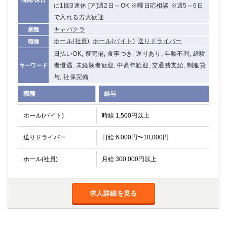
に1回3連休 [ア]週2日～OK ※曜日応相談 ※週5～6日
船橋
津田沼
で入れる方大歓迎
成田
千葉
キャバクラ
業種
西船橋
佐倉
ホール(社員)
ホール(バイト)
送りドライバー
職種
柏（西口）
木更津
日払いOK, 寮完備, 食事つき, 送りあり, 年齢不問, 経験
柏（東口）
下総中山
者優遇, 未経験者歓迎, 中高年歓迎, 交通費支給, 制服貸
キーワード
茂原
松戸
与, 社保完備
八千代台
本八幡
職種
給与
東金
浦安
ホール(バイト)
時給 1,500円以上
栃木県
送りドライバー
日給 6,000円〜10,000円
宇都宮
小山
東武宇都宮（宇都宮西口）
ホール(社員)
月給 300,000円以上
茨城県
土浦
求人詳細を見る
ひたち野うしく
群馬県