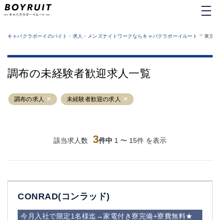
MENU
エリアから探す
関西版
>
業種から探す
キャバクラボーイのバイト・求人・メンズナイトワークならキャバクラボーイルート
東京都
職種から探す
東京都
特徴から探す
運営者情報
銀座
上野
キャバクラボーイルートとは？
調布の未経験者歓迎求人一覧
サイトマップ
六本木
池袋
新橋
歌舞伎町
調布の求人
未経験者歓迎の求人
吉祥寺
練馬
渋谷
大和
錦糸町
秋葉原
八王子
3
恵比寿
該当求人数
件中
1 〜 15件 を表示
神田
立川
千葉中央
門前仲町
町田
五反田
横須賀中央
調布
CONRAD(コンラッド)
蒲田
北千住
①六本木 ②西麻布
大山
今月入社で限定1名様迄→家電付き寮完備+寮費無料★