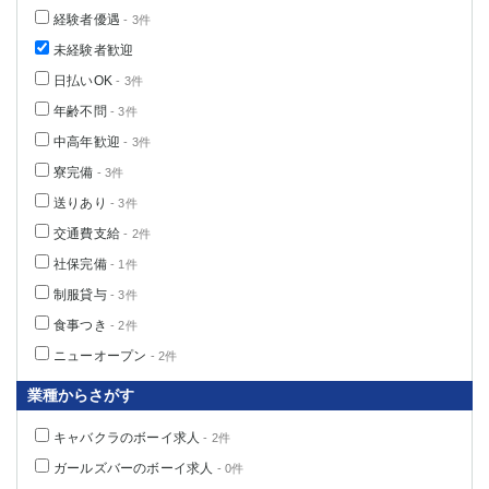
経験者優遇
- 3件
未経験者歓迎
日払いOK
- 3件
年齢不問
- 3件
中高年歓迎
- 3件
寮完備
- 3件
送りあり
- 3件
交通費支給
- 2件
社保完備
- 1件
制服貸与
- 3件
食事つき
- 2件
ニューオープン
- 2件
業種からさがす
キャバクラのボーイ求人
- 2件
ガールズバーのボーイ求人
- 0件