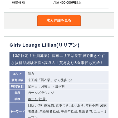
金町
大井町
幹部候補
月給 400,000円以上
大泉学園
下赤塚
竹ノ塚
三鷹
求人詳細を見る
亀戸
水道橋
荻窪
浅草
新小岩
幡ヶ谷
祖師ヶ谷大蔵
小岩
Girls Lounge Lillian(リリアン)
湯島
久米川
市川
西麻布
【3名限定！社員募集】調布エリアは良客層で働きやす
五井
さ抜群◎経験不問×高収入！賞与あり&食事代も支給！
神奈川県
調布
エリア
京王線「調布駅」から徒歩1分
最寄り駅
関内
横浜
定休日：月曜日 ・週休制
時間/休日
川崎
溝の口
ガールズラウンジ
業種
本厚木
新横浜
ホール(社員)
職種
藤沢
平塚
日払いOK, 寮完備, 食事つき, 送りあり, 年齢不問, 経験
武蔵小杉
橋本
者優遇, 未経験者歓迎, 中高年歓迎, 制服貸与, ニューオ
キーワード
小田原
横浜・桜木町
ープン