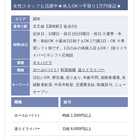
赤坂
高円寺
女性スタッフも活躍中★体入OK⇒手取り1万円保証★
赤羽
品川
蒲田東口
多摩センター
調布
エリア
立川（南口）
新宿
京王線【調布駅】徒歩2分
最寄り駅
浜松町
西葛西
定休日：日曜日・祝日 [社]日曜日・祝日 ※夏季・冬
中野
葛西
季・有給OK ※週休2日制でもOK [ア]週1日～OK ※希
時間/休日
府中
望シフト制です。1日のみの体験入店もOK！ [送りドラ
中目黒
イバー] ※シフト応相談
ひばりヶ丘（北口）
学芸大学
キャバクラ
業種
吉祥寺（南口／公園口）
小作・羽村・福生エリア
ホール(バイト)
幹部候補
送りドライバー
職種
自由が丘
吉祥寺（北口／東口）
日払いOK, 寮完備, 送りあり, 年齢不問, 経験者優遇, 未
四谷
錦糸町南口
経験者歓迎, 中高年歓迎, 交通費支給, 制服貸与, ニュー
キーワード
下北沢・経堂
金町（北口）
オープン
成増駅徒歩3分の好立地！
①JR埼京線「赤羽駅」から徒歩2分 ②
職種
給与
三軒茶屋（南口）
①歌舞伎町 ②新宿 ③新宿三丁目 ④
①歌舞伎町 ②新宿 ③西部新宿 ③東新宿
①歌舞伎町 ②新宿
ホール(バイト)
時給 1,500円以上
①銀座 ②新橋
錦糸町(南口)
蒲田(西口)
清瀬（南口）
送りドライバー
日給 6,000円以上
①東武練馬 ②成増・板橋 ③大山 ②池袋
池袋東口