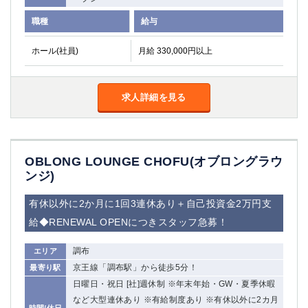
関内・馬車道・日ノ出町
武蔵新城
職種
給与
元住吉
茅ヶ崎
戸塚
たまプラーザ
ホール(社員)
月給 330,000円以上
大船
相模原
厚木
横須賀
求人詳細を見る
桜木町
埼玉県
大宮
南越谷
OBLONG LOUNGE CHOFU(オブロングラウ
志木
川越
ンジ)
草加
南浦和
有休以外に2か月に1回3連休あり＋自己投資金2万円支
所沢
熊谷
給◆RENEWAL OPENにつきスタッフ急募！
獨協大学前＜草加松原＞
北浦和（西口）
春日部
川口
調布
エリア
蕨
京王線「調布駅」から徒歩5分！
最寄り駅
日曜日・祝日 [社]週休制 ※年末年始・GW・夏季休暇
千葉県
など大型連休あり ※有給制度あり ※有休以外に2カ月
時間/休日