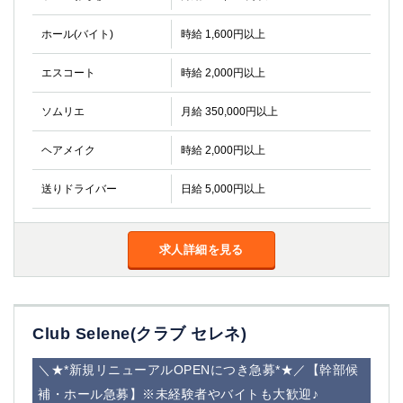
金町
大井町
大泉学園
下赤塚
ホール(バイト)
時給 1,600円以上
竹ノ塚
三鷹
エスコート
時給 2,000円以上
亀戸
水道橋
荻窪
浅草
ソムリエ
月給 350,000円以上
新小岩
幡ヶ谷
祖師ヶ谷大蔵
小岩
ヘアメイク
時給 2,000円以上
湯島
久米川
市川
西麻布
送りドライバー
日給 5,000円以上
五井
求人詳細を見る
神奈川県
関内
横浜
川崎
溝の口
本厚木
新横浜
Club Selene(クラブ セレネ)
藤沢
平塚
＼★*新規リニューアルOPENにつき急募*★／【幹部候
武蔵小杉
橋本
補・ホール急募】※未経験者やバイトも大歓迎♪
小田原
横浜・桜木町