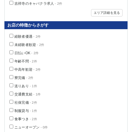
吉祥寺のキャバクラ求人
- 2件
高崎
館林
エリア詳細を見る
お店の特徴からさがす
0
選択した内容で設定
該当求人
件
経験者優遇
- 2件
未経験者歓迎
- 2件
日払いOK
- 2件
年齢不問
- 2件
中高年歓迎
- 2件
寮完備
- 2件
送りあり
- 1件
交通費支給
- 1件
社保完備
- 2件
制服貸与
- 1件
食事つき
- 2件
ニューオープン
- 0件