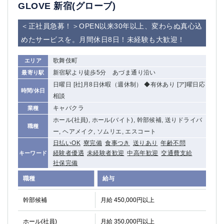
赤坂
高円寺
GLOVE 新宿(グローブ)
赤羽
品川
＜正社員急募！＞OPEN以来30年以上、変わらぬ真心込
蒲田東口
多摩センター
めたサービスを。月間休日8日！未経験も大歓迎！
立川（南口）
新宿
浜松町
西葛西
歌舞伎町
エリア
中野
葛西
新宿駅より徒歩5分 あづま通り沿い
最寄り駅
府中
中目黒
日曜日 [社]月8日休暇（週休制） ◆有休あり [ア]曜日応
ひばりヶ丘（北口）
学芸大学
時間/休日
相談
吉祥寺（南口／公園口）
小作・羽村・福生エリア
キャバクラ
業種
自由が丘
吉祥寺（北口／東口）
ホール(社員), ホール(バイト), 幹部候補, 送りドライバ
職種
四谷
錦糸町南口
ー, ヘアメイク, ソムリエ, エスコート
下北沢・経堂
金町（北口）
日払いOK
寮完備
食事つき
送りあり
年齢不問
成増駅徒歩3分の好立地！
①JR埼京線「赤羽駅」から徒歩2分 ②
経験者優遇
未経験者歓迎
中高年歓迎
交通費支給
キーワード
社保完備
三軒茶屋（南口）
①歌舞伎町 ②新宿 ③新宿三丁目 ④
①歌舞伎町 ②新宿 ③西部新宿 ③東新宿
①歌舞伎町 ②新宿
職種
給与
①銀座 ②新橋
錦糸町(南口)
幹部候補
月給 450,000円以上
蒲田(西口)
清瀬（南口）
①東武練馬 ②成増・板橋 ③大山 ②池袋
池袋東口
ホール(社員)
月給 350,000円以上