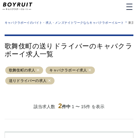
MENU
エリアから探す
関西版
>
業種から探す
キャバクラボーイのバイト・求人・メンズナイトワークならキャバクラボーイルート
東京都
職種から探す
東京都
特徴から探す
運営者情報
銀座
上野
キャバクラボーイルートとは？
歌舞伎町の送りドライバーのキャバクラ
サイトマップ
六本木
池袋
ボーイ求人一覧
新橋
歌舞伎町
吉祥寺
練馬
歌舞伎町の求人
渋谷
キャバクラボーイ求人
大和
錦糸町
秋葉原
送りドライバーの求人
八王子
恵比寿
神田
立川
千葉中央
門前仲町
2
該当求人数
件中
1 〜 15件 を表示
町田
五反田
横須賀中央
調布
蒲田
北千住
①六本木 ②西麻布
大山