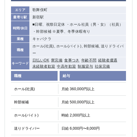
関内・馬車道・日ノ出町
武蔵新城
歌舞伎町
エリア
元住吉
茅ヶ崎
新宿駅
最寄り駅
戸塚
たまプラーザ
■日曜、祝祭日定休 ・ホール社員（男・女）（社員）
時間/休日
大船
相模原
・幹部候補 ※夏季、冬季休暇有り
厚木
横須賀
キャバクラ
業種
桜木町
ホール(社員), ホール(バイト), 幹部候補, 送りドライバ
職種
ー
埼玉県
日払いOK
寮完備
食事つき
年齢不問
経験者優遇
キーワード
未経験者歓迎
中高年歓迎
制服貸与
社保完備
大宮
南越谷
職種
給与
志木
川越
草加
南浦和
ホール(社員)
月給 360,000円以上
所沢
熊谷
獨協大学前＜草加松原＞
北浦和（西口）
幹部候補
月給 500,000円以上
春日部
川口
ホール(バイト)
蕨
時給 2,000円以上
送りドライバー
日給 6,000円〜8,000円
千葉県