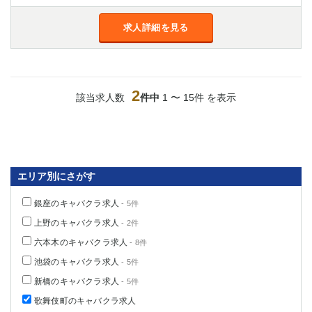
船橋
津田沼
成田
千葉
求人詳細を見る
西船橋
佐倉
柏（西口）
木更津
柏（東口）
下総中山
2
茂原
松戸
該当求人数
件中
1 〜 15件 を表示
八千代台
本八幡
東金
浦安
栃木県
エリア別にさがす
宇都宮
小山
銀座のキャバクラ求人
- 5件
東武宇都宮（宇都宮西口）
上野のキャバクラ求人
- 2件
茨城県
六本木のキャバクラ求人
- 8件
池袋のキャバクラ求人
- 5件
土浦
ひたち野うしく
新橋のキャバクラ求人
- 5件
群馬県
歌舞伎町のキャバクラ求人