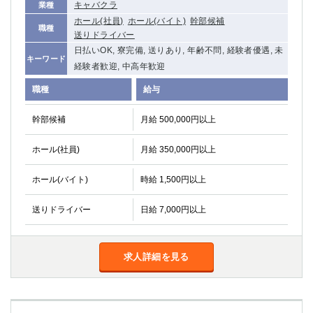
キャバクラ
業種
関内・馬車道・日ノ出町
武蔵新城
ホール(社員)
ホール(バイト)
幹部候補
職種
元住吉
茅ヶ崎
送りドライバー
戸塚
たまプラーザ
日払いOK, 寮完備, 送りあり, 年齢不問, 経験者優遇, 未
キーワード
大船
相模原
経験者歓迎, 中高年歓迎
厚木
横須賀
職種
給与
桜木町
幹部候補
月給 500,000円以上
埼玉県
ホール(社員)
月給 350,000円以上
大宮
南越谷
志木
川越
ホール(バイト)
時給 1,500円以上
草加
南浦和
送りドライバー
日給 7,000円以上
所沢
熊谷
獨協大学前＜草加松原＞
北浦和（西口）
春日部
川口
求人詳細を見る
蕨
千葉県