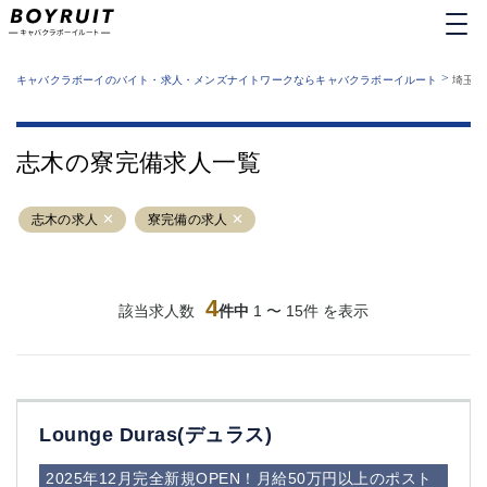
MENU
エリアから探す
関西版
>
業種から探す
キャバクラボーイのバイト・求人・メンズナイトワークならキャバクラボーイルート
埼玉県
職種から探す
東京都
特徴から探す
運営者情報
銀座
上野
キャバクラボーイルートとは？
志木の寮完備求人一覧
サイトマップ
六本木
池袋
新橋
歌舞伎町
志木の求人
寮完備の求人
吉祥寺
練馬
渋谷
大和
錦糸町
秋葉原
八王子
4
恵比寿
該当求人数
件中
1 〜 15件 を表示
神田
立川
千葉中央
門前仲町
町田
五反田
横須賀中央
調布
Lounge Duras(デュラス)
蒲田
北千住
①六本木 ②西麻布
大山
2025年12月完全新規OPEN！月給50万円以上のポスト