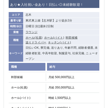
赤坂
高円寺
あり★入社祝い金あり！日払い◎未経験歓迎！
赤羽
品川
蒲田東口
多摩センター
志木
エリア
立川（南口）
新宿
東武東上線【志木駅】より徒歩2分
最寄り駅
浜松町
西葛西
日曜日 [社]週休2日制
時間/休日
中野
葛西
ラウンジ
業種
府中
中目黒
ホール(社員)
ホール(バイト)
幹部候補
職種
送りドライバー
キッチン(バイト)
ひばりヶ丘（北口）
学芸大学
日払いOK, 寮完備, 送りあり, 年齢不問, 経験者優遇, 未
吉祥寺（南口／公園口）
小作・羽村・福生エリア
経験者歓迎, 中高年歓迎, 制服貸与, 社保完備, ニューオ
キーワード
自由が丘
吉祥寺（北口／東口）
ープン
四谷
錦糸町南口
職種
給与
下北沢・経堂
金町（北口）
成増駅徒歩3分の好立地！
①JR埼京線「赤羽駅」から徒歩2分 ②
幹部候補
月給 500,000円以上
三軒茶屋（南口）
①歌舞伎町 ②新宿 ③新宿三丁目 ④
①歌舞伎町 ②新宿 ③西部新宿 ③東新宿
①歌舞伎町 ②新宿
ホール(社員)
月給 350,000円以上
①銀座 ②新橋
錦糸町(南口)
蒲田(西口)
清瀬（南口）
ホール(バイト)
時給 1,500円以上
①東武練馬 ②成増・板橋 ③大山 ②池袋
池袋東口