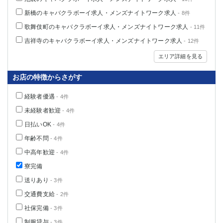
新橋のキャバクラボーイ求人・メンズナイトワーク求人
- 8件
歌舞伎町のキャバクラボーイ求人・メンズナイトワーク求人
- 11件
吉祥寺のキャバクラボーイ求人・メンズナイトワーク求人
- 12件
エリア詳細を見る
お店の特徴からさがす
経験者優遇
- 4件
未経験者歓迎
- 4件
日払いOK
- 4件
年齢不問
- 4件
中高年歓迎
- 4件
寮完備
送りあり
- 3件
交通費支給
- 2件
社保完備
- 3件
制服貸与
- 3件