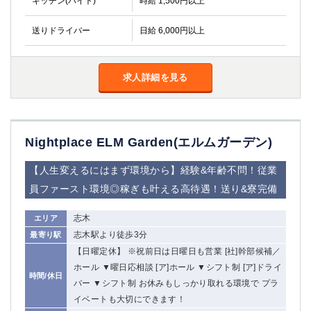
キッチン(バイト)
時給 1,500円以上
金町
大井町
大泉学園
下赤塚
送りドライバー
日給 6,000円以上
竹ノ塚
三鷹
亀戸
水道橋
荻窪
浅草
求人詳細を見る
新小岩
幡ヶ谷
祖師ヶ谷大蔵
小岩
湯島
久米川
Nightplace ELM Garden(エルムガーデン)
市川
西麻布
五井
【人生変えるにはまず環境から】経験&年齢不問！従業
員ファースト環境◎稼ぎも叶える高待遇！送り&寮完備
神奈川県
志木
エリア
関内
横浜
志木駅より徒歩3分
最寄り駅
川崎
溝の口
【日曜定休】 ※祝前日は日曜日も営業 [社]幹部候補／
本厚木
新横浜
ホール ▼曜日応相談 [ア]ホール ▼シフト制 [ア]ドライ
藤沢
平塚
時間/休日
バー ▼シフト制 お休みもしっかり取れる環境で プラ
武蔵小杉
橋本
イベートも大切にできます！
小田原
横浜・桜木町