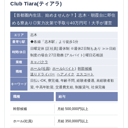
Club Tiara(ティアラ)
船橋
津田沼
成田
千葉
【首都圏内生活、始めませんか？】志木・朝霞台に即住
西船橋
佐倉
める寮あり◎実力次第で手取り40万円可！大手が運営
柏（西口）
木更津
柏（東口）
下総中山
志木
エリア
茂原
松戸
◆各線「志木駅」より徒歩1分
最寄り駅
八千代台
本八幡
日曜定休 [正社員] 週休制 ※週休2日制もあり ≫≫日給
時間/休日
東金
浦安
制度の場合:27日勤務 [アルバイト] 曜日応相談
キャバクラ
業種
栃木県
ホール(社員)
ホール(バイト)
幹部候補
職種
送りドライバー
ヘアメイク
エスコート
宇都宮
小山
日払いOK, 寮完備, 年齢不問, 経験者優遇, 未経験者歓
キーワード
東武宇都宮（宇都宮西口）
迎, 中高年歓迎, 交通費支給, 制服貸与, 社保完備
職種
給与
茨城県
幹部候補
土浦
月給 500,000円以上
ひたち野うしく
ホール(社員)
月給 350,000円以上
群馬県