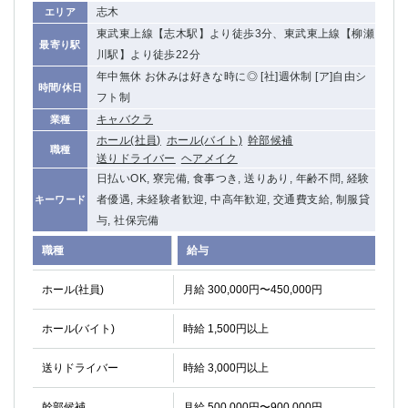
志木
エリア
東武東上線【志木駅】より徒歩3分、東武東上線【柳瀬
最寄り駅
川駅】より徒歩22分
年中無休 お休みは好きな時に◎ [社]週休制 [ア]自由シ
時間/休日
フト制
キャバクラ
業種
ホール(社員)
ホール(バイト)
幹部候補
職種
送りドライバー
ヘアメイク
日払いOK, 寮完備, 食事つき, 送りあり, 年齢不問, 経験
者優遇, 未経験者歓迎, 中高年歓迎, 交通費支給, 制服貸
キーワード
与, 社保完備
職種
給与
ホール(社員)
月給 300,000円〜450,000円
ホール(バイト)
時給 1,500円以上
送りドライバー
時給 3,000円以上
幹部候補
月給 500,000円〜900,000円