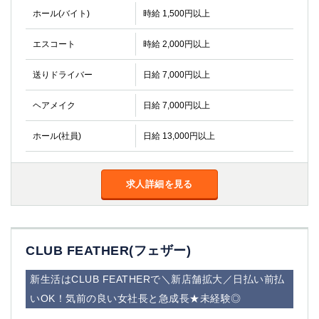
高崎
館林
ホール(バイト)
時給 1,500円以上
エスコート
時給 2,000円以上
0
選択した内容で設定
該当求人
件
送りドライバー
日給 7,000円以上
ヘアメイク
日給 7,000円以上
ホール(社員)
日給 13,000円以上
求人詳細を見る
CLUB FEATHER(フェザー)
新生活はCLUB FEATHERで＼新店舗拡大／日払い前払
いOK！気前の良い女社長と急成長★未経験◎