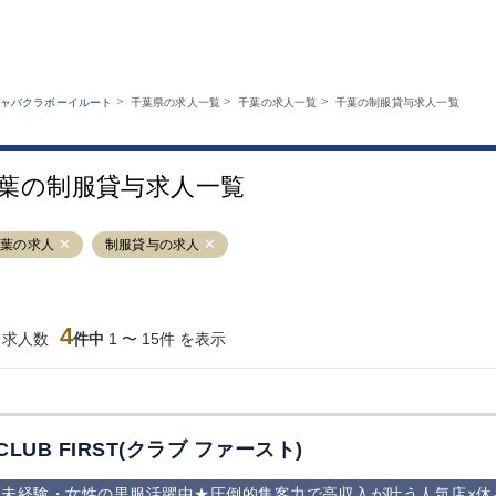
MENU
エリアから探す
関西版
業種から探す
銀座
上野
六本木
池袋
>
>
>
ャバクラボーイルート
千葉県の求人一覧
千葉の求人一覧
千葉の制服貸与求人一覧
職種から探す
特徴から探す
歌舞伎町
吉祥寺
練馬
渋谷
運営者情報
キャバクラボーイルートとは？
錦糸町
秋葉原
八王子
恵比寿
サイトマップ
葉の制服貸与求人一覧
立川
千葉中央
門前仲町
町田
横須賀中央
調布
蒲田
北千住
千葉の求人
制服貸与の求人
大山
赤坂
高円寺
赤羽
蒲田東口
多摩センター
立川（南口）
新宿
西葛西
中野
葛西
府中
4
当求人数
件中
1 〜 15件 を表示
ひばりヶ丘（北
学芸大学
吉祥寺（南口／
小作・羽村・
口）
公園口）
生エリア
吉祥寺（北口／
四谷
錦糸町南口
下北沢・経堂
東口）
成増駅徒歩3分
①JR埼京線
三軒茶屋（南
①歌舞伎町 
の好立地！
「赤羽駅」から
口）
新宿 ③新宿
CLUB FIRST(クラブ ファースト)
徒歩2分 ②東
丁目 ④西武
京メトロ南北線
宿
未経験・女性の黒服活躍中★圧倒的集客力で高収入が叶う人気店×休
「赤羽岩淵駅」