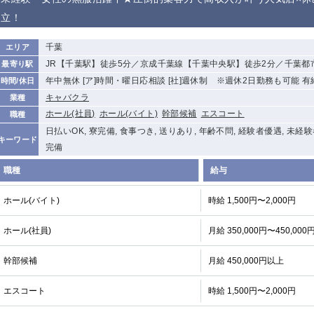
から徒歩10分
立！
①歌舞伎町 ②
①銀座 ②新橋
錦糸町(南口)
蒲田(西口)
新宿
千葉
エリア
①東武練馬 ②
池袋東口
金町
大井町
JR【千葉駅】徒歩5分／京成千葉線【千葉中央駅】徒歩2分／千葉都
最寄り駅
成増・板橋 ③
大山 ②池袋
年中無休 [ア]時間・曜日応相談 [社]週休制 ※週休2日勤務も可能 
時間/休日
下赤塚
竹ノ塚
三鷹
亀戸
キャバクラ
業種
荻窪
浅草
新小岩
幡ヶ谷
ホール(社員)
ホール(バイト)
幹部候補
エスコート
職種
小岩
湯島
久米川
市川
日払いOK, 寮完備, 食事つき, 送りあり, 年齢不問, 経験者優遇, 未経
キーワード
五井
完備
職種
給与
関内
横浜
川崎
溝の口
新横浜
藤沢
平塚
武蔵小杉
ホール(バイト)
時給 1,500円〜2,000円
小田原
横浜・桜木町
関内・馬車道・
武蔵新城
日ノ出町
ホール(社員)
月給 350,000円〜450,000
茅ヶ崎
戸塚
たまプラーザ
大船
厚木
横須賀
桜木町
幹部候補
月給 450,000円以上
エスコート
時給 1,500円〜2,000円
大宮
南越谷
志木
川越
南浦和
所沢
熊谷
獨協大学前＜