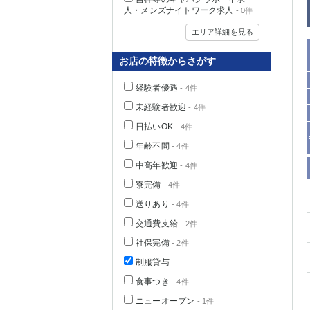
人・メンズナイトワーク求人
- 0件
エリア詳細を見る
お店の特徴からさがす
経験者優遇
- 4件
未経験者歓迎
- 4件
日払いOK
- 4件
年齢不問
- 4件
中高年歓迎
- 4件
神奈川県
寮完備
- 4件
送りあり
- 4件
交通費支給
- 2件
社保完備
- 2件
制服貸与
食事つき
- 4件
埼玉県
ニューオープン
- 1件