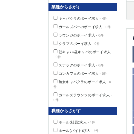
業種からさがす
キャバクラのボーイ求人
- 4件
千葉県
ガールズバーのボーイ求人
- 0件
ラウンジのボーイ求人
- 0件
クラブのボーイ求人
- 0件
朝キャバ/昼キャバのボーイ求人
- 0件
栃木県
スナックのボーイ求人
- 0件
コンカフェのボーイ求人
- 0件
茨城県
熟女キャバクラのボーイ求人
- 0
件
群馬県
ガールズラウンジのボーイ求人
-
0件
職種からさがす
ホール(社員)求人
- 4件
ホール(バイト)求人
- 4件