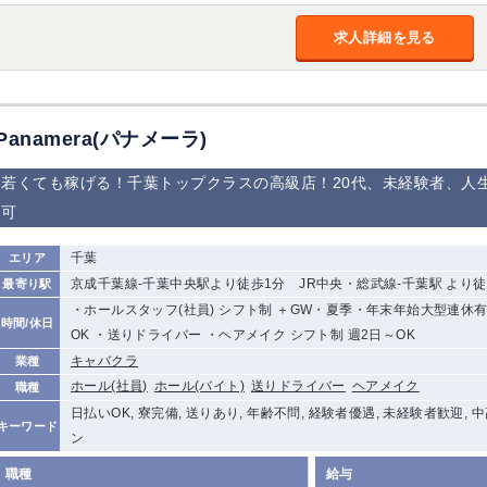
加松原＞
春日部
川口
蕨
求人詳細を見る
船橋
津田沼
成田
千葉
佐倉
柏（西口）
木更津
柏（東口）
Panamera(パナメーラ)
茂原
松戸
八千代台
本八幡
浦安
若くても稼げる！千葉トップクラスの高級店！20代、未経験者、人
可
宇都宮
小山
東武宇都宮（宇
都宮西口）
千葉
エリア
京成千葉線-千葉中央駅より徒歩1分 JR中央・総武線-千葉駅 より徒
最寄り駅
土浦
ひたち野うしく
・ホールスタッフ(社員) シフト制 ＋GW・夏季・年末年始大型連休有り
時間/休日
OK ・送りドライバー ・ヘアメイク シフト制 週2日～OK
高崎
館林
キャバクラ
業種
ホール(社員)
ホール(バイト)
送りドライバー
ヘアメイク
職種
0
日払いOK, 寮完備, 送りあり, 年齢不問, 経験者優遇, 未経験者歓迎, 
選択した内容で設定
該当求人
件
キーワード
ン
職種
給与