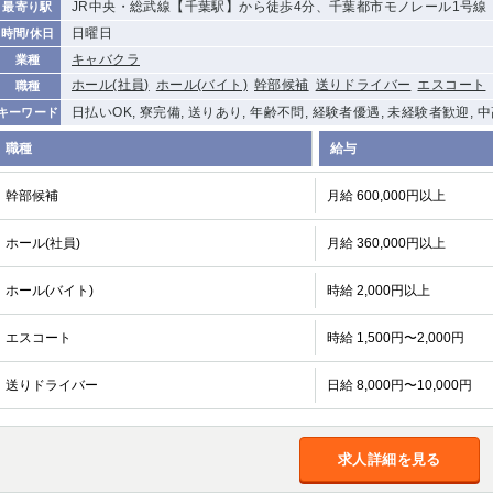
JR中央・総武線【千葉駅】から徒歩4分、千葉都市モノレール1号線
最寄り駅
日曜日
時間/休日
キャバクラ
業種
ホール(社員)
ホール(バイト)
幹部候補
送りドライバー
エスコート
職種
日払いOK, 寮完備, 送りあり, 年齢不問, 経験者優遇, 未経験者歓迎, 
キーワード
職種
給与
幹部候補
月給 600,000円以上
ホール(社員)
月給 360,000円以上
ホール(バイト)
時給 2,000円以上
エスコート
時給 1,500円〜2,000円
送りドライバー
日給 8,000円〜10,000円
求人詳細を見る