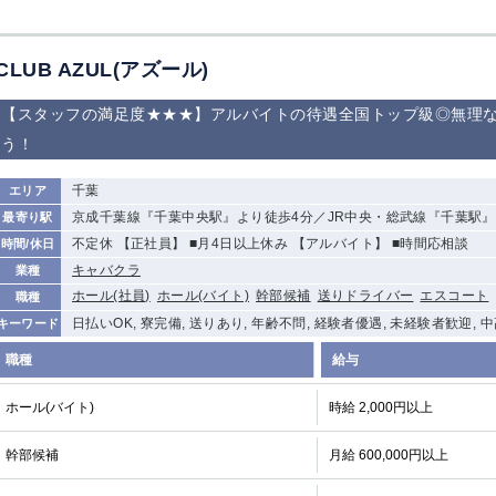
CLUB AZUL(アズール)
【スタッフの満足度★★★】アルバイトの待遇全国トップ級◎無理
う！
千葉
エリア
京成千葉線『千葉中央駅』より徒歩4分／JR中央・総武線『千葉駅』
最寄り駅
不定休 【正社員】 ■月4日以上休み 【アルバイト】 ■時間応相談
時間/休日
キャバクラ
業種
ホール(社員)
ホール(バイト)
幹部候補
送りドライバー
エスコート
職種
日払いOK, 寮完備, 送りあり, 年齢不問, 経験者優遇, 未経験者歓迎, 
キーワード
職種
給与
ホール(バイト)
時給 2,000円以上
幹部候補
月給 600,000円以上