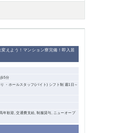
西船橋
下総中山
東金
生変えよう！マンション寮完備！即入居
歩5分
 ・ホールスタッフ(バイト) シフト制 週1日～
中高年歓迎, 交通費支給, 制服貸与, ニューオープ