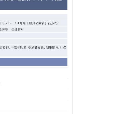
清瀬（南口）
大泉学園
市モノレール1号線【葭川公園駅】徒歩2分
有給休暇 ◎連休可
水道橋
祖師ヶ谷大蔵
西麻布
験者歓迎, 中高年歓迎, 交通費支給, 制服貸与, 社保
本厚木
橋本
元住吉
円
相模原
草加
草
北浦和（西口）