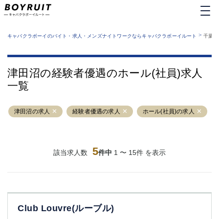
MENU
エリアから探す
関西版
>
業種から探す
キャバクラボーイのバイト・求人・メンズナイトワークならキャバクラボーイルート
千葉県
職種から探す
東京都
特徴から探す
運営者情報
銀座
上野
キャバクラボーイルートとは？
津田沼の経験者優遇のホール(社員)求人
サイトマップ
六本木
池袋
一覧
新橋
歌舞伎町
吉祥寺
練馬
津田沼の求人
渋谷
経験者優遇の求人
大和
ホール(社員)の求人
錦糸町
秋葉原
八王子
恵比寿
神田
立川
5
該当求人数
件中
1 〜 15件 を表示
千葉中央
門前仲町
町田
五反田
横須賀中央
調布
蒲田
北千住
Club Louvre(ルーブル)
①六本木 ②西麻布
大山