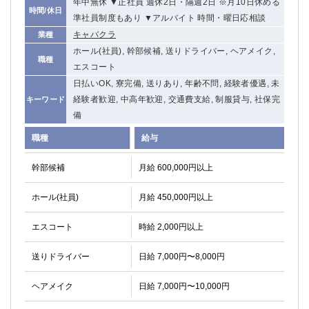
年中無休 ▼正社員 週休2日・隔週2日 ※月10日休める
時間/休日
準社員制度もあり ▼アルバイト 時間・曜日応相談
キャバクラ
業種
ホール(社員), 幹部候補, 送りドライバー, ヘアメイク,
職種
エスコート
日払いOK, 寮完備, 送りあり, 年齢不問, 経験者優遇, 未
経験者歓迎, 中高年歓迎, 交通費支給, 制服貸与, 社保完
キーワード
備
職種
給与
幹部候補
月給 600,000円以上
ホール(社員)
月給 450,000円以上
エスコート
時給 2,000円以上
送りドライバー
日給 7,000円〜8,000円
ヘアメイク
日給 7,000円〜10,000円