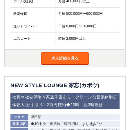
ホール(社員)
月給 400,000円以上
高崎
館林
幹部候補
月給 500,000円〜600,000円
0
送りドライバー
日給 8,000円〜10,000円
選択した内容で設定
該当求人
件
エスコート
時給 2,000円以上
求人詳細を見る
NEW STYLE LOUNGE 家忘(カボウ)
社員⇒社会保険＆家族手当あり！クリーンな営業体制◎
体験入社:手取り1.2万円確約◆20時～翌2時勤務
津田沼
エリア
◆JR中央・総武線「津田沼駅」より徒歩3分
最寄り駅