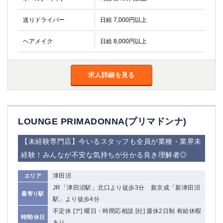
金町
大井町
大泉学園
下赤塚
送りドライバー
日給 7,000円以上
竹ノ塚
三鷹
亀戸
水道橋
ヘアメイク
日給 8,000円以上
荻窪
浅草
新小岩
幡ヶ谷
求人詳細を見る
祖師ヶ谷大蔵
小岩
湯島
久米川
市川
西麻布
五井
LOUNGE PRIMADONNA(プリマドンナ)
神奈川県
【未経験専門店】今いるスタッフも全員が業種・業界未
経験！みんなが不安な気持ちが分かる良き理解者◎
関内
横浜
川崎
溝の口
津田沼
エリア
本厚木
新横浜
JR「津田沼駅」北口より徒歩3分 新京成「新津田沼
最寄り駅
藤沢
平塚
駅」より徒歩4分
武蔵小杉
橋本
不定休 [ア] 曜日・時間応相談 [社] 週休2日制 有給休暇
時間/休日
小田原
横浜・桜木町
あり