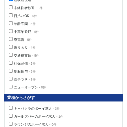
経験者優遇
未経験者歓迎
- 5件
日払いOK
- 5件
年齢不問
- 5件
中高年歓迎
- 5件
寮完備
- 5件
送りあり
- 4件
交通費支給
- 5件
社保完備
- 2件
制服貸与
- 3件
食事つき
- 1件
ニューオープン
- 0件
業種からさがす
キャバクラのボーイ求人
- 3件
ガールズバーのボーイ求人
- 1件
ラウンジのボーイ求人
- 0件