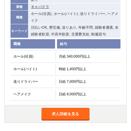
関内・馬車道・日ノ出町
武蔵新城
キャバクラ
業種
元住吉
茅ヶ崎
ホール(社員), ホール(バイト), 送りドライバー, ヘアメ
職種
戸塚
たまプラーザ
イク
大船
相模原
日払いOK, 寮完備, 送りあり, 年齢不問, 経験者優遇, 未
キーワード
経験者歓迎, 中高年歓迎, 交通費支給, 制服貸与
厚木
横須賀
桜木町
職種
給与
埼玉県
ホール(社員)
月給 340,000円以上
大宮
南越谷
ホール(バイト)
時給 1,400円以上
志木
川越
草加
南浦和
送りドライバー
日給 7,000円以上
所沢
熊谷
ヘアメイク
日給 8,000円以上
獨協大学前＜草加松原＞
北浦和（西口）
春日部
川口
蕨
求人詳細を見る
千葉県