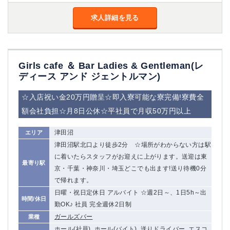
求人詳細を見る
Girls cafe ＆ Bar Ladies & Gentleman(レ
ディース アンド ジェントルマン)
☆入店祝い金20万円贈呈☆即入寮可能な寮完備!寮費全
額会社負担☆月8日公休☆平社員で月収50万円以上
津田沼
エリア
津田沼駅北口より徒歩2分 ☆場所がわからない方は駅
に着いたらスタッフがお迎えに上がります。送迎は東
最寄り駅
京・千葉・神奈川・埼玉どこでも出ます!送り待機0分
で帰れます。
日曜・祝日定休日 アルバイト ☆週2日～、1日5h～出
時間/休日
勤OK♪ 社員 完全週休2日制
ガールズバー
業種
ホール(社員), ホール(バイト), 送りドライバー, エスコ