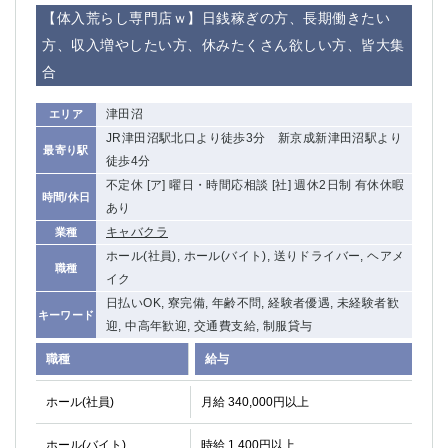
赤坂
高円寺
【体入荒らし専門店ｗ】日銭稼ぎの方、長期働きたい
赤羽
品川
方、収入増やしたい方、休みたくさん欲しい方、皆大集
蒲田東口
多摩センター
合
立川（南口）
新宿
浜松町
西葛西
津田沼
エリア
中野
葛西
JR津田沼駅北口より徒歩3分 新京成新津田沼駅より
最寄り駅
府中
中目黒
徒歩4分
ひばりヶ丘（北口）
学芸大学
不定休 [ア] 曜日・時間応相談 [社] 週休2日制 有休休暇
時間/休日
吉祥寺（南口／公園口）
小作・羽村・福生エリア
あり
自由が丘
吉祥寺（北口／東口）
キャバクラ
業種
四谷
錦糸町南口
ホール(社員), ホール(バイト), 送りドライバー, ヘアメ
職種
イク
下北沢・経堂
金町（北口）
日払いOK, 寮完備, 年齢不問, 経験者優遇, 未経験者歓
成増駅徒歩3分の好立地！
①JR埼京線「赤羽駅」から徒歩2分 ②
キーワード
迎, 中高年歓迎, 交通費支給, 制服貸与
三軒茶屋（南口）
①歌舞伎町 ②新宿 ③新宿三丁目 ④
①歌舞伎町 ②新宿 ③西部新宿 ③東新宿
①歌舞伎町 ②新宿
職種
給与
①銀座 ②新橋
錦糸町(南口)
ホール(社員)
月給 340,000円以上
蒲田(西口)
清瀬（南口）
①東武練馬 ②成増・板橋 ③大山 ②池袋
池袋東口
ホール(バイト)
時給 1,400円以上