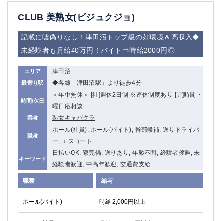
船橋
津田沼
CLUB 美熟女(ビジュクジョ)
成田
千葉
西船橋
佐倉
記載に嘘偽りなし！津田沼トップ級の好環境＆高収入◆
柏（西口）
木更津
未経験者も月給40万円！バイト⇒時給2000円◎
柏（東口）
下総中山
茂原
松戸
津田沼
エリア
八千代台
本八幡
◆各線「津田沼駅」より徒歩4分
最寄り駅
東金
浦安
＜年中無休＞ [社]週休2日制 ※連休制度あり [ア]時間・
時間/休日
曜日応相談
栃木県
熟女キャバクラ
業種
ホール(社員), ホール(バイト), 幹部候補, 送りドライバ
宇都宮
小山
職種
ー, エスコート
東武宇都宮（宇都宮西口）
日払いOK, 寮完備, 送りあり, 年齢不問, 経験者優遇, 未
キーワード
経験者歓迎, 中高年歓迎, 交通費支給
茨城県
職種
給与
土浦
ひたち野うしく
ホール(バイト)
時給 2,000円以上
群馬県