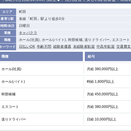
から徒歩10分
①歌舞伎町 ②
①銀座 ②新橋
錦糸町(南口)
蒲田(西口)
町田
エリア
新宿
各線「町田」駅より徒歩3分
最寄り駅
①東武練馬 ②
池袋東口
金町
大井町
日曜日
時間/休日
成増・板橋 ③
大山 ②池袋
キャバクラ
業種
下赤塚
竹ノ塚
三鷹
亀戸
ホール(社員), ホール(バイト), 幹部候補, 送りドライバー, エスコート
職種
荻窪
浅草
新小岩
幡ヶ谷
日払いOK
年齢不問
経験者優遇
未経験者歓迎
中高年歓迎
交通費支
キーワード
小岩
湯島
久米川
市川
職種
給与
五井
ホール(社員)
月給 380,000円以上
関内
横浜
川崎
溝の口
ホール(バイト)
時給 1,800円以上
新横浜
藤沢
平塚
武蔵小杉
小田原
横浜・桜木町
関内・馬車道・
武蔵新城
日ノ出町
幹部候補
月給 450,000円以上
茅ヶ崎
戸塚
たまプラーザ
大船
エスコート
月給 380,000円以上
厚木
横須賀
桜木町
送りドライバー
日給 10,000円以上
大宮
南越谷
志木
川越
南浦和
所沢
熊谷
獨協大学前＜