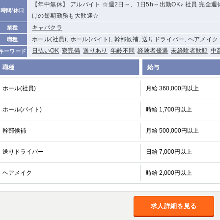
【年中無休】 アルバイト ☆週2日～、1日5h～出勤OK♪ 社員 完
時間/休日
けの短期勤務も大歓迎☆
キャバクラ
業種
ホール(社員), ホール(バイト), 幹部候補, 送りドライバー, ヘアメイク
職種
日払いOK
寮完備
送りあり
年齢不問
経験者優遇
未経験者歓迎
中
キーワード
職種
給与
ホール(社員)
月給 360,000円以上
ホール(バイト)
時給 1,700円以上
幹部候補
月給 500,000円以上
送りドライバー
日給 7,000円以上
ヘアメイク
時給 2,000円以上
求人詳細を見る