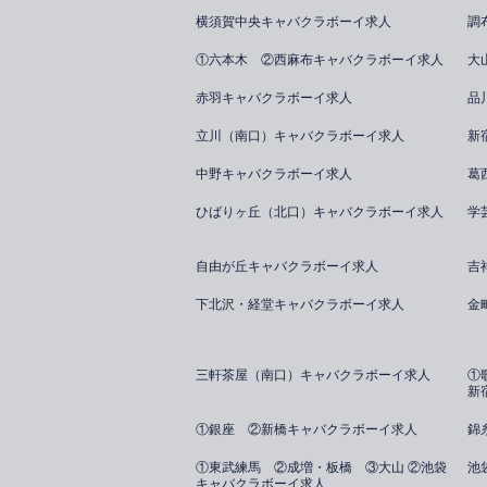
横須賀中央キャバクラボーイ求人
調
①六本木 ②西麻布キャバクラボーイ求人
大
赤羽キャバクラボーイ求人
品
立川（南口）キャバクラボーイ求人
新
中野キャバクラボーイ求人
葛
ひばりヶ丘（北口）キャバクラボーイ求人
学
自由が丘キャバクラボーイ求人
吉
下北沢・経堂キャバクラボーイ求人
金
三軒茶屋（南口）キャバクラボーイ求人
①
新
①銀座 ②新橋キャバクラボーイ求人
錦
①東武練馬 ②成増・板橋 ③大山 ②池袋
池
キャバクラボーイ求人