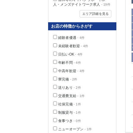
人・メンズナイトワーク求人
- 19件
エリア詳細を見る
お店の特徴からさがす
経験者優遇
- 4件
未経験者歓迎
- 4件
日払いOK
- 4件
年齢不問
- 4件
中高年歓迎
- 4件
神奈川県
寮完備
- 2件
送りあり
- 2件
交通費支給
- 1件
社保完備
- 1件
制服貸与
- 1件
食事つき
- 0件
埼玉県
ニューオープン
- 1件