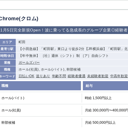
Chrome(クロム)
1月5日完全新規Open！波に乗ってる急成長のグループ企業◎経験
町田
エリア
【小田急線】「町田駅」東口より徒歩2分【JR横浜線】「町田駅」北
最寄り駅
【年中無休】 ［社］週休（シフト）制 ［ア］自由シフト
時間/休日
ガールズバー
業種
ホール(社員), ホール(バイト), 幹部候補
職種
日払いOK
送りあり
年齢不問
経験者優遇
未経験者歓迎
中高年歓迎
キーワード
職種
給与
ホール(バイト)
時給 1,500円以上
ホール(社員)
月給 300,000円〜400,000
幹部候補
月給 500,000円以上