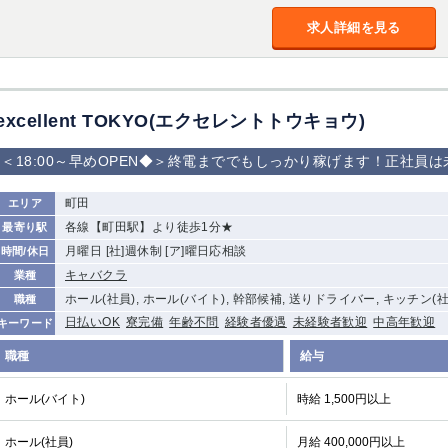
加松原＞
求人詳細を見る
春日部
川口
蕨
船橋
津田沼
成田
千葉
佐倉
柏（西口）
木更津
柏（東口）
excellent TOKYO(エクセレントトウキョウ)
茂原
松戸
八千代台
本八幡
浦安
＜18:00～早めOPEN◆＞終電まででもしっかり稼げます！正社員
宇都宮
町田
小山
東武宇都宮（宇
エリア
都宮西口）
各線【町田駅】より徒歩1分★
最寄り駅
月曜日 [社]週休制 [ア]曜日応相談
時間/休日
土浦
ひたち野うしく
キャバクラ
業種
ホール(社員), ホール(バイト), 幹部候補, 送りドライバー, キッチン(
職種
高崎
館林
日払いOK
寮完備
年齢不問
経験者優遇
未経験者歓迎
中高年歓迎
キーワード
職種
給与
0
選択した内容で設定
該当求人
件
ホール(バイト)
時給 1,500円以上
ホール(社員)
月給 400,000円以上