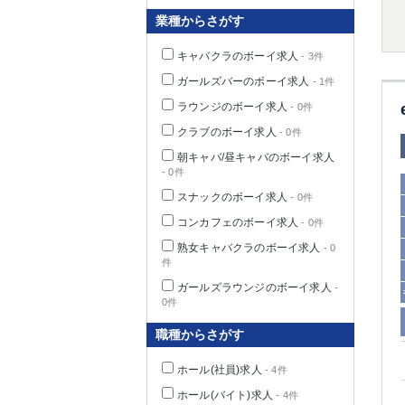
業種からさがす
キャバクラのボーイ求人
- 3件
千葉県
ガールズバーのボーイ求人
- 1件
ラウンジのボーイ求人
- 0件
クラブのボーイ求人
- 0件
朝キャバ/昼キャバのボーイ求人
- 0件
栃木県
スナックのボーイ求人
- 0件
コンカフェのボーイ求人
- 0件
茨城県
熟女キャバクラのボーイ求人
- 0
件
群馬県
ガールズラウンジのボーイ求人
-
0件
職種からさがす
ホール(社員)求人
- 4件
ホール(バイト)求人
- 4件