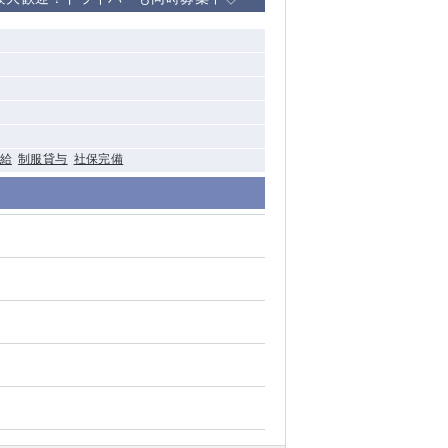
清瀬（南口）
大泉学園
水道橋
祖師ヶ谷大蔵
給
制服貸与
社保完備
西麻布
本厚木
橋本
元住吉
相模原
草加
草
北浦和（西口）