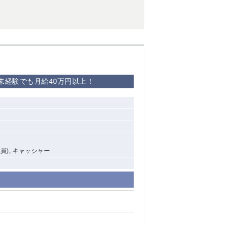
西船橋
下総中山
東金
は未経験でも月給40万円以上！
社員), キャッシャー