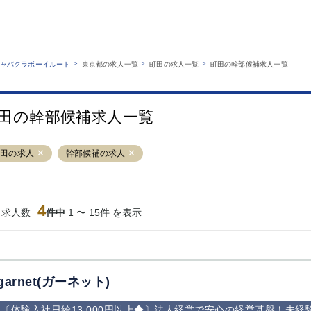
MENU
エリアから探す
関西版
業種から探す
銀座
上野
六本木
池袋
>
>
>
ャバクラボーイルート
東京都の求人一覧
町田の求人一覧
町田の幹部候補求人一覧
職種から探す
特徴から探す
歌舞伎町
吉祥寺
練馬
渋谷
運営者情報
キャバクラボーイルートとは？
錦糸町
秋葉原
八王子
恵比寿
サイトマップ
田の幹部候補求人一覧
立川
千葉中央
門前仲町
町田
横須賀中央
調布
蒲田
北千住
町田の求人
幹部候補の求人
大山
赤坂
高円寺
赤羽
蒲田東口
多摩センター
立川（南口）
新宿
西葛西
中野
葛西
府中
4
当求人数
件中
1 〜 15件 を表示
ひばりヶ丘（北
学芸大学
吉祥寺（南口／
小作・羽村・
口）
公園口）
生エリア
吉祥寺（北口／
四谷
錦糸町南口
下北沢・経堂
東口）
成増駅徒歩3分
①JR埼京線
三軒茶屋（南
①歌舞伎町 
の好立地！
「赤羽駅」から
口）
新宿 ③新宿
garnet(ガーネット)
徒歩2分 ②東
丁目 ④西武
京メトロ南北線
宿
〔体験入社日給13,000円以上◆〕法人経営で安心の経営基盤！未
「赤羽岩淵駅」