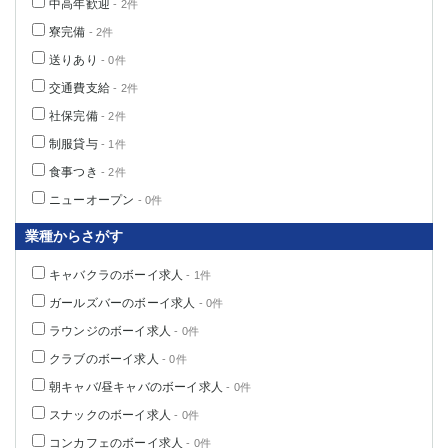
中高年歓迎
- 2件
高崎
館林
寮完備
- 2件
送りあり
- 0件
0
交通費支給
- 2件
選択した内容で設定
該当求人
件
社保完備
- 2件
制服貸与
- 1件
食事つき
- 2件
ニューオープン
- 0件
業種からさがす
キャバクラのボーイ求人
- 1件
ガールズバーのボーイ求人
- 0件
ラウンジのボーイ求人
- 0件
クラブのボーイ求人
- 0件
朝キャバ/昼キャバのボーイ求人
- 0件
スナックのボーイ求人
- 0件
コンカフェのボーイ求人
- 0件