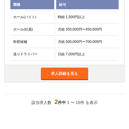
職種
給与
関内・馬車道・日ノ出町
武蔵新城
元住吉
茅ヶ崎
ホール(バイト)
時給 1,500円以上
戸塚
たまプラーザ
大船
相模原
ホール(社員)
月給 350,000円〜450,000円
厚木
横須賀
桜木町
幹部候補
月給 500,000円〜700,000円
送りドライバー
日給 7,000円以上
埼玉県
大宮
南越谷
志木
川越
求人詳細を見る
草加
南浦和
所沢
熊谷
獨協大学前＜草加松原＞
北浦和（西口）
2
春日部
川口
該当求人数
件中
1 〜 15件 を表示
蕨
千葉県