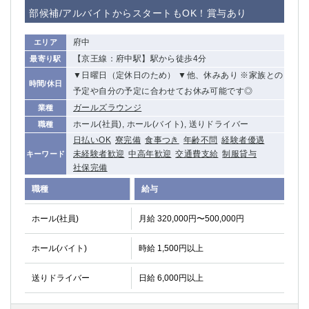
赤坂
高円寺
部候補/アルバイトからスタートもOK！賞与あり
赤羽
品川
蒲田東口
多摩センター
府中
エリア
立川（南口）
新宿
【京王線：府中駅】駅から徒歩4分
最寄り駅
浜松町
西葛西
▼日曜日（定休日のため） ▼他、休みあり ※家族との
時間/休日
中野
葛西
予定や自分の予定に合わせてお休み可能です◎
府中
中目黒
ガールズラウンジ
業種
ひばりヶ丘（北口）
ホール(社員), ホール(バイト), 送りドライバー
学芸大学
職種
日払いOK
寮完備
食事つき
年齢不問
経験者優遇
吉祥寺（南口／公園口）
小作・羽村・福生エリア
未経験者歓迎
中高年歓迎
交通費支給
制服貸与
キーワード
自由が丘
吉祥寺（北口／東口）
社保完備
四谷
錦糸町南口
職種
給与
下北沢・経堂
金町（北口）
成増駅徒歩3分の好立地！
①JR埼京線「赤羽駅」から徒歩2分 ②
ホール(社員)
月給 320,000円〜500,000円
三軒茶屋（南口）
①歌舞伎町 ②新宿 ③新宿三丁目 ④
①歌舞伎町 ②新宿 ③西部新宿 ③東新宿
①歌舞伎町 ②新宿
ホール(バイト)
時給 1,500円以上
①銀座 ②新橋
錦糸町(南口)
送りドライバー
日給 6,000円以上
蒲田(西口)
清瀬（南口）
①東武練馬 ②成増・板橋 ③大山 ②池袋
池袋東口