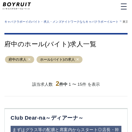
MENU
エリアから探す
関西版
>
業種から探す
キャバクラボーイのバイト・求人・メンズナイトワークならキャバクラボーイルート
東京都
職種から探す
東京都
特徴から探す
運営者情報
銀座
上野
キャバクラボーイルートとは？
府中のホール(バイト)求人一覧
サイトマップ
六本木
池袋
新橋
歌舞伎町
府中の求人
ホール(バイト)の求人
吉祥寺
練馬
渋谷
大和
錦糸町
秋葉原
八王子
2
恵比寿
該当求人数
件中
1 〜 15件 を表示
神田
立川
千葉中央
門前仲町
町田
五反田
横須賀中央
調布
Club Dear-na～ディアーナ～
蒲田
北千住
①六本木 ②西麻布
大山
まずはグラス等の配膳と席案内からスタート◎店長・幹