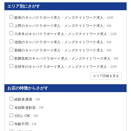
船橋
津田沼
エリア別にさがす
成田
千葉
銀座のキャバクラボーイ求人・メンズナイトワーク求人
- 16件
西船橋
佐倉
上野のキャバクラボーイ求人・メンズナイトワーク求人
柏（西口）
木更津
- 4件
柏（東口）
下総中山
六本木のキャバクラボーイ求人・メンズナイトワーク求人
- 12件
茂原
松戸
池袋のキャバクラボーイ求人・メンズナイトワーク求人
- 8件
八千代台
本八幡
新橋のキャバクラボーイ求人・メンズナイトワーク求人
- 6件
東金
浦安
歌舞伎町のキャバクラボーイ求人・メンズナイトワーク求人
- 9件
吉祥寺のキャバクラボーイ求人・メンズナイトワーク求人
- 22件
栃木県
エリア詳細を見る
宇都宮
小山
東武宇都宮（宇都宮西口）
お店の特徴からさがす
経験者優遇
- 2件
茨城県
未経験者歓迎
- 2件
土浦
ひたち野うしく
日払いOK
- 2件
年齢不問
- 2件
群馬県