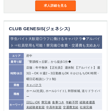
金町
大井町
求人詳細を見る
大泉学園
下赤塚
竹ノ塚
三鷹
亀戸
水道橋
荻窪
浅草
CLUB GENESIS(ジェネシス)
新小岩
幡ヶ谷
学生バイト大歓迎◎ラフに働けるキャバクラ◆アルバイ
祖師ヶ谷大蔵
小岩
ト⇒社員登用も可能！寮完備◎食費・交通費も支給あり
湯島
久米川
市川
西麻布
府中
エリア
五井
「聖蹟桜ヶ丘駅」から徒歩1分◆
最寄り駅
店舗：年中無休 【正社員】 週休制 【アルバイト】 週
神奈川県
3日～OK ※週2～3日勤務もOK ※かけもちOK 時間・
時間/休日
関内
横浜
曜日応相談(シフト制)
川崎
溝の口
キャバクラ
業種
本厚木
新横浜
ホール(社員), ホール(バイト), 幹部候補, 送りドライバ
職種
ー
藤沢
平塚
日払いOK
寮完備
食事つき
年齢不問
経験者優遇
武蔵小杉
橋本
キーワード
未経験者歓迎
中高年歓迎
交通費支給
社保完備
小田原
横浜・桜木町