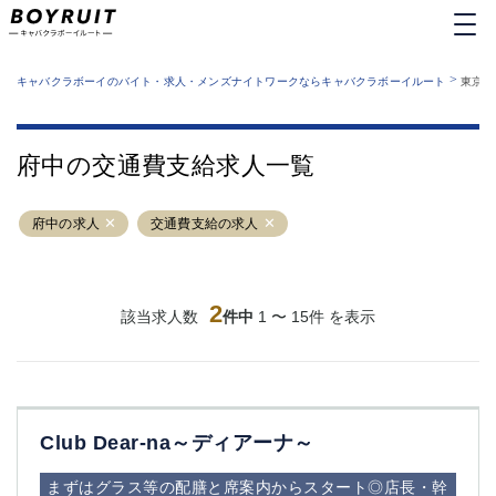
MENU
エリアから探す
関西版
>
業種から探す
キャバクラボーイのバイト・求人・メンズナイトワークならキャバクラボーイルート
東京都
職種から探す
東京都
特徴から探す
運営者情報
銀座
上野
キャバクラボーイルートとは？
府中の交通費支給求人一覧
サイトマップ
六本木
池袋
新橋
歌舞伎町
府中の求人
交通費支給の求人
吉祥寺
練馬
渋谷
大和
錦糸町
秋葉原
八王子
2
恵比寿
該当求人数
件中
1 〜 15件 を表示
神田
立川
千葉中央
門前仲町
町田
五反田
横須賀中央
調布
Club Dear-na～ディアーナ～
蒲田
北千住
①六本木 ②西麻布
大山
まずはグラス等の配膳と席案内からスタート◎店長・幹