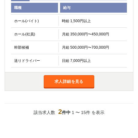
関内・馬車道・日ノ出町
武蔵新城
職種
給与
元住吉
茅ヶ崎
ホール(バイト)
戸塚
時給 1,500円以上
たまプラーザ
大船
相模原
ホール(社員)
月給 350,000円〜450,000円
厚木
横須賀
桜木町
幹部候補
月給 500,000円〜700,000円
埼玉県
送りドライバー
日給 7,000円以上
大宮
南越谷
志木
川越
求人詳細を見る
草加
南浦和
所沢
熊谷
獨協大学前＜草加松原＞
北浦和（西口）
春日部
川口
2
該当求人数
件中
1 〜 15件 を表示
蕨
千葉県