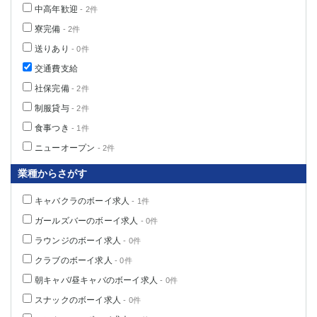
中高年歓迎
- 2件
高崎
館林
寮完備
- 2件
送りあり
- 0件
0
選択した内容で設定
該当求人
件
交通費支給
社保完備
- 2件
制服貸与
- 2件
食事つき
- 1件
ニューオープン
- 2件
業種からさがす
キャバクラのボーイ求人
- 1件
ガールズバーのボーイ求人
- 0件
ラウンジのボーイ求人
- 0件
クラブのボーイ求人
- 0件
朝キャバ/昼キャバのボーイ求人
- 0件
スナックのボーイ求人
- 0件