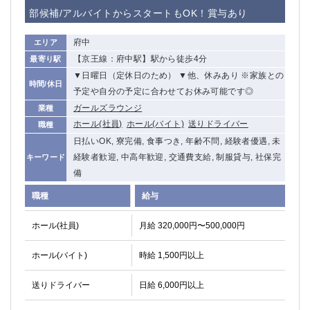
赤坂
高円寺
部候補/アルバイトからスタートもOK！賞与あり
赤羽
品川
蒲田東口
多摩センター
府中
エリア
立川（南口）
新宿
【京王線：府中駅】駅から徒歩4分
最寄り駅
浜松町
西葛西
▼日曜日（定休日のため） ▼他、休みあり ※家族との
時間/休日
中野
葛西
予定や自分の予定に合わせてお休み可能です◎
府中
中目黒
ガールズラウンジ
業種
ホール(社員)
ホール(バイト)
送りドライバー
ひばりヶ丘（北口）
学芸大学
職種
日払いOK, 寮完備, 食事つき, 年齢不問, 経験者優遇, 未
吉祥寺（南口／公園口）
小作・羽村・福生エリア
経験者歓迎, 中高年歓迎, 交通費支給, 制服貸与, 社保完
キーワード
自由が丘
吉祥寺（北口／東口）
備
四谷
錦糸町南口
下北沢・経堂
金町（北口）
職種
給与
成増駅徒歩3分の好立地！
①JR埼京線「赤羽駅」から徒歩2分 ②
ホール(社員)
月給 320,000円〜500,000円
三軒茶屋（南口）
①歌舞伎町 ②新宿 ③新宿三丁目 ④
①歌舞伎町 ②新宿 ③西部新宿 ③東新宿
①歌舞伎町 ②新宿
ホール(バイト)
時給 1,500円以上
①銀座 ②新橋
錦糸町(南口)
蒲田(西口)
清瀬（南口）
送りドライバー
日給 6,000円以上
①東武練馬 ②成増・板橋 ③大山 ②池袋
池袋東口