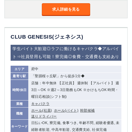
金町
大井町
求人詳細を見る
大泉学園
下赤塚
竹ノ塚
三鷹
亀戸
水道橋
荻窪
浅草
CLUB GENESIS(ジェネシス)
新小岩
幡ヶ谷
祖師ヶ谷大蔵
小岩
学生バイト大歓迎◎ラフに働けるキャバクラ◆アルバイ
湯島
久米川
ト⇒社員登用も可能！寮完備◎食費・交通費も支給あり
市川
西麻布
五井
府中
エリア
「聖蹟桜ヶ丘駅」から徒歩1分◆
最寄り駅
神奈川県
店舗：年中無休 【正社員】 週休制 【アルバイト】 週
3日～OK ※週2～3日勤務もOK ※かけもちOK 時間・
時間/休日
関内
横浜
曜日応相談(シフト制)
川崎
溝の口
キャバクラ
業種
本厚木
新横浜
ホール(社員)
ホール(バイト)
幹部候補
職種
藤沢
平塚
送りドライバー
武蔵小杉
橋本
日払いOK, 寮完備, 食事つき, 年齢不問, 経験者優遇, 未
キーワード
経験者歓迎, 中高年歓迎, 交通費支給, 社保完備
小田原
横浜・桜木町