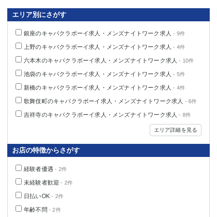
船橋
津田沼
エリア別にさがす
成田
千葉
西船橋
佐倉
銀座のキャバクラボーイ求人・メンズナイトワーク求人
- 9件
柏（西口）
木更津
上野のキャバクラボーイ求人・メンズナイトワーク求人
- 4件
柏（東口）
下総中山
六本木のキャバクラボーイ求人・メンズナイトワーク求人
- 10件
茂原
松戸
池袋のキャバクラボーイ求人・メンズナイトワーク求人
- 5件
八千代台
本八幡
新橋のキャバクラボーイ求人・メンズナイトワーク求人
- 4件
東金
浦安
歌舞伎町のキャバクラボーイ求人・メンズナイトワーク求人
- 6件
栃木県
吉祥寺のキャバクラボーイ求人・メンズナイトワーク求人
- 8件
エリア詳細を見る
宇都宮
小山
東武宇都宮（宇都宮西口）
お店の特徴からさがす
茨城県
経験者優遇
- 2件
未経験者歓迎
- 2件
土浦
ひたち野うしく
日払いOK
- 2件
群馬県
年齢不問
- 2件