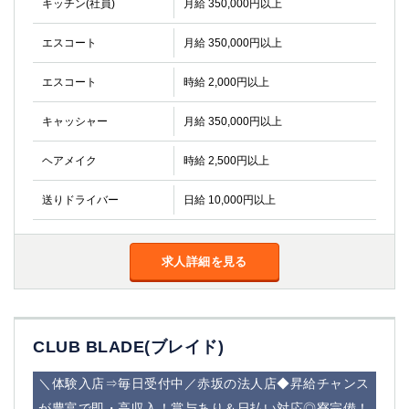
キッチン(社員)
月給 350,000円以上
船橋
津田沼
成田
千葉
エスコート
月給 350,000円以上
西船橋
佐倉
柏（西口）
木更津
エスコート
時給 2,000円以上
柏（東口）
下総中山
キャッシャー
月給 350,000円以上
茂原
松戸
八千代台
本八幡
ヘアメイク
時給 2,500円以上
東金
浦安
送りドライバー
日給 10,000円以上
栃木県
宇都宮
小山
求人詳細を見る
東武宇都宮（宇都宮西口）
茨城県
CLUB BLADE(ブレイド)
土浦
ひたち野うしく
＼体験入店⇒毎日受付中／赤坂の法人店◆昇給チャンス
群馬県
が豊富で即・高収入！賞与あり＆日払い対応◎寮完備！