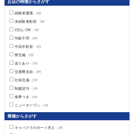
お店の特徴からさがす
経験者優遇
- 3件
未経験者歓迎
- 3件
日払いOK
- 3件
年齢不問
- 3件
中高年歓迎
- 3件
寮完備
- 2件
送りあり
- 3件
交通費支給
- 0件
社保完備
- 2件
制服貸与
- 1件
食事つき
- 0件
ニューオープン
- 1件
業種からさがす
キャバクラのボーイ求人
- 3件