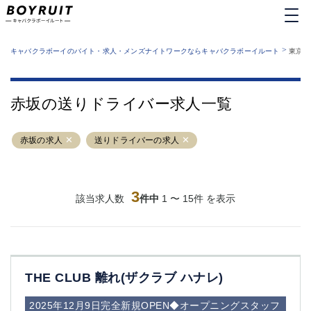
MENU
エリアから探す
関西版
>
業種から探す
キャバクラボーイのバイト・求人・メンズナイトワークならキャバクラボーイルート
東京都
職種から探す
東京都
特徴から探す
運営者情報
銀座
上野
キャバクラボーイルートとは？
赤坂の送りドライバー求人一覧
サイトマップ
六本木
池袋
新橋
歌舞伎町
赤坂の求人
送りドライバーの求人
吉祥寺
練馬
渋谷
大和
錦糸町
秋葉原
八王子
3
恵比寿
該当求人数
件中
1 〜 15件 を表示
神田
立川
千葉中央
門前仲町
町田
五反田
横須賀中央
調布
THE CLUB 離れ(ザクラブ ハナレ)
蒲田
北千住
①六本木 ②西麻布
大山
2025年12月9日完全新規OPEN◆オープニングスタッフ