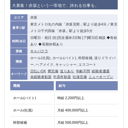
赤坂
高円寺
大募集！赤坂という一等地で、誇れる仕事を。
赤羽
品川
蒲田東口
多摩センター
赤坂
エリア
立川（南口）
新宿
東京メトロ丸の内線「赤坂見附」駅より徒歩4分／東京
最寄り駅
浜松町
西葛西
メトロ千代田線「赤坂」駅より徒歩5分
中野
葛西
日曜日・祝日 [社]完全週休2日制 [ア]曜日応相談 ◆有給
時間/休日
府中
あり ◆長期休暇あり
中目黒
キャバクラ
業種
ひばりヶ丘（北口）
学芸大学
ホール(社員), ホール(バイト), 幹部候補, 送りドライバ
吉祥寺（南口／公園口）
小作・羽村・福生エリア
職種
ー, ヘアメイク, キャッシャー, エスコート
自由が丘
吉祥寺（北口／東口）
日払いOK
寮完備
送りあり
年齢不問
経験者優遇
四谷
錦糸町南口
キーワード
未経験者歓迎
中高年歓迎
社保完備
ニューオープン
下北沢・経堂
金町（北口）
職種
給与
成増駅徒歩3分の好立地！
①JR埼京線「赤羽駅」から徒歩2分 ②
三軒茶屋（南口）
①歌舞伎町 ②新宿 ③新宿三丁目 ④
ホール(バイト)
時給 2,200円以上
①歌舞伎町 ②新宿 ③西部新宿 ③東新宿
①歌舞伎町 ②新宿
①銀座 ②新橋
錦糸町(南口)
ホール(社員)
月給 400,000円以上
蒲田(西口)
清瀬（南口）
幹部候補
月給 500,000円以上
①東武練馬 ②成増・板橋 ③大山 ②池袋
池袋東口