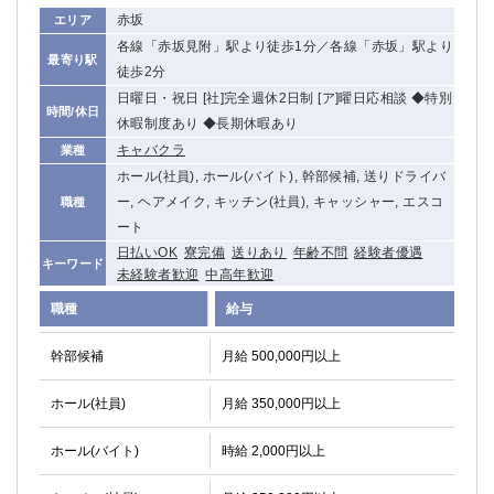
関内・馬車道・日ノ出町
赤坂
武蔵新城
エリア
各線「赤坂見附」駅より徒歩1分／各線「赤坂」駅より
元住吉
茅ヶ崎
最寄り駅
徒歩2分
戸塚
たまプラーザ
日曜日・祝日 [社]完全週休2日制 [ア]曜日応相談 ◆特別
大船
相模原
時間/休日
休暇制度あり ◆長期休暇あり
厚木
横須賀
キャバクラ
業種
桜木町
ホール(社員), ホール(バイト), 幹部候補, 送りドライバ
ー, ヘアメイク, キッチン(社員), キャッシャー, エスコ
職種
埼玉県
ート
大宮
南越谷
日払いOK
寮完備
送りあり
年齢不問
経験者優遇
キーワード
未経験者歓迎
中高年歓迎
志木
川越
草加
南浦和
職種
給与
所沢
熊谷
幹部候補
月給 500,000円以上
獨協大学前＜草加松原＞
北浦和（西口）
春日部
川口
ホール(社員)
月給 350,000円以上
蕨
ホール(バイト)
時給 2,000円以上
千葉県