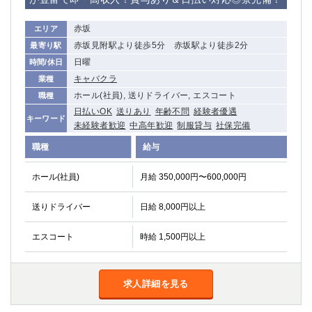
高崎
館林
赤坂
エリア
赤坂見附駅より徒歩5分 赤坂駅より徒歩2分
最寄り駅
0
日曜
時間/休日
選択した内容で設定
該当求人
件
キャバクラ
業種
ホール(社員), 送りドライバー, エスコート
職種
日払いOK
送りあり
年齢不問
経験者優遇
キーワード
未経験者歓迎
中高年歓迎
制服貸与
社保完備
職種
給与
ホール(社員)
月給 350,000円〜600,000円
送りドライバー
日給 8,000円以上
エスコート
時給 1,500円以上
求人詳細を見る