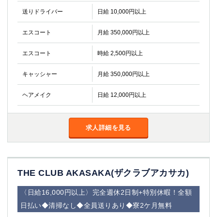
金町
大井町
送りドライバー
日給 10,000円以上
大泉学園
下赤塚
竹ノ塚
三鷹
エスコート
月給 350,000円以上
亀戸
水道橋
荻窪
浅草
エスコート
時給 2,500円以上
新小岩
幡ヶ谷
キャッシャー
月給 350,000円以上
祖師ヶ谷大蔵
小岩
湯島
久米川
ヘアメイク
日給 12,000円以上
市川
西麻布
五井
求人詳細を見る
神奈川県
関内
横浜
川崎
溝の口
THE CLUB AKASAKA(ザクラブアカサカ)
本厚木
新横浜
藤沢
平塚
〈日給16,000円以上〉完全週休2日制+特別休暇！全額
武蔵小杉
橋本
日払い◆清掃なし◆全員送りあり◆寮2ケ月無料
小田原
横浜・桜木町