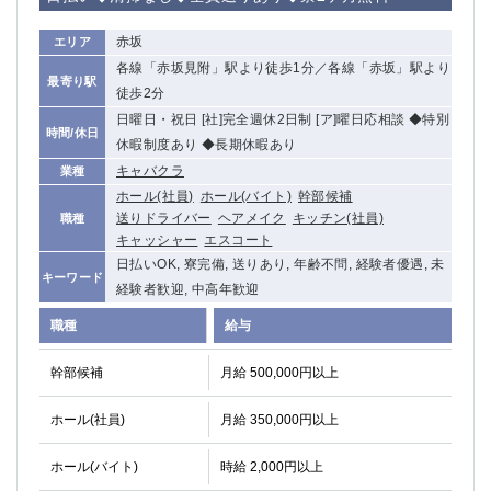
関内・馬車道・日ノ出町
武蔵新城
赤坂
エリア
元住吉
茅ヶ崎
各線「赤坂見附」駅より徒歩1分／各線「赤坂」駅より
戸塚
たまプラーザ
最寄り駅
徒歩2分
大船
相模原
日曜日・祝日 [社]完全週休2日制 [ア]曜日応相談 ◆特別
厚木
横須賀
時間/休日
休暇制度あり ◆長期休暇あり
桜木町
キャバクラ
業種
ホール(社員)
ホール(バイト)
幹部候補
埼玉県
送りドライバー
ヘアメイク
キッチン(社員)
職種
キャッシャー
エスコート
大宮
南越谷
日払いOK, 寮完備, 送りあり, 年齢不問, 経験者優遇, 未
志木
川越
キーワード
経験者歓迎, 中高年歓迎
草加
南浦和
職種
給与
所沢
熊谷
獨協大学前＜草加松原＞
北浦和（西口）
幹部候補
月給 500,000円以上
春日部
川口
蕨
ホール(社員)
月給 350,000円以上
千葉県
ホール(バイト)
時給 2,000円以上