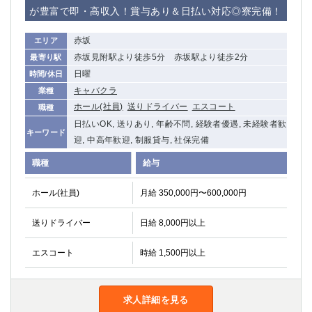
が豊富で即・高収入！賞与あり＆日払い対応◎寮完備！
高崎
館林
赤坂
エリア
赤坂見附駅より徒歩5分 赤坂駅より徒歩2分
最寄り駅
0
選択した内容で設定
該当求人
件
日曜
時間/休日
キャバクラ
業種
ホール(社員)
送りドライバー
エスコート
職種
日払いOK, 送りあり, 年齢不問, 経験者優遇, 未経験者歓
キーワード
迎, 中高年歓迎, 制服貸与, 社保完備
職種
給与
ホール(社員)
月給 350,000円〜600,000円
送りドライバー
日給 8,000円以上
エスコート
時給 1,500円以上
求人詳細を見る