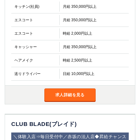
船橋
津田沼
キッチン(社員)
月給 350,000円以上
成田
千葉
西船橋
佐倉
エスコート
月給 350,000円以上
柏（西口）
木更津
エスコート
時給 2,000円以上
柏（東口）
下総中山
茂原
松戸
キャッシャー
月給 350,000円以上
八千代台
本八幡
東金
浦安
ヘアメイク
時給 2,500円以上
栃木県
送りドライバー
日給 10,000円以上
宇都宮
小山
東武宇都宮（宇都宮西口）
求人詳細を見る
茨城県
土浦
ひたち野うしく
CLUB BLADE(ブレイド)
群馬県
＼体験入店⇒毎日受付中／赤坂の法人店◆昇給チャンス