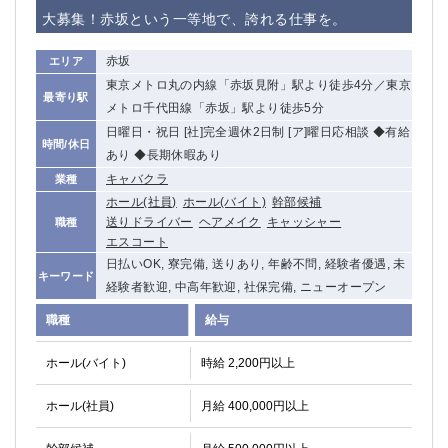
赤坂
高円寺
大募集！赤坂という一等地で、誇れる仕事を。
赤羽
品川
蒲田東口
多摩センター
赤坂
エリア
立川（南口）
新宿
東京メトロ丸の内線「赤坂見附」駅より徒歩4分／東京
最寄り駅
浜松町
西葛西
メトロ千代田線「赤坂」駅より徒歩5分
中野
葛西
日曜日・祝日 [社]完全週休2日制 [ア]曜日応相談 ◆有給
時間/休日
府中
あり ◆長期休暇あり
中目黒
キャバクラ
業種
ひばりヶ丘（北口）
学芸大学
ホール(社員)
ホール(バイト)
幹部候補
吉祥寺（南口／公園口）
小作・羽村・福生エリア
送りドライバー
ヘアメイク
キャッシャー
職種
自由が丘
吉祥寺（北口／東口）
エスコート
四谷
錦糸町南口
日払いOK, 寮完備, 送りあり, 年齢不問, 経験者優遇, 未
キーワード
下北沢・経堂
金町（北口）
経験者歓迎, 中高年歓迎, 社保完備, ニューオープン
成増駅徒歩3分の好立地！
①JR埼京線「赤羽駅」から徒歩2分 ②
職種
給与
三軒茶屋（南口）
①歌舞伎町 ②新宿 ③新宿三丁目 ④
①歌舞伎町 ②新宿 ③西部新宿 ③東新宿
①歌舞伎町 ②新宿
ホール(バイト)
時給 2,200円以上
①銀座 ②新橋
錦糸町(南口)
蒲田(西口)
清瀬（南口）
ホール(社員)
月給 400,000円以上
①東武練馬 ②成増・板橋 ③大山 ②池袋
池袋東口