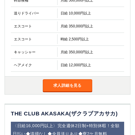
幹部候補
月給 500,000円以上
金町
大井町
大泉学園
下赤塚
送りドライバー
日給 10,000円以上
竹ノ塚
三鷹
亀戸
水道橋
エスコート
月給 350,000円以上
荻窪
浅草
エスコート
時給 2,500円以上
新小岩
幡ヶ谷
祖師ヶ谷大蔵
小岩
キャッシャー
月給 350,000円以上
湯島
久米川
市川
西麻布
ヘアメイク
日給 12,000円以上
五井
神奈川県
求人詳細を見る
関内
横浜
川崎
溝の口
本厚木
新横浜
THE CLUB AKASAKA(ザクラブアカサカ)
藤沢
平塚
〈日給16,000円以上〉完全週休2日制+特別休暇！全額
武蔵小杉
橋本
小田原
横浜・桜木町
日払い◆清掃なし◆全員送りあり◆寮2ケ月無料