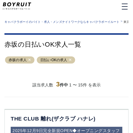
MENU
エリアから探す
関西版
>
業種から探す
キャバクラボーイのバイト・求人・メンズナイトワークならキャバクラボーイルート
東京都
職種から探す
東京都
特徴から探す
運営者情報
銀座
上野
キャバクラボーイルートとは？
赤坂の日払いOK求人一覧
サイトマップ
六本木
池袋
新橋
歌舞伎町
赤坂の求人
日払いOKの求人
吉祥寺
練馬
渋谷
大和
錦糸町
秋葉原
八王子
3
恵比寿
該当求人数
件中
1 〜 15件 を表示
神田
立川
千葉中央
門前仲町
町田
五反田
横須賀中央
調布
THE CLUB 離れ(ザクラブ ハナレ)
蒲田
北千住
①六本木 ②西麻布
大山
2025年12月9日完全新規OPEN◆オープニングスタッフ