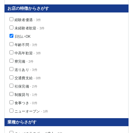
お店の特徴からさがす
経験者優遇
- 3件
未経験者歓迎
- 3件
日払いOK
年齢不問
- 3件
中高年歓迎
- 3件
寮完備
- 2件
送りあり
- 3件
交通費支給
- 0件
社保完備
- 2件
制服貸与
- 1件
食事つき
- 0件
ニューオープン
- 1件
業種からさがす