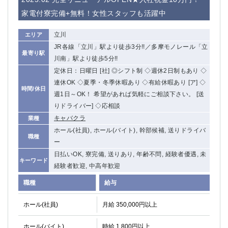
家電付寮完備+無料！女性スタッフも活躍中
立川
エリア
JR各線「立川」駅より徒歩3分!!／多摩モノレール「立
最寄り駅
川南」駅より徒歩5分!!
定休日：日曜日 [社] ◎シフト制 ◇週休2日制もあり ◇
連休OK ◇夏季・冬季休暇あり ◇有給休暇あり [ア] ◇
時間/休日
週1日～OK！ 希望があれば気軽にご相談下さい。 [送
りドライバー] ◇応相談
キャバクラ
業種
ホール(社員), ホール(バイト), 幹部候補, 送りドライバ
職種
ー
日払いOK, 寮完備, 送りあり, 年齢不問, 経験者優遇, 未
キーワード
経験者歓迎, 中高年歓迎
職種
給与
ホール(社員)
月給 350,000円以上
ホール(バイト)
時給 1,800円以上