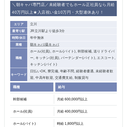
船橋
津田沼
＼朝キャバ専門店／未経験者でもホール正社員なら月給
成田
千葉
40万円以上★入店祝い金10万円・大型連休あり！
西船橋
佐倉
立川
エリア
柏（西口）
木更津
JR立川駅より徒歩3分
最寄り駅
柏（東口）
下総中山
年中無休
時間/休日
茂原
松戸
朝キャバ/昼キャバ
業種
八千代台
本八幡
ホール(社員), ホール(バイト), 幹部候補, 送りドライバ
東金
浦安
ー, キッチン(社員), バーテンダー(バイト), エスコート,
職種
キッチン(バイト)
栃木県
日払いOK, 寮完備, 年齢不問, 経験者優遇, 未経験者歓
キーワード
宇都宮
小山
迎, 中高年歓迎, 交通費支給, 制服貸与
東武宇都宮（宇都宮西口）
職種
給与
茨城県
幹部候補
月給 600,000円以上
土浦
ひたち野うしく
ホール(社員)
月給 400,000円以上
群馬県
ホール(バイト)
時給 1,800円以上