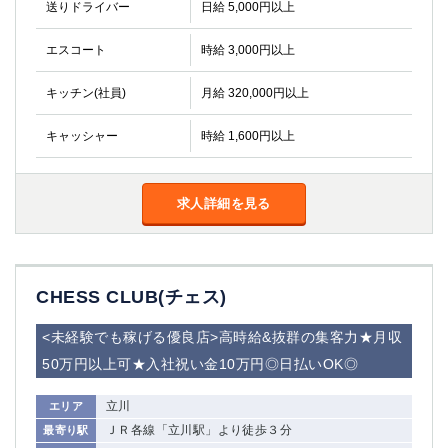
送りドライバー
金町
日給 5,000円以上
大井町
大泉学園
下赤塚
エスコート
時給 3,000円以上
竹ノ塚
三鷹
亀戸
水道橋
キッチン(社員)
月給 320,000円以上
荻窪
浅草
新小岩
幡ヶ谷
キャッシャー
時給 1,600円以上
祖師ヶ谷大蔵
小岩
湯島
久米川
求人詳細を見る
市川
西麻布
五井
神奈川県
CHESS CLUB(チェス)
関内
横浜
<未経験でも稼げる優良店>高時給&抜群の集客力★月収
川崎
溝の口
50万円以上可★入社祝い金10万円◎日払いOK◎
本厚木
新横浜
藤沢
平塚
立川
エリア
武蔵小杉
橋本
ＪＲ各線「立川駅」より徒歩３分
最寄り駅
小田原
横浜・桜木町