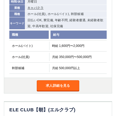
月曜日
時間/休日
関内・馬車道・日ノ出町
武蔵新城
キャバクラ
業種
元住吉
茅ヶ崎
ホール(社員), ホール(バイト), 幹部候補
職種
戸塚
たまプラーザ
日払いOK, 寮完備, 年齢不問, 経験者優遇, 未経験者歓
キーワード
大船
相模原
迎, 中高年歓迎, 社保完備
厚木
横須賀
職種
給与
桜木町
ホール(バイト)
時給 1,600円〜2,000円
埼玉県
ホール(社員)
月給 350,000円〜500,000円
大宮
南越谷
志木
川越
幹部候補
月給 500,000円以上
草加
南浦和
所沢
熊谷
獨協大学前＜草加松原＞
北浦和（西口）
求人詳細を見る
春日部
川口
蕨
ELE CLUB【朝】(エルクラブ)
千葉県