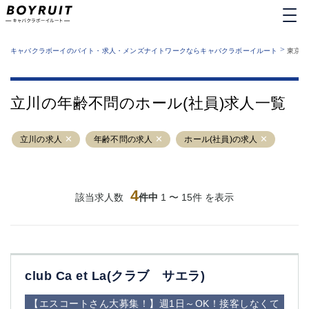
MENU
エリアから探す
関西版
>
業種から探す
キャバクラボーイのバイト・求人・メンズナイトワークならキャバクラボーイルート
東京都
職種から探す
東京都
特徴から探す
運営者情報
銀座
上野
キャバクラボーイルートとは？
立川の年齢不問のホール(社員)求人一覧
サイトマップ
六本木
池袋
新橋
歌舞伎町
立川の求人
年齢不問の求人
ホール(社員)の求人
吉祥寺
練馬
渋谷
大和
錦糸町
秋葉原
八王子
4
恵比寿
該当求人数
件中
1 〜 15件 を表示
神田
立川
千葉中央
門前仲町
町田
五反田
横須賀中央
調布
club Ca et La(クラブ サエラ)
蒲田
北千住
①六本木 ②西麻布
大山
【エスコートさん大募集！】週1日～OK！接客しなくて