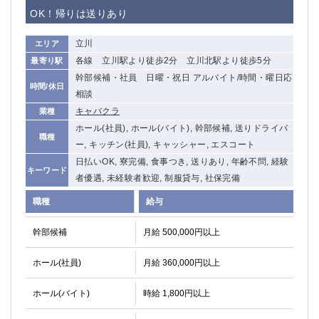
赤坂
高円寺
OK！帰りは送りあり
赤羽
品川
蒲田東口
多摩センター
立川
エリア
立川（南口）
新宿
各線 立川駅より徒歩2分 立川北駅より徒歩5分
最寄り駅
浜松町
西葛西
幹部候補・社員 日曜・祝日 アルバイト/時間・曜日応
時間/休日
中野
葛西
相談
府中
中目黒
キャバクラ
業種
ひばりヶ丘（北口）
ホール(社員), ホール(バイト), 幹部候補, 送りドライバ
学芸大学
職種
ー, キッチン(社員), キャッシャー, エスコート
吉祥寺（南口／公園口）
小作・羽村・福生エリア
日払いOK, 寮完備, 食事つき, 送りあり, 年齢不問, 経験
自由が丘
吉祥寺（北口／東口）
キーワード
者優遇, 未経験者歓迎, 制服貸与, 社保完備
四谷
錦糸町南口
下北沢・経堂
金町（北口）
職種
給与
成増駅徒歩3分の好立地！
①JR埼京線「赤羽駅」から徒歩2分 ②
幹部候補
月給 500,000円以上
三軒茶屋（南口）
①歌舞伎町 ②新宿 ③新宿三丁目 ④
①歌舞伎町 ②新宿 ③西部新宿 ③東新宿
①歌舞伎町 ②新宿
ホール(社員)
月給 360,000円以上
①銀座 ②新橋
錦糸町(南口)
蒲田(西口)
清瀬（南口）
ホール(バイト)
時給 1,800円以上
①東武練馬 ②成増・板橋 ③大山 ②池袋
池袋東口