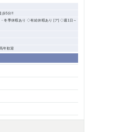
歩5分!!
季・冬季休暇あり ◇有給休暇あり [ア] ◇週1日～
中高年歓迎