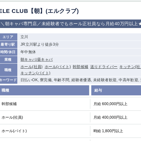
加松原＞
ELE CLUB【朝】(エルクラブ)
春日部
川口
蕨
＼朝キャバ専門店／未経験者でもホール正社員なら月給40万円以上
船橋
津田沼
成田
千葉
佐倉
柏（西口）
木更津
柏（東口）
立川
エリア
茂原
松戸
八千代台
本八幡
JR立川駅より徒歩3分
最寄り駅
浦安
年中無休
時間/休日
朝キャバ/昼キャバ
業種
宇都宮
小山
東武宇都宮（宇
ホール(社員)
ホール(バイト)
幹部候補
送りドライバー
キッチン(社
都宮西口）
職種
キッチン(バイト)
日払いOK, 寮完備, 年齢不問, 経験者優遇, 未経験者歓迎, 中高年歓迎,
キーワード
土浦
ひたち野うしく
職種
給与
高崎
館林
幹部候補
月給 600,000円以上
ホール(社員)
月給 400,000円以上
0
選択した内容で設定
該当求人
件
ホール(バイト)
時給 1,800円以上