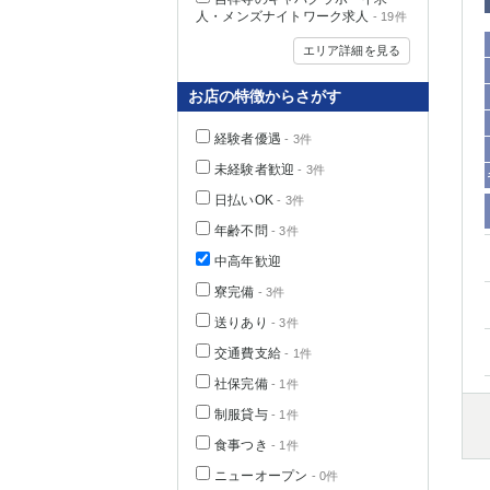
人・メンズナイトワーク求人
- 19件
エリア詳細を見る
お店の特徴からさがす
経験者優遇
- 3件
未経験者歓迎
- 3件
日払いOK
- 3件
年齢不問
- 3件
中高年歓迎
神奈川県
寮完備
- 3件
送りあり
- 3件
交通費支給
- 1件
社保完備
- 1件
制服貸与
- 1件
食事つき
- 1件
埼玉県
ニューオープン
- 0件