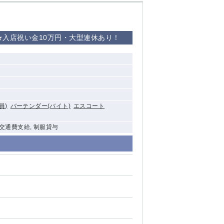
★入店祝い金10万円・大型連休あり！
西船橋
下総中山
東金
員)
バーテンダー(バイト)
エスコート
 交通費支給, 制服貸与