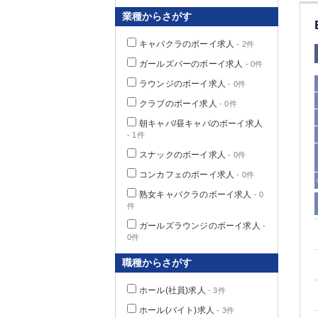
業種からさがす
キャバクラのボーイ求人
- 2件
千葉県
ガールズバーのボーイ求人
- 0件
ラウンジのボーイ求人
- 0件
クラブのボーイ求人
- 0件
朝キャバ/昼キャバのボーイ求人
- 1件
栃木県
スナックのボーイ求人
- 0件
コンカフェのボーイ求人
- 0件
茨城県
熟女キャバクラのボーイ求人
- 0
件
群馬県
ガールズラウンジのボーイ求人
-
0件
職種からさがす
ホール(社員)求人
- 3件
ホール(バイト)求人
- 3件