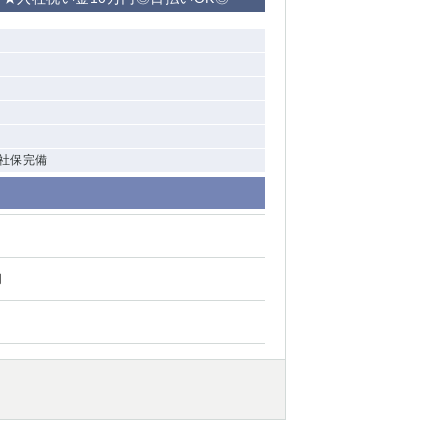
清瀬（南口）
大泉学園
水道橋
祖師ヶ谷大蔵
 社保完備
西麻布
本厚木
円
橋本
元住吉
相模原
草加
草
北浦和（西口）