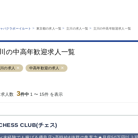
MENU
エリアから探す
関西版
業種から探す
銀座
上野
六本木
池袋
>
>
>
ャバクラボーイルート
東京都の求人一覧
立川の求人一覧
立川の中高年歓迎求人一覧
職種から探す
特徴から探す
歌舞伎町
吉祥寺
練馬
渋谷
運営者情報
キャバクラボーイルートとは？
錦糸町
秋葉原
八王子
恵比寿
サイトマップ
川の中高年歓迎求人一覧
立川
千葉中央
門前仲町
町田
横須賀中央
調布
蒲田
北千住
立川の求人
中高年歓迎の求人
大山
赤坂
高円寺
赤羽
蒲田東口
多摩センター
立川（南口）
新宿
西葛西
中野
葛西
府中
3
当求人数
件中
1 〜 15件 を表示
ひばりヶ丘（北
学芸大学
吉祥寺（南口／
小作・羽村・
口）
公園口）
生エリア
吉祥寺（北口／
四谷
錦糸町南口
下北沢・経堂
東口）
成増駅徒歩3分
①JR埼京線
三軒茶屋（南
①歌舞伎町 
の好立地！
「赤羽駅」から
口）
新宿 ③新宿
CHESS CLUB(チェス)
徒歩2分 ②東
丁目 ④西武
京メトロ南北線
宿
<未経験でも稼げる優良店>高時給&抜群の集客力★月収50万円以上可
「赤羽岩淵駅」