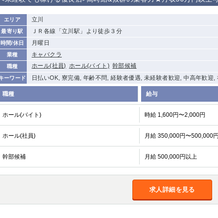
から徒歩10分
①歌舞伎町 ②
①銀座 ②新橋
錦糸町(南口)
蒲田(西口)
立川
エリア
新宿
ＪＲ各線「立川駅」より徒歩３分
最寄り駅
①東武練馬 ②
池袋東口
金町
大井町
月曜日
時間/休日
成増・板橋 ③
大山 ②池袋
キャバクラ
業種
下赤塚
竹ノ塚
三鷹
亀戸
ホール(社員)
ホール(バイト)
幹部候補
職種
荻窪
浅草
新小岩
幡ヶ谷
日払いOK, 寮完備, 年齢不問, 経験者優遇, 未経験者歓迎, 中高年歓迎,
キーワード
小岩
湯島
久米川
市川
職種
給与
五井
ホール(バイト)
時給 1,600円〜2,000円
関内
横浜
川崎
溝の口
ホール(社員)
月給 350,000円〜500,000
新横浜
藤沢
平塚
武蔵小杉
小田原
横浜・桜木町
関内・馬車道・
武蔵新城
日ノ出町
幹部候補
月給 500,000円以上
茅ヶ崎
戸塚
たまプラーザ
大船
厚木
横須賀
桜木町
求人詳細を見る
大宮
南越谷
志木
川越
南浦和
所沢
熊谷
獨協大学前＜