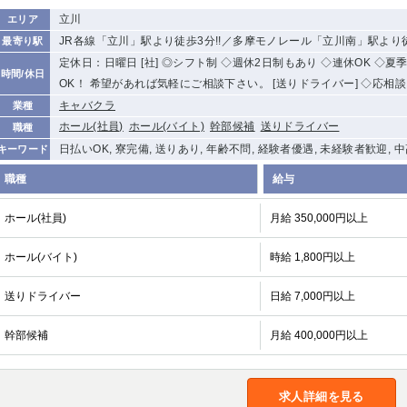
立川
エリア
JR各線「立川」駅より徒歩3分!!／多摩モノレール「立川南」駅より徒
最寄り駅
定休日：日曜日 [社] ◎シフト制 ◇週休2日制もあり ◇連休OK ◇夏
時間/休日
OK！ 希望があれば気軽にご相談下さい。 [送りドライバー] ◇応相談
キャバクラ
業種
ホール(社員)
ホール(バイト)
幹部候補
送りドライバー
職種
日払いOK, 寮完備, 送りあり, 年齢不問, 経験者優遇, 未経験者歓迎, 
キーワード
職種
給与
ホール(社員)
月給 350,000円以上
ホール(バイト)
時給 1,800円以上
送りドライバー
日給 7,000円以上
幹部候補
月給 400,000円以上
求人詳細を見る