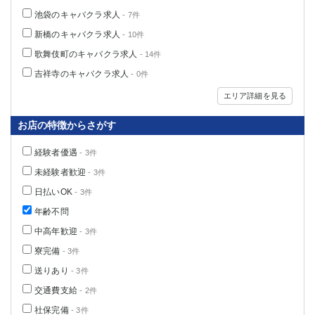
池袋のキャバクラ求人
- 7件
新橋のキャバクラ求人
- 10件
歌舞伎町のキャバクラ求人
- 14件
吉祥寺のキャバクラ求人
- 0件
エリア詳細を見る
お店の特徴からさがす
経験者優遇
- 3件
未経験者歓迎
- 3件
日払いOK
- 3件
年齢不問
中高年歓迎
- 3件
寮完備
- 3件
送りあり
- 3件
交通費支給
- 2件
社保完備
- 3件