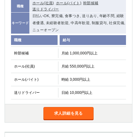
ホール(社員)
ホール(バイト)
幹部候補
関内・馬車道・日ノ出町
武蔵新城
職種
送りドライバー
元住吉
茅ヶ崎
日払いOK, 寮完備, 食事つき, 送りあり, 年齢不問, 経験
戸塚
たまプラーザ
者優遇, 未経験者歓迎, 中高年歓迎, 制服貸与, 社保完備,
キーワード
大船
相模原
ニューオープン
厚木
横須賀
職種
給与
桜木町
幹部候補
月給 1,000,000円以上
埼玉県
ホール(社員)
月給 550,000円以上
大宮
南越谷
志木
川越
ホール(バイト)
時給 3,000円以上
草加
南浦和
所沢
熊谷
送りドライバー
日給 10,000円以上
獨協大学前＜草加松原＞
北浦和（西口）
春日部
川口
求人詳細を見る
蕨
千葉県