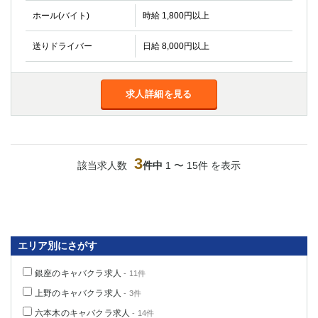
高崎
館林
ホール(バイト)
時給 1,800円以上
送りドライバー
日給 8,000円以上
0
選択した内容で設定
該当求人
件
求人詳細を見る
3
該当求人数
件中
1 〜 15件 を表示
エリア別にさがす
銀座のキャバクラ求人
- 11件
上野のキャバクラ求人
- 3件
六本木のキャバクラ求人
- 14件