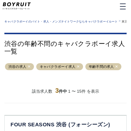
MENU
エリアから探す
関西版
>
業種から探す
キャバクラボーイのバイト・求人・メンズナイトワークならキャバクラボーイルート
東京都
職種から探す
東京都
特徴から探す
運営者情報
銀座
上野
キャバクラボーイルートとは？
渋谷の年齢不問のキャバクラボーイ求人
サイトマップ
六本木
池袋
一覧
新橋
歌舞伎町
吉祥寺
練馬
渋谷の求人
渋谷
キャバクラボーイ求人
大和
年齢不問の求人
錦糸町
秋葉原
八王子
恵比寿
神田
立川
3
該当求人数
件中
1 〜 15件 を表示
千葉中央
門前仲町
町田
五反田
横須賀中央
調布
蒲田
北千住
FOUR SEASONS 渋谷 (フォーシーズン)
①六本木 ②西麻布
大山