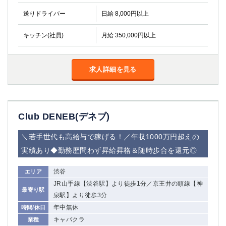
金町
大井町
送りドライバー
日給 8,000円以上
大泉学園
下赤塚
竹ノ塚
三鷹
キッチン(社員)
月給 350,000円以上
亀戸
水道橋
荻窪
浅草
新小岩
幡ヶ谷
求人詳細を見る
祖師ヶ谷大蔵
小岩
湯島
久米川
市川
西麻布
Club DENEB(デネブ)
五井
＼若手世代も高給与で稼げる！／年収1000万円超えの
神奈川県
実績あり◆勤務歴問わず昇給昇格＆随時歩合を還元◎
関内
横浜
渋谷
エリア
川崎
溝の口
JR山手線【渋谷駅】より徒歩1分／京王井の頭線【神
本厚木
新横浜
最寄り駅
泉駅】より徒歩3分
藤沢
平塚
年中無休
時間/休日
武蔵小杉
橋本
キャバクラ
業種
小田原
横浜・桜木町