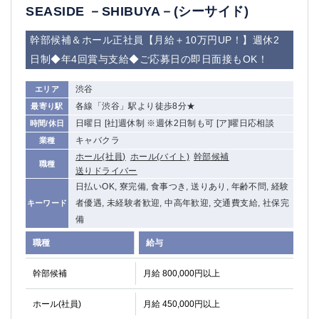
SEASIDE －SHIBUYA－(シーサイド)
船橋
津田沼
成田
千葉
幹部候補＆ホール正社員【月給＋10万円UP！】週休2
西船橋
佐倉
日制◆年4回賞与支給◆ご応募日の即日面接もOK！
柏（西口）
木更津
柏（東口）
下総中山
渋谷
エリア
茂原
松戸
各線「渋谷」駅より徒歩8分★
最寄り駅
八千代台
本八幡
日曜日 [社]週休制 ※週休2日制も可 [ア]曜日応相談
時間/休日
東金
浦安
キャバクラ
業種
ホール(社員)
ホール(バイト)
幹部候補
職種
栃木県
送りドライバー
日払いOK, 寮完備, 食事つき, 送りあり, 年齢不問, 経験
宇都宮
小山
者優遇, 未経験者歓迎, 中高年歓迎, 交通費支給, 社保完
キーワード
東武宇都宮（宇都宮西口）
備
職種
給与
茨城県
土浦
ひたち野うしく
幹部候補
月給 800,000円以上
ホール(社員)
群馬県
月給 450,000円以上