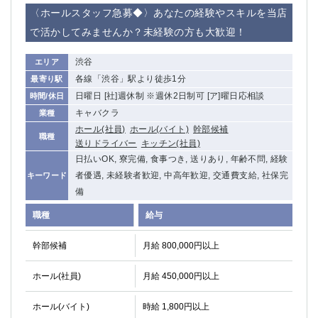
赤坂
高円寺
〈ホールスタッフ急募◆〉あなたの経験やスキルを当店
赤羽
品川
で活かしてみませんか？未経験の方も大歓迎！
蒲田東口
多摩センター
立川（南口）
新宿
渋谷
エリア
浜松町
西葛西
各線「渋谷」駅より徒歩1分
最寄り駅
中野
葛西
日曜日 [社]週休制 ※週休2日制可 [ア]曜日応相談
時間/休日
府中
中目黒
キャバクラ
業種
ひばりヶ丘（北口）
学芸大学
ホール(社員)
ホール(バイト)
幹部候補
職種
送りドライバー
キッチン(社員)
吉祥寺（南口／公園口）
小作・羽村・福生エリア
日払いOK, 寮完備, 食事つき, 送りあり, 年齢不問, 経験
自由が丘
吉祥寺（北口／東口）
者優遇, 未経験者歓迎, 中高年歓迎, 交通費支給, 社保完
キーワード
四谷
錦糸町南口
備
下北沢・経堂
金町（北口）
職種
給与
成増駅徒歩3分の好立地！
①JR埼京線「赤羽駅」から徒歩2分 ②
三軒茶屋（南口）
①歌舞伎町 ②新宿 ③新宿三丁目 ④
幹部候補
月給 800,000円以上
①歌舞伎町 ②新宿 ③西部新宿 ③東新宿
①歌舞伎町 ②新宿
①銀座 ②新橋
錦糸町(南口)
ホール(社員)
月給 450,000円以上
蒲田(西口)
清瀬（南口）
①東武練馬 ②成増・板橋 ③大山 ②池袋
池袋東口
ホール(バイト)
時給 1,800円以上