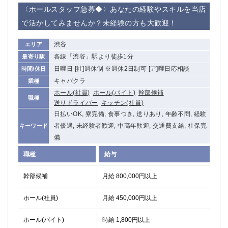
赤坂
高円寺
〈ホールスタッフ急募◆〉あなたの経験やスキルを当店
赤羽
品川
で活かしてみませんか？未経験の方も大歓迎！
蒲田東口
多摩センター
立川（南口）
新宿
渋谷
エリア
浜松町
西葛西
各線「渋谷」駅より徒歩1分
最寄り駅
中野
葛西
日曜日 [社]週休制 ※週休2日制可 [ア]曜日応相談
時間/休日
府中
中目黒
キャバクラ
業種
ひばりヶ丘（北口）
学芸大学
ホール(社員)
ホール(バイト)
幹部候補
職種
送りドライバー
キッチン(社員)
吉祥寺（南口／公園口）
小作・羽村・福生エリア
日払いOK, 寮完備, 食事つき, 送りあり, 年齢不問, 経験
自由が丘
吉祥寺（北口／東口）
者優遇, 未経験者歓迎, 中高年歓迎, 交通費支給, 社保完
キーワード
四谷
錦糸町南口
備
下北沢・経堂
金町（北口）
職種
給与
成増駅徒歩3分の好立地！
①JR埼京線「赤羽駅」から徒歩2分 ②
三軒茶屋（南口）
①歌舞伎町 ②新宿 ③新宿三丁目 ④
幹部候補
月給 800,000円以上
①歌舞伎町 ②新宿 ③西部新宿 ③東新宿
①歌舞伎町 ②新宿
①銀座 ②新橋
錦糸町(南口)
ホール(社員)
月給 450,000円以上
蒲田(西口)
清瀬（南口）
①東武練馬 ②成増・板橋 ③大山 ②池袋
池袋東口
ホール(バイト)
時給 1,800円以上