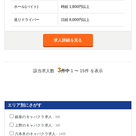
高崎
館林
ホール(バイト)
時給 1,800円以上
送りドライバー
日給 8,000円以上
0
選択した内容で設定
該当求人
件
求人詳細を見る
3
該当求人数
件中
1 〜 15件 を表示
エリア別にさがす
銀座のキャバクラ求人
- 9件
上野のキャバクラ求人
- 3件
六本木のキャバクラ求人
- 14件