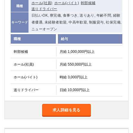
ホール(社員)
ホール(バイト)
幹部候補
関内・馬車道・日ノ出町
武蔵新城
職種
送りドライバー
元住吉
茅ヶ崎
日払いOK, 寮完備, 食事つき, 送りあり, 年齢不問, 経験
戸塚
たまプラーザ
者優遇, 未経験者歓迎, 中高年歓迎, 制服貸与, 社保完備,
キーワード
大船
相模原
ニューオープン
厚木
横須賀
職種
給与
桜木町
幹部候補
月給 1,000,000円以上
埼玉県
ホール(社員)
月給 550,000円以上
大宮
南越谷
志木
川越
ホール(バイト)
時給 3,000円以上
草加
南浦和
所沢
熊谷
送りドライバー
日給 10,000円以上
獨協大学前＜草加松原＞
北浦和（西口）
春日部
川口
求人詳細を見る
蕨
千葉県