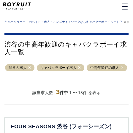
MENU
エリアから探す
関西版
>
業種から探す
キャバクラボーイのバイト・求人・メンズナイトワークならキャバクラボーイルート
東京都
職種から探す
東京都
特徴から探す
運営者情報
銀座
上野
キャバクラボーイルートとは？
渋谷の中高年歓迎のキャバクラボーイ求
サイトマップ
六本木
池袋
人一覧
新橋
歌舞伎町
吉祥寺
練馬
渋谷の求人
渋谷
キャバクラボーイ求人
大和
中高年歓迎の求人
錦糸町
秋葉原
八王子
恵比寿
神田
立川
3
該当求人数
件中
1 〜 15件 を表示
千葉中央
門前仲町
町田
五反田
横須賀中央
調布
蒲田
北千住
FOUR SEASONS 渋谷 (フォーシーズン)
①六本木 ②西麻布
大山