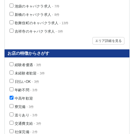
池袋のキャバクラ求人
- 7件
新橋のキャバクラ求人
- 8件
歌舞伎町のキャバクラ求人
- 13件
吉祥寺のキャバクラ求人
- 0件
エリア詳細を見る
お店の特徴からさがす
経験者優遇
- 3件
未経験者歓迎
- 3件
日払いOK
- 3件
年齢不問
- 3件
中高年歓迎
寮完備
- 3件
送りあり
- 3件
交通費支給
- 3件
社保完備
- 2件