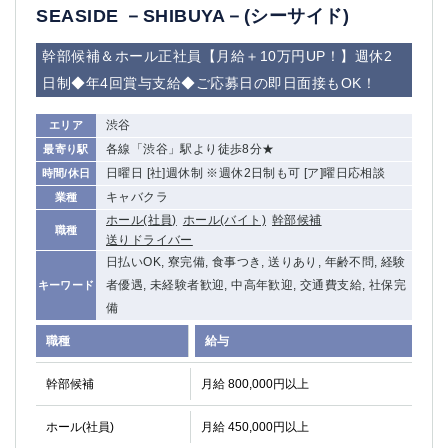
SEASIDE －SHIBUYA－(シーサイド)
船橋
津田沼
成田
千葉
幹部候補＆ホール正社員【月給＋10万円UP！】週休2
西船橋
佐倉
日制◆年4回賞与支給◆ご応募日の即日面接もOK！
柏（西口）
木更津
柏（東口）
下総中山
渋谷
エリア
茂原
松戸
各線「渋谷」駅より徒歩8分★
最寄り駅
八千代台
本八幡
日曜日 [社]週休制 ※週休2日制も可 [ア]曜日応相談
時間/休日
東金
浦安
キャバクラ
業種
ホール(社員)
ホール(バイト)
幹部候補
職種
栃木県
送りドライバー
日払いOK, 寮完備, 食事つき, 送りあり, 年齢不問, 経験
宇都宮
小山
者優遇, 未経験者歓迎, 中高年歓迎, 交通費支給, 社保完
キーワード
東武宇都宮（宇都宮西口）
備
職種
給与
茨城県
土浦
ひたち野うしく
幹部候補
月給 800,000円以上
ホール(社員)
群馬県
月給 450,000円以上