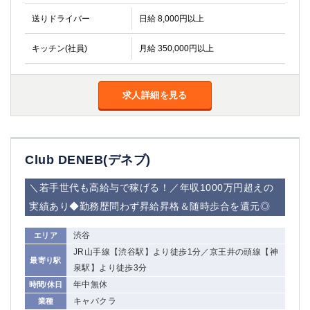
金町
大井町
送りドライバー
日給 8,000円以上
大泉学園
下赤塚
竹ノ塚
三鷹
キッチン(社員)
月給 350,000円以上
亀戸
水道橋
荻窪
浅草
新小岩
幡ヶ谷
求人詳細を見る
祖師ヶ谷大蔵
小岩
湯島
久米川
市川
西麻布
Club DENEB(デネブ)
五井
＼若手世代も高給与で稼げる！／年収1000万円超えの
神奈川県
実績あり◆勤務歴問わず昇給昇格＆随時歩合を還元◎
関内
横浜
渋谷
エリア
川崎
溝の口
JR山手線【渋谷駅】より徒歩1分／京王井の頭線【神
本厚木
新横浜
最寄り駅
泉駅】より徒歩3分
藤沢
平塚
年中無休
時間/休日
武蔵小杉
橋本
キャバクラ
業種
小田原
横浜・桜木町