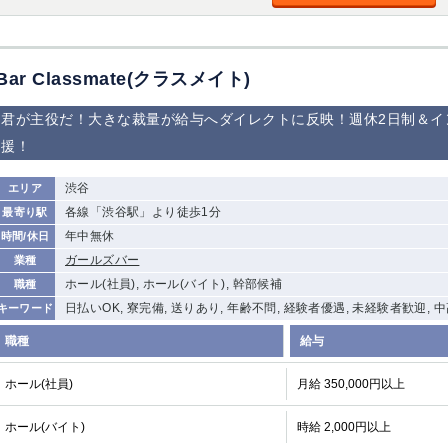
Bar Classmate(クラスメイト)
君が主役だ！大きな裁量が給与へダイレクトに反映！週休2日制＆イ
援！
渋谷
エリア
各線「渋谷駅」より徒歩1分
最寄り駅
年中無休
時間/休日
ガールズバー
業種
ホール(社員), ホール(バイト), 幹部候補
職種
日払いOK, 寮完備, 送りあり, 年齢不問, 経験者優遇, 未経験者歓迎,
キーワード
職種
給与
ホール(社員)
月給 350,000円以上
ホール(バイト)
時給 2,000円以上