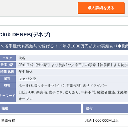
加松原＞
求人詳細を見る
春日部
川口
蕨
船橋
津田沼
成田
千葉
佐倉
柏（西口）
木更津
柏（東口）
Club DENEB(デネブ)
茂原
松戸
八千代台
本八幡
浦安
＼若手世代も高給与で稼げる！／年収1000万円超えの実績あり◆
宇都宮
渋谷
小山
東武宇都宮（宇
エリア
都宮西口）
JR山手線【渋谷駅】より徒歩1分／京王井の頭線【神泉駅】より徒歩
最寄り駅
年中無休
時間/休日
土浦
ひたち野うしく
キャバクラ
業種
ホール(社員), ホール(バイト), 幹部候補, 送りドライバー
職種
高崎
館林
日払いOK, 寮完備, 食事つき, 送りあり, 年齢不問, 経験者優遇, 未経
キーワード
オープン
職種
0
給与
選択した内容で設定
該当求人
件
幹部候補
月給 1,000,000円以上