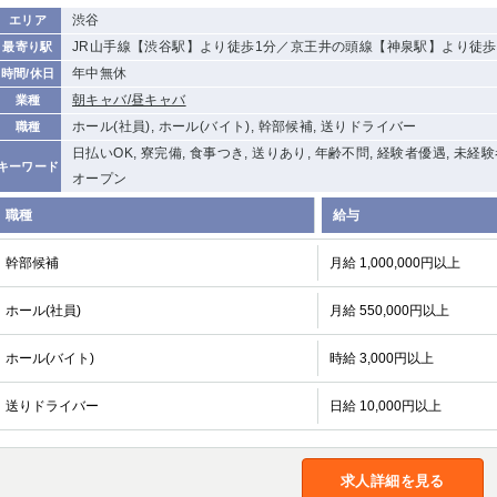
渋谷
エリア
JR山手線【渋谷駅】より徒歩1分／京王井の頭線【神泉駅】より徒歩
最寄り駅
年中無休
時間/休日
朝キャバ/昼キャバ
業種
ホール(社員), ホール(バイト), 幹部候補, 送りドライバー
職種
日払いOK, 寮完備, 食事つき, 送りあり, 年齢不問, 経験者優遇, 未経
キーワード
オープン
職種
給与
幹部候補
月給 1,000,000円以上
ホール(社員)
月給 550,000円以上
ホール(バイト)
時給 3,000円以上
送りドライバー
日給 10,000円以上
求人詳細を見る