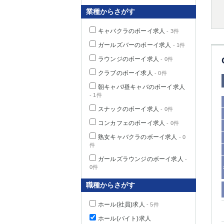
業種からさがす
キャバクラのボーイ求人
- 3件
千葉県
ガールズバーのボーイ求人
- 1件
ラウンジのボーイ求人
- 0件
クラブのボーイ求人
- 0件
朝キャバ/昼キャバのボーイ求人
- 1件
栃木県
スナックのボーイ求人
- 0件
コンカフェのボーイ求人
- 0件
茨城県
熟女キャバクラのボーイ求人
- 0
件
群馬県
ガールズラウンジのボーイ求人
-
0件
職種からさがす
ホール(社員)求人
- 5件
ホール(バイト)求人