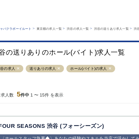
MENU
エリアから探す
関西版
業種から探す
銀座
上野
六本木
池袋
>
>
>
>
ャバクラボーイルート
東京都の求人一覧
渋谷の求人一覧
渋谷の送りあり求人一覧
渋
職種から探す
特徴から探す
歌舞伎町
吉祥寺
練馬
渋谷
運営者情報
キャバクラボーイルートとは？
錦糸町
秋葉原
八王子
恵比寿
サイトマップ
谷の送りありのホール(バイト)求人一覧
立川
千葉中央
門前仲町
町田
横須賀中央
調布
蒲田
北千住
渋谷の求人
送りありの求人
ホール(バイト)の求人
大山
赤坂
高円寺
赤羽
蒲田東口
多摩センター
立川（南口）
新宿
西葛西
中野
葛西
府中
5
当求人数
件中
1 〜 15件 を表示
ひばりヶ丘（北
学芸大学
吉祥寺（南口／
小作・羽村・
口）
公園口）
生エリア
吉祥寺（北口／
四谷
錦糸町南口
下北沢・経堂
東口）
成増駅徒歩3分
①JR埼京線
三軒茶屋（南
①歌舞伎町 
の好立地！
「赤羽駅」から
口）
新宿 ③新宿
FOUR SEASONS 渋谷 (フォーシーズン)
徒歩2分 ②東
丁目 ④西武
京メトロ南北線
宿
〈ホールスタッフ急募◆〉あなたの経験やスキルを当店で活かして
「赤羽岩淵駅」