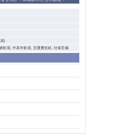
清瀬（南口）
大泉学園
水道橋
員)
祖師ヶ谷大蔵
験者歓迎, 中高年歓迎, 交通費支給, 社保完備
西麻布
本厚木
橋本
元住吉
相模原
草加
草
北浦和（西口）