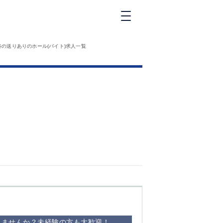
新橋
谷の送りありのホール(バイト)求人一覧
大和
神田
五反田
①六本木 ②西
麻布
品川
浜松町
中目黒
福
自由が丘
金町（北口）
②
①歌舞伎町 ②
三
新宿 ③西部新
新
宿 ③東新宿
みませんか？未経験の方も大歓迎！