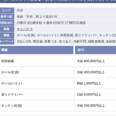
から徒歩10分
①歌舞伎町 ②
①銀座 ②新橋
錦糸町(南口)
蒲田(西口)
渋谷
エリア
新宿
各線「渋谷」駅より徒歩1分
最寄り駅
①東武練馬 ②
池袋東口
金町
大井町
日曜日 [社]週休制 ※週休2日制可 [ア]曜日応相談
時間/休日
成増・板橋 ③
大山 ②池袋
キャバクラ
業種
下赤塚
竹ノ塚
三鷹
亀戸
ホール(社員), ホール(バイト), 幹部候補, 送りドライバー, キッチン(社
職種
荻窪
浅草
新小岩
幡ヶ谷
日払いOK, 寮完備, 食事つき, 送りあり, 年齢不問, 経験者優遇, 未経
キーワード
小岩
湯島
久米川
市川
職種
給与
五井
幹部候補
月給 800,000円以上
関内
横浜
川崎
溝の口
ホール(社員)
月給 450,000円以上
新横浜
藤沢
平塚
武蔵小杉
小田原
横浜・桜木町
関内・馬車道・
武蔵新城
日ノ出町
ホール(バイト)
時給 1,800円以上
茅ヶ崎
戸塚
たまプラーザ
大船
送りドライバー
日給 8,000円以上
厚木
横須賀
桜木町
キッチン(社員)
月給 350,000円以上
大宮
南越谷
志木
川越
南浦和
所沢
熊谷
獨協大学前＜