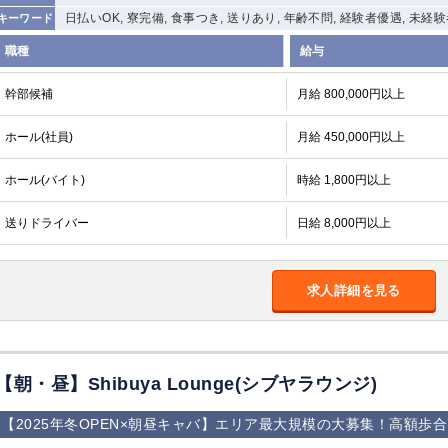
日払いOK, 寮完備, 食事つき, 送りあり, 年齢不問, 経験者優遇, 未経
キーワード
職種
給与
幹部候補
月給 800,000円以上
ホール(社員)
月給 450,000円以上
ホール(バイト)
時給 1,800円以上
送りドライバー
日給 8,000円以上
求人詳細を見る
【朝・昼】Shibuya Lounge(シブヤラウンジ)
【2025年冬OPEN×朝昼キャバ】エリア最大規模の大募集！高額歩合