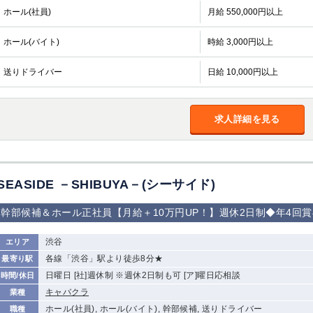
ホール(社員)
月給 550,000円以上
ホール(バイト)
時給 3,000円以上
送りドライバー
日給 10,000円以上
求人詳細を見る
SEASIDE －SHIBUYA－(シーサイド)
幹部候補＆ホール正社員【月給＋10万円UP！】週休2日制◆年4回
渋谷
エリア
各線「渋谷」駅より徒歩8分★
最寄り駅
日曜日 [社]週休制 ※週休2日制も可 [ア]曜日応相談
時間/休日
キャバクラ
業種
ホール(社員), ホール(バイト), 幹部候補, 送りドライバー
職種