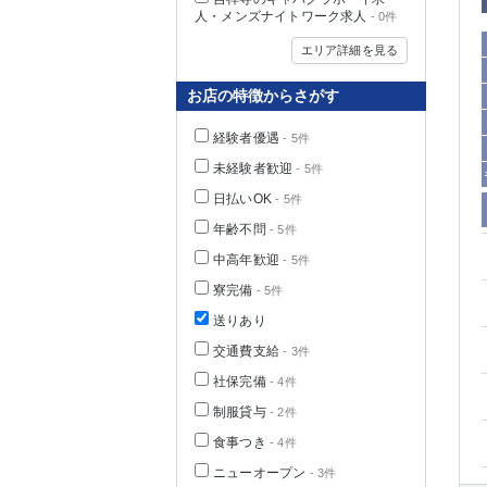
人・メンズナイトワーク求人
- 0件
エリア詳細を見る
お店の特徴からさがす
経験者優遇
- 5件
未経験者歓迎
- 5件
日払いOK
- 5件
年齢不問
- 5件
中高年歓迎
- 5件
神奈川県
寮完備
- 5件
送りあり
交通費支給
- 3件
社保完備
- 4件
制服貸与
- 2件
食事つき
- 4件
埼玉県
ニューオープン
- 3件