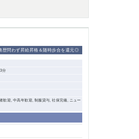
西船橋
下総中山
東金
勤務歴問わず昇給昇格＆随時歩合を還元◎
3分
験者歓迎, 中高年歓迎, 制服貸与, 社保完備, ニュー