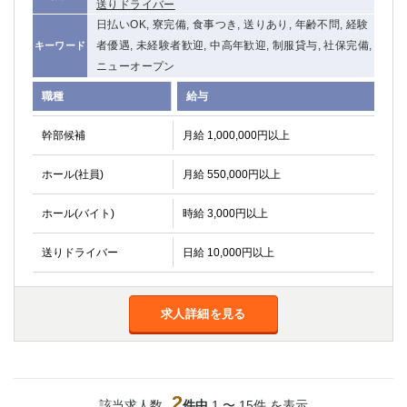
送りドライバー
関内・馬車道・日ノ出町
武蔵新城
日払いOK, 寮完備, 食事つき, 送りあり, 年齢不問, 経験
元住吉
茅ヶ崎
者優遇, 未経験者歓迎, 中高年歓迎, 制服貸与, 社保完備,
キーワード
戸塚
たまプラーザ
ニューオープン
大船
相模原
職種
給与
厚木
横須賀
桜木町
幹部候補
月給 1,000,000円以上
埼玉県
ホール(社員)
月給 550,000円以上
大宮
南越谷
ホール(バイト)
時給 3,000円以上
志木
川越
草加
南浦和
送りドライバー
日給 10,000円以上
所沢
熊谷
獨協大学前＜草加松原＞
北浦和（西口）
求人詳細を見る
春日部
川口
蕨
千葉県
2
該当求人数
件中
1 〜 15件 を表示