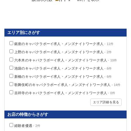
船橋
津田沼
成田
千葉
西船橋
佐倉
柏（西口）
木更津
エリア別にさがす
柏（東口）
下総中山
茂原
松戸
銀座のキャバクラボーイ求人・メンズナイトワーク求人
- 11件
八千代台
本八幡
上野のキャバクラボーイ求人・メンズナイトワーク求人
- 2件
東金
浦安
六本木のキャバクラボーイ求人・メンズナイトワーク求人
- 10件
池袋のキャバクラボーイ求人・メンズナイトワーク求人
栃木県
- 6件
新橋のキャバクラボーイ求人・メンズナイトワーク求人
- 6件
宇都宮
小山
歌舞伎町のキャバクラボーイ求人・メンズナイトワーク求人
- 14件
東武宇都宮（宇都宮西口）
吉祥寺のキャバクラボーイ求人・メンズナイトワーク求人
- 0件
茨城県
エリア詳細を見る
土浦
ひたち野うしく
お店の特徴からさがす
群馬県
経験者優遇
- 2件