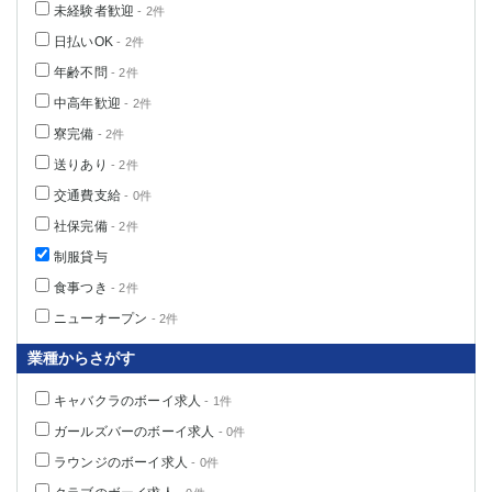
未経験者歓迎
- 2件
高崎
館林
日払いOK
- 2件
年齢不問
- 2件
0
選択した内容で設定
該当求人
件
中高年歓迎
- 2件
寮完備
- 2件
送りあり
- 2件
交通費支給
- 0件
社保完備
- 2件
制服貸与
食事つき
- 2件
ニューオープン
- 2件
業種からさがす
キャバクラのボーイ求人
- 1件
ガールズバーのボーイ求人
- 0件
ラウンジのボーイ求人
- 0件