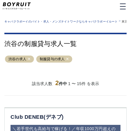
MENU
エリアから探す
関西版
>
業種から探す
キャバクラボーイのバイト・求人・メンズナイトワークならキャバクラボーイルート
東京都
職種から探す
東京都
特徴から探す
運営者情報
銀座
上野
キャバクラボーイルートとは？
渋谷の制服貸与求人一覧
サイトマップ
六本木
池袋
新橋
歌舞伎町
渋谷の求人
制服貸与の求人
吉祥寺
練馬
渋谷
大和
錦糸町
秋葉原
八王子
2
恵比寿
該当求人数
件中
1 〜 15件 を表示
神田
立川
千葉中央
門前仲町
町田
五反田
横須賀中央
調布
Club DENEB(デネブ)
蒲田
北千住
①六本木 ②西麻布
大山
＼若手世代も高給与で稼げる！／年収1000万円超えの