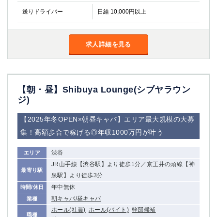
金町
大井町
送りドライバー
日給 10,000円以上
大泉学園
下赤塚
竹ノ塚
三鷹
亀戸
水道橋
求人詳細を見る
荻窪
浅草
新小岩
幡ヶ谷
祖師ヶ谷大蔵
小岩
【朝・昼】Shibuya Lounge(シブヤラウン
湯島
久米川
ジ)
市川
西麻布
五井
【2025年冬OPEN×朝昼キャバ】エリア最大規模の大募
集！高額歩合で稼げる◎年収1000万円が叶う
神奈川県
渋谷
エリア
関内
横浜
JR山手線【渋谷駅】より徒歩1分／京王井の頭線【神
川崎
溝の口
最寄り駅
泉駅】より徒歩3分
本厚木
新横浜
年中無休
時間/休日
藤沢
平塚
朝キャバ/昼キャバ
業種
武蔵小杉
橋本
ホール(社員)
ホール(バイト)
幹部候補
小田原
横浜・桜木町
職種