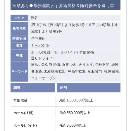
赤坂
高円寺
実績あり◆勤務歴問わず昇給昇格＆随時歩合を還元◎
赤羽
品川
蒲田東口
多摩センター
渋谷
エリア
立川（南口）
新宿
JR山手線【渋谷駅】より徒歩1分／京王井の頭線【神
最寄り駅
浜松町
西葛西
泉駅】より徒歩3分
中野
葛西
年中無休
時間/休日
府中
中目黒
キャバクラ
業種
ホール(社員)
ホール(バイト)
幹部候補
ひばりヶ丘（北口）
学芸大学
職種
送りドライバー
吉祥寺（南口／公園口）
小作・羽村・福生エリア
日払いOK, 寮完備, 食事つき, 送りあり, 年齢不問, 経験
自由が丘
吉祥寺（北口／東口）
者優遇, 未経験者歓迎, 中高年歓迎, 制服貸与, 社保完備,
キーワード
四谷
錦糸町南口
ニューオープン
下北沢・経堂
金町（北口）
職種
給与
成増駅徒歩3分の好立地！
①JR埼京線「赤羽駅」から徒歩2分 ②
三軒茶屋（南口）
①歌舞伎町 ②新宿 ③新宿三丁目 ④
幹部候補
月給 1,000,000円以上
①歌舞伎町 ②新宿 ③西部新宿 ③東新宿
①歌舞伎町 ②新宿
①銀座 ②新橋
錦糸町(南口)
ホール(社員)
月給 550,000円以上
蒲田(西口)
清瀬（南口）
ホール(バイト)
時給 3,000円以上
①東武練馬 ②成増・板橋 ③大山 ②池袋
池袋東口