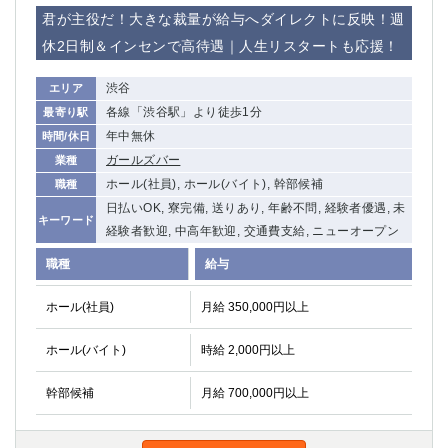
船橋
津田沼
君が主役だ！大きな裁量が給与へダイレクトに反映！週
成田
千葉
休2日制＆インセンで高待遇｜人生リスタートも応援！
西船橋
佐倉
柏（西口）
渋谷
木更津
エリア
各線「渋谷駅」より徒歩1分
最寄り駅
柏（東口）
下総中山
年中無休
時間/休日
茂原
松戸
ガールズバー
業種
八千代台
本八幡
ホール(社員), ホール(バイト), 幹部候補
職種
東金
浦安
日払いOK, 寮完備, 送りあり, 年齢不問, 経験者優遇, 未
キーワード
経験者歓迎, 中高年歓迎, 交通費支給, ニューオープン
栃木県
職種
給与
宇都宮
小山
東武宇都宮（宇都宮西口）
ホール(社員)
月給 350,000円以上
茨城県
ホール(バイト)
時給 2,000円以上
土浦
ひたち野うしく
幹部候補
月給 700,000円以上
群馬県