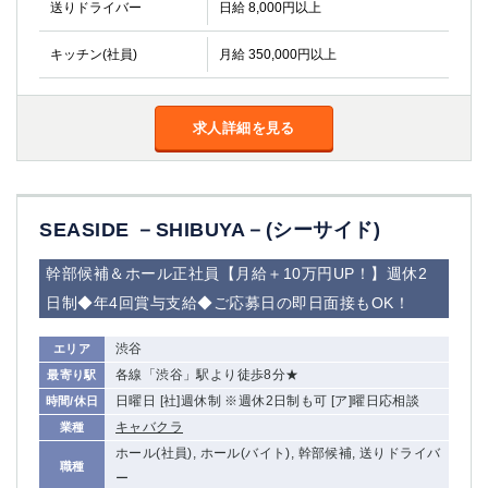
送りドライバー
金町
日給 8,000円以上
大井町
大泉学園
下赤塚
キッチン(社員)
月給 350,000円以上
竹ノ塚
三鷹
亀戸
水道橋
荻窪
浅草
求人詳細を見る
新小岩
幡ヶ谷
祖師ヶ谷大蔵
小岩
湯島
久米川
市川
西麻布
SEASIDE －SHIBUYA－(シーサイド)
五井
幹部候補＆ホール正社員【月給＋10万円UP！】週休2
日制◆年4回賞与支給◆ご応募日の即日面接もOK！
神奈川県
関内
横浜
渋谷
エリア
川崎
溝の口
各線「渋谷」駅より徒歩8分★
最寄り駅
本厚木
新横浜
日曜日 [社]週休制 ※週休2日制も可 [ア]曜日応相談
時間/休日
藤沢
平塚
キャバクラ
業種
武蔵小杉
ホール(社員), ホール(バイト), 幹部候補, 送りドライバ
橋本
職種
ー
小田原
横浜・桜木町