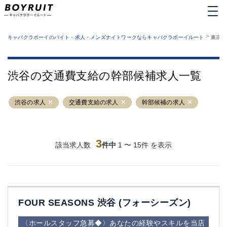
MENU
エリアから探す
関西版
>
業種から探す
キャバクラボーイのバイト・求人・メンズナイトワークならキャバクラボーイルート
東京都
職種から探す
東京都
特徴から探す
運営者情報
銀座
上野
キャバクラボーイルートとは？
渋谷の交通費支給の幹部候補求人一覧
サイトマップ
六本木
池袋
新橋
歌舞伎町
渋谷の求人
交通費支給の求人
幹部候補の求人
吉祥寺
練馬
渋谷
大和
錦糸町
秋葉原
八王子
3
恵比寿
該当求人数
件中
1 〜 15件 を表示
神田
立川
千葉中央
門前仲町
町田
五反田
横須賀中央
調布
FOUR SEASONS 渋谷 (フォーシーズン)
蒲田
北千住
①六本木 ②西麻布
大山
〈ホールスタッフ急募◆〉あなたの経験やスキルを当店