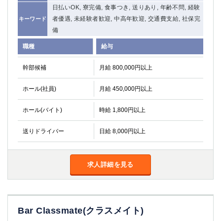
日払いOK, 寮完備, 食事つき, 送りあり, 年齢不問, 経験
関内・馬車道・日ノ出町
武蔵新城
者優遇, 未経験者歓迎, 中高年歓迎, 交通費支給, 社保完
キーワード
元住吉
茅ヶ崎
備
戸塚
たまプラーザ
大船
相模原
職種
給与
厚木
横須賀
幹部候補
月給 800,000円以上
桜木町
ホール(社員)
月給 450,000円以上
埼玉県
ホール(バイト)
時給 1,800円以上
大宮
南越谷
志木
川越
送りドライバー
日給 8,000円以上
草加
南浦和
所沢
熊谷
獨協大学前＜草加松原＞
北浦和（西口）
求人詳細を見る
春日部
川口
蕨
Bar Classmate(クラスメイト)
千葉県