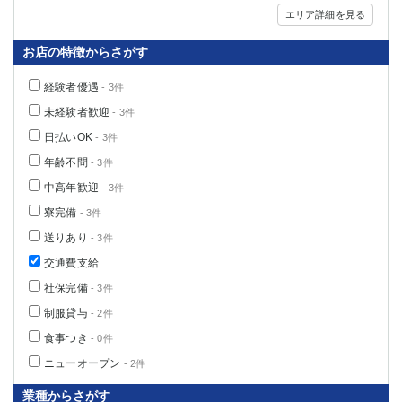
エリア詳細を見る
お店の特徴からさがす
経験者優遇
- 3件
未経験者歓迎
- 3件
日払いOK
- 3件
年齢不問
- 3件
中高年歓迎
- 3件
寮完備
- 3件
送りあり
- 3件
交通費支給
社保完備
- 3件
制服貸与
- 2件
食事つき
- 0件
ニューオープン
- 2件
業種からさがす