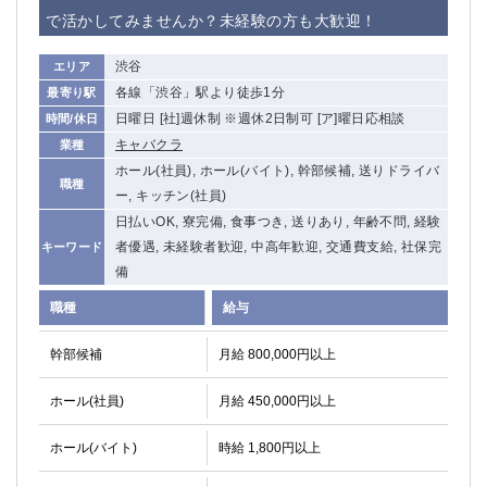
赤坂
高円寺
で活かしてみませんか？未経験の方も大歓迎！
赤羽
品川
蒲田東口
多摩センター
渋谷
エリア
立川（南口）
新宿
各線「渋谷」駅より徒歩1分
最寄り駅
浜松町
西葛西
日曜日 [社]週休制 ※週休2日制可 [ア]曜日応相談
時間/休日
中野
葛西
キャバクラ
業種
府中
中目黒
ホール(社員), ホール(バイト), 幹部候補, 送りドライバ
職種
ひばりヶ丘（北口）
ー, キッチン(社員)
学芸大学
日払いOK, 寮完備, 食事つき, 送りあり, 年齢不問, 経験
吉祥寺（南口／公園口）
小作・羽村・福生エリア
者優遇, 未経験者歓迎, 中高年歓迎, 交通費支給, 社保完
キーワード
自由が丘
吉祥寺（北口／東口）
備
四谷
錦糸町南口
下北沢・経堂
金町（北口）
職種
給与
成増駅徒歩3分の好立地！
①JR埼京線「赤羽駅」から徒歩2分 ②
幹部候補
月給 800,000円以上
三軒茶屋（南口）
①歌舞伎町 ②新宿 ③新宿三丁目 ④
①歌舞伎町 ②新宿 ③西部新宿 ③東新宿
①歌舞伎町 ②新宿
ホール(社員)
月給 450,000円以上
①銀座 ②新橋
錦糸町(南口)
蒲田(西口)
清瀬（南口）
ホール(バイト)
時給 1,800円以上
①東武練馬 ②成増・板橋 ③大山 ②池袋
池袋東口