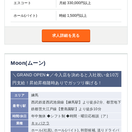
金町
大井町
エスコート
月給 330,000円以上
大泉学園
下赤塚
ホール(バイト)
時給 1,500円以上
竹ノ塚
三鷹
亀戸
水道橋
荻窪
浅草
求人詳細を見る
新小岩
幡ヶ谷
祖師ヶ谷大蔵
小岩
湯島
久米川
市川
西麻布
Moon(ムーン)
五井
＼GRAND OPEN★／今入店を決めると入社祝い金10万
神奈川県
円支給！昇給昇格随時ありでガッツリ稼げる！
関内
横浜
練馬
エリア
川崎
溝の口
西武鉄道西武池袋線【練馬駅】より徒歩2分、都営地下
最寄り駅
本厚木
新横浜
鉄都営大江戸線【豊島園駅】より徒歩10分
藤沢
平塚
年中無休 ◆シフト制 ◆時間・曜日応相談［ア］
時間/休日
武蔵小杉
橋本
キャバクラ
業種
小田原
横浜・桜木町
ホール(社員), ホール(バイト), 幹部候補, 送りドライバ