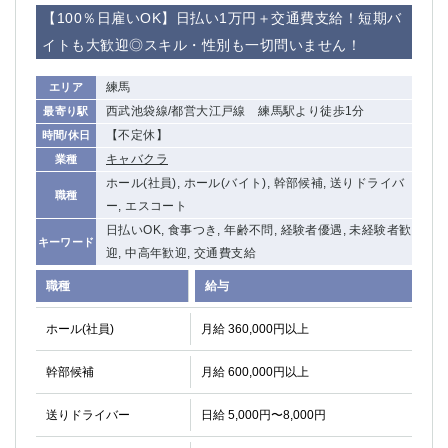
赤坂
高円寺
【100％日雇いOK】日払い1万円＋交通費支給！短期バ
赤羽
品川
イトも大歓迎◎スキル・性別も一切問いません！
蒲田東口
多摩センター
立川（南口）
新宿
練馬
エリア
浜松町
西葛西
西武池袋線/都営大江戸線 練馬駅より徒歩1分
最寄り駅
中野
葛西
【不定休】
時間/休日
府中
中目黒
キャバクラ
業種
ひばりヶ丘（北口）
学芸大学
ホール(社員), ホール(バイト), 幹部候補, 送りドライバ
職種
吉祥寺（南口／公園口）
小作・羽村・福生エリア
ー, エスコート
自由が丘
日払いOK, 食事つき, 年齢不問, 経験者優遇, 未経験者歓
吉祥寺（北口／東口）
キーワード
迎, 中高年歓迎, 交通費支給
四谷
錦糸町南口
下北沢・経堂
金町（北口）
職種
給与
成増駅徒歩3分の好立地！
①JR埼京線「赤羽駅」から徒歩2分 ②
ホール(社員)
月給 360,000円以上
三軒茶屋（南口）
①歌舞伎町 ②新宿 ③新宿三丁目 ④
①歌舞伎町 ②新宿 ③西部新宿 ③東新宿
①歌舞伎町 ②新宿
幹部候補
月給 600,000円以上
①銀座 ②新橋
錦糸町(南口)
蒲田(西口)
清瀬（南口）
送りドライバー
日給 5,000円〜8,000円
①東武練馬 ②成増・板橋 ③大山 ②池袋
池袋東口