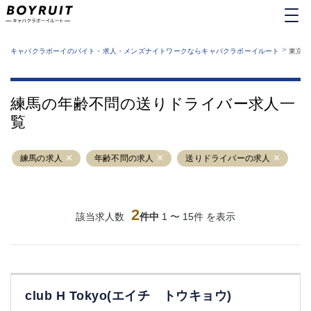
MENU
エリアから探す
関西版
>
業種から探す
キャバクラボーイのバイト・求人・メンズナイトワークならキャバクラボーイルート
東京都
職種から探す
東京都
特徴から探す
運営者情報
銀座
上野
キャバクラボーイルートとは？
練馬の年齢不問の送りドライバー求人一
サイトマップ
六本木
池袋
覧
新橋
歌舞伎町
吉祥寺
練馬
練馬の求人
渋谷
年齢不問の求人
大和
送りドライバーの求人
錦糸町
秋葉原
八王子
恵比寿
神田
立川
2
該当求人数
件中
1 〜 15件 を表示
千葉中央
門前仲町
町田
五反田
横須賀中央
調布
蒲田
北千住
club H Tokyo(エイチ トウキョウ)
①六本木 ②西麻布
大山