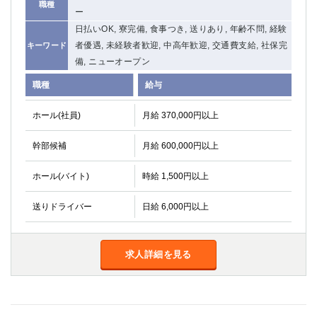
職種
ー
関内・馬車道・日ノ出町
武蔵新城
日払いOK, 寮完備, 食事つき, 送りあり, 年齢不問, 経験
元住吉
茅ヶ崎
者優遇, 未経験者歓迎, 中高年歓迎, 交通費支給, 社保完
キーワード
戸塚
たまプラーザ
備, ニューオープン
大船
相模原
厚木
横須賀
職種
給与
桜木町
ホール(社員)
月給 370,000円以上
埼玉県
幹部候補
月給 600,000円以上
大宮
南越谷
ホール(バイト)
時給 1,500円以上
志木
川越
草加
南浦和
送りドライバー
日給 6,000円以上
所沢
熊谷
獨協大学前＜草加松原＞
北浦和（西口）
春日部
川口
求人詳細を見る
蕨
千葉県