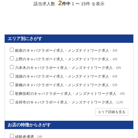
2
該当求人数
件中
1 〜 15件 を表示
船橋
津田沼
成田
千葉
西船橋
佐倉
柏（西口）
木更津
柏（東口）
下総中山
エリア別にさがす
茂原
松戸
八千代台
本八幡
銀座のキャバクラボーイ求人・メンズナイトワーク求人
- 4件
東金
浦安
上野のキャバクラボーイ求人・メンズナイトワーク求人
- 4件
六本木のキャバクラボーイ求人・メンズナイトワーク求人
- 8件
栃木県
池袋のキャバクラボーイ求人・メンズナイトワーク求人
- 6件
宇都宮
小山
新橋のキャバクラボーイ求人・メンズナイトワーク求人
- 5件
東武宇都宮（宇都宮西口）
歌舞伎町のキャバクラボーイ求人・メンズナイトワーク求人
- 4件
吉祥寺のキャバクラボーイ求人・メンズナイトワーク求人
- 11件
茨城県
エリア詳細を見る
土浦
ひたち野うしく
お店の特徴からさがす
群馬県
経験者優遇
- 2件