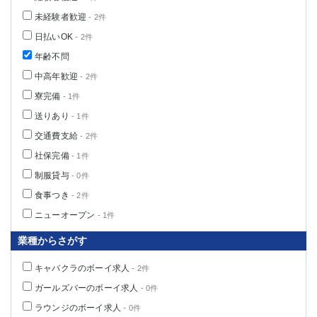
高崎
館林
未経験者歓迎
- 2件
日払いOK
- 2件
年齢不問
0
選択した内容で設定
該当求人
件
中高年歓迎
- 2件
寮完備
- 1件
送りあり
- 1件
交通費支給
- 2件
社保完備
- 1件
制服貸与
- 0件
食事つき
- 2件
ニューオープン
- 1件
業種からさがす
キャバクラのボーイ求人
- 2件
ガールズバーのボーイ求人
- 0件
ラウンジのボーイ求人
- 0件