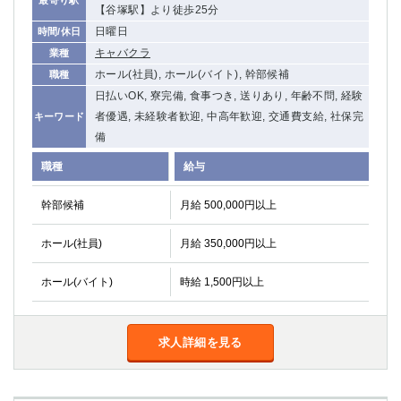
【谷塚駅】より徒歩25分
関内・馬車道・日ノ出町
武蔵新城
日曜日
時間/休日
元住吉
茅ヶ崎
キャバクラ
業種
戸塚
たまプラーザ
ホール(社員), ホール(バイト), 幹部候補
職種
大船
相模原
日払いOK, 寮完備, 食事つき, 送りあり, 年齢不問, 経験
厚木
横須賀
者優遇, 未経験者歓迎, 中高年歓迎, 交通費支給, 社保完
キーワード
桜木町
備
職種
給与
埼玉県
大宮
南越谷
幹部候補
月給 500,000円以上
志木
川越
ホール(社員)
月給 350,000円以上
草加
南浦和
所沢
熊谷
ホール(バイト)
時給 1,500円以上
獨協大学前＜草加松原＞
北浦和（西口）
春日部
川口
蕨
求人詳細を見る
千葉県