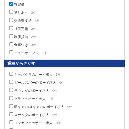
寮完備
送りあり
- 3件
交通費支給
- 3件
社保完備
- 3件
制服貸与
- 2件
食事つき
- 3件
ニューオープン
- 0件
業種からさがす
キャバクラのボーイ求人
- 3件
ガールズバーのボーイ求人
- 0件
ラウンジのボーイ求人
- 0件
クラブのボーイ求人
- 0件
朝キャバ/昼キャバのボーイ求人
- 0件
スナックのボーイ求人
- 0件
コンカフェのボーイ求人
- 0件