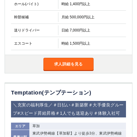
金町
大井町
ホール(バイト)
時給 1,400円以上
大泉学園
下赤塚
幹部候補
月給 500,000円以上
竹ノ塚
三鷹
亀戸
水道橋
送りドライバー
日給 7,000円以上
荻窪
浅草
新小岩
幡ヶ谷
エスコート
時給 1,500円以上
祖師ヶ谷大蔵
小岩
湯島
久米川
市川
西麻布
求人詳細を見る
五井
神奈川県
Temptation(テンプテーション)
関内
横浜
川崎
溝の口
＼充実の福利厚生／＃日払い＃新築寮＃大手優良グルー
本厚木
新横浜
プ#スピード昇給昇格＃1人でも送迎あり＃体験入社可
藤沢
平塚
草加
エリア
武蔵小杉
橋本
東武伊勢崎線【草加駅】より徒歩3分、東武伊勢崎線
小田原
横浜・桜木町
最寄り駅