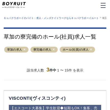
MENU
エリアから探す
関西版
>
業種から探す
キャバクラボーイのバイト・求人・メンズナイトワークならキャバクラボーイルート
埼玉県
職種から探す
東京都
特徴から探す
運営者情報
銀座
上野
キャバクラボーイルートとは？
草加の寮完備のホール(社員)求人一覧
サイトマップ
六本木
池袋
新橋
歌舞伎町
草加の求人
寮完備の求人
ホール(社員)の求人
吉祥寺
練馬
渋谷
大和
錦糸町
秋葉原
八王子
3
恵比寿
該当求人数
件中
1 〜 15件 を表示
神田
立川
千葉中央
門前仲町
町田
五反田
横須賀中央
調布
VISCONTI(ヴィスコンティ)
蒲田
北千住
①六本木 ②西麻布
大山
【エスコート大募集】学生歓迎◆短期もOK！集客、売