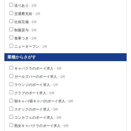
送りあり
- 2件
交通費支給
- 1件
社保完備
- 3件
制服貸与
- 3件
食事つき
- 2件
ニューオープン
- 1件
業種からさがす
キャバクラのボーイ求人
- 3件
ガールズバーのボーイ求人
- 1件
ラウンジのボーイ求人
- 1件
クラブのボーイ求人
- 0件
朝キャバ/昼キャバのボーイ求人
- 0件
スナックのボーイ求人
- 0件
コンカフェのボーイ求人
- 0件
熟女キャバクラのボーイ求人
- 0件