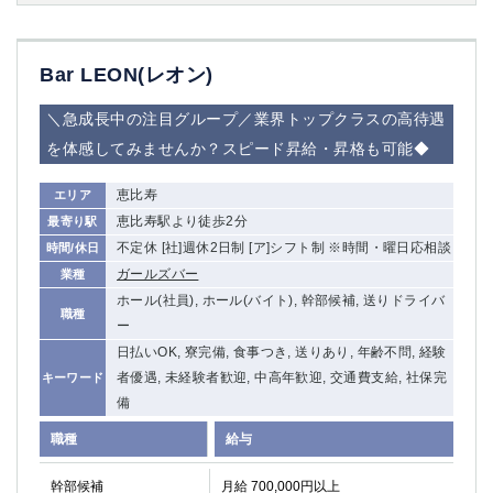
船橋
津田沼
成田
千葉
西船橋
佐倉
Bar LEON(レオン)
柏（西口）
木更津
＼急成長中の注目グループ／業界トップクラスの高待遇
柏（東口）
下総中山
を体感してみませんか？スピード昇給・昇格も可能◆
茂原
松戸
八千代台
本八幡
恵比寿
エリア
東金
浦安
恵比寿駅より徒歩2分
最寄り駅
不定休 [社]週休2日制 [ア]シフト制 ※時間・曜日応相談
時間/休日
栃木県
ガールズバー
業種
宇都宮
小山
ホール(社員), ホール(バイト), 幹部候補, 送りドライバ
職種
ー
東武宇都宮（宇都宮西口）
日払いOK, 寮完備, 食事つき, 送りあり, 年齢不問, 経験
者優遇, 未経験者歓迎, 中高年歓迎, 交通費支給, 社保完
キーワード
茨城県
備
土浦
ひたち野うしく
職種
給与
群馬県
幹部候補
月給 700,000円以上