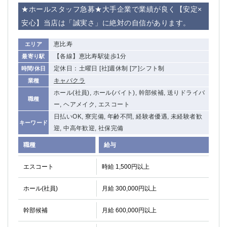
赤坂
高円寺
★ホールスタッフ急募★大手企業で業績が良く【安定×
赤羽
品川
安心】当店は「誠実さ」に絶対の自信があります。
蒲田東口
多摩センター
立川（南口）
新宿
恵比寿
エリア
浜松町
西葛西
【各線】恵比寿駅徒歩1分
最寄り駅
中野
葛西
定休日：土曜日 [社]週休制 [ア]シフト制
時間/休日
府中
中目黒
キャバクラ
業種
ひばりヶ丘（北口）
学芸大学
ホール(社員), ホール(バイト), 幹部候補, 送りドライバ
職種
吉祥寺（南口／公園口）
小作・羽村・福生エリア
ー, ヘアメイク, エスコート
自由が丘
日払いOK, 寮完備, 年齢不問, 経験者優遇, 未経験者歓
吉祥寺（北口／東口）
キーワード
迎, 中高年歓迎, 社保完備
四谷
錦糸町南口
下北沢・経堂
金町（北口）
職種
給与
成増駅徒歩3分の好立地！
①JR埼京線「赤羽駅」から徒歩2分 ②
エスコート
時給 1,500円以上
三軒茶屋（南口）
①歌舞伎町 ②新宿 ③新宿三丁目 ④
①歌舞伎町 ②新宿 ③西部新宿 ③東新宿
①歌舞伎町 ②新宿
ホール(社員)
月給 300,000円以上
①銀座 ②新橋
錦糸町(南口)
蒲田(西口)
清瀬（南口）
幹部候補
月給 600,000円以上
①東武練馬 ②成増・板橋 ③大山 ②池袋
池袋東口