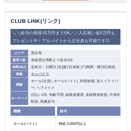
CLUB LINK(リンク)
＼＼給与の前借15万円までOK／／入店祝い金5万円も
プレゼント中！アルバイトから正社員も可能です◎
恵比寿
エリア
各線恵比寿駅より徒歩3分
最寄り駅
定休日：日曜日 [社]週2日休制 [ア]時間・曜日応相談
時間/休日
キャバクラ
業種
ホール(社員), ホール(バイト), 幹部候補, 送りドライバ
職種
ー, ヘアメイク
日払いOK, 年齢不問, 経験者優遇, 未経験者歓迎, 中高年
キーワード
歓迎, 制服貸与
職種
給与
ホール(バイト)
時給 3,000円以上