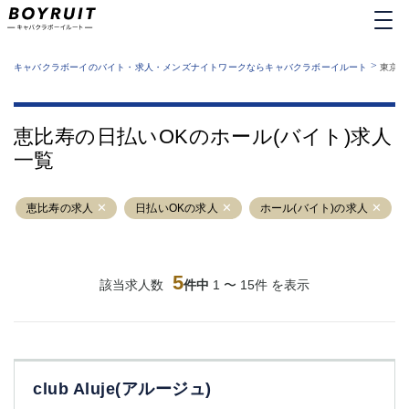
MENU
エリアから探す
関西版
>
業種から探す
キャバクラボーイのバイト・求人・メンズナイトワークならキャバクラボーイルート
東京都
職種から探す
東京都
特徴から探す
運営者情報
銀座
上野
キャバクラボーイルートとは？
恵比寿の日払いOKのホール(バイト)求人
サイトマップ
六本木
池袋
一覧
新橋
歌舞伎町
吉祥寺
練馬
恵比寿の求人
渋谷
日払いOKの求人
大和
ホール(バイト)の求人
錦糸町
秋葉原
八王子
恵比寿
神田
立川
5
該当求人数
件中
1 〜 15件 を表示
千葉中央
門前仲町
町田
五反田
横須賀中央
調布
蒲田
北千住
club Aluje(アルージュ)
①六本木 ②西麻布
大山