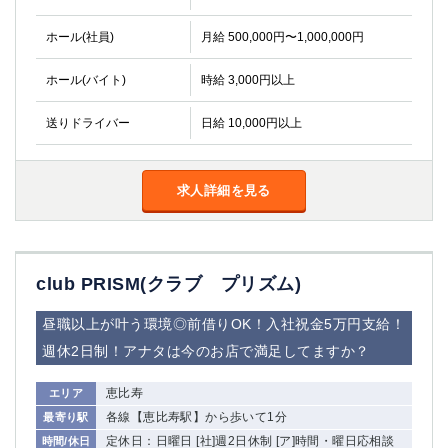
高崎
館林
ホール(社員)
月給 500,000円〜1,000,000円
ホール(バイト)
時給 3,000円以上
0
選択した内容で設定
該当求人
件
送りドライバー
日給 10,000円以上
求人詳細を見る
club PRISM(クラブ プリズム)
昼職以上が叶う環境◎前借りOK！入社祝金5万円支給！
週休2日制！アナタは今のお店で満足してますか？
恵比寿
エリア
各線【恵比寿駅】から歩いて1分
最寄り駅
定休日：日曜日 [社]週2日休制 [ア]時間・曜日応相談
時間/休日