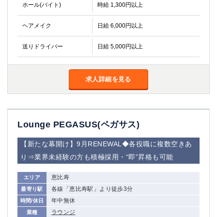
金町
大井町
ホール(バイト)
時給 1,300円以上
大泉学園
下赤塚
ヘアメイク
日給 6,000円以上
竹ノ塚
三鷹
亀戸
水道橋
送りドライバー
日給 5,000円以上
荻窪
浅草
新小岩
幡ヶ谷
祖師ヶ谷大蔵
小岩
求人詳細を見る
湯島
久米川
市川
西麻布
五井
Lounge PEGASUS(ペガサス)
神奈川県
【新たな幕開け】9月RENEWAL◆各役職に複数空きあ
関内
横浜
り⇒業界未経験の方も積極採用・“即”昇格も可能
川崎
溝の口
本厚木
恵比寿
新横浜
エリア
各線「恵比寿駅」より徒歩3分
最寄り駅
藤沢
平塚
年中無休
時間/休日
武蔵小杉
橋本
ラウンジ
業種
小田原
横浜・桜木町