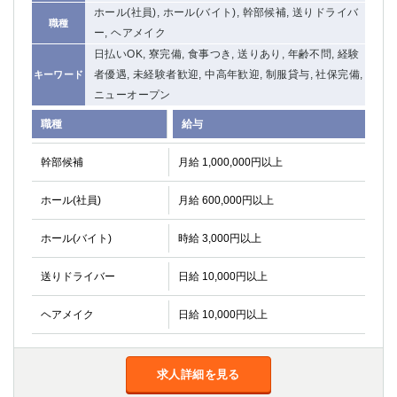
ホール(社員), ホール(バイト), 幹部候補, 送りドライバ
関内・馬車道・日ノ出町
武蔵新城
職種
ー, ヘアメイク
元住吉
茅ヶ崎
日払いOK, 寮完備, 食事つき, 送りあり, 年齢不問, 経験
戸塚
たまプラーザ
者優遇, 未経験者歓迎, 中高年歓迎, 制服貸与, 社保完備,
キーワード
大船
相模原
ニューオープン
厚木
横須賀
職種
給与
桜木町
幹部候補
月給 1,000,000円以上
埼玉県
ホール(社員)
月給 600,000円以上
大宮
南越谷
志木
川越
ホール(バイト)
時給 3,000円以上
草加
南浦和
所沢
熊谷
送りドライバー
日給 10,000円以上
獨協大学前＜草加松原＞
北浦和（西口）
春日部
川口
ヘアメイク
日給 10,000円以上
蕨
求人詳細を見る
千葉県