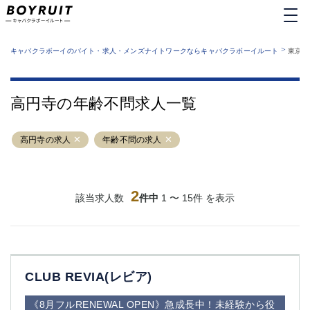
MENU
エリアから探す
関西版
>
業種から探す
キャバクラボーイのバイト・求人・メンズナイトワークならキャバクラボーイルート
東京都
職種から探す
東京都
特徴から探す
運営者情報
銀座
上野
キャバクラボーイルートとは？
高円寺の年齢不問求人一覧
サイトマップ
六本木
池袋
新橋
歌舞伎町
高円寺の求人
年齢不問の求人
吉祥寺
練馬
渋谷
大和
錦糸町
秋葉原
八王子
2
恵比寿
該当求人数
件中
1 〜 15件 を表示
神田
立川
千葉中央
門前仲町
町田
五反田
横須賀中央
調布
CLUB REVIA(レビア)
蒲田
北千住
①六本木 ②西麻布
大山
《8月フルRENEWAL OPEN》急成長中！未経験から役