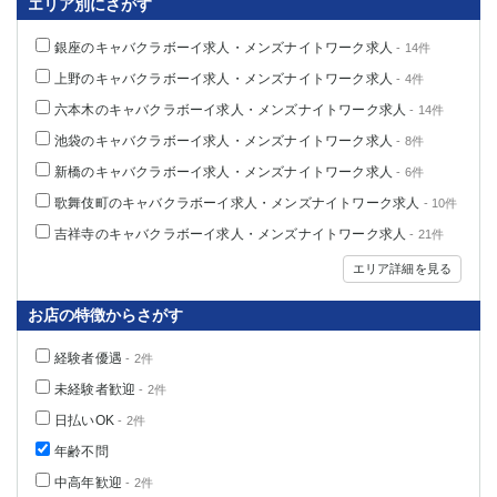
エリア別にさがす
船橋
津田沼
成田
千葉
銀座のキャバクラボーイ求人・メンズナイトワーク求人
- 14件
西船橋
佐倉
上野のキャバクラボーイ求人・メンズナイトワーク求人
- 4件
柏（西口）
木更津
六本木のキャバクラボーイ求人・メンズナイトワーク求人
- 14件
柏（東口）
下総中山
池袋のキャバクラボーイ求人・メンズナイトワーク求人
- 8件
茂原
松戸
新橋のキャバクラボーイ求人・メンズナイトワーク求人
- 6件
八千代台
本八幡
歌舞伎町のキャバクラボーイ求人・メンズナイトワーク求人
- 10件
東金
浦安
吉祥寺のキャバクラボーイ求人・メンズナイトワーク求人
- 21件
栃木県
エリア詳細を見る
宇都宮
小山
お店の特徴からさがす
東武宇都宮（宇都宮西口）
経験者優遇
- 2件
茨城県
未経験者歓迎
- 2件
日払いOK
- 2件
土浦
ひたち野うしく
年齢不問
群馬県
中高年歓迎
- 2件