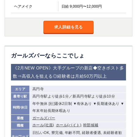
金町
大井町
ヘアメイク
日給 9,000円〜12,000円
大泉学園
下赤塚
竹ノ塚
三鷹
亀戸
水道橋
求人詳細を見る
荻窪
浅草
新小岩
幡ヶ谷
祖師ヶ谷大蔵
小岩
ガールズバーならここでしょ
湯島
久米川
市川
西麻布
《2月NEW OPEN》大手グループの新店◆空きポスト多
五井
数⇒高収入を狙える◎経験者は月給50万円以上
神奈川県
高円寺
エリア
高円寺駅より徒歩1分／新高円寺駅より徒歩10分
最寄り駅
関内
横浜
年中無休 [社]週休2日制 ▼有休あり ▼長期連休あり ▼
川崎
溝の口
時間/休日
年末年始長期休暇あり
本厚木
新横浜
ガールズバー
業種
藤沢
平塚
ホール(社員)
ホール(バイト)
幹部候補
職種
武蔵小杉
橋本
日払いOK, 寮完備, 年齢不問, 経験者優遇, 未経験者歓
小田原
横浜・桜木町
キーワード