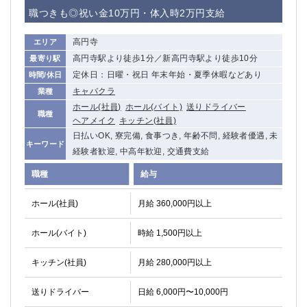
赤坂
高円寺
職つきも◎祝い金10万円・体入時2万円支給
赤羽
品川
蒲田東口
多摩センター
高円寺
エリア
立川（南口）
新宿
高円寺駅より徒歩1分／新高円寺駅より徒歩10分
最寄り駅
浜松町
西葛西
定休日：日曜・祝日 年末年始・夏季休暇などあり
時間/休日
中野
葛西
キャバクラ
業種
府中
中目黒
ホール(社員)
ホール(バイト)
送りドライバー
職種
ヘアメイク
キッチン(社員)
ひばりヶ丘（北口）
学芸大学
日払いOK, 寮完備, 食事つき, 年齢不問, 経験者優遇, 未
吉祥寺（南口／公園口）
小作・羽村・福生エリア
キーワード
経験者歓迎, 中高年歓迎, 交通費支給
自由が丘
吉祥寺（北口／東口）
職種
給与
四谷
錦糸町南口
下北沢・経堂
金町（北口）
ホール(社員)
月給 360,000円以上
成増駅徒歩3分の好立地！
①JR埼京線「赤羽駅」から徒歩2分 ②
三軒茶屋（南口）
①歌舞伎町 ②新宿 ③新宿三丁目 ④
ホール(バイト)
時給 1,500円以上
①歌舞伎町 ②新宿 ③西部新宿 ③東新宿
①歌舞伎町 ②新宿
①銀座 ②新橋
錦糸町(南口)
キッチン(社員)
月給 280,000円以上
蒲田(西口)
清瀬（南口）
送りドライバー
日給 6,000円〜10,000円
①東武練馬 ②成増・板橋 ③大山 ②池袋
池袋東口