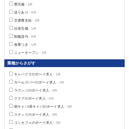
寮完備
高崎
- 2件
館林
送りあり
- 0件
交通費支給
- 2件
0
選択した内容で設定
該当求人
件
社保完備
- 1件
制服貸与
- 0件
食事つき
- 1件
ニューオープン
- 1件
業種からさがす
キャバクラのボーイ求人
- 1件
ガールズバーのボーイ求人
- 1件
ラウンジのボーイ求人
- 0件
クラブのボーイ求人
- 0件
朝キャバ/昼キャバのボーイ求人
- 0件
スナックのボーイ求人
- 0件
コンカフェのボーイ求人
- 0件