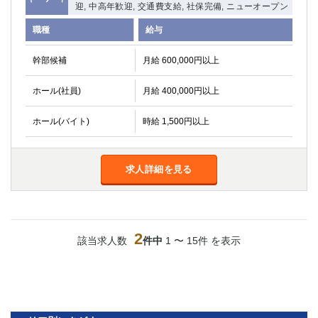
迎, 中高年歓迎, 交通費支給, 社保完備, ニューオープン
関内・馬車道・日ノ出町
武蔵新城
職種
給与
元住吉
茅ヶ崎
戸塚
たまプラーザ
幹部候補
月給 600,000円以上
大船
相模原
厚木
横須賀
ホール(社員)
月給 400,000円以上
桜木町
ホール(バイト)
時給 1,500円以上
埼玉県
大宮
南越谷
求人詳細を見る
志木
川越
草加
南浦和
所沢
熊谷
獨協大学前＜草加松原＞
北浦和（西口）
2
該当求人数
件中
1 〜 15件 を表示
春日部
川口
蕨
千葉県