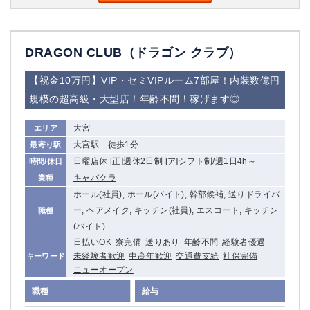
DRAGON CLUB（ドラゴン クラブ）
【祝金10万円】VIP・セミVIPルーム7部屋！内装数億円
規模の超高級・大型店！年齢不問！稼げます◎
大宮
エリア
大宮駅 徒歩1分
最寄り駅
日曜店休 [正]週休2日制 [ア]シフト制/週1日4h～
時間/休日
キャバクラ
業種
ホール(社員), ホール(バイト), 幹部候補, 送りドライバ
ー, ヘアメイク, キッチン(社員), エスコート, キッチン
職種
(バイト)
日払いOK
寮完備
送りあり
年齢不問
経験者優遇
未経験者歓迎
中高年歓迎
交通費支給
社保完備
キーワード
ニューオープン
職種
給与