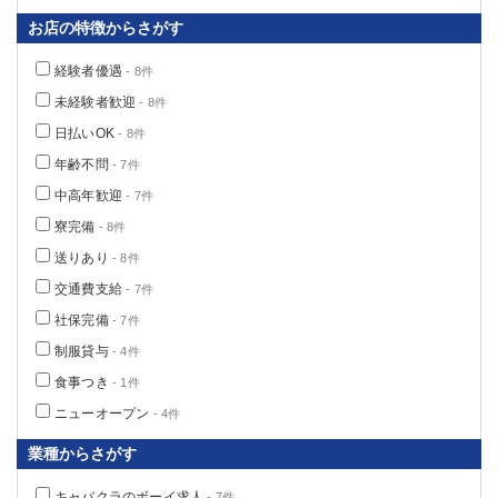
お店の特徴からさがす
経験者優遇
- 8件
未経験者歓迎
- 8件
日払いOK
- 8件
年齢不問
- 7件
中高年歓迎
- 7件
寮完備
- 8件
送りあり
- 8件
交通費支給
- 7件
社保完備
- 7件
制服貸与
- 4件
食事つき
- 1件
ニューオープン
- 4件
業種からさがす
キャバクラのボーイ求人
- 7件