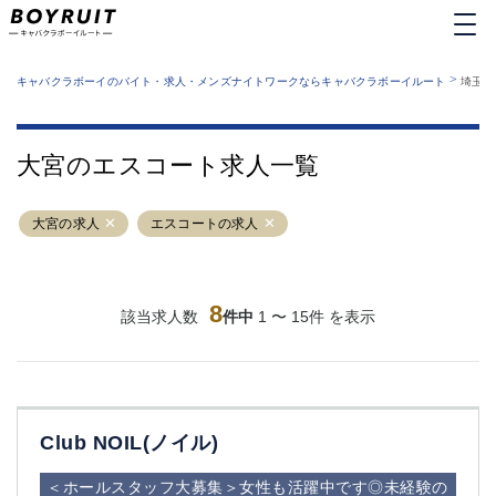
MENU
エリアから探す
関西版
>
業種から探す
キャバクラボーイのバイト・求人・メンズナイトワークならキャバクラボーイルート
埼玉県
職種から探す
東京都
特徴から探す
運営者情報
銀座
上野
キャバクラボーイルートとは？
大宮のエスコート求人一覧
サイトマップ
六本木
池袋
新橋
歌舞伎町
大宮の求人
エスコートの求人
吉祥寺
練馬
渋谷
大和
錦糸町
秋葉原
八王子
8
恵比寿
該当求人数
件中
1 〜 15件 を表示
神田
立川
千葉中央
門前仲町
町田
五反田
横須賀中央
調布
Club NOIL(ノイル)
蒲田
北千住
①六本木 ②西麻布
大山
＜ホールスタッフ大募集＞女性も活躍中です◎未経験の