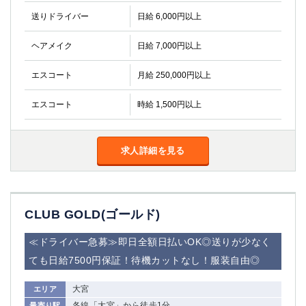
金町
大井町
送りドライバー
日給 6,000円以上
大泉学園
下赤塚
竹ノ塚
三鷹
ヘアメイク
日給 7,000円以上
亀戸
水道橋
荻窪
浅草
エスコート
月給 250,000円以上
新小岩
幡ヶ谷
エスコート
時給 1,500円以上
祖師ヶ谷大蔵
小岩
湯島
久米川
市川
西麻布
求人詳細を見る
五井
神奈川県
CLUB GOLD(ゴールド)
関内
横浜
川崎
溝の口
≪ドライバー急募≫即日全額日払いOK◎送りが少なく
本厚木
新横浜
ても日給7500円保証！待機カットなし！服装自由◎
藤沢
平塚
武蔵小杉
橋本
大宮
エリア
小田原
横浜・桜木町
各線「大宮」から徒歩1分
最寄り駅