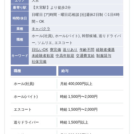
大宮
エリア
【大宮駅】より徒歩2分
最寄り駅
日曜日 [ア]時間・曜日応相談 [社]週休2日制 ◇1日4時
時間/休日
間～OK
キャバクラ
業種
ホール(社員), ホール(バイト), 幹部候補, 送りドライバ
職種
ー, ソムリエ, エスコート
日払いOK
寮完備
送りあり
年齢不問
経験者優遇
未経験者歓迎
中高年歓迎
交通費支給
制服貸与
キーワード
社保完備
職種
給与
ホール(社員)
月給 400,000円以上
ホール(バイト)
時給 1,500円〜2,000円
エスコート
時給 1,500円〜2,000円
送りドライバー
時給 1,500円以上