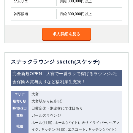
ソムリエ
月給 300,000円以上
幹部候補
月給 800,000円以上
求人詳細を見る
スナックラウンジ sketch(スケッチ)
完全新規OPEN！大宮で一番ラクで稼げるラウンジ♪社
会保険＆賞与ありなど福利厚生充実！
大宮
エリア
大宮駅から徒歩3分
最寄り駅
日曜定休・別途交代で休日あり
時間/休日
ガールズラウンジ
業種
ホール(社員), ホール(バイト), 送りドライバー, ヘアメ
職種
イク, キッチン(社員), エスコート, キッチン(バイト)