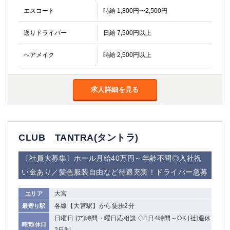
船橋
津田沼
エスコート
時給 1,800円〜2,500円
成田
千葉
西船橋
佐倉
送りドライバー
日給 7,500円以上
柏（西口）
木更津
ヘアメイク
時給 2,500円以上
柏（東口）
下総中山
茂原
松戸
八千代台
本八幡
求人詳細を見る
東金
浦安
栃木県
CLUB TANTRA(タントラ)
宇都宮
小山
東武宇都宮（宇都宮西口）
〔社員大募集〕ホール月給40万円～年齢不問◎入社祝
い金あり／髪色服装自由など待遇充実！ドライバー急募
茨城県
大宮
エリア
土浦
ひたち野うしく
各線【大宮駅】から徒歩2分
最寄り駅
日曜日 [ア]時間・曜日応相談 ◇1日4時間～OK [社]週休
群馬県
時間/休日