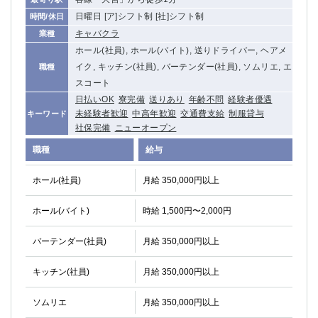
関内・馬車道・日ノ出町
武蔵新城
日曜日 [ア]シフト制 [社]シフト制
時間/休日
元住吉
茅ヶ崎
キャバクラ
業種
戸塚
たまプラーザ
ホール(社員), ホール(バイト), 送りドライバー, ヘアメ
大船
相模原
イク, キッチン(社員), バーテンダー(社員), ソムリエ, エ
職種
スコート
厚木
横須賀
日払いOK
寮完備
送りあり
年齢不問
経験者優遇
桜木町
未経験者歓迎
中高年歓迎
交通費支給
制服貸与
キーワード
社保完備
ニューオープン
埼玉県
職種
給与
大宮
南越谷
志木
川越
ホール(社員)
月給 350,000円以上
草加
南浦和
ホール(バイト)
時給 1,500円〜2,000円
所沢
熊谷
獨協大学前＜草加松原＞
北浦和（西口）
バーテンダー(社員)
月給 350,000円以上
春日部
川口
蕨
キッチン(社員)
月給 350,000円以上
千葉県
ソムリエ
月給 350,000円以上