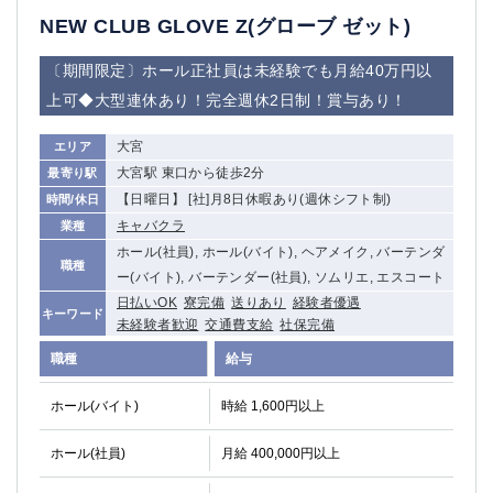
NEW CLUB GLOVE Z(グローブ ゼット)
〔期間限定〕ホール正社員は未経験でも月給40万円以
上可◆大型連休あり！完全週休2日制！賞与あり！
大宮
エリア
大宮駅 東口から徒歩2分
最寄り駅
【日曜日】 [社]月8日休暇あり(週休シフト制)
時間/休日
キャバクラ
業種
ホール(社員), ホール(バイト), ヘアメイク, バーテンダ
職種
ー(バイト), バーテンダー(社員), ソムリエ, エスコート
日払いOK
寮完備
送りあり
経験者優遇
キーワード
未経験者歓迎
交通費支給
社保完備
職種
給与
ホール(バイト)
時給 1,600円以上
ホール(社員)
月給 400,000円以上