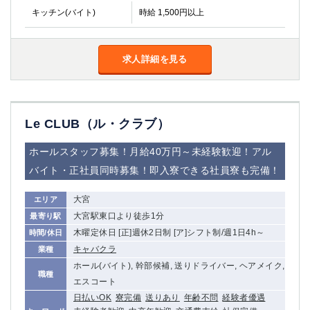
キッチン(バイト)
時給 1,500円以上
求人詳細を見る
Le CLUB（ル・クラブ）
ホールスタッフ募集！月給40万円～未経験歓迎！アル
バイト・正社員同時募集！即入寮できる社員寮も完備！
大宮
エリア
大宮駅東口より徒歩1分
最寄り駅
木曜定休日 [正]週休2日制 [ア]シフト制/週1日4h～
時間/休日
キャバクラ
業種
ホール(バイト), 幹部候補, 送りドライバー, ヘアメイク,
職種
エスコート
日払いOK
寮完備
送りあり
年齢不問
経験者優遇