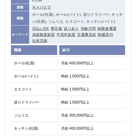
2日制
高崎
館林
キャバクラ
業種
ホール(社員), ホール(バイト), 送りドライバー, キッチ
職種
ン(社員), ソムリエ, エスコート, キッチン(バイト)
0
選択した内容で設定
該当求人
件
日払いOK
寮完備
送りあり
年齢不問
経験者優遇
未経験者歓迎
中高年歓迎
交通費支給
制服貸与
キーワード
社保完備
職種
給与
ホール(社員)
月給 400,000円以上
ホール(バイト)
時給 1,500円以上
エスコート
時給 1,500円以上
送りドライバー
時給 1,500円以上
ソムリエ
月給 300,000円以上
キッチン(社員)
月給 400,000円以上