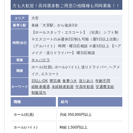
赤坂
高円寺
方も大歓迎！高待遇多数ご用意◎他職種も同時募集！！
赤羽
品川
蒲田東口
多摩センター
大宮
エリア
立川（南口）
新宿
各線「大宮駅」から徒歩3分
最寄り駅
浜松町
西葛西
【ホールスタッフ・エスコート】 ［社員］ シフト制
中野
葛西
※エスコートのみ週休2日制も可能（週5日以上出勤）
時間/休日
府中
［アルバイト］ 時間・曜日応相談 ※週3日以上 【ヘア
中目黒
メイク・送りドライバー】 曜日応相談
ひばりヶ丘（北口）
学芸大学
キャバクラ
業種
吉祥寺（南口／公園口）
小作・羽村・福生エリア
ホール(社員), ホール(バイト), 送りドライバー, ヘアメ
自由が丘
吉祥寺（北口／東口）
職種
イク, エスコート
四谷
錦糸町南口
日払いOK
寮完備
食事つき
送りあり
年齢不問
下北沢・経堂
金町（北口）
経験者優遇
未経験者歓迎
中高年歓迎
交通費支給
キーワード
成増駅徒歩3分の好立地！
①JR埼京線「赤羽駅」から徒歩2分 ②
制服貸与
三軒茶屋（南口）
①歌舞伎町 ②新宿 ③新宿三丁目 ④
職種
給与
①歌舞伎町 ②新宿 ③西部新宿 ③東新宿
①歌舞伎町 ②新宿
①銀座 ②新橋
錦糸町(南口)
ホール(社員)
月給 350,000円以上
蒲田(西口)
清瀬（南口）
ホール(バイト)
時給 1,500円以上
①東武練馬 ②成増・板橋 ③大山 ②池袋
池袋東口