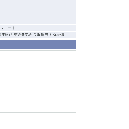
 エスコート
高年歓迎
交通費支給
制服貸与
社保完備