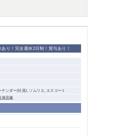
休あり！完全週休2日制！賞与あり！
バーテンダー(社員), ソムリエ, エスコート
社保完備