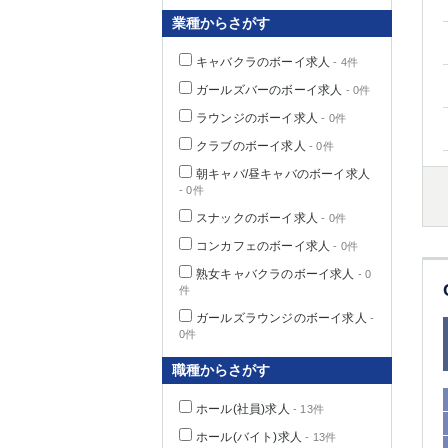
業種からさがす
キャバクラのボーイ求人
- 4件
千葉県
ガールズバーのボーイ求人
- 0件
ラウンジのボーイ求人
- 0件
クラブのボーイ求人
- 0件
朝キャバ/昼キャバのボーイ求人
- 0件
栃木県
スナックのボーイ求人
- 0件
コンカフェのボーイ求人
- 0件
茨城県
熟女キャバクラのボーイ求人
- 0
件
群馬県
ガールズラウンジのボーイ求人
-
0件
職種からさがす
ホール(社員)求人
- 13件
ホール(バイト)求人
- 13件