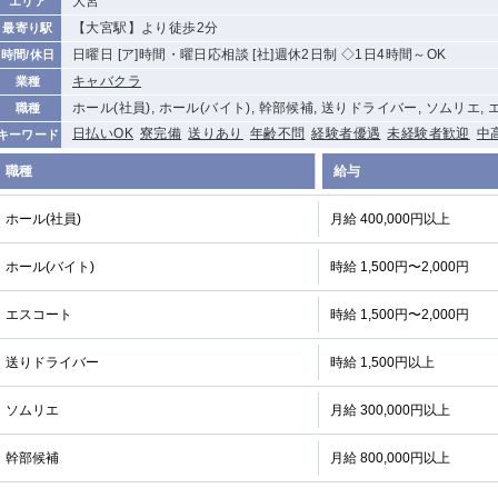
大宮
エリア
【大宮駅】より徒歩2分
最寄り駅
日曜日 [ア]時間・曜日応相談 [社]週休2日制 ◇1日4時間～OK
時間/休日
キャバクラ
業種
ホール(社員), ホール(バイト), 幹部候補, 送りドライバー, ソムリエ,
職種
日払いOK
寮完備
送りあり
年齢不問
経験者優遇
未経験者歓迎
中
キーワード
職種
給与
ホール(社員)
月給 400,000円以上
ホール(バイト)
時給 1,500円〜2,000円
エスコート
時給 1,500円〜2,000円
送りドライバー
時給 1,500円以上
ソムリエ
月給 300,000円以上
幹部候補
月給 800,000円以上