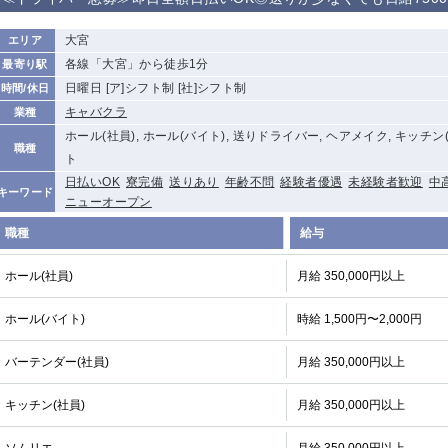
から徒歩10分
①歌舞伎町 ②
①銀座 ②新橋
錦糸町(南口)
蒲田(西口)
大宮
エリア
新宿
各線「大宮」から徒歩1分
最寄り駅
①東武練馬 ②
池袋東口
金町
大井町
日曜日 [ア]シフト制 [社]シフト制
時間/休日
成増・板橋 ③
大山 ②池袋
キャバクラ
業種
下赤塚
竹ノ塚
三鷹
亀戸
ホール(社員), ホール(バイト), 送りドライバー, ヘアメイク, キッチン(
職種
荻窪
浅草
新小岩
幡ヶ谷
ト
日払いOK
寮完備
送りあり
年齢不問
経験者優遇
未経験者歓迎
中
小岩
湯島
久米川
市川
キーワード
ニューオープン
五井
職種
給与
関内
横浜
川崎
溝の口
ホール(社員)
月給 350,000円以上
新横浜
藤沢
平塚
武蔵小杉
小田原
横浜・桜木町
関内・馬車道・
武蔵新城
ホール(バイト)
時給 1,500円〜2,000円
日ノ出町
茅ヶ崎
戸塚
たまプラーザ
大船
バーテンダー(社員)
月給 350,000円以上
厚木
横須賀
桜木町
キッチン(社員)
月給 350,000円以上
大宮
南越谷
志木
川越
南浦和
所沢
熊谷
獨協大学前＜