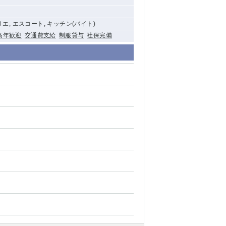
リエ, エスコート, キッチン(バイト)
高年歓迎
交通費支給
制服貸与
社保完備