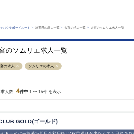
MENU
エリアから探す
関西版
業種から探す
銀座
上野
六本木
池袋
>
>
>
ャバクラボーイルート
埼玉県の求人一覧
大宮の求人一覧
大宮のソムリエ求人一覧
職種から探す
特徴から探す
歌舞伎町
吉祥寺
練馬
渋谷
運営者情報
キャバクラボーイルートとは？
錦糸町
秋葉原
八王子
恵比寿
サイトマップ
宮のソムリエ求人一覧
立川
千葉中央
門前仲町
町田
横須賀中央
調布
蒲田
北千住
大宮の求人
ソムリエの求人
大山
赤坂
高円寺
赤羽
蒲田東口
多摩センター
立川（南口）
新宿
西葛西
中野
葛西
府中
4
当求人数
件中
1 〜 15件 を表示
ひばりヶ丘（北
学芸大学
吉祥寺（南口／
小作・羽村・
口）
公園口）
生エリア
吉祥寺（北口／
四谷
錦糸町南口
下北沢・経堂
東口）
成増駅徒歩3分
①JR埼京線
三軒茶屋（南
①歌舞伎町 
の好立地！
「赤羽駅」から
口）
新宿 ③新宿
CLUB GOLD(ゴールド)
徒歩2分 ②東
丁目 ④西武
京メトロ南北線
宿
≪ドライバー急募≫即日全額日払いOK◎送りが少なくても日給750
「赤羽岩淵駅」