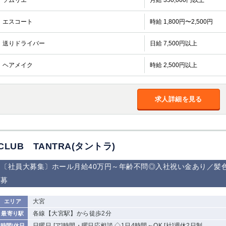
ソムリエ
月給 350,000円以上
加松原＞
春日部
川口
蕨
エスコート
時給 1,800円〜2,500円
船橋
津田沼
成田
千葉
送りドライバー
日給 7,500円以上
佐倉
柏（西口）
木更津
柏（東口）
ヘアメイク
時給 2,500円以上
茂原
松戸
八千代台
本八幡
浦安
求人詳細を見る
宇都宮
小山
東武宇都宮（宇
都宮西口）
土浦
ひたち野うしく
CLUB TANTRA(タントラ)
高崎
館林
〔社員大募集〕ホール月給40万円～年齢不問◎入社祝い金あり／髪
募
0
選択した内容で設定
該当求人
件
大宮
エリア
各線【大宮駅】から徒歩2分
最寄り駅
日曜日 [ア]時間・曜日応相談 ◇1日4時間～OK [社]週休2日制
時間/休日