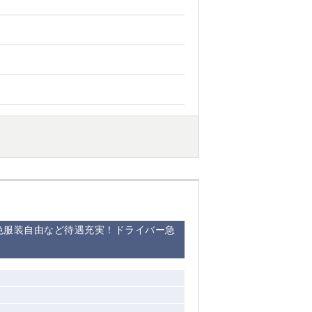
西船橋
下総中山
東金
色服装自由など待遇充実！ドライバー急