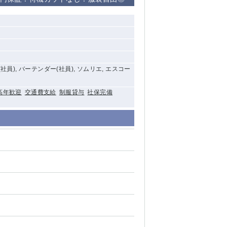
清瀬（南口）
大泉学園
水道橋
社員), バーテンダー(社員), ソムリエ, エスコー
祖師ヶ谷大蔵
高年歓迎
交通費支給
制服貸与
社保完備
西麻布
本厚木
橋本
元住吉
相模原
草加
草
北浦和（西口）