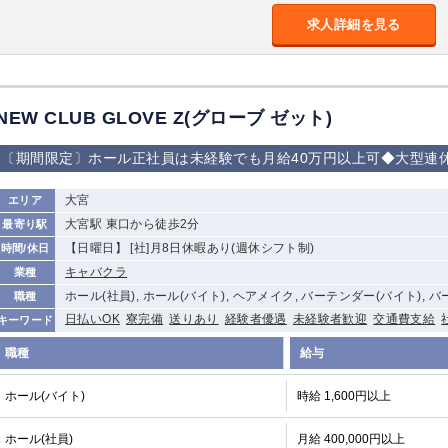
求人詳細を見る
NEW CLUB GLOVE Z(グローブ ゼット)
〔期間限定〕ホール正社員は未経験でも月給40万円以上可◆大型連
大宮
エリア
大宮駅 東口から徒歩2分
最寄り駅
【日曜日】 [社]月8日休暇あり(週休シフト制)
時間/休日
キャバクラ
業種
ホール(社員), ホール(バイト), ヘアメイク, バーテンダー(バイト), 
職種
日払いOK
寮完備
送りあり
経験者優遇
未経験者歓迎
交通費支給
キーワード
職種
給与
ホール(バイト)
時給 1,600円以上
ホール(社員)
月給 400,000円以上