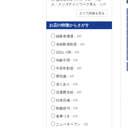
人・メンズナイトワーク求人
- 11件
エリア詳細を見る
お店の特徴からさがす
経験者優遇
- 4件
未経験者歓迎
- 4件
日払いOK
- 4件
年齢不問
- 3件
中高年歓迎
- 3件
神奈川県
寮完備
- 4件
送りあり
- 4件
交通費支給
- 4件
社保完備
- 4件
制服貸与
- 3件
食事つき
- 0件
埼玉県
ニューオープン
- 1件