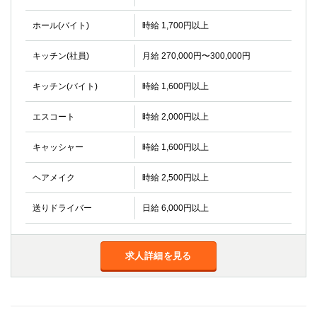
金町
大井町
大泉学園
下赤塚
ホール(バイト)
時給 1,700円以上
竹ノ塚
三鷹
キッチン(社員)
月給 270,000円〜300,000円
亀戸
水道橋
荻窪
浅草
キッチン(バイト)
時給 1,600円以上
新小岩
幡ヶ谷
祖師ヶ谷大蔵
小岩
エスコート
時給 2,000円以上
湯島
久米川
市川
西麻布
キャッシャー
時給 1,600円以上
五井
ヘアメイク
時給 2,500円以上
神奈川県
送りドライバー
日給 6,000円以上
関内
横浜
川崎
溝の口
求人詳細を見る
本厚木
新横浜
藤沢
平塚
武蔵小杉
橋本
小田原
横浜・桜木町