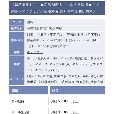
赤坂
高円寺
【緊急募集】＼＼★新店舗拡大につき大量採用★／／
赤羽
品川
経験不問！男女共に採用枠★ 送り無料＆賄い無料♪
蒲田東口
多摩センター
立川（南口）
新宿
池袋
エリア
浜松町
西葛西
各線池袋駅北口徒歩10秒
最寄り駅
中野
葛西
日曜日 ※夏期・年末年始・GW連休あり （年末年始）
府中
中目黒
休業期間：2025年12月31日（水）‐ 2026年1月4日
時間/休日
ひばりヶ丘（北口）
学芸大学
（日） ※ご応募は随時受付中
吉祥寺（南口／公園口）
キャバクラ
小作・羽村・福生エリア
業種
ホール(社員), ホール(バイト), 幹部候補, 送りドライバ
自由が丘
吉祥寺（北口／東口）
ー, ヘアメイク, キッチン(社員), キャッシャー, エスコ
職種
四谷
錦糸町南口
ート, キッチン(バイト)
下北沢・経堂
金町（北口）
日払いOK, 寮完備, 食事つき, 送りあり, 年齢不問, 経験
成増駅徒歩3分の好立地！
①JR埼京線「赤羽駅」から徒歩2分 ②
キーワード
者優遇, 未経験者歓迎, 中高年歓迎, 制服貸与, 社保完備
三軒茶屋（南口）
①歌舞伎町 ②新宿 ③新宿三丁目 ④
職種
①歌舞伎町 ②新宿 ③西部新宿 ③東新宿
①歌舞伎町 ②新宿
給与
①銀座 ②新橋
錦糸町(南口)
幹部候補
月給 500,000円以上
蒲田(西口)
清瀬（南口）
①東武練馬 ②成増・板橋 ③大山 ②池袋
池袋東口
ホール(社員)
月給 350,000円以上