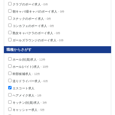
高崎
館林
クラブのボーイ求人
- 0件
朝キャバ/昼キャバのボーイ求人
- 0件
スナックのボーイ求人
- 0件
0
選択した内容で設定
該当求人
件
コンカフェのボーイ求人
- 0件
熟女キャバクラのボーイ求人
- 0件
ガールズラウンジのボーイ求人
- 0件
職種からさがす
ホール(社員)求人
- 12件
ホール(バイト)求人
- 10件
幹部候補求人
- 12件
送りドライバー求人
- 6件
エスコート求人
ヘアメイク求人
- 1件
キッチン(社員)求人
- 3件
キャッシャー求人
- 5件