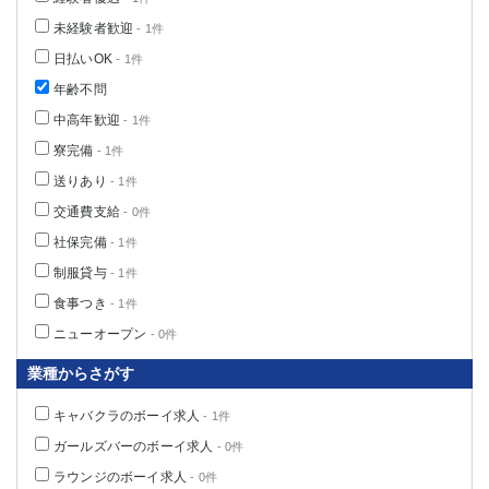
船橋
津田沼
未経験者歓迎
- 1件
成田
千葉
日払いOK
- 1件
西船橋
佐倉
年齢不問
柏（西口）
木更津
中高年歓迎
- 1件
柏（東口）
下総中山
寮完備
茂原
松戸
- 1件
八千代台
本八幡
送りあり
- 1件
東金
浦安
交通費支給
- 0件
社保完備
- 1件
栃木県
制服貸与
- 1件
宇都宮
小山
食事つき
- 1件
東武宇都宮（宇都宮西口）
ニューオープン
- 0件
業種からさがす
茨城県
キャバクラのボーイ求人
土浦
ひたち野うしく
- 1件
ガールズバーのボーイ求人
- 0件
群馬県
ラウンジのボーイ求人
- 0件