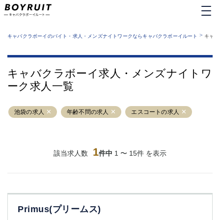
MENU
エリアから探す
関西版
>
業種から探す
キャバクラボーイのバイト・求人・メンズナイトワークならキャバクラボーイルート
キャバ
職種から探す
東京都
特徴から探す
運営者情報
銀座
上野
キャバクラボーイルートとは？
キャバクラボーイ求人・メンズナイトワ
サイトマップ
六本木
池袋
ーク求人一覧
新橋
歌舞伎町
吉祥寺
練馬
池袋の求人
渋谷
年齢不問の求人
大和
エスコートの求人
錦糸町
秋葉原
八王子
恵比寿
神田
立川
1
該当求人数
件中
1 〜 15件 を表示
千葉中央
門前仲町
町田
五反田
横須賀中央
調布
蒲田
北千住
Primus(プリームス)
①六本木 ②西麻布
大山