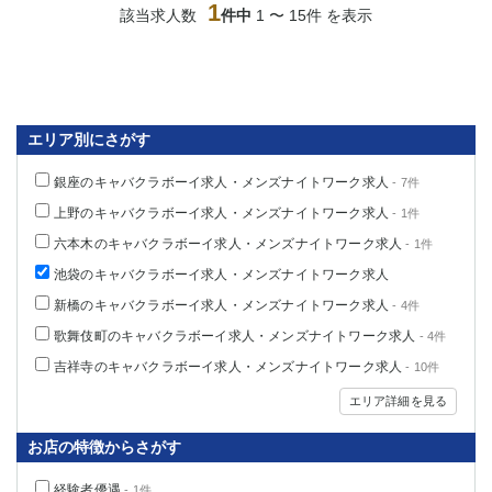
1
該当求人数
件中
1 〜 15件 を表示
関内・馬車道・日ノ出町
武蔵新城
元住吉
茅ヶ崎
戸塚
たまプラーザ
大船
相模原
厚木
横須賀
エリア別にさがす
桜木町
銀座のキャバクラボーイ求人・メンズナイトワーク求人
- 7件
埼玉県
上野のキャバクラボーイ求人・メンズナイトワーク求人
- 1件
六本木のキャバクラボーイ求人・メンズナイトワーク求人
- 1件
大宮
南越谷
池袋のキャバクラボーイ求人・メンズナイトワーク求人
志木
川越
草加
南浦和
新橋のキャバクラボーイ求人・メンズナイトワーク求人
- 4件
所沢
熊谷
歌舞伎町のキャバクラボーイ求人・メンズナイトワーク求人
- 4件
獨協大学前＜草加松原＞
北浦和（西口）
吉祥寺のキャバクラボーイ求人・メンズナイトワーク求人
- 10件
春日部
川口
エリア詳細を見る
蕨
お店の特徴からさがす
千葉県
経験者優遇
- 1件