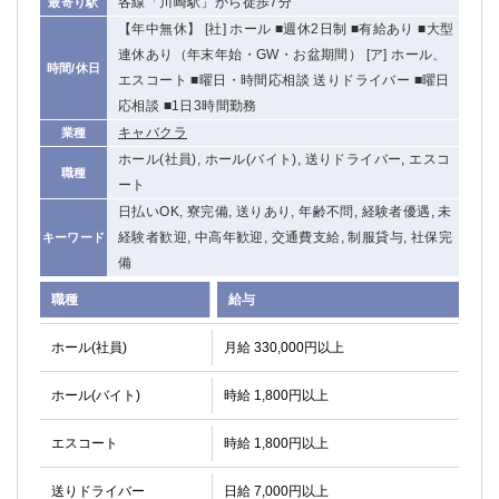
各線「川崎駅」から徒歩7分
最寄り駅
関内・馬車道・日ノ出町
武蔵新城
【年中無休】 [社] ホール ■週休2日制 ■有給あり ■大型
元住吉
茅ヶ崎
連休あり（年末年始・GW・お盆期間） [ア] ホール、
時間/休日
戸塚
たまプラーザ
エスコート ■曜日・時間応相談 送りドライバー ■曜日
大船
相模原
応相談 ■1日3時間勤務
厚木
横須賀
キャバクラ
業種
桜木町
ホール(社員), ホール(バイト), 送りドライバー, エスコ
職種
ート
埼玉県
日払いOK, 寮完備, 送りあり, 年齢不問, 経験者優遇, 未
経験者歓迎, 中高年歓迎, 交通費支給, 制服貸与, 社保完
キーワード
大宮
南越谷
備
志木
川越
職種
給与
草加
南浦和
所沢
熊谷
ホール(社員)
月給 330,000円以上
獨協大学前＜草加松原＞
北浦和（西口）
春日部
川口
ホール(バイト)
時給 1,800円以上
蕨
エスコート
時給 1,800円以上
千葉県
送りドライバー
日給 7,000円以上