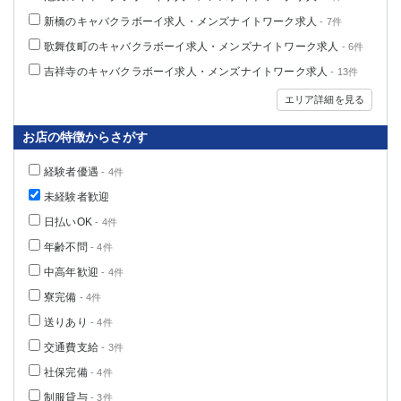
新橋のキャバクラボーイ求人・メンズナイトワーク求人
- 7件
歌舞伎町のキャバクラボーイ求人・メンズナイトワーク求人
- 6件
吉祥寺のキャバクラボーイ求人・メンズナイトワーク求人
- 13件
エリア詳細を見る
お店の特徴からさがす
経験者優遇
- 4件
未経験者歓迎
日払いOK
- 4件
年齢不問
- 4件
中高年歓迎
- 4件
寮完備
- 4件
送りあり
- 4件
交通費支給
- 3件
社保完備
- 4件
制服貸与
- 3件