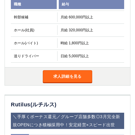
職種
給与
高崎
館林
幹部候補
月給 600,000円以上
0
選択した内容で設定
該当求人
件
ホール(社員)
月給 320,000円以上
ホール(バイト)
時給 1,800円以上
送りドライバー
日給 5,000円以上
求人詳細を見る
Rutilus(ルチルス)
＼手厚くボーナス還元／グループ店舗多数◎3月完全新
規OPENにつき積極採用中！安定経営×スピード出世