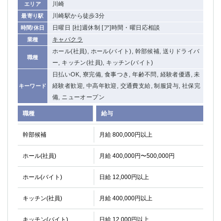
川崎
エリア
川崎駅から徒歩3分
最寄り駅
日曜日 [社]週休制 [ア]時間・曜日応相談
時間/休日
キャバクラ
業種
ホール(社員), ホール(バイト), 幹部候補, 送りドライバ
職種
ー, キッチン(社員), キッチン(バイト)
日払いOK, 寮完備, 食事つき, 年齢不問, 経験者優遇, 未
経験者歓迎, 中高年歓迎, 交通費支給, 制服貸与, 社保完
キーワード
備, ニューオープン
職種
給与
幹部候補
月給 800,000円以上
ホール(社員)
月給 400,000円〜500,000円
ホール(バイト)
日給 12,000円以上
キッチン(社員)
月給 400,000円以上
キッチン(バイト)
日給 12,000円以上