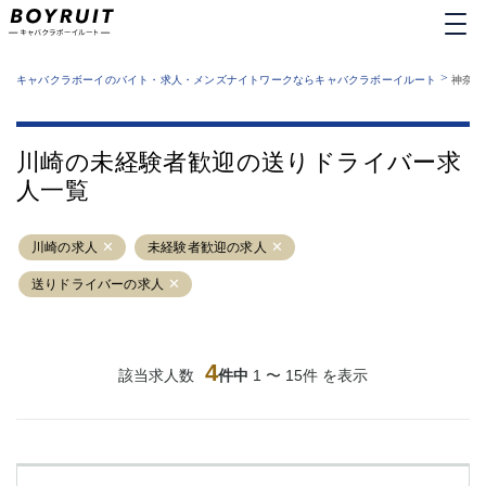
MENU
エリアから探す
関西版
>
業種から探す
キャバクラボーイのバイト・求人・メンズナイトワークならキャバクラボーイルート
神奈川
職種から探す
東京都
特徴から探す
運営者情報
銀座
上野
キャバクラボーイルートとは？
川崎の未経験者歓迎の送りドライバー求
サイトマップ
六本木
池袋
人一覧
新橋
歌舞伎町
吉祥寺
練馬
川崎の求人
渋谷
未経験者歓迎の求人
大和
錦糸町
秋葉原
送りドライバーの求人
八王子
恵比寿
神田
立川
千葉中央
門前仲町
4
該当求人数
件中
1 〜 15件 を表示
町田
五反田
横須賀中央
調布
蒲田
北千住
①六本木 ②西麻布
大山