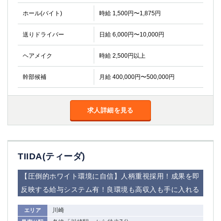
金町
大井町
ホール(バイト)
時給 1,500円〜1,875円
大泉学園
下赤塚
竹ノ塚
三鷹
送りドライバー
日給 6,000円〜10,000円
亀戸
水道橋
荻窪
浅草
ヘアメイク
時給 2,500円以上
新小岩
幡ヶ谷
幹部候補
月給 400,000円〜500,000円
祖師ヶ谷大蔵
小岩
湯島
久米川
市川
西麻布
求人詳細を見る
五井
神奈川県
TIIDA(ティーダ)
関内
横浜
川崎
溝の口
【圧倒的ホワイト環境に自信】人柄重視採用！成果を即
本厚木
新横浜
反映する給与システム有！良環境も高収入も手に入れる
藤沢
平塚
武蔵小杉
橋本
川崎
エリア
小田原
横浜・桜木町