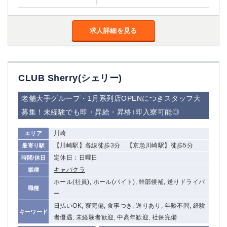
船橋
津田沼
成田
千葉
求人詳細を見る
西船橋
佐倉
柏（西口）
木更津
柏（東口）
下総中山
茂原
松戸
CLUB Sherry(シェリー)
八千代台
本八幡
東金
浦安
老舗大手グループ・1月系列店OPENにつきスタッフ大
募集！未経験でも即・昇給・昇格↑即入寮可能◎
栃木県
川崎
エリア
宇都宮
小山
【川崎駅】各線徒歩3分 【京急川崎駅】徒歩5分
最寄り駅
東武宇都宮（宇都宮西口）
定休日：日曜日
時間/休日
キャバクラ
業種
茨城県
ホール(社員), ホール(バイト), 幹部候補, 送りドライバ
職種
土浦
ひたち野うしく
ー
日払いOK, 寮完備, 食事つき, 送りあり, 年齢不問, 経験
キーワード
群馬県
者優遇, 未経験者歓迎, 中高年歓迎, 社保完備