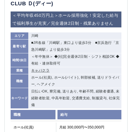
赤坂
高円寺
CLUB Ｄ(ディー)
赤羽
品川
＜平均年収450万円上＞ホール採用強化！安定した給与
蒲田東口
多摩センター
で福利厚生が充実／完全週休2日制・残業ありません
立川（南口）
新宿
浜松町
西葛西
川崎
エリア
中野
葛西
■JR各線「川崎駅」東口より徒歩3分 ■京浜急行「京
府中
中目黒
最寄り駅
急川崎駅」より徒歩3分
ひばりヶ丘（北口）
学芸大学
＜年中無休＞ ◆[社]完全週休2日制・シフト相談OK ◆
時間/休日
吉祥寺（南口／公園口）
小作・羽村・福生エリア
有給・連休取得可
自由が丘
吉祥寺（北口／東口）
キャバクラ
業種
四谷
錦糸町南口
ホール(社員), ホール(バイト), 幹部候補, 送りドライバ
職種
下北沢・経堂
金町（北口）
ー, ヘアメイク
成増駅徒歩3分の好立地！
①JR埼京線「赤羽駅」から徒歩2分 ②
日払いOK, 寮完備, 送りあり, 年齢不問, 経験者優遇, 未
三軒茶屋（南口）
①歌舞伎町 ②新宿 ③新宿三丁目 ④
経験者歓迎, 中高年歓迎, 交通費支給, 制服貸与, 社保完
キーワード
①歌舞伎町 ②新宿 ③西部新宿 ③東新宿
①歌舞伎町 ②新宿
備
①銀座 ②新橋
錦糸町(南口)
職種
給与
蒲田(西口)
清瀬（南口）
①東武練馬 ②成増・板橋 ③大山 ②池袋
池袋東口
ホール(社員)
月給 300,000円〜350,000円