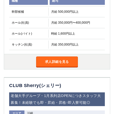
職種
給与
高崎
館林
幹部候補
月給 500,000円以上
0
ホール(社員)
月給 350,000円〜400,000円
選択した内容で設定
該当求人
件
ホール(バイト)
時給 1,600円以上
キッチン(社員)
月給 350,000円以上
求人詳細を見る
CLUB Sherry(シェリー)
老舗大手グループ・1月系列店OPENにつきスタッフ大
募集！未経験でも即・昇給・昇格↑即入寮可能◎
川崎
エリア