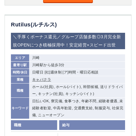
Rutilus(ルチルス)
＼手厚くボーナス還元／グループ店舗多数◎3月完全新
規OPENにつき積極採用中！安定経営×スピード出世
川崎
エリア
川崎駅から徒歩3分
最寄り駅
日曜日 [社]週休制 [ア]時間・曜日応相談
時間/休日
キャバクラ
業種
ホール(社員), ホール(バイト), 幹部候補, 送りドライバ
職種
ー, キッチン(社員), キッチン(バイト)
日払いOK, 寮完備, 食事つき, 年齢不問, 経験者優遇, 未
経験者歓迎, 中高年歓迎, 交通費支給, 制服貸与, 社保完
キーワード
備, ニューオープン
職種
給与