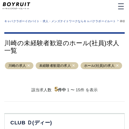
MENU
エリアから探す
関西版
>
業種から探す
キャバクラボーイのバイト・求人・メンズナイトワークならキャバクラボーイルート
神奈川
職種から探す
東京都
特徴から探す
運営者情報
銀座
上野
キャバクラボーイルートとは？
川崎の未経験者歓迎のホール(社員)求人
サイトマップ
六本木
池袋
一覧
新橋
歌舞伎町
吉祥寺
練馬
川崎の求人
渋谷
未経験者歓迎の求人
大和
ホール(社員)の求人
錦糸町
秋葉原
八王子
恵比寿
神田
立川
5
該当求人数
件中
1 〜 15件 を表示
千葉中央
門前仲町
町田
五反田
横須賀中央
調布
蒲田
北千住
CLUB Ｄ(ディー)
①六本木 ②西麻布
大山