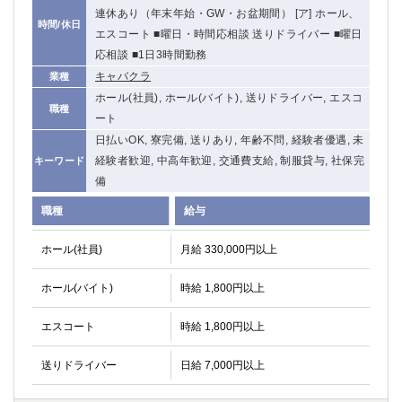
連休あり（年末年始・GW・お盆期間） [ア] ホール、
関内・馬車道・日ノ出町
武蔵新城
時間/休日
エスコート ■曜日・時間応相談 送りドライバー ■曜日
元住吉
茅ヶ崎
応相談 ■1日3時間勤務
戸塚
たまプラーザ
キャバクラ
業種
大船
相模原
ホール(社員), ホール(バイト), 送りドライバー, エスコ
厚木
横須賀
職種
ート
桜木町
日払いOK, 寮完備, 送りあり, 年齢不問, 経験者優遇, 未
経験者歓迎, 中高年歓迎, 交通費支給, 制服貸与, 社保完
キーワード
埼玉県
備
大宮
南越谷
職種
給与
志木
川越
草加
南浦和
ホール(社員)
月給 330,000円以上
所沢
熊谷
ホール(バイト)
時給 1,800円以上
獨協大学前＜草加松原＞
北浦和（西口）
春日部
川口
エスコート
時給 1,800円以上
蕨
送りドライバー
日給 7,000円以上
千葉県