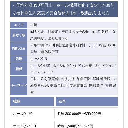
赤坂
高円寺
＜平均年収450万円上＞ホール採用強化！安定した給与
赤羽
品川
で福利厚生が充実／完全週休2日制・残業ありません
蒲田東口
多摩センター
立川（南口）
新宿
川崎
エリア
浜松町
西葛西
■JR各線「川崎駅」東口より徒歩3分 ■京浜急行「京
最寄り駅
中野
葛西
急川崎駅」より徒歩3分
府中
中目黒
＜年中無休＞ ◆[社]完全週休2日制・シフト相談OK ◆
時間/休日
ひばりヶ丘（北口）
学芸大学
有給・連休取得可
吉祥寺（南口／公園口）
キャバクラ
小作・羽村・福生エリア
業種
ホール(社員), ホール(バイト), 幹部候補, 送りドライバ
自由が丘
吉祥寺（北口／東口）
職種
ー, ヘアメイク
四谷
錦糸町南口
日払いOK, 寮完備, 送りあり, 年齢不問, 経験者優遇, 未
下北沢・経堂
金町（北口）
経験者歓迎, 中高年歓迎, 交通費支給, 制服貸与, 社保完
キーワード
成増駅徒歩3分の好立地！
①JR埼京線「赤羽駅」から徒歩2分 ②
備
三軒茶屋（南口）
①歌舞伎町 ②新宿 ③新宿三丁目 ④
職種
①歌舞伎町 ②新宿 ③西部新宿 ③東新宿
①歌舞伎町 ②新宿
給与
①銀座 ②新橋
錦糸町(南口)
ホール(社員)
月給 300,000円〜350,000円
蒲田(西口)
清瀬（南口）
①東武練馬 ②成増・板橋 ③大山 ②池袋
池袋東口
ホール(バイト)
時給 1,500円〜1,875円