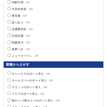
年齢不問
- 5件
中高年歓迎
- 5件
寮完備
- 5件
送りあり
- 5件
交通費支給
- 4件
社保完備
- 5件
制服貸与
- 3件
食事つき
- 3件
ニューオープン
- 1件
業種からさがす
キャバクラのボーイ求人
- 5件
ガールズバーのボーイ求人
- 0件
ラウンジのボーイ求人
- 0件
クラブのボーイ求人
- 0件
朝キャバ/昼キャバのボーイ求人
- 0件