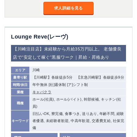
船橋
津田沼
求人詳細を見る
成田
千葉
西船橋
佐倉
柏（西口）
木更津
柏（東口）
下総中山
Lounge Reve(レーヴ)
茂原
松戸
【川崎注目店】未経験から月給35万円以上。 老舗優良
八千代台
本八幡
店で“安定して稼ぐ”黒服ワーク｜昇給・昇格あり
東金
浦安
川崎
エリア
栃木県
【川崎駅】各線徒歩5分 【京急川崎駅】各線徒歩9分
最寄り駅
宇都宮
小山
年中無休 [社]週休制 [ア]シフト制
時間/休日
東武宇都宮（宇都宮西口）
キャバクラ
業種
ホール(社員), ホール(バイト), 幹部候補, キッチン(社
職種
茨城県
員)
日払いOK, 寮完備, 食事つき, 送りあり, 年齢不問, 経験
土浦
ひたち野うしく
者優遇, 未経験者歓迎, 中高年歓迎, 交通費支給, 社保完
キーワード
備
群馬県