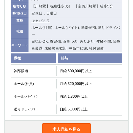
【川崎駅】各線徒歩3分 【京急川崎駅】徒歩5分
最寄り駅
定休日：日曜日
時間/休日
キャバクラ
業種
ホール(社員), ホール(バイト), 幹部候補, 送りドライバ
職種
ー
日払いOK, 寮完備, 食事つき, 送りあり, 年齢不問, 経験
キーワード
者優遇, 未経験者歓迎, 中高年歓迎, 社保完備
職種
給与
幹部候補
月給 600,000円以上
ホール(社員)
月給 320,000円以上
ホール(バイト)
時給 1,800円以上
送りドライバー
日給 5,000円以上
求人詳細を見る