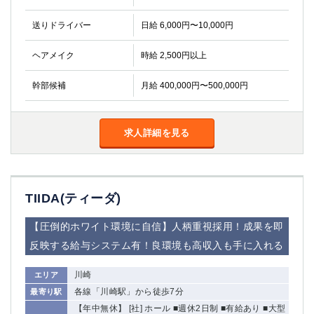
金町
大井町
大泉学園
下赤塚
送りドライバー
日給 6,000円〜10,000円
竹ノ塚
三鷹
ヘアメイク
時給 2,500円以上
亀戸
水道橋
荻窪
浅草
幹部候補
月給 400,000円〜500,000円
新小岩
幡ヶ谷
祖師ヶ谷大蔵
小岩
湯島
久米川
求人詳細を見る
市川
西麻布
五井
神奈川県
TIIDA(ティーダ)
関内
横浜
【圧倒的ホワイト環境に自信】人柄重視採用！成果を即
川崎
溝の口
反映する給与システム有！良環境も高収入も手に入れる
本厚木
新横浜
藤沢
平塚
川崎
エリア
武蔵小杉
各線「川崎駅」から徒歩7分
橋本
最寄り駅
【年中無休】 [社] ホール ■週休2日制 ■有給あり ■大型
小田原
横浜・桜木町