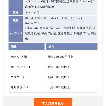
エスコート ■曜日・時間応相談 送りドライバー ■曜日
関内・馬車道・日ノ出町
武蔵新城
応相談 ■1日3時間勤務
元住吉
茅ヶ崎
キャバクラ
業種
戸塚
たまプラーザ
ホール(社員)
ホール(バイト)
送りドライバー
職種
大船
相模原
エスコート
厚木
日払いOK, 寮完備, 送りあり, 年齢不問, 経験者優遇, 未
横須賀
経験者歓迎, 中高年歓迎, 交通費支給, 制服貸与, 社保完
キーワード
桜木町
備
埼玉県
職種
給与
大宮
南越谷
ホール(社員)
月給 330,000円以上
志木
川越
草加
南浦和
ホール(バイト)
時給 1,800円以上
所沢
熊谷
エスコート
時給 1,800円以上
獨協大学前＜草加松原＞
北浦和（西口）
春日部
川口
送りドライバー
日給 7,000円以上
蕨
千葉県
求人詳細を見る