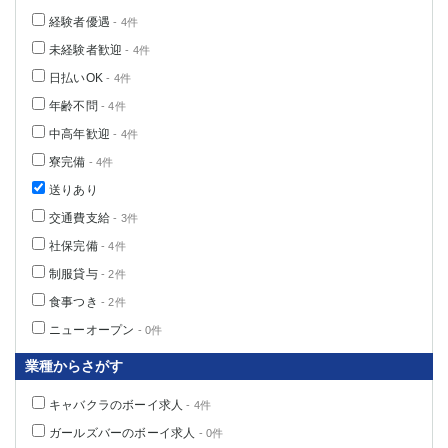
経験者優遇
- 4件
未経験者歓迎
- 4件
日払いOK
- 4件
年齢不問
- 4件
中高年歓迎
- 4件
寮完備
- 4件
送りあり
交通費支給
- 3件
社保完備
- 4件
制服貸与
- 2件
食事つき
- 2件
ニューオープン
- 0件
業種からさがす
キャバクラのボーイ求人
- 4件
ガールズバーのボーイ求人
- 0件