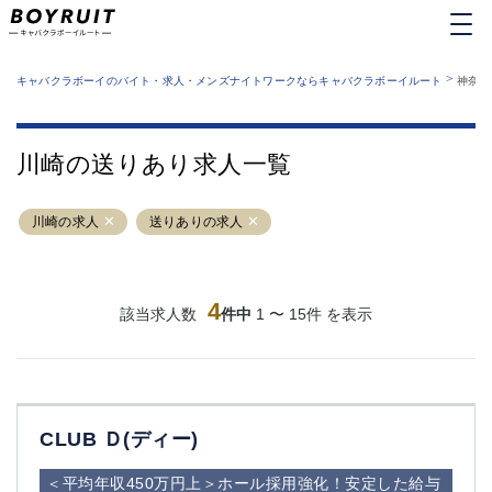
MENU
エリアから探す
関西版
>
業種から探す
キャバクラボーイのバイト・求人・メンズナイトワークならキャバクラボーイルート
神奈川
職種から探す
東京都
特徴から探す
運営者情報
銀座
上野
キャバクラボーイルートとは？
川崎の送りあり求人一覧
サイトマップ
六本木
池袋
新橋
歌舞伎町
川崎の求人
送りありの求人
吉祥寺
練馬
渋谷
大和
錦糸町
秋葉原
八王子
4
恵比寿
該当求人数
件中
1 〜 15件 を表示
神田
立川
千葉中央
門前仲町
町田
五反田
横須賀中央
調布
CLUB Ｄ(ディー)
蒲田
北千住
①六本木 ②西麻布
大山
＜平均年収450万円上＞ホール採用強化！安定した給与