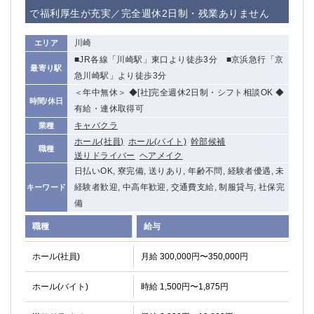
赤坂
高円寺
で福利厚生が充実／完全週休2日制・残業ありません
赤羽
品川
蒲田東口
多摩センター
川崎
エリア
立川（南口）
新宿
■JR各線「川崎駅」東口より徒歩3分 ■京浜急行「京
最寄り駅
浜松町
西葛西
急川崎駅」より徒歩3分
中野
葛西
＜年中無休＞ ◆[社]完全週休2日制・シフト相談OK ◆
時間/休日
府中
有給・連休取得可
中目黒
キャバクラ
業種
ひばりヶ丘（北口）
学芸大学
ホール(社員)
ホール(バイト)
幹部候補
吉祥寺（南口／公園口）
小作・羽村・福生エリア
職種
送りドライバー
ヘアメイク
自由が丘
吉祥寺（北口／東口）
日払いOK, 寮完備, 送りあり, 年齢不問, 経験者優遇, 未
四谷
錦糸町南口
経験者歓迎, 中高年歓迎, 交通費支給, 制服貸与, 社保完
キーワード
下北沢・経堂
金町（北口）
備
成増駅徒歩3分の好立地！
①JR埼京線「赤羽駅」から徒歩2分 ②
職種
給与
三軒茶屋（南口）
①歌舞伎町 ②新宿 ③新宿三丁目 ④
①歌舞伎町 ②新宿 ③西部新宿 ③東新宿
①歌舞伎町 ②新宿
ホール(社員)
月給 300,000円〜350,000円
①銀座 ②新橋
錦糸町(南口)
蒲田(西口)
清瀬（南口）
ホール(バイト)
時給 1,500円〜1,875円
①東武練馬 ②成増・板橋 ③大山 ②池袋
池袋東口