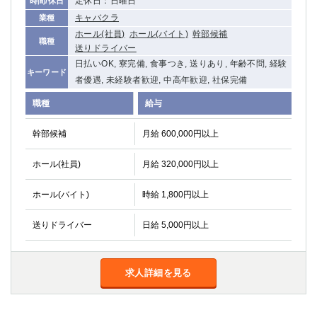
定休日：日曜日
時間/休日
キャバクラ
業種
ホール(社員)
ホール(バイト)
幹部候補
職種
送りドライバー
日払いOK, 寮完備, 食事つき, 送りあり, 年齢不問, 経験
キーワード
者優遇, 未経験者歓迎, 中高年歓迎, 社保完備
職種
給与
幹部候補
月給 600,000円以上
ホール(社員)
月給 320,000円以上
ホール(バイト)
時給 1,800円以上
送りドライバー
日給 5,000円以上
求人詳細を見る