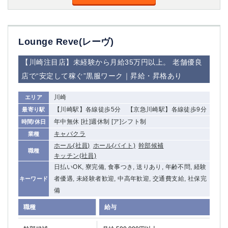
船橋
津田沼
成田
千葉
西船橋
佐倉
Lounge Reve(レーヴ)
柏（西口）
木更津
柏（東口）
下総中山
【川崎注目店】未経験から月給35万円以上。 老舗優良
茂原
松戸
店で“安定して稼ぐ”黒服ワーク｜昇給・昇格あり
八千代台
本八幡
東金
浦安
川崎
エリア
【川崎駅】各線徒歩5分 【京急川崎駅】各線徒歩9分
最寄り駅
栃木県
年中無休 [社]週休制 [ア]シフト制
時間/休日
キャバクラ
業種
宇都宮
小山
ホール(社員)
ホール(バイト)
幹部候補
職種
東武宇都宮（宇都宮西口）
キッチン(社員)
日払いOK, 寮完備, 食事つき, 送りあり, 年齢不問, 経験
茨城県
者優遇, 未経験者歓迎, 中高年歓迎, 交通費支給, 社保完
キーワード
備
土浦
ひたち野うしく
職種
給与
群馬県