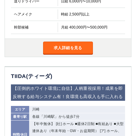
送りドライバー
日給 6,000円〜10,000円
金町
大井町
大泉学園
下赤塚
ヘアメイク
時給 2,500円以上
竹ノ塚
三鷹
亀戸
水道橋
幹部候補
月給 400,000円〜500,000円
荻窪
浅草
新小岩
幡ヶ谷
祖師ヶ谷大蔵
求人詳細を見る
小岩
湯島
久米川
市川
西麻布
五井
TIIDA(ティーダ)
神奈川県
【圧倒的ホワイト環境に自信】人柄重視採用！成果を即
関内
横浜
反映する給与システム有！良環境も高収入も手に入れる
川崎
溝の口
川崎
エリア
本厚木
新横浜
各線「川崎駅」から徒歩7分
最寄り駅
藤沢
平塚
【年中無休】 [社] ホール ■週休2日制 ■有給あり ■大型
武蔵小杉
橋本
連休あり（年末年始・GW・お盆期間） [ア] ホール、
小田原
横浜・桜木町
時間/休日