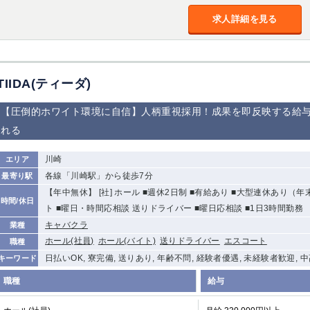
加松原＞
求人詳細を見る
春日部
川口
蕨
船橋
津田沼
成田
千葉
佐倉
柏（西口）
木更津
柏（東口）
TIIDA(ティーダ)
茂原
松戸
八千代台
本八幡
浦安
【圧倒的ホワイト環境に自信】人柄重視採用！成果を即反映する給
れる
宇都宮
小山
東武宇都宮（宇
都宮西口）
川崎
エリア
各線「川崎駅」から徒歩7分
最寄り駅
土浦
ひたち野うしく
【年中無休】 [社] ホール ■週休2日制 ■有給あり ■大型連休あり（
時間/休日
ト ■曜日・時間応相談 送りドライバー ■曜日応相談 ■1日3時間勤務
高崎
館林
キャバクラ
業種
ホール(社員)
ホール(バイト)
送りドライバー
エスコート
職種
日払いOK, 寮完備, 送りあり, 年齢不問, 経験者優遇, 未経験者歓迎, 
キーワード
0
選択した内容で設定
該当求人
件
職種
給与