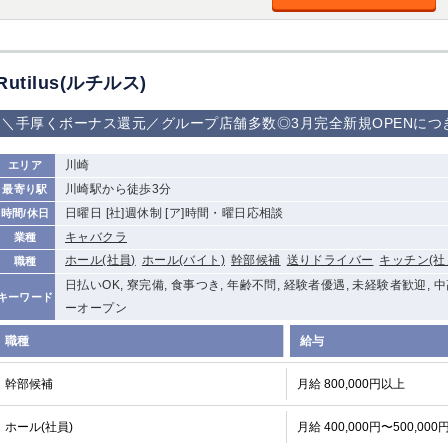
Rutilus(ルチルス)
＼手厚くボーナス還元／グループ店舗多数◎3月完全新規OPENにつ
川崎
エリア
川崎駅から徒歩3分
最寄り駅
日曜日 [社]週休制 [ア]時間・曜日応相談
時間/休日
キャバクラ
業種
ホール(社員)
ホール(バイト)
幹部候補
送りドライバー
キッチン(社
職種
日払いOK, 寮完備, 食事つき, 年齢不問, 経験者優遇, 未経験者歓迎, 
キーワード
ーオープン
職種
給与
幹部候補
月給 800,000円以上
ホール(社員)
月給 400,000円〜500,000