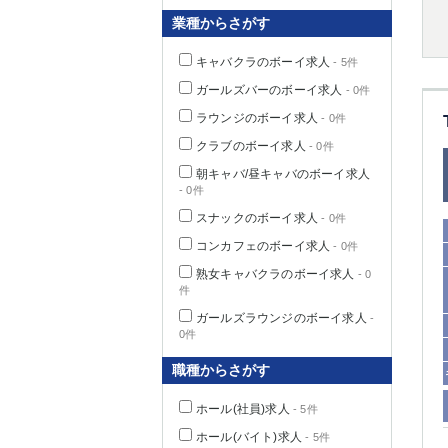
業種からさがす
キャバクラのボーイ求人
- 5件
千葉県
ガールズバーのボーイ求人
- 0件
ラウンジのボーイ求人
- 0件
クラブのボーイ求人
- 0件
朝キャバ/昼キャバのボーイ求人
- 0件
栃木県
スナックのボーイ求人
- 0件
コンカフェのボーイ求人
- 0件
茨城県
熟女キャバクラのボーイ求人
- 0
件
群馬県
ガールズラウンジのボーイ求人
-
0件
職種からさがす
ホール(社員)求人
- 5件
ホール(バイト)求人
- 5件