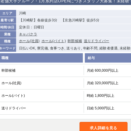
老舗大手グループ・1月系列店OPENにつきスタッフ大募集！未経験
川崎
エリア
【川崎駅】各線徒歩3分 【京急川崎駅】徒歩5分
最寄り駅
定休日：日曜日
時間/休日
キャバクラ
業種
ホール(社員)
ホール(バイト)
幹部候補
送りドライバー
職種
日払いOK, 寮完備, 食事つき, 送りあり, 年齢不問, 経験者優遇, 未経
キーワード
職種
給与
幹部候補
月給 600,000円以上
ホール(社員)
月給 320,000円以上
ホール(バイト)
時給 1,800円以上
送りドライバー
日給 5,000円以上
求人詳細を見る