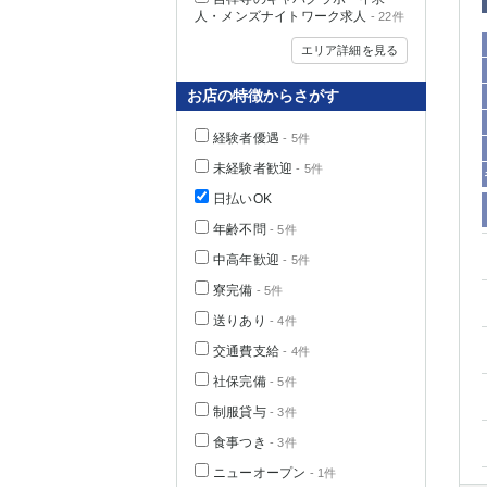
人・メンズナイトワーク求人
- 22件
エリア詳細を見る
お店の特徴からさがす
経験者優遇
- 5件
未経験者歓迎
- 5件
日払いOK
年齢不問
- 5件
中高年歓迎
- 5件
神奈川県
寮完備
- 5件
送りあり
- 4件
交通費支給
- 4件
社保完備
- 5件
制服貸与
- 3件
食事つき
- 3件
埼玉県
ニューオープン
- 1件