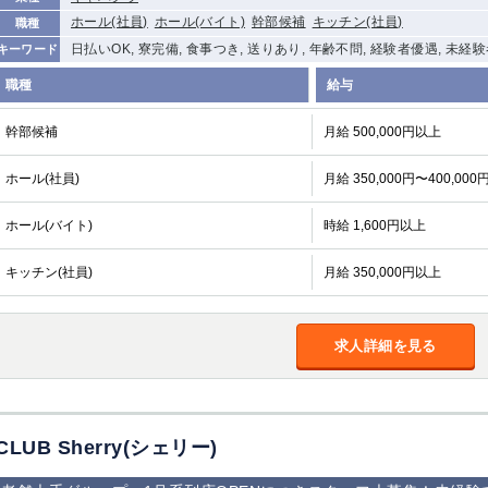
ホール(社員)
ホール(バイト)
幹部候補
キッチン(社員)
職種
日払いOK, 寮完備, 食事つき, 送りあり, 年齢不問, 経験者優遇, 未経
キーワード
職種
給与
幹部候補
月給 500,000円以上
ホール(社員)
月給 350,000円〜400,000
ホール(バイト)
時給 1,600円以上
キッチン(社員)
月給 350,000円以上
求人詳細を見る
CLUB Sherry(シェリー)