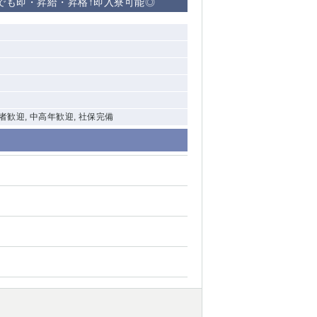
でも即・昇給・昇格↑即入寮可能◎
験者歓迎, 中高年歓迎, 社保完備