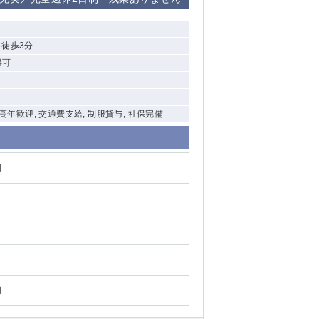
清瀬（南口）
り徒歩3分
大泉学園
得可
水道橋
祖師ヶ谷大蔵
中高年歓迎, 交通費支給, 制服貸与, 社保完備
西麻布
円
本厚木
橋本
元住吉
相模原
円
草加
草
北浦和（西口）