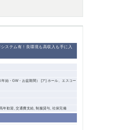
西船橋
下総中山
東金
与システム有！良環境も高収入も手に入
年末年始・GW・お盆期間） [ア] ホール、エスコー
中高年歓迎, 交通費支給, 制服貸与, 社保完備