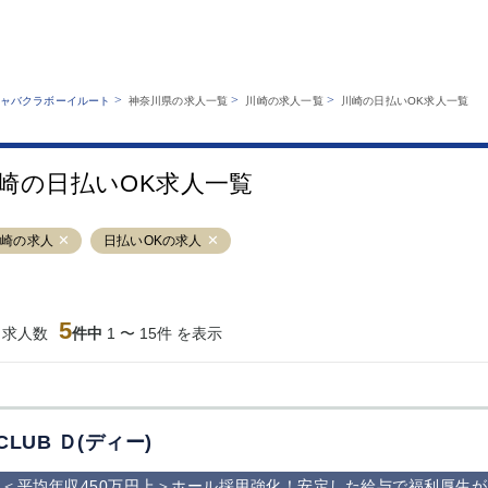
MENU
エリアから探す
関西版
業種から探す
銀座
上野
六本木
池袋
>
>
>
ャバクラボーイルート
神奈川県の求人一覧
川崎の求人一覧
川崎の日払いOK求人一覧
職種から探す
特徴から探す
歌舞伎町
吉祥寺
練馬
渋谷
運営者情報
キャバクラボーイルートとは？
錦糸町
秋葉原
八王子
恵比寿
サイトマップ
崎の日払いOK求人一覧
立川
千葉中央
門前仲町
町田
横須賀中央
調布
蒲田
北千住
川崎の求人
日払いOKの求人
大山
赤坂
高円寺
赤羽
蒲田東口
多摩センター
立川（南口）
新宿
西葛西
中野
葛西
府中
5
当求人数
件中
1 〜 15件 を表示
ひばりヶ丘（北
学芸大学
吉祥寺（南口／
小作・羽村・
口）
公園口）
生エリア
吉祥寺（北口／
四谷
錦糸町南口
下北沢・経堂
東口）
成増駅徒歩3分
①JR埼京線
三軒茶屋（南
①歌舞伎町 
の好立地！
「赤羽駅」から
口）
新宿 ③新宿
CLUB Ｄ(ディー)
徒歩2分 ②東
丁目 ④西武
京メトロ南北線
宿
＜平均年収450万円上＞ホール採用強化！安定した給与で福利厚生
「赤羽岩淵駅」