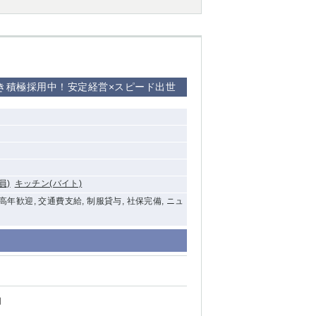
き積極採用中！安定経営×スピード出世
員)
キッチン(バイト)
中高年歓迎, 交通費支給, 制服貸与, 社保完備, ニュ
円