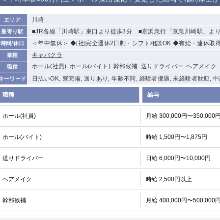
から徒歩10分
①歌舞伎町 ②
①銀座 ②新橋
錦糸町(南口)
蒲田(西口)
川崎
エリア
新宿
■JR各線「川崎駅」東口より徒歩3分 ■京浜急行「京急川崎駅」よ
最寄り駅
①東武練馬 ②
池袋東口
金町
大井町
＜年中無休＞ ◆[社]完全週休2日制・シフト相談OK ◆有給・連休取
時間/休日
成増・板橋 ③
大山 ②池袋
キャバクラ
業種
下赤塚
竹ノ塚
三鷹
亀戸
ホール(社員)
ホール(バイト)
幹部候補
送りドライバー
ヘアメイク
職種
荻窪
浅草
新小岩
幡ヶ谷
日払いOK, 寮完備, 送りあり, 年齢不問, 経験者優遇, 未経験者歓迎, 
キーワード
小岩
湯島
久米川
市川
職種
給与
五井
ホール(社員)
月給 300,000円〜350,000
関内
横浜
川崎
溝の口
ホール(バイト)
時給 1,500円〜1,875円
新横浜
藤沢
平塚
武蔵小杉
小田原
横浜・桜木町
関内・馬車道・
武蔵新城
日ノ出町
送りドライバー
日給 6,000円〜10,000円
茅ヶ崎
戸塚
たまプラーザ
大船
ヘアメイク
時給 2,500円以上
厚木
横須賀
桜木町
幹部候補
月給 400,000円〜500,000
大宮
南越谷
志木
川越
南浦和
所沢
熊谷
獨協大学前＜