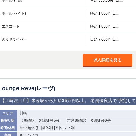
ホール(社員)
月給 330,000円以上
ホール(バイト)
時給 1,800円以上
エスコート
時給 1,800円以上
送りドライバー
日給 7,000円以上
求人詳細を見る
Lounge Reve(レーヴ)
【川崎注目店】未経験から月給35万円以上。 老舗優良店で“安定し
川崎
エリア
【川崎駅】各線徒歩5分 【京急川崎駅】各線徒歩9分
最寄り駅
年中無休 [社]週休制 [ア]シフト制
時間/休日
キャバクラ
業種