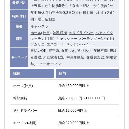
最寄り駅
船橋
津田沼
上野駅』から徒歩5分◇『京成上野駅』から徒歩2分
成田
千葉
年中無休 (社)完全週休2日制※休日を選べます (ア)時
時間/休日
西船橋
佐倉
間・曜日応相談
柏（西口）
木更津
キャバクラ
業種
柏（東口）
下総中山
ホール(社員)
幹部候補
送りドライバー
ヘアメイク
キッチン(社員)
キャッシャー
バーテンダー(バイト)
職種
茂原
松戸
ソムリエ
エスコート
キッチン(バイト)
八千代台
本八幡
日払いOK, 寮完備, 食事つき, 送りあり, 年齢不問, 経験
東金
浦安
者優遇, 未経験者歓迎, 中高年歓迎, 交通費支給, 制服貸
キーワード
与, ニューオープン
栃木県
職種
給与
宇都宮
小山
東武宇都宮（宇都宮西口）
ホール(社員)
月給 430,000円以上
幹部候補
月給 700,000円〜1,000,000円
茨城県
土浦
ひたち野うしく
送りドライバー
日給 12,000円以上
キッチン(社員)
群馬県
月給 320,000円以上