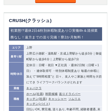
CRUSH(クラッシュ)
初業態!?週休2日&特別休暇制度あり◎実働8h＆清掃業
務なし！遠方までの送り完備！寮2か月無料！
上野
エリア
上野広小路駅・湯島駅・京成上野駅から徒歩3分｜御徒
最寄り駅
町駅から徒歩6分｜上野駅から徒歩7分
定休日：日曜・祝日 ▼正社員 ・週休2日制（日曜＋1
日） ・連休取得可 ・特別休暇制度あり 毎週の休暇に
時間/休日
加えて”8時間程度”と 日々、友人やご家族と時間を大切
にでき ライフワークバランスがとれます
キャバクラ
業種
ホール(社員)
幹部候補
送りドライバー
キッチン(社員)
キャッシャー
ソムリエ
職種
キッチン(バイト)
日払いOK, 寮完備, 送りあり, 年齢不問, 経験者優遇, 未