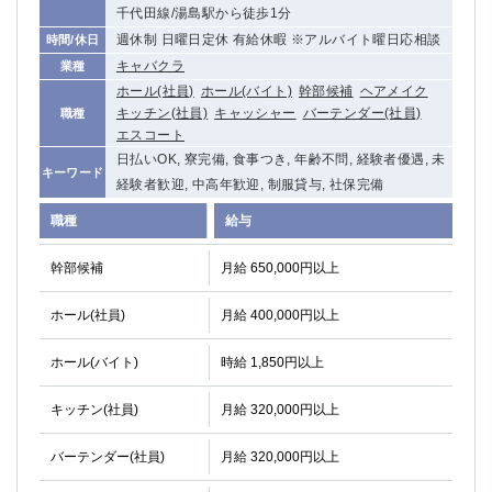
千代田線/湯島駅から徒歩1分
週休制 日曜日定休 有給休暇 ※アルバイト曜日応相談
時間/休日
キャバクラ
業種
ホール(社員)
ホール(バイト)
幹部候補
ヘアメイク
キッチン(社員)
キャッシャー
バーテンダー(社員)
職種
エスコート
日払いOK, 寮完備, 食事つき, 年齢不問, 経験者優遇, 未
キーワード
経験者歓迎, 中高年歓迎, 制服貸与, 社保完備
職種
給与
幹部候補
月給 650,000円以上
ホール(社員)
月給 400,000円以上
ホール(バイト)
時給 1,850円以上
キッチン(社員)
月給 320,000円以上
バーテンダー(社員)
月給 320,000円以上