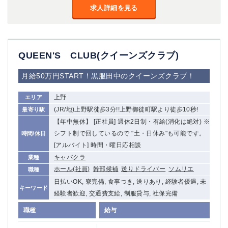
求人詳細を見る
QUEEN'S CLUB(クイーンズクラブ)
月給50万円START！黒服田中のクイーンズクラブ！
上野
エリア
(JR/地)上野駅徒歩3分!!上野御徒町駅より徒歩10秒!
最寄り駅
【年中無休】 [正社員] 週休2日制・有給(消化は絶対) ※
シフト制で回しているので "土・日休み"も可能です。
時間/休日
[アルバイト] 時間・曜日応相談
キャバクラ
業種
ホール(社員)
幹部候補
送りドライバー
ソムリエ
職種
日払いOK, 寮完備, 食事つき, 送りあり, 経験者優遇, 未
キーワード
経験者歓迎, 交通費支給, 制服貸与, 社保完備
職種
給与