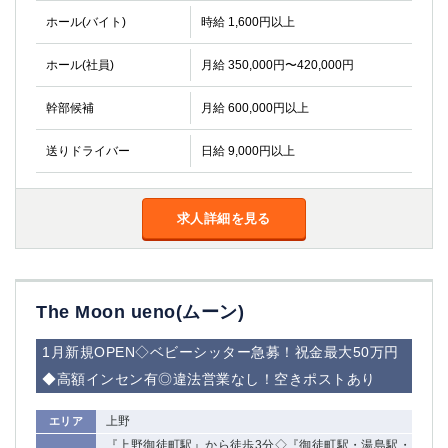
関内・馬車道・日ノ出町
武蔵新城
ホール(バイト)
時給 1,600円以上
元住吉
茅ヶ崎
ホール(社員)
月給 350,000円〜420,000円
戸塚
たまプラーザ
大船
相模原
幹部候補
月給 600,000円以上
厚木
横須賀
桜木町
送りドライバー
日給 9,000円以上
埼玉県
求人詳細を見る
大宮
南越谷
志木
川越
草加
南浦和
所沢
熊谷
The Moon ueno(ムーン)
獨協大学前＜草加松原＞
北浦和（西口）
1月新規OPEN◇ベビーシッター急募！祝金最大50万円
春日部
川口
蕨
◆高額インセン有◎違法営業なし！空きポストあり
上野
エリア
千葉県
『上野御徒町駅』から徒歩3分◇『御徒町駅・湯島駅・