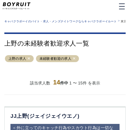
MENU
エリアから探す
関西版
>
業種から探す
キャバクラボーイのバイト・求人・メンズナイトワークならキャバクラボーイルート
東京都
職種から探す
東京都
特徴から探す
運営者情報
銀座
上野
キャバクラボーイルートとは？
上野の未経験者歓迎求人一覧
サイトマップ
六本木
池袋
新橋
歌舞伎町
上野の求人
未経験者歓迎の求人
吉祥寺
練馬
渋谷
大和
錦糸町
秋葉原
八王子
14
恵比寿
該当求人数
件中
1 〜 15件 を表示
神田
立川
千葉中央
門前仲町
町田
五反田
横須賀中央
調布
JJ上野(ジェイジェイウエノ)
蒲田
北千住
①六本木 ②西麻布
大山
＜外に立ってのキャッチ行為やスカウト行為は一切な