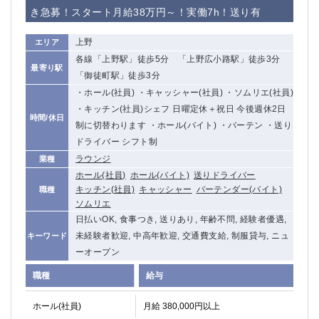
き急募！スタート月給38万円～！実働7h！送り有
上野
エリア
各線「上野駅」徒歩5分 「上野広小路駅」徒歩3分
最寄り駅
「御徒町駅」徒歩3分
・ホール(社員) ・キャッシャー(社員) ・ソムリエ(社員)
・キッチン(社員)シェフ 日曜定休＋祝日 今後週休2日
時間/休日
制に切替わります ・ホール(バイト) ・バーテン ・送り
ドライバー シフト制
ラウンジ
業種
ホール(社員)
ホール(バイト)
送りドライバー
キッチン(社員)
キャッシャー
バーテンダー(バイト)
職種
ソムリエ
日払いOK, 食事つき, 送りあり, 年齢不問, 経験者優遇,
未経験者歓迎, 中高年歓迎, 交通費支給, 制服貸与, ニュ
キーワード
ーオープン
職種
給与
ホール(社員)
月給 380,000円以上