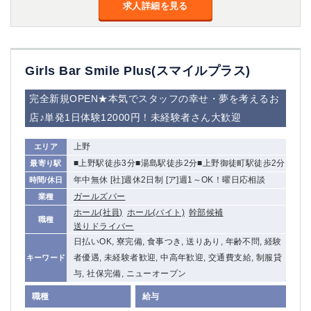
金町
大井町
求人詳細を見る
大泉学園
下赤塚
竹ノ塚
三鷹
亀戸
水道橋
Girls Bar Smile Plus(スマイルプラス)
荻窪
浅草
新小岩
幡ヶ谷
完全新規OPEN★本気でスタッフの幸せ・夢を考えるお
祖師ヶ谷大蔵
小岩
店♪単発1日体験12000円！未経験者さん大歓迎
湯島
久米川
市川
西麻布
上野
エリア
五井
■上野駅徒歩3分■湯島駅徒歩2分■上野御徒町駅徒歩2分
最寄り駅
年中無休 [社]週休2日制 [ア]週1～OK！曜日応相談
時間/休日
神奈川県
ガールズバー
業種
ホール(社員)
ホール(バイト)
幹部候補
関内
横浜
職種
送りドライバー
川崎
溝の口
日払いOK, 寮完備, 食事つき, 送りあり, 年齢不問, 経験
本厚木
新横浜
者優遇, 未経験者歓迎, 中高年歓迎, 交通費支給, 制服貸
キーワード
藤沢
平塚
与, 社保完備, ニューオープン
武蔵小杉
橋本
職種
給与
小田原
横浜・桜木町