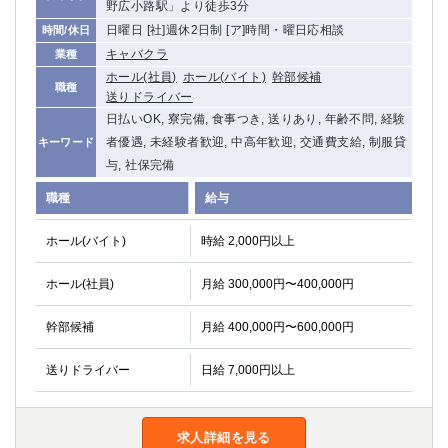
野広小路駅」より徒歩3分
日曜日 [社]週休2日制 [ア]時間・曜日応相談
時間/休日
キャバクラ
業種
ホール(社員)
ホール(バイト)
幹部候補
職種
送りドライバー
日払いOK, 寮完備, 食事つき, 送りあり, 年齢不問, 経験
者優遇, 未経験者歓迎, 中高年歓迎, 交通費支給, 制服貸
キーワード
与, 社保完備
職種
給与
ホール(バイト)
時給 2,000円以上
ホール(社員)
月給 300,000円〜400,000円
幹部候補
月給 400,000円〜600,000円
送りドライバー
日給 7,000円以上
求人詳細を見る