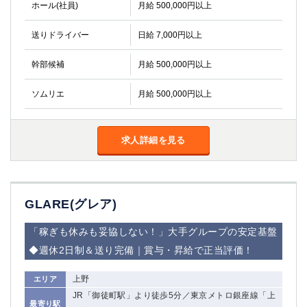
ホール(社員)
月給 500,000円以上
送りドライバー
日給 7,000円以上
幹部候補
月給 500,000円以上
ソムリエ
月給 500,000円以上
求人詳細を見る
GLARE(グレア)
「稼ぎも休みも妥協しない！」大手グループの安定基盤
◆週休2日制＆送り完備｜賞与・昇給で正当評価！
上野
エリア
JR「御徒町駅」より徒歩5分／東京メトロ銀座線「上
最寄り駅