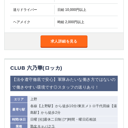
送りドライバー
日給 10,000円以上
ヘアメイク
時給 2,000円以上
求人詳細を見る
CLUB 六乃華(ロッカ)
【法令遵守徹底で安心】軍隊みたいな働き方ではないの
で働きやすい環境です◎スタッフの送りあり！
上野
エリア
各線【上野駅】から徒歩10分/東京メトロ千代田線【湯
最寄り駅
島駅】から徒歩2分
日曜 [社]週休二日制 [ア]時間・曜日応相談
時間/休日
熟女キャバクラ
業種