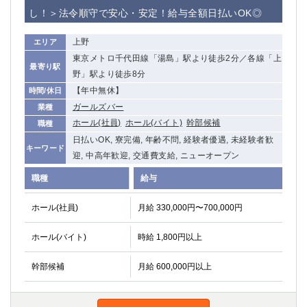
赤坂
高円寺
し！＞法令順守で安心・安定！給与全額日払いOK◎
赤羽
品川
蒲田東口
多摩センター
上野
エリア
立川（南口）
新宿
東京メトロ千代田線「湯島」駅より徒歩2分／各線「上
最寄り駅
浜松町
西葛西
野」駅より徒歩8分
中野
葛西
【年中無休】
時間/休日
府中
中目黒
ガールズバー
業種
ホール(社員)
ホール(バイト)
幹部候補
ひばりヶ丘（北口）
学芸大学
職種
日払いOK, 寮完備, 年齢不問, 経験者優遇, 未経験者歓
吉祥寺（南口／公園口）
小作・羽村・福生エリア
キーワード
迎, 中高年歓迎, 交通費支給, ニューオープン
自由が丘
吉祥寺（北口／東口）
四谷
錦糸町南口
職種
給与
下北沢・経堂
金町（北口）
ホール(社員)
月給 330,000円〜700,000円
成増駅徒歩3分の好立地！
①JR埼京線「赤羽駅」から徒歩2分 ②
三軒茶屋（南口）
①歌舞伎町 ②新宿 ③新宿三丁目 ④
ホール(バイト)
時給 1,800円以上
①歌舞伎町 ②新宿 ③西部新宿 ③東新宿
①歌舞伎町 ②新宿
①銀座 ②新橋
錦糸町(南口)
幹部候補
月給 600,000円以上
蒲田(西口)
清瀬（南口）
①東武練馬 ②成増・板橋 ③大山 ②池袋
池袋東口