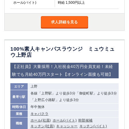
ホール(バイト)
時給 1,500円以上
求人詳細を見る
100%素人キャンパスラウンジ ミュウミュ
ウ上野店
【正社員】大量採用！入社祝金40万円全員支給！未経
験でも月給40万円スタート【オンライン面接も可能】
上野
エリア
各線「上野駅」より徒歩3分「御徒町駅」より徒歩3分
最寄り駅
「上野広小路駅」より徒歩3分
年中無休
時間/休日
キャバクラ
業種
ホール(社員)
ホール(バイト)
幹部候補
職種
キッチン(社員)
キャッシャー
キッチン(バイト)