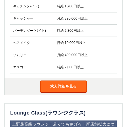
高崎
館林
キッチン(バイト)
時給 1,700円以上
キャッシャー
月給 320,000円以上
0
選択した内容で設定
該当求人
件
バーテンダー(バイト)
時給 2,300円以上
ヘアメイク
日給 10,000円以上
ソムリエ
月給 400,000円以上
エスコート
時給 2,000円以上
求人詳細を見る
Lounge Class(ラウンジクラス)
上野最高級ラウンジ！若くても稼げる！新店舗拡大につ