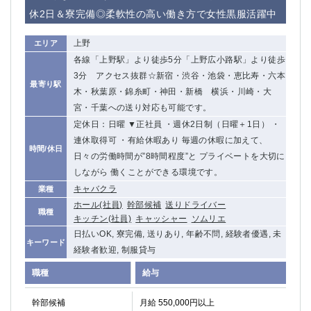
休2日＆寮完備◎柔軟性の高い働き方で女性黒服活躍中
上野
エリア
各線「上野駅」より徒歩5分「上野広小路駅」より徒歩
3分 アクセス抜群☆新宿・渋谷・池袋・恵比寿・六本
最寄り駅
木・秋葉原・錦糸町・神田・新橋 横浜・川崎・大
宮・千葉への送り対応も可能です。
定休日：日曜 ▼正社員 ・週休2日制（日曜＋1日） ・
連休取得可 ・有給休暇あり 毎週の休暇に加えて、
時間/休日
日々の労働時間が”8時間程度”と プライベートを大切に
しながら 働くことができる環境です。
キャバクラ
業種
ホール(社員)
幹部候補
送りドライバー
職種
キッチン(社員)
キャッシャー
ソムリエ
日払いOK, 寮完備, 送りあり, 年齢不問, 経験者優遇, 未
キーワード
経験者歓迎, 制服貸与
職種
給与
幹部候補
月給 550,000円以上