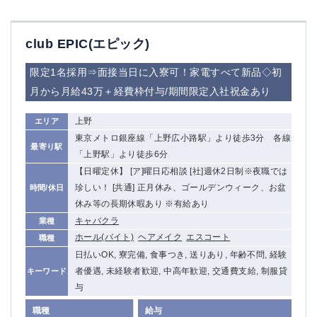
club EPIC(エピック)
限定1名採用⇒面接当日に入寮可！家電すべて新品◇初
月から月給43万＋経費枠付与/期間限定入社祝金あり
上野
エリア
東京メトロ銀座線「上野広小路駅」より徒歩3分 各線
最寄り駅
「上野駅」より徒歩6分
【日曜定休】 [ア]曜日応相談 [社]週休2日制※夜職では
珍しい！ [共通] 正月休み、ゴールデンウィーク、お盆
時間/休日
休み等の長期休暇あり ※有給あり
キャバクラ
業種
ホール(バイト)
ヘアメイク
エスコート
職種
日払いOK, 寮完備, 食事つき, 送りあり, 年齢不問, 経験
者優遇, 未経験者歓迎, 中高年歓迎, 交通費支給, 制服貸
キーワード
与
職種
給与