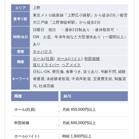
上野
エリア
東京メトロ銀座線『上野広小路駅』から徒歩2分／都営
最寄り駅
大江戸線『上野御徒町駅』から徒歩2分
日曜日 祝日 ・週休2日制あり ・連休取得可 ・
GW、お盆、年末年始など大型連休あり（一週間以上）
時間/休日
あり
キャバクラ
業種
ホール(社員)
ホール(バイト)
幹部候補
職種
送りドライバー
ヘアメイク
日払いOK, 寮完備, 食事つき, 送りあり, 年齢不問, 経験
者優遇, 未経験者歓迎, 中高年歓迎, 交通費支給, 制服貸
キーワード
与, 社保完備
職種
給与
ホール(社員)
月給 450,000円以上
幹部候補
月給 600,000円以上
ホール(バイト)
時給 1,900円以上