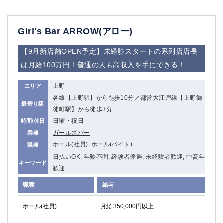
Girl's Bar ARROW(アロー)
【9月新店舗OPEN予定】未経験スタートの系列店店長
は月給100万円！普通の人も高収入を手にできる！
上野
エリア
各線【上野駅】から徒歩10分／都営大江戸線【上野御
最寄り駅
徒町駅】から徒歩3分
日曜・祝日
時間/休日
ガールズバー
業種
ホール(社員)
ホール(バイト)
職種
日払いOK, 年齢不問, 経験者優遇, 未経験者歓迎, 中高年
キーワード
歓迎
職種
給与
ホール(社員)
月給 350,000円以上