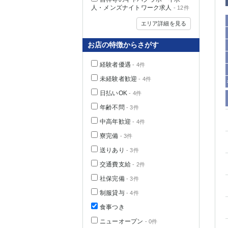
人・メンズナイトワーク求人
- 12件
エリア詳細を見る
お店の特徴からさがす
経験者優遇
- 4件
未経験者歓迎
- 4件
日払いOK
- 4件
年齢不問
- 3件
中高年歓迎
- 4件
神奈川県
寮完備
- 3件
送りあり
- 3件
交通費支給
- 2件
社保完備
- 3件
制服貸与
- 4件
食事つき
埼玉県
ニューオープン
- 0件