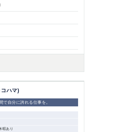
円
ンヨコハマ)
な空間で自分に誇れる仕事を。
始休暇あり