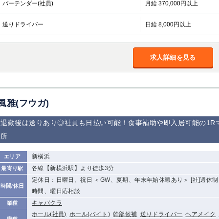
バーテンダー(社員)
月給 370,000円以上
送りドライバー
日給 8,000円以上
求人詳細を見る
風雅(フウガ)
退勤後は送りあり◎社員も日払い可能！食事補助や即入居可能の1R
所
新横浜
エリア
各線【新横浜駅】より徒歩3分
最寄り駅
定休日：日曜日、祝日 ＜GW、夏期、年末年始休暇あり＞ [社]週休制
時間/休日
時間、曜日応相談
キャバクラ
業種
ホール(社員)
ホール(バイト)
幹部候補
送りドライバー
ヘアメイク
職種