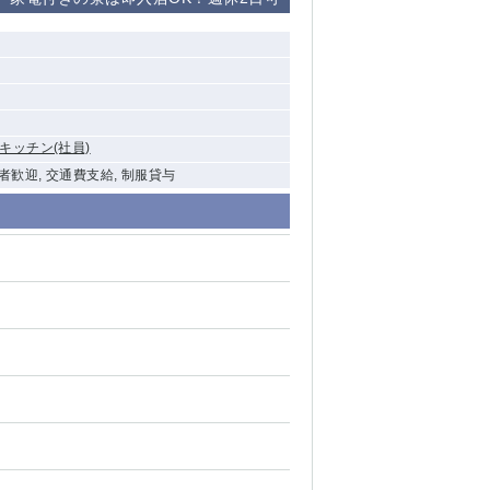
清瀬（南口）
大泉学園
水道橋
キッチン(社員)
祖師ヶ谷大蔵
験者歓迎, 交通費支給, 制服貸与
西麻布
本厚木
橋本
元住吉
相模原
草加
草
北浦和（西口）