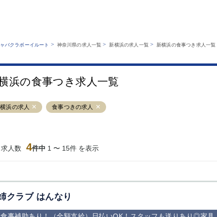
MENU
エリアから探す
関西版
業種から探す
銀座
上野
六本木
池袋
>
>
>
ャバクラボーイルート
神奈川県の求人一覧
新横浜の求人一覧
新横浜の食事つき求人一覧
職種から探す
特徴から探す
歌舞伎町
吉祥寺
練馬
渋谷
運営者情報
キャバクラボーイルートとは？
錦糸町
秋葉原
八王子
恵比寿
サイトマップ
横浜の食事つき求人一覧
立川
千葉中央
門前仲町
町田
横須賀中央
調布
蒲田
北千住
新横浜の求人
食事つきの求人
大山
赤坂
高円寺
赤羽
蒲田東口
多摩センター
立川（南口）
新宿
西葛西
中野
葛西
府中
4
当求人数
件中
1 〜 15件 を表示
ひばりヶ丘（北
学芸大学
吉祥寺（南口／
小作・羽村・
口）
公園口）
生エリア
吉祥寺（北口／
四谷
錦糸町南口
下北沢・経堂
東口）
成増駅徒歩3分
①JR埼京線
三軒茶屋（南
①歌舞伎町 
の好立地！
「赤羽駅」から
口）
新宿 ③新宿
姉クラブ はんなり
徒歩2分 ②東
丁目 ④西武
京メトロ南北線
宿
食事補助あり！（全額支給）日払いOK！スタッフも送りあり◎家具
「赤羽岩淵駅」