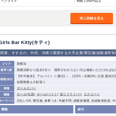
ヘアメイク
時給 2,500円以上
加松原＞
春日部
川口
蕨
求人詳細を見る
船橋
津田沼
成田
千葉
佐倉
柏（西口）
木更津
柏（東口）
茂原
松戸
八千代台
本八幡
浦安
Girls Bar Kitty(キティ)
関東、すすきの、中州、沖縄で展開する大手企業!寮完備!経験者即幹
宇都宮
小山
東武宇都宮（宇
都宮西口）
新横浜
エリア
土浦
ひたち野うしく
新横浜駅から徒歩2分☆ 場所がわからない方は連絡いただければお
最寄り駅
【年中無休】 アルバイト ☆週2日～、1日5h～出勤OK♪ 社員 週
時間/休日
高崎
館林
短期勤務も大歓迎☆
ガールズバー
業種
ホール(社員)
ホール(バイト)
送りドライバー
エスコート
職種
0
選択した内容で設定
該当求人
件
日払いOK, 寮完備, 食事つき, 年齢不問, 経験者優遇, 未経験者歓迎, 
キーワード
職種
給与