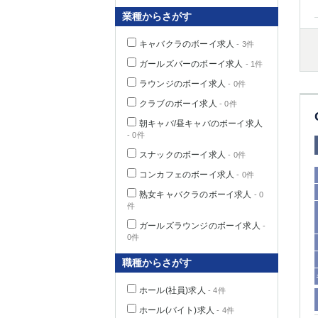
業種からさがす
キャバクラのボーイ求人
- 3件
千葉県
ガールズバーのボーイ求人
- 1件
ラウンジのボーイ求人
- 0件
クラブのボーイ求人
- 0件
朝キャバ/昼キャバのボーイ求人
- 0件
栃木県
スナックのボーイ求人
- 0件
コンカフェのボーイ求人
- 0件
茨城県
熟女キャバクラのボーイ求人
- 0
件
群馬県
ガールズラウンジのボーイ求人
-
0件
職種からさがす
ホール(社員)求人
- 4件
ホール(バイト)求人
- 4件