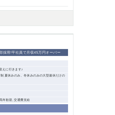
西船橋
下総中山
東金
部採用!平社員で月収45万円オーバー
迎えに行きます♪
休2日制 夏休みのみ、冬休みのみの大型連休だけの
中高年歓迎, 交通費支給