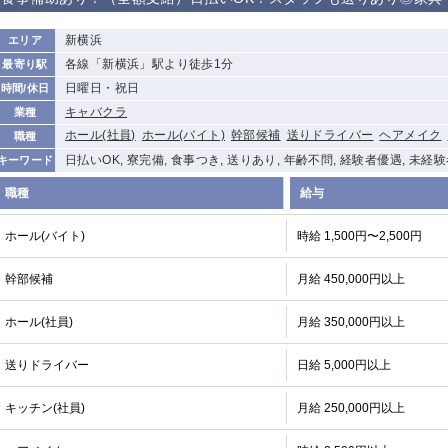
から徒歩10分
①歌舞伎町 ②
①銀座 ②新橋
錦糸町(南口)
蒲田(西口)
新横浜
エリア
新宿
各線「新横浜」駅より徒歩1分
最寄り駅
①東武練馬 ②
池袋東口
金町
大井町
日曜日・祝日
時間/休日
成増・板橋 ③
大山 ②池袋
キャバクラ
業種
下赤塚
竹ノ塚
三鷹
亀戸
ホール(社員)
ホール(バイト)
幹部候補
送りドライバー
ヘアメイク
職種
荻窪
浅草
新小岩
幡ヶ谷
日払いOK, 寮完備, 食事つき, 送りあり, 年齢不問, 経験者優遇, 未経
キーワード
小岩
湯島
久米川
市川
職種
給与
五井
ホール(バイト)
時給 1,500円〜2,500円
関内
横浜
川崎
溝の口
幹部候補
月給 450,000円以上
新横浜
藤沢
平塚
武蔵小杉
小田原
横浜・桜木町
関内・馬車道・
武蔵新城
日ノ出町
ホール(社員)
月給 350,000円以上
茅ヶ崎
戸塚
たまプラーザ
大船
送りドライバー
日給 5,000円以上
厚木
横須賀
桜木町
キッチン(社員)
月給 250,000円以上
大宮
南越谷
志木
川越
南浦和
所沢
熊谷
獨協大学前＜