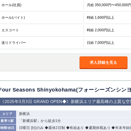
ホール(社員)
月給 350,000円〜450,000
ホール(バイト)
時給 1,600円以上
エスコート
時給 2,000円以上
送りドライバー
日給 7,000円以上
求人詳細を見る
Four Seasons Shinyokohama(フォーシーズンシ
《2025年3月3日 GRAND OPEN◆》新横浜エリア最高峰の上質
新横浜
エリア
「新横浜駅」から徒歩1分
最寄り駅
日曜日 [社]のみ ◆週休2日制 ◆有給あり ◆夏期休暇あり ◆年末年
時間/休日