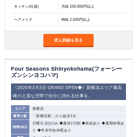
金町
大井町
キッチン(社員)
月給 250,000円以上
大泉学園
下赤塚
竹ノ塚
三鷹
ヘアメイク
時給 2,500円以上
亀戸
水道橋
荻窪
浅草
求人詳細を見る
新小岩
幡ヶ谷
祖師ヶ谷大蔵
小岩
湯島
久米川
市川
西麻布
Four Seasons Shinyokohama(フォーシー
五井
ズンシンヨコハマ)
神奈川県
《2025年3月3日 GRAND OPEN◆》新横浜エリア最高
峰の上質な空間で自分に誇れる仕事を。
関内
横浜
川崎
溝の口
新横浜
エリア
本厚木
新横浜
「新横浜駅」から徒歩1分
最寄り駅
藤沢
平塚
日曜日 [社]のみ ◆週休2日制 ◆有給あり ◆夏期休暇あ
時間/休日
武蔵小杉
橋本
り ◆年末年始休暇あり
小田原
横浜・桜木町