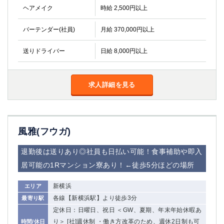
船橋
津田沼
ヘアメイク
時給 2,500円以上
成田
千葉
バーテンダー(社員)
月給 370,000円以上
西船橋
佐倉
柏（西口）
木更津
送りドライバー
日給 8,000円以上
柏（東口）
下総中山
茂原
松戸
八千代台
本八幡
求人詳細を見る
東金
浦安
栃木県
風雅(フウガ)
宇都宮
小山
東武宇都宮（宇都宮西口）
退勤後は送りあり◎社員も日払い可能！食事補助や即入
居可能の1Rマンション寮あり！←徒歩5分ほどの場所
茨城県
新横浜
エリア
土浦
ひたち野うしく
各線【新横浜駅】より徒歩3分
最寄り駅
定休日：日曜日、祝日 ＜GW、夏期、年末年始休暇あ
群馬県
り＞ [社]週休制 ・働き方改革のため、週休2日制も可
時間/休日