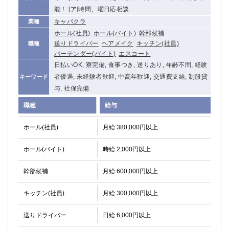
高崎
館林
能！ [ア]時間、曜日応相談
キャバクラ
業種
ホール(社員)
ホール(バイト)
幹部候補
0
送りドライバー
ヘアメイク
キッチン(社員)
職種
選択した内容で設定
該当求人
件
バーテンダー(バイト)
エスコート
日払いOK, 寮完備, 食事つき, 送りあり, 年齢不問, 経験
者優遇, 未経験者歓迎, 中高年歓迎, 交通費支給, 制服貸
キーワード
与, 社保完備
職種
給与
ホール(社員)
月給 380,000円以上
ホール(バイト)
時給 2,000円以上
幹部候補
月給 600,000円以上
キッチン(社員)
月給 300,000円以上
送りドライバー
日給 6,000円以上