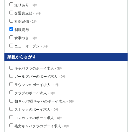
送りあり
- 3件
交通費支給
- 2件
社保完備
- 2件
制服貸与
食事つき
- 3件
ニューオープン
- 3件
業種からさがす
キャバクラのボーイ求人
- 3件
ガールズバーのボーイ求人
- 0件
ラウンジのボーイ求人
- 0件
クラブのボーイ求人
- 0件
朝キャバ/昼キャバのボーイ求人
- 0件
スナックのボーイ求人
- 0件
コンカフェのボーイ求人
- 0件
熟女キャバクラのボーイ求人
- 0件