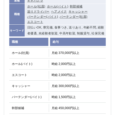
キャバクラ
業種
関内・馬車道・日ノ出町
武蔵新城
ホール(社員)
ホール(バイト)
幹部候補
元住吉
茅ヶ崎
送りドライバー
ヘアメイク
キャッシャー
職種
バーテンダー(バイト)
バーテンダー(社員)
戸塚
たまプラーザ
エスコート
大船
相模原
日払いOK, 寮完備, 食事つき, 送りあり, 年齢不問, 経験
厚木
横須賀
キーワード
者優遇, 未経験者歓迎, 中高年歓迎, 制服貸与, 社保完備
桜木町
職種
給与
埼玉県
ホール(社員)
月給 370,000円以上
大宮
南越谷
ホール(バイト)
時給 2,000円以上
志木
川越
草加
南浦和
エスコート
時給 2,000円以上
所沢
熊谷
獨協大学前＜草加松原＞
北浦和（西口）
キャッシャー
月給 300,000円以上
春日部
川口
蕨
バーテンダー(バイト)
時給 1,500円以上
幹部候補
月給 450,000円以上
千葉県