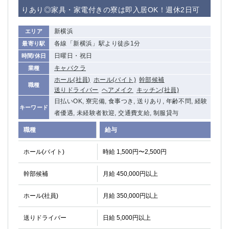
赤坂
高円寺
りあり◎家具・家電付きの寮は即入居OK！週休2日可
赤羽
品川
蒲田東口
多摩センター
新横浜
エリア
立川（南口）
新宿
各線「新横浜」駅より徒歩1分
最寄り駅
浜松町
西葛西
日曜日・祝日
時間/休日
中野
葛西
キャバクラ
業種
府中
中目黒
ホール(社員)
ホール(バイト)
幹部候補
職種
送りドライバー
ヘアメイク
キッチン(社員)
ひばりヶ丘（北口）
学芸大学
日払いOK, 寮完備, 食事つき, 送りあり, 年齢不問, 経験
吉祥寺（南口／公園口）
小作・羽村・福生エリア
キーワード
者優遇, 未経験者歓迎, 交通費支給, 制服貸与
自由が丘
吉祥寺（北口／東口）
職種
給与
四谷
錦糸町南口
下北沢・経堂
金町（北口）
ホール(バイト)
時給 1,500円〜2,500円
成増駅徒歩3分の好立地！
①JR埼京線「赤羽駅」から徒歩2分 ②
三軒茶屋（南口）
①歌舞伎町 ②新宿 ③新宿三丁目 ④
幹部候補
月給 450,000円以上
①歌舞伎町 ②新宿 ③西部新宿 ③東新宿
①歌舞伎町 ②新宿
①銀座 ②新橋
錦糸町(南口)
ホール(社員)
月給 350,000円以上
蒲田(西口)
清瀬（南口）
送りドライバー
日給 5,000円以上
①東武練馬 ②成増・板橋 ③大山 ②池袋
池袋東口