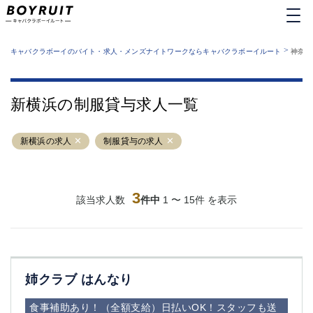
MENU
エリアから探す
関西版
>
業種から探す
キャバクラボーイのバイト・求人・メンズナイトワークならキャバクラボーイルート
神奈川
職種から探す
東京都
特徴から探す
運営者情報
銀座
上野
キャバクラボーイルートとは？
新横浜の制服貸与求人一覧
サイトマップ
六本木
池袋
新橋
歌舞伎町
新横浜の求人
制服貸与の求人
吉祥寺
練馬
渋谷
大和
錦糸町
秋葉原
八王子
3
恵比寿
該当求人数
件中
1 〜 15件 を表示
神田
立川
千葉中央
門前仲町
町田
五反田
横須賀中央
調布
姉クラブ はんなり
蒲田
北千住
①六本木 ②西麻布
大山
食事補助あり！（全額支給）日払いOK！スタッフも送