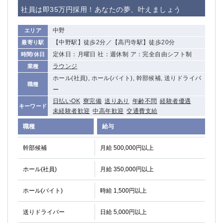
赤坂
高円寺
社員は即35万円採用！あなたの夢、叶えましょう
赤羽
品川
蒲田東口
多摩センター
中野
エリア
立川（南口）
新宿
【中野駅】徒歩2分／【高円寺駅】徒歩20分
最寄り駅
浜松町
西葛西
定休日：月曜日 社：週休制 ア：完全自由シフト制
時間/休日
中野
葛西
ラウンジ
業種
府中
中目黒
ホール(社員), ホール(バイト), 幹部候補, 送りドライバ
職種
ひばりヶ丘（北口）
ー
学芸大学
日払いOK
寮完備
送りあり
年齢不問
経験者優遇
吉祥寺（南口／公園口）
小作・羽村・福生エリア
キーワード
未経験者歓迎
中高年歓迎
交通費支給
自由が丘
吉祥寺（北口／東口）
職種
給与
四谷
錦糸町南口
下北沢・経堂
金町（北口）
幹部候補
月給 500,000円以上
成増駅徒歩3分の好立地！
①JR埼京線「赤羽駅」から徒歩2分 ②
三軒茶屋（南口）
①歌舞伎町 ②新宿 ③新宿三丁目 ④
ホール(社員)
月給 350,000円以上
①歌舞伎町 ②新宿 ③西部新宿 ③東新宿
①歌舞伎町 ②新宿
①銀座 ②新橋
錦糸町(南口)
ホール(バイト)
時給 1,500円以上
蒲田(西口)
清瀬（南口）
送りドライバー
日給 5,000円以上
①東武練馬 ②成増・板橋 ③大山 ②池袋
池袋東口