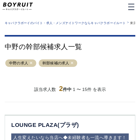
MENU
エリアから探す
関西版
>
業種から探す
キャバクラボーイのバイト・求人・メンズナイトワークならキャバクラボーイルート
東京都
職種から探す
東京都
特徴から探す
運営者情報
銀座
上野
キャバクラボーイルートとは？
中野の幹部候補求人一覧
サイトマップ
六本木
池袋
新橋
歌舞伎町
中野の求人
幹部候補の求人
吉祥寺
練馬
渋谷
大和
錦糸町
秋葉原
八王子
2
恵比寿
該当求人数
件中
1 〜 15件 を表示
神田
立川
千葉中央
門前仲町
町田
五反田
横須賀中央
調布
LOUNGE PLAZA(プラザ)
蒲田
北千住
①六本木 ②西麻布
大山
人生変えたいなら当店へ◆未経験者も一流へ導きます！