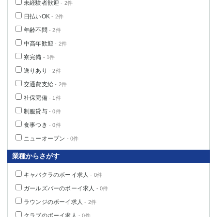
未経験者歓迎
- 2件
高崎
館林
日払いOK
- 2件
年齢不問
- 2件
0
中高年歓迎
選択した内容で設定
- 2件
該当求人
件
寮完備
- 1件
送りあり
- 2件
交通費支給
- 2件
社保完備
- 1件
制服貸与
- 0件
食事つき
- 0件
ニューオープン
- 0件
業種からさがす
キャバクラのボーイ求人
- 0件
ガールズバーのボーイ求人
- 0件
ラウンジのボーイ求人
- 2件
クラブのボーイ求人
- 0件