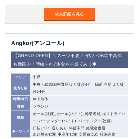
金町
大井町
大泉学園
下赤塚
求人詳細を見る
竹ノ塚
三鷹
亀戸
水道橋
荻窪
浅草
新小岩
幡ヶ谷
Angkor(アンコール)
祖師ヶ谷大蔵
小岩
【GRAND OPEN】＼スーツ不要／日払いOK◎中高年
湯島
久米川
も活躍中！時給＋αで歩合や手当てあり◆
市川
西麻布
五井
中野
エリア
中央・総武線[中野駅]より徒歩4分 [高円寺駅]より徒
神奈川県
最寄り駅
歩14分
関内
横浜
年中無休
時間/休日
川崎
溝の口
ラウンジ
業種
本厚木
新横浜
ホール(社員), ホール(バイト), 幹部候補, 送りドライバ
職種
ー, バーテンダー(バイト), バーテンダー(社員)
藤沢
平塚
日払いOK
送りあり
年齢不問
経験者優遇
武蔵小杉
橋本
キーワード
未経験者歓迎
中高年歓迎
交通費支給
社保完備
小田原
横浜・桜木町