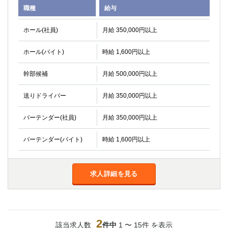
職種
給与
関内・馬車道・日ノ出町
武蔵新城
元住吉
茅ヶ崎
ホール(社員)
月給 350,000円以上
戸塚
たまプラーザ
大船
相模原
ホール(バイト)
時給 1,600円以上
厚木
横須賀
桜木町
幹部候補
月給 500,000円以上
送りドライバー
月給 350,000円以上
埼玉県
大宮
南越谷
バーテンダー(社員)
月給 350,000円以上
志木
川越
バーテンダー(バイト)
時給 1,600円以上
草加
南浦和
所沢
熊谷
獨協大学前＜草加松原＞
北浦和（西口）
求人詳細を見る
春日部
川口
蕨
千葉県
2
該当求人数
件中
1 〜 15件 を表示