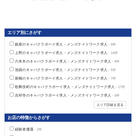
船橋
津田沼
成田
千葉
西船橋
佐倉
柏（西口）
木更津
エリア別にさがす
柏（東口）
下総中山
茂原
松戸
銀座のキャバクラボーイ求人・メンズナイトワーク求人
- 9件
八千代台
本八幡
上野のキャバクラボーイ求人・メンズナイトワーク求人
- 14件
東金
浦安
六本木のキャバクラボーイ求人・メンズナイトワーク求人
- 8件
池袋のキャバクラボーイ求人・メンズナイトワーク求人
- 5件
栃木県
新橋のキャバクラボーイ求人・メンズナイトワーク求人
- 7件
宇都宮
小山
歌舞伎町のキャバクラボーイ求人・メンズナイトワーク求人
- 17件
東武宇都宮（宇都宮西口）
吉祥寺のキャバクラボーイ求人・メンズナイトワーク求人
- 0件
茨城県
エリア詳細を見る
土浦
ひたち野うしく
お店の特徴からさがす
経験者優遇
群馬県
- 2件