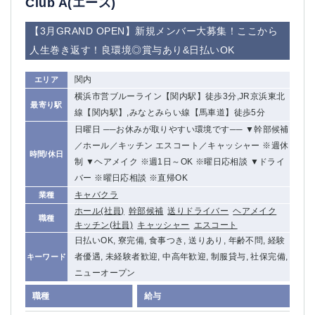
Club A(エース)
【3月GRAND OPEN】新規メンバー大募集！ここから
人生巻き返す！良環境◎賞与あり&日払いOK
関内
エリア
横浜市営ブルーライン【関内駅】徒歩3分,JR京浜東北
最寄り駅
線【関内駅】,みなとみらい線【馬車道】徒歩5分
日曜日 ──お休みが取りやすい環境です── ▼幹部候補
／ホール／キッチン エスコート／キャッシャー ※週休
時間/休日
制 ▼ヘアメイク ※週1日～OK ※曜日応相談 ▼ドライ
バー ※曜日応相談 ※直帰OK
キャバクラ
業種
ホール(社員)
幹部候補
送りドライバー
ヘアメイク
職種
キッチン(社員)
キャッシャー
エスコート
日払いOK, 寮完備, 食事つき, 送りあり, 年齢不問, 経験
者優遇, 未経験者歓迎, 中高年歓迎, 制服貸与, 社保完備,
キーワード
ニューオープン
職種
給与