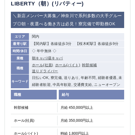
LIBERTY（朝）(リバティー)
＼新店メンバー大募集／神奈川で系列多数の大手グルー
プ◎朝・夜選べる働き方は必見！寮完備で即勤務OK
関内
エリア
【関内駅】各線徒歩3分 【桜木町駅】各線徒歩9分
最寄り駅
◇ 年中無休 ◇
時間/休日
朝キャバ/昼キャバ
業種
ホール(社員)
ホール(バイト)
幹部候補
職種
送りドライバー
日払いOK, 寮完備, 送りあり, 年齢不問, 経験者優遇, 未
キーワード
経験者歓迎, 中高年歓迎, 交通費支給, ニューオープン
職種
給与
幹部候補
月給 450,000円以上
ホール(社員)
月給 350,000円以上
ホール(バイト)
時給 1,800円以上