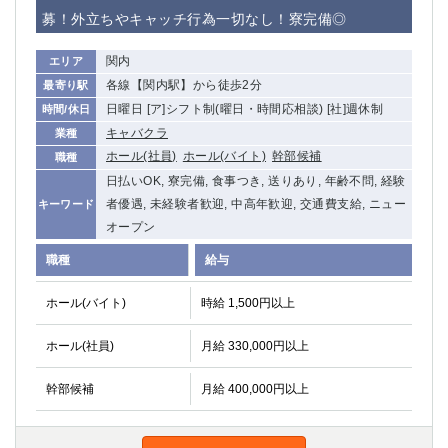
赤坂
高円寺
募！外立ちやキャッチ行為一切なし！寮完備◎
赤羽
品川
蒲田東口
多摩センター
関内
エリア
立川（南口）
新宿
各線【関内駅】から徒歩2分
最寄り駅
浜松町
西葛西
日曜日 [ア]シフト制(曜日・時間応相談) [社]週休制
時間/休日
中野
葛西
キャバクラ
業種
府中
中目黒
ホール(社員)
ホール(バイト)
幹部候補
職種
ひばりヶ丘（北口）
学芸大学
日払いOK, 寮完備, 食事つき, 送りあり, 年齢不問, 経験
者優遇, 未経験者歓迎, 中高年歓迎, 交通費支給, ニュー
キーワード
吉祥寺（南口／公園口）
小作・羽村・福生エリア
オープン
自由が丘
吉祥寺（北口／東口）
四谷
錦糸町南口
職種
給与
下北沢・経堂
金町（北口）
ホール(バイト)
時給 1,500円以上
成増駅徒歩3分の好立地！
①JR埼京線「赤羽駅」から徒歩2分 ②
三軒茶屋（南口）
①歌舞伎町 ②新宿 ③新宿三丁目 ④
ホール(社員)
月給 330,000円以上
①歌舞伎町 ②新宿 ③西部新宿 ③東新宿
①歌舞伎町 ②新宿
①銀座 ②新橋
錦糸町(南口)
幹部候補
月給 400,000円以上
蒲田(西口)
清瀬（南口）
①東武練馬 ②成増・板橋 ③大山 ②池袋
池袋東口