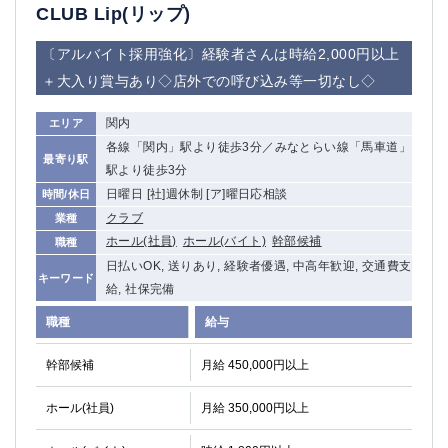
CLUB Lip(リップ)
〔アルバイト採用強化〕経験者さんは時給2,000円以上
＋大入り賞与あり◇店外での呼び込み等一切なし◇
関内
エリア
各線「関内」駅より徒歩3分／みなとらい線「馬車道」
最寄り駅
駅より徒歩3分
日曜日 [社]週休制 [ア]曜日応相談
時間/休日
クラブ
業種
ホール(社員)
ホール(バイト)
幹部候補
職種
日払いOK, 送りあり, 経験者優遇, 中高年歓迎, 交通費支
キーワード
給, 社保完備
職種
給与
幹部候補
月給 450,000円以上
ホール(社員)
月給 350,000円以上