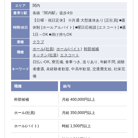
関内
エリア
各線『関内駅』徒歩4分
最寄り駅
【日曜・祝日定休】 ※共通:大型連休あり [正社員] ■週
休制 [ホールアルバイト] ■曜日応相談 [エスコート] ■週
時間/休日
1日～OK ■掛け持ちOK
クラブ
業種
ホール(社員)
ホール(バイト)
幹部候補
職種
キッチン(社員)
エスコート
日払いOK, 寮完備, 食事つき, 送りあり, 年齢不問, 経験
者優遇, 未経験者歓迎, 中高年歓迎, 交通費支給, 社保完
キーワード
備
職種
給与
幹部候補
月給 400,000円以上
ホール(社員)
月給 350,000円以上
ホール(バイト)
時給 1,500円以上