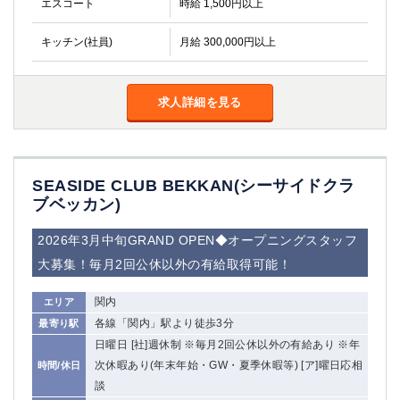
エスコート
時給 1,500円以上
キッチン(社員)
月給 300,000円以上
求人詳細を見る
SEASIDE CLUB BEKKAN(シーサイドクラ
ブベッカン)
2026年3月中旬GRAND OPEN◆オープニングスタッフ
大募集！毎月2回公休以外の有給取得可能！
関内
エリア
各線「関内」駅より徒歩3分
最寄り駅
日曜日 [社]週休制 ※毎月2回公休以外の有給あり ※年
次休暇あり(年末年始・GW・夏季休暇等) [ア]曜日応相
時間/休日
談