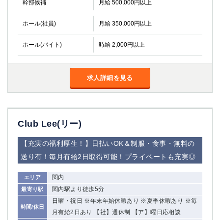
幹部候補
月給 500,000円以上
関内・馬車道・日ノ出町
武蔵新城
元住吉
茅ヶ崎
ホール(社員)
月給 350,000円以上
戸塚
たまプラーザ
ホール(バイト)
時給 2,000円以上
大船
相模原
厚木
横須賀
桜木町
求人詳細を見る
埼玉県
大宮
南越谷
Club Lee(リー)
志木
川越
草加
南浦和
【充実の福利厚生！】日払いOK＆制服・食事・無料の
所沢
熊谷
送り有！毎月有給2日取得可能！プライベートも充実◎
獨協大学前＜草加松原＞
北浦和（西口）
春日部
川口
関内
エリア
蕨
関内駅より徒歩5分
最寄り駅
日曜・祝日 ※年末年始休暇あり ※夏季休暇あり ※毎
時間/休日
千葉県
月有給2日あり 【社】週休制 【ア】曜日応相談