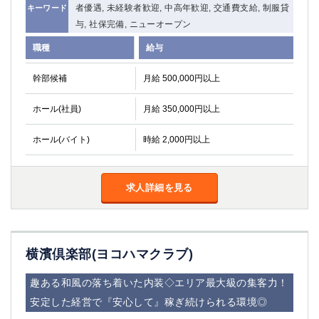
者優遇, 未経験者歓迎, 中高年歓迎, 交通費支給, 制服貸
キーワード
与, 社保完備, ニューオープン
職種
給与
幹部候補
月給 500,000円以上
ホール(社員)
月給 350,000円以上
ホール(バイト)
時給 2,000円以上
求人詳細を見る
横濱倶楽部(ヨコハマクラブ)
趣ある和風の落ち着いた内装◇エリア最大級の集客力！
安定した経営で『安心して』稼ぎ続けられる環境◎