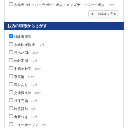
吉祥寺のキャバクラボーイ求人・メンズナイトワーク求人
- 37件
エリア詳細を見る
お店の特徴からさがす
経験者優遇
未経験者歓迎
- 17件
日払いOK
- 16件
年齢不問
- 17件
中高年歓迎
- 16件
寮完備
- 17件
送りあり
- 17件
交通費支給
- 10件
社保完備
- 12件
制服貸与
- 8件
食事つき
- 12件
ニューオープン
- 5件