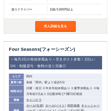
送りドライバー
日給 5,000円以上
求人詳細を見る
Four Seasons(フォーシーズン)
＜毎月2日の有給休暇あり＞空きポスト多数！日払い
OK・制服貸与・無料の送り完備◎
関内
エリア
各線「関内」駅より徒歩5分
最寄り駅
日曜・祝日 ※年末年始休暇あり ※夏季休暇あり ※毎
時間/休日
月有給2日あり [社]週休制 [ア]曜日応相談
キャバクラ
業種
ホール(社員)
ホール(バイト)
幹部候補
キャッシャー
バーテンダー(バイト)
バーテンダー(社員)
職種