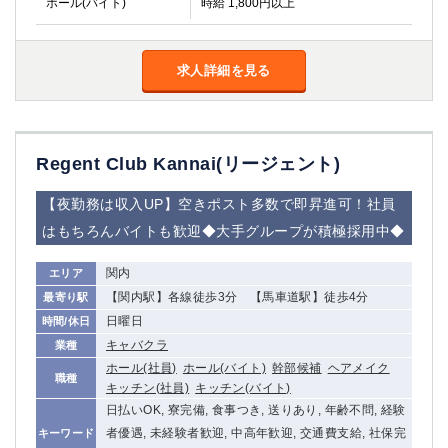
ホール(バイト)
時給 1,800円以上
求人詳細を見る
Regent Club Kannai(リージェント)
【夜勤務は収入UP】空きポスト多数で即昇進可！社員
はもちろんバイトも歓迎◆大手グループが積極採用中◆
関内
エリア
【関内駅】各線徒歩3分 【馬車道駅】徒歩4分
最寄り駅
日曜日
時間/休日
キャバクラ
業種
ホール(社員)
ホール(バイト)
幹部候補
ヘアメイク
職種
キッチン(社員)
キッチン(バイト)
日払いOK, 寮完備, 食事つき, 送りあり, 年齢不問, 経験
者優遇, 未経験者歓迎, 中高年歓迎, 交通費支給, 社保完
キーワード