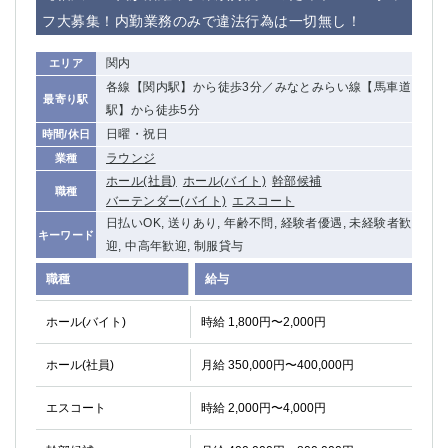
高崎
館林
フ大募集！内勤業務のみで違法行為は一切無し！
関内
エリア
0
各線【関内駅】から徒歩3分／みなとみらい線【馬車道
選択した内容で設定
該当求人
件
最寄り駅
駅】から徒歩5分
日曜・祝日
時間/休日
ラウンジ
業種
ホール(社員)
ホール(バイト)
幹部候補
職種
バーテンダー(バイト)
エスコート
日払いOK, 送りあり, 年齢不問, 経験者優遇, 未経験者歓
キーワード
迎, 中高年歓迎, 制服貸与
職種
給与
ホール(バイト)
時給 1,800円〜2,000円
ホール(社員)
月給 350,000円〜400,000円
エスコート
時給 2,000円〜4,000円