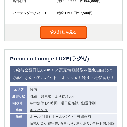
幹部候補
月給 400,000円〜800,000円
バーテンダー(バイト)
時給 1,600円〜2,500円
求人詳細を見る
Premium Lounge LUXE(ラグゼ)
＼給与全額日払いOK！／寮完備◎髪型＆髪色自由なの
で学生さんのアルバイトにオススメ！送り・社保あり！
関内
エリア
各線「関内駅」より徒歩5分
最寄り駅
年中無休 [ア]時間・曜日応相談 [社]週休制
時間/休日
キャバクラ
業種
ホール(社員)
ホール(バイト)
幹部候補
職種
日払いOK, 寮完備, 食事つき, 送りあり, 年齢不問, 経験