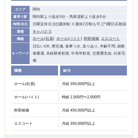
関内
エリア
関内駅より徒歩5分・馬車道駅より徒歩5分
最寄り駅
日曜定休日 [社]週休制 ※週休2日制も可 [ア]曜日応相談
時間/休日
キャバクラ
業種
ホール(社員)
ホール(バイト)
幹部候補
エスコート
職種
日払いOK, 寮完備, 食事つき, 送りあり, 年齢不問, 経験
者優遇, 未経験者歓迎, 中高年歓迎, 交通費支給, 社保完
キーワード
備
職種
給与
ホール(社員)
月給 350,000円以上
ホール(バイト)
時給 1,500円〜2,000円
幹部候補
月給 450,000円以上
エスコート
月給 350,000円以上