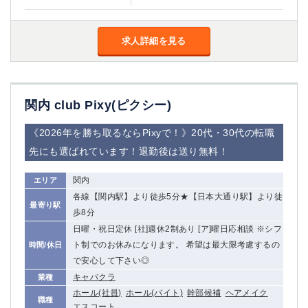
求人詳細を見る
関内 club Pixy(ピクシー)
《2026年を勝ち取るならPixyで！》20代・30代の転職
先にも選ばれています！退勤後は送り無料！
関内
エリア
各線【関内駅】より徒歩5分★【日本大通り駅】より徒
最寄り駅
歩8分
日曜・祝日定休 [社]週休2制あり [ア]曜日応相談 ※シフ
ト制でのお休みになります。 希望は最大限考慮するの
時間/休日
で安心して下さい◎
キャバクラ
業種
ホール(社員)
ホール(バイト)
幹部候補
ヘアメイク
職種
エスコート