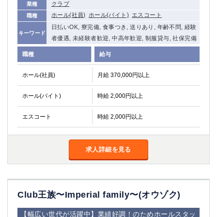
クラブ
業種
船橋
津田沼
ホール(社員)
ホール(バイト)
エスコート
職種
成田
千葉
日払いOK, 寮完備, 食事つき, 送りあり, 年齢不問, 経験
西船橋
佐倉
キーワード
者優遇, 未経験者歓迎, 中高年歓迎, 制服貸与, 社保完備
柏（西口）
木更津
職種
給与
柏（東口）
下総中山
茂原
松戸
ホール(社員)
月給 370,000円以上
八千代台
本八幡
東金
浦安
ホール(バイト)
時給 2,000円以上
栃木県
エスコート
時給 2,000円以上
宇都宮
小山
東武宇都宮（宇都宮西口）
求人詳細を見る
茨城県
土浦
ひたち野うしく
Club王族〜Imperial family〜(オウゾク)
群馬県
【幅広い世代が活躍中】業績好調！のためホールスタッ