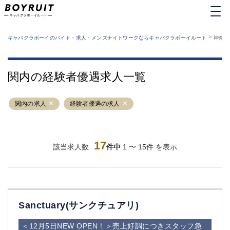
MENU
エリアから探す
関西版
>
業種から探す
キャバクラボーイのバイト・求人・メンズナイトワークならキャバクラボーイルート
神奈川
職種から探す
東京都
特徴から探す
運営者情報
銀座
上野
キャバクラボーイルートとは？
関内の経験者優遇求人一覧
サイトマップ
六本木
池袋
新橋
歌舞伎町
関内の求人
経験者優遇の求人
吉祥寺
練馬
渋谷
大和
錦糸町
秋葉原
八王子
17
恵比寿
該当求人数
件中
1 〜 15件 を表示
神田
立川
千葉中央
門前仲町
町田
五反田
横須賀中央
調布
Sanctuary(サンクチュアリ)
蒲田
北千住
①六本木 ②西麻布
大山
＜12月5日NEW OPEN！＞売上好調につきスタッフ急