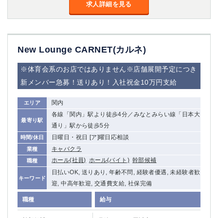
金町
大井町
求人詳細を見る
大泉学園
下赤塚
竹ノ塚
三鷹
亀戸
水道橋
New Lounge CARNET(カルネ)
荻窪
浅草
新小岩
幡ヶ谷
※体育会系のお店ではありません※店舗展開予定につき
祖師ヶ谷大蔵
小岩
新メンバー急募！送りあり！入社祝金10万円支給
湯島
久米川
市川
西麻布
関内
エリア
五井
各線「関内」駅より徒歩4分／みなとみらい線「日本大
最寄り駅
通り」駅から徒歩5分
神奈川県
日曜日・祝日 [ア]曜日応相談
時間/休日
キャバクラ
業種
関内
横浜
ホール(社員)
ホール(バイト)
幹部候補
職種
川崎
溝の口
日払いOK, 送りあり, 年齢不問, 経験者優遇, 未経験者歓
本厚木
新横浜
キーワード
迎, 中高年歓迎, 交通費支給, 社保完備
藤沢
平塚
職種
給与
武蔵小杉
橋本
小田原
横浜・桜木町