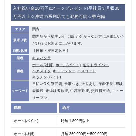
入社祝い金10万円&スーツプレゼント!平社員で月収35
万円以上☆沖縄の系列店でも勤務可能☆寮完備
関内
エリア
関内駅から徒歩5分 場所が分からない方はお電話いた
最寄り駅
だければお迎えに上がります。
【日曜・祝日定休日】
時間/休日
キャバクラ
業種
ホール(社員)
ホール(バイト)
送りドライバー
ヘアメイク
キャッシャー
エスコート
職種
キッチン(バイト)
日払いOK, 寮完備, 食事つき, 送りあり, 年齢不問, 経験
者優遇, 未経験者歓迎, 中高年歓迎, 交通費支給, ニュー
キーワード
オープン
職種
給与
ホール(バイト)
時給 1,800円以上
ホール(社員)
月給 350,000円〜500,000円