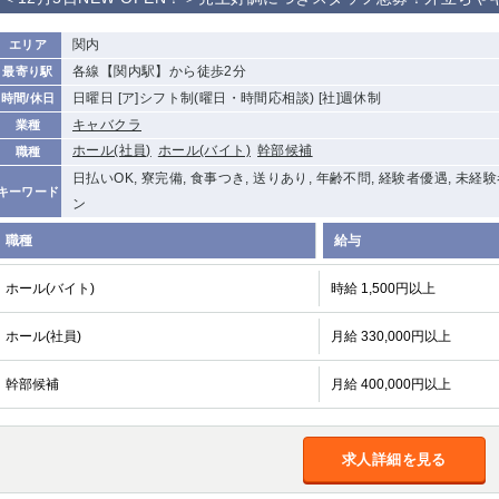
から徒歩10分
①歌舞伎町 ②
①銀座 ②新橋
錦糸町(南口)
蒲田(西口)
関内
エリア
新宿
各線【関内駅】から徒歩2分
最寄り駅
①東武練馬 ②
池袋東口
金町
大井町
日曜日 [ア]シフト制(曜日・時間応相談) [社]週休制
時間/休日
成増・板橋 ③
大山 ②池袋
キャバクラ
業種
下赤塚
竹ノ塚
三鷹
亀戸
ホール(社員)
ホール(バイト)
幹部候補
職種
荻窪
浅草
新小岩
幡ヶ谷
日払いOK, 寮完備, 食事つき, 送りあり, 年齢不問, 経験者優遇, 未経
キーワード
小岩
ン
湯島
久米川
市川
五井
職種
給与
関内
横浜
川崎
溝の口
ホール(バイト)
時給 1,500円以上
新横浜
藤沢
平塚
武蔵小杉
ホール(社員)
月給 330,000円以上
小田原
横浜・桜木町
関内・馬車道・
武蔵新城
日ノ出町
幹部候補
茅ヶ崎
戸塚
たまプラーザ
月給 400,000円以上
大船
厚木
横須賀
桜木町
求人詳細を見る
大宮
南越谷
志木
川越
南浦和
所沢
熊谷
獨協大学前＜