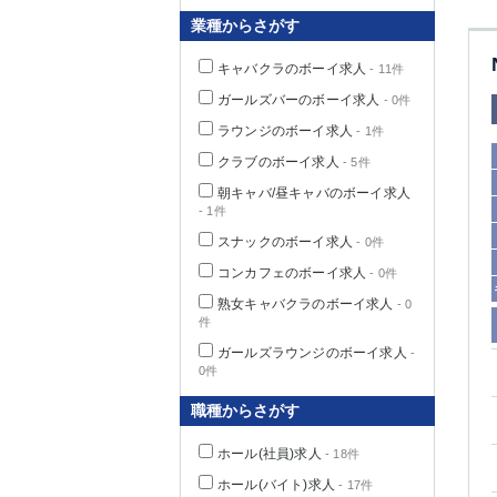
業種からさがす
キャバクラのボーイ求人
- 11件
千葉県
ガールズバーのボーイ求人
- 0件
ラウンジのボーイ求人
- 1件
クラブのボーイ求人
- 5件
朝キャバ/昼キャバのボーイ求人
- 1件
栃木県
スナックのボーイ求人
- 0件
コンカフェのボーイ求人
- 0件
茨城県
熟女キャバクラのボーイ求人
- 0
件
群馬県
ガールズラウンジのボーイ求人
-
0件
職種からさがす
ホール(社員)求人
- 18件
ホール(バイト)求人
- 17件