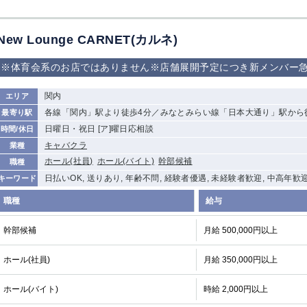
加松原＞
春日部
川口
蕨
New Lounge CARNET(カルネ)
船橋
津田沼
成田
千葉
※体育会系のお店ではありません※店舗展開予定につき新メンバー急
佐倉
柏（西口）
木更津
柏（東口）
茂原
松戸
八千代台
本八幡
関内
エリア
浦安
各線「関内」駅より徒歩4分／みなとみらい線「日本大通り」駅から
最寄り駅
日曜日・祝日 [ア]曜日応相談
時間/休日
宇都宮
小山
東武宇都宮（宇
キャバクラ
業種
都宮西口）
ホール(社員)
ホール(バイト)
幹部候補
職種
日払いOK, 送りあり, 年齢不問, 経験者優遇, 未経験者歓迎, 中高年歓
キーワード
土浦
ひたち野うしく
職種
給与
高崎
館林
幹部候補
月給 500,000円以上
ホール(社員)
0
月給 350,000円以上
選択した内容で設定
該当求人
件
ホール(バイト)
時給 2,000円以上