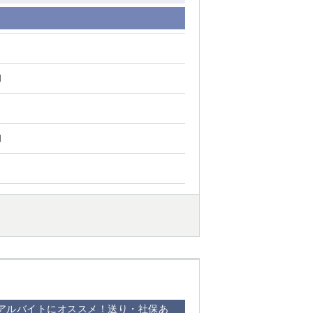
円
円
アルバイトにオススメ！送り・社保あ