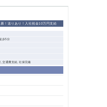
西船橋
募！送りあり！入社祝金10万円支給
下総中山
東金
徒歩5分
迎, 交通費支給, 社保完備