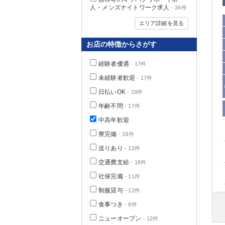
人・メンズナイトワーク求人
- 34件
エリア詳細を見る
お店の特徴からさがす
経験者優遇
- 17件
未経験者歓迎
- 17件
日払いOK
- 18件
年齢不問
- 17件
中高年歓迎
神奈川県
寮完備
- 18件
送りあり
- 12件
交通費支給
- 18件
社保完備
- 11件
制服貸与
- 12件
食事つき
- 8件
埼玉県
ニューオープン
- 12件