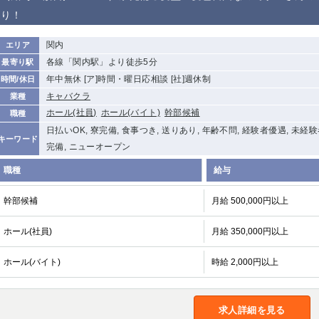
り！
関内
エリア
各線「関内駅」より徒歩5分
最寄り駅
年中無休 [ア]時間・曜日応相談 [社]週休制
時間/休日
キャバクラ
業種
ホール(社員)
ホール(バイト)
幹部候補
職種
日払いOK, 寮完備, 食事つき, 送りあり, 年齢不問, 経験者優遇, 未経
キーワード
完備, ニューオープン
職種
給与
幹部候補
月給 500,000円以上
ホール(社員)
月給 350,000円以上
ホール(バイト)
時給 2,000円以上
求人詳細を見る