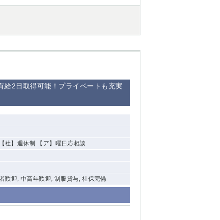
有給2日取得可能！プライベートも充実
 【社】週休制 【ア】曜日応相談
験者歓迎, 中高年歓迎, 制服貸与, 社保完備