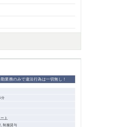
内勤業務のみで違法行為は一切無し！
5分
コート
迎, 制服貸与