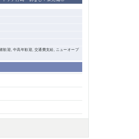
清瀬（南口）
大泉学園
水道橋
祖師ヶ谷大蔵
験者歓迎, 中高年歓迎, 交通費支給, ニューオープ
西麻布
本厚木
橋本
元住吉
相模原
草加
草
北浦和（西口）