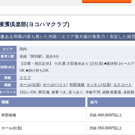
横濱倶楽部(ヨコハマクラブ)
趣ある和風の落ち着いた内装◇エリア最大級の集客力！安定した経
関内
エリア
各線『関内駅』徒歩4分
最寄り駅
【日曜・祝日定休】 ※共通:大型連休あり [正社員] ■週休制 [ホールア
時間/休日
OK ■掛け持ちOK
クラブ
業種
ホール(社員)
ホール(バイト)
幹部候補
キッチン(社員)
エスコート
職種
日払いOK, 寮完備, 食事つき, 送りあり, 年齢不問, 経験者優遇, 未経
キーワード
職種
給与
幹部候補
月給 400,000円以上
ホール(社員)
月給 350,000円以上