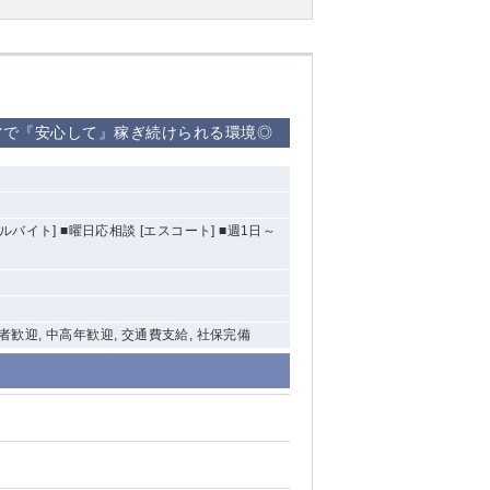
営で『安心して』稼ぎ続けられる環境◎
ルバイト] ■曜日応相談 [エスコート] ■週1日～
験者歓迎, 中高年歓迎, 交通費支給, 社保完備