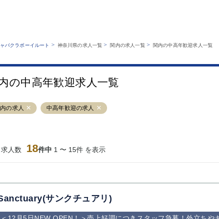
MENU
エリアから探す
関西版
業種から探す
銀座
上野
六本木
池袋
>
>
>
ャバクラボーイルート
神奈川県の求人一覧
関内の求人一覧
関内の中高年歓迎求人一覧
職種から探す
特徴から探す
歌舞伎町
吉祥寺
練馬
渋谷
運営者情報
キャバクラボーイルートとは？
錦糸町
秋葉原
八王子
恵比寿
サイトマップ
内の中高年歓迎求人一覧
立川
千葉中央
門前仲町
町田
横須賀中央
調布
蒲田
北千住
関内の求人
中高年歓迎の求人
大山
赤坂
高円寺
赤羽
蒲田東口
多摩センター
立川（南口）
新宿
西葛西
中野
葛西
府中
18
当求人数
件中
1 〜 15件 を表示
ひばりヶ丘（北
学芸大学
吉祥寺（南口／
小作・羽村・
口）
公園口）
生エリア
吉祥寺（北口／
四谷
錦糸町南口
下北沢・経堂
東口）
成増駅徒歩3分
①JR埼京線
三軒茶屋（南
①歌舞伎町 
の好立地！
「赤羽駅」から
口）
新宿 ③新宿
Sanctuary(サンクチュアリ)
徒歩2分 ②東
丁目 ④西武
京メトロ南北線
宿
＜12月5日NEW OPEN！＞売上好調につきスタッフ急募！外立ち
「赤羽岩淵駅」