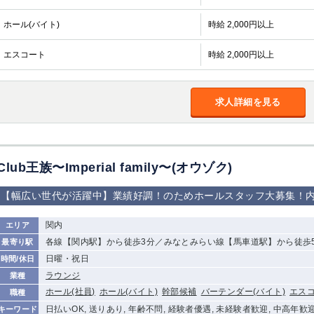
ホール(バイト)
時給 2,000円以上
エスコート
時給 2,000円以上
求人詳細を見る
Club王族〜Imperial family〜(オウゾク)
【幅広い世代が活躍中】業績好調！のためホールスタッフ大募集！
関内
エリア
各線【関内駅】から徒歩3分／みなとみらい線【馬車道駅】から徒歩
最寄り駅
日曜・祝日
時間/休日
ラウンジ
業種
ホール(社員)
ホール(バイト)
幹部候補
バーテンダー(バイト)
エス
職種
日払いOK, 送りあり, 年齢不問, 経験者優遇, 未経験者歓迎, 中高年歓
キーワード