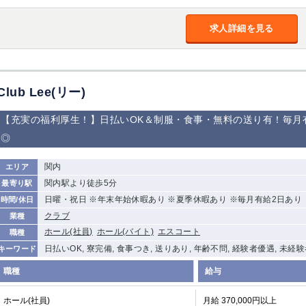
求人詳細を見る
Club Lee(リー)
【充実の福利厚生！】日払いOK＆制服・食事・無料の送り有！毎月
◎
関内
エリア
関内駅より徒歩5分
最寄り駅
日曜・祝日 ※年末年始休暇あり ※夏季休暇あり ※毎月有給2日あり
時間/休日
クラブ
業種
ホール(社員)
ホール(バイト)
エスコート
職種
日払いOK, 寮完備, 食事つき, 送りあり, 年齢不問, 経験者優遇, 未経
キーワード
職種
給与
ホール(社員)
月給 370,000円以上