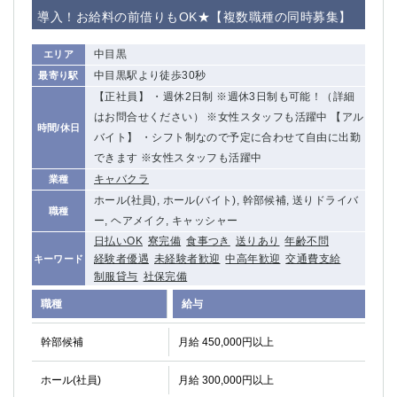
赤坂
高円寺
導入！お給料の前借りもOK★【複数職種の同時募集】
赤羽
品川
蒲田東口
多摩センター
中目黒
エリア
立川（南口）
新宿
中目黒駅より徒歩30秒
最寄り駅
浜松町
西葛西
【正社員】 ・週休2日制 ※週休3日制も可能！（詳細
中野
葛西
はお問合せください） ※女性スタッフも活躍中 【アル
時間/休日
府中
バイト】 ・シフト制なので予定に合わせて自由に出勤
中目黒
できます ※女性スタッフも活躍中
ひばりヶ丘（北口）
学芸大学
キャバクラ
業種
吉祥寺（南口／公園口）
小作・羽村・福生エリア
ホール(社員), ホール(バイト), 幹部候補, 送りドライバ
自由が丘
吉祥寺（北口／東口）
職種
ー, ヘアメイク, キャッシャー
四谷
錦糸町南口
日払いOK
寮完備
食事つき
送りあり
年齢不問
下北沢・経堂
金町（北口）
経験者優遇
未経験者歓迎
中高年歓迎
交通費支給
キーワード
成増駅徒歩3分の好立地！
①JR埼京線「赤羽駅」から徒歩2分 ②
制服貸与
社保完備
三軒茶屋（南口）
①歌舞伎町 ②新宿 ③新宿三丁目 ④
職種
給与
①歌舞伎町 ②新宿 ③西部新宿 ③東新宿
①歌舞伎町 ②新宿
①銀座 ②新橋
錦糸町(南口)
幹部候補
月給 450,000円以上
蒲田(西口)
清瀬（南口）
ホール(社員)
月給 300,000円以上
①東武練馬 ②成増・板橋 ③大山 ②池袋
池袋東口