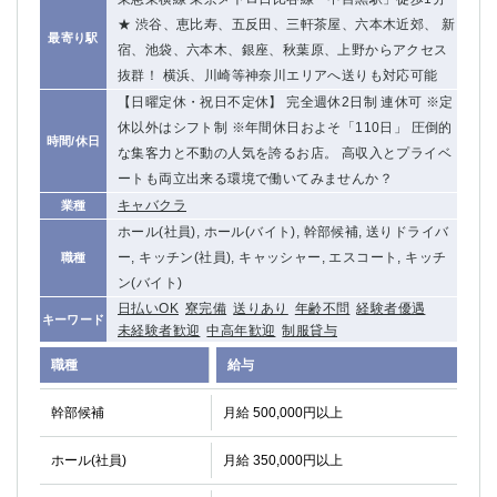
関内・馬車道・日ノ出町
武蔵新城
★ 渋谷、恵比寿、五反田、三軒茶屋、六本木近郊、 新
最寄り駅
元住吉
茅ヶ崎
宿、池袋、六本木、銀座、秋葉原、上野からアクセス
戸塚
抜群！ 横浜、川崎等神奈川エリアへ送りも対応可能
たまプラーザ
【日曜定休・祝日不定休】 完全週休2日制 連休可 ※定
大船
相模原
休以外はシフト制 ※年間休日およそ「110日」 圧倒的
厚木
横須賀
時間/休日
な集客力と不動の人気を誇るお店。 高収入とプライベ
桜木町
ートも両立出来る環境で働いてみませんか？
キャバクラ
業種
埼玉県
ホール(社員), ホール(バイト), 幹部候補, 送りドライバ
大宮
南越谷
ー, キッチン(社員), キャッシャー, エスコート, キッチ
職種
志木
川越
ン(バイト)
草加
南浦和
日払いOK
寮完備
送りあり
年齢不問
経験者優遇
キーワード
未経験者歓迎
中高年歓迎
制服貸与
所沢
熊谷
獨協大学前＜草加松原＞
北浦和（西口）
職種
給与
春日部
川口
幹部候補
月給 500,000円以上
蕨
ホール(社員)
月給 350,000円以上
千葉県