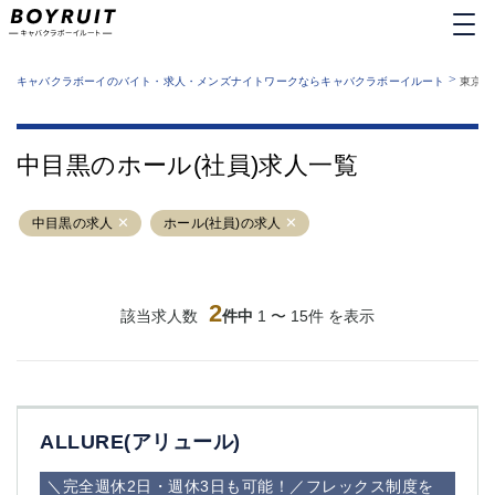
MENU
エリアから探す
関西版
>
業種から探す
キャバクラボーイのバイト・求人・メンズナイトワークならキャバクラボーイルート
東京都
職種から探す
東京都
特徴から探す
運営者情報
銀座
上野
キャバクラボーイルートとは？
中目黒のホール(社員)求人一覧
サイトマップ
六本木
池袋
新橋
歌舞伎町
中目黒の求人
ホール(社員)の求人
吉祥寺
練馬
渋谷
大和
錦糸町
秋葉原
八王子
2
恵比寿
該当求人数
件中
1 〜 15件 を表示
神田
立川
千葉中央
門前仲町
町田
五反田
横須賀中央
調布
ALLURE(アリュール)
蒲田
北千住
①六本木 ②西麻布
大山
＼完全週休2日・週休3日も可能！／フレックス制度を