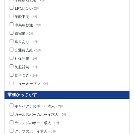
未経験者歓迎
- 2件
日払いOK
- 2件
年齢不問
- 2件
中高年歓迎
- 2件
寮完備
- 2件
送りあり
- 2件
交通費支給
- 1件
社保完備
- 1件
制服貸与
- 2件
食事つき
- 1件
ニューオープン
- 0件
業種からさがす
キャバクラのボーイ求人
- 2件
ガールズバーのボーイ求人
- 0件
ラウンジのボーイ求人
- 0件
クラブのボーイ求人
- 0件