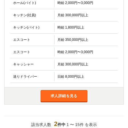
ホール(バイト)
時給 2,000円〜3,000円
船橋
津田沼
成田
千葉
キッチン(社員)
月給 300,000円以上
西船橋
佐倉
柏（西口）
木更津
キッチン(バイト)
時給 1,800円以上
柏（東口）
下総中山
茂原
松戸
エスコート
月給 350,000円以上
八千代台
本八幡
エスコート
時給 2,000円〜3,000円
東金
浦安
キャッシャー
月給 300,000円以上
栃木県
送りドライバー
日給 8,000円以上
宇都宮
小山
東武宇都宮（宇都宮西口）
求人詳細を見る
茨城県
土浦
ひたち野うしく
群馬県
2
該当求人数
件中
1 〜 15件 を表示