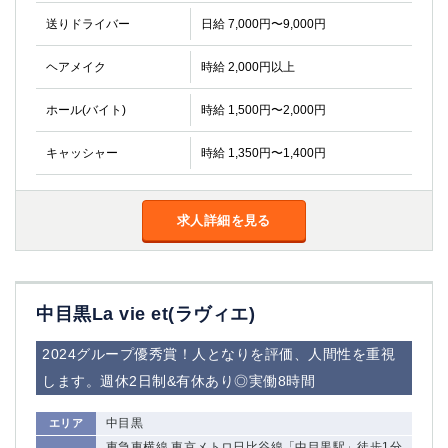
金町
大井町
送りドライバー
日給 7,000円〜9,000円
大泉学園
下赤塚
竹ノ塚
三鷹
ヘアメイク
時給 2,000円以上
亀戸
水道橋
荻窪
浅草
ホール(バイト)
時給 1,500円〜2,000円
新小岩
幡ヶ谷
キャッシャー
時給 1,350円〜1,400円
祖師ヶ谷大蔵
小岩
湯島
久米川
市川
西麻布
求人詳細を見る
五井
神奈川県
中目黒La vie et(ラヴィエ)
関内
横浜
川崎
溝の口
2024グループ優秀賞！人となりを評価、人間性を重視
本厚木
新横浜
します。週休2日制&有休あり◎実働8時間
藤沢
平塚
武蔵小杉
橋本
中目黒
エリア
小田原
横浜・桜木町
東急東横線 東京メトロ日比谷線「中目黒駅」徒歩1分