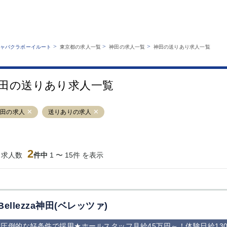
MENU
エリアから探す
関西版
業種から探す
銀座
上野
六本木
池袋
>
>
>
ャバクラボーイルート
東京都の求人一覧
神田の求人一覧
神田の送りあり求人一覧
職種から探す
特徴から探す
歌舞伎町
吉祥寺
練馬
渋谷
運営者情報
キャバクラボーイルートとは？
錦糸町
秋葉原
八王子
恵比寿
サイトマップ
田の送りあり求人一覧
立川
千葉中央
門前仲町
町田
横須賀中央
調布
蒲田
北千住
神田の求人
送りありの求人
大山
赤坂
高円寺
赤羽
蒲田東口
多摩センター
立川（南口）
新宿
西葛西
中野
葛西
府中
2
当求人数
件中
1 〜 15件 を表示
ひばりヶ丘（北
学芸大学
吉祥寺（南口／
小作・羽村・
口）
公園口）
生エリア
吉祥寺（北口／
四谷
錦糸町南口
下北沢・経堂
東口）
成増駅徒歩3分
①JR埼京線
三軒茶屋（南
①歌舞伎町 
の好立地！
「赤羽駅」から
口）
新宿 ③新宿
Bellezza神田(ベレッツァ)
徒歩2分 ②東
丁目 ④西武
京メトロ南北線
宿
圧倒的な好条件で採用★ホールスタッフ月給45万円～！体験日給130
「赤羽岩淵駅」