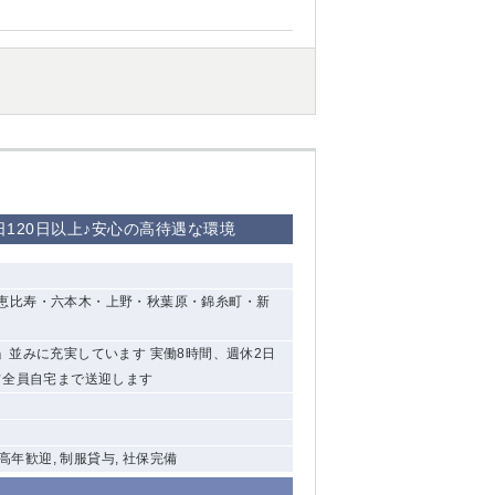
西船橋
下総中山
東金
日120日以上♪安心の高待遇な環境
恵比寿・六本木・上野・秋葉原・錦糸町・新
」並みに充実しています 実働8時間、週休2日
フ全員自宅まで送迎します
中高年歓迎, 制服貸与, 社保完備