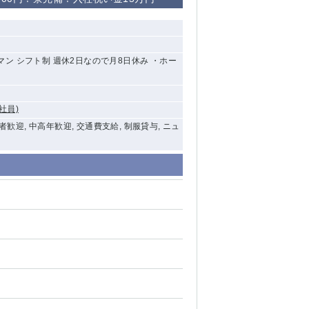
清瀬（南口）
大泉学園
トマン シフト制 週休2日なので月8日休み ・ホー
水道橋
社員)
祖師ヶ谷大蔵
験者歓迎, 中高年歓迎, 交通費支給, 制服貸与, ニュ
西麻布
本厚木
橋本
元住吉
相模原
草加
草
北浦和（西口）