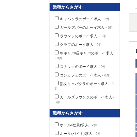
業種からさがす
キャバクラのボーイ求人
- 2件
千葉県
ガールズバーのボーイ求人
- 0件
ラウンジのボーイ求人
- 0件
クラブのボーイ求人
- 0件
朝キャバ/昼キャバのボーイ求人
- 0件
栃木県
スナックのボーイ求人
- 0件
コンカフェのボーイ求人
- 0件
茨城県
熟女キャバクラのボーイ求人
- 0
件
群馬県
ガールズラウンジのボーイ求人
-
0件
職種からさがす
ホール(社員)求人
- 2件
ホール(バイト)求人
- 2件