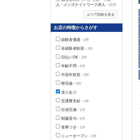
人・メンズナイトワーク求人
- 15件
エリア詳細を見る
お店の特徴からさがす
経験者優遇
- 2件
未経験者歓迎
- 2件
日払いOK
- 2件
年齢不問
- 2件
中高年歓迎
- 2件
神奈川県
寮完備
- 2件
送りあり
交通費支給
- 1件
社保完備
- 1件
制服貸与
- 2件
食事つき
- 1件
埼玉県
ニューオープン
- 1件