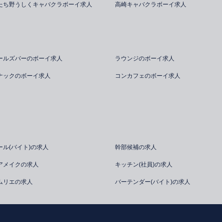
たち野うしくキャバクラボーイ求人
高崎キャバクラボーイ求人
ールズバーのボーイ求人
ラウンジのボーイ求人
ナックのボーイ求人
コンカフェのボーイ求人
ール(バイト)の求人
幹部候補の求人
アメイクの求人
キッチン(社員)の求人
ムリエの求人
バーテンダー(バイト)の求人