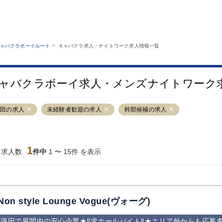
MENU
エリアから探す
関西版
業種から探す
銀座
上野
六本木
池袋
>
ャバクラボーイルート
キャバクラ求人・ナイトワーク求人情報一覧
職種から探す
特徴から探す
歌舞伎町
吉祥寺
練馬
渋谷
運営者情報
キャバクラボーイルートとは？
錦糸町
秋葉原
八王子
恵比寿
サイトマップ
ャバクラボーイ求人・メンズナイトワーク
立川
千葉中央
門前仲町
町田
横須賀中央
調布
蒲田
北千住
蒲田の求人
未経験者歓迎の求人
幹部候補の求人
大山
赤坂
高円寺
赤羽
蒲田東口
多摩センター
立川（南口）
新宿
西葛西
中野
葛西
府中
1
当求人数
件中
1 〜 15件 を表示
ひばりヶ丘（北
学芸大学
吉祥寺（南口／
小作・羽村・
口）
公園口）
生エリア
吉祥寺（北口／
四谷
錦糸町南口
下北沢・経堂
東口）
成増駅徒歩3分
①JR埼京線
三軒茶屋（南
①歌舞伎町 
の好立地！
「赤羽駅」から
口）
新宿 ③新宿
Non style Lounge Vogue(ヴォーグ)
徒歩2分 ②東
丁目 ④西武
京メトロ南北線
宿
蒲田で展開中の安心企業★‼求ホールバイト‼★エリア外からも応募
「赤羽岩淵駅」