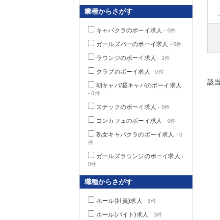
業種からさがす
キャバクラのボーイ求人
- 0件
千葉県
ガールズバーのボーイ求人
- 0件
ラウンジのボーイ求人
- 1件
クラブのボーイ求人
- 0件
該
朝キャバ/昼キャバのボーイ求人
- 0件
栃木県
スナックのボーイ求人
- 0件
コンカフェのボーイ求人
- 0件
茨城県
熟女キャバクラのボーイ求人
- 0
件
群馬県
ガールズラウンジのボーイ求人
-
0件
職種からさがす
ホール(社員)求人
- 3件
ホール(バイト)求人
- 3件