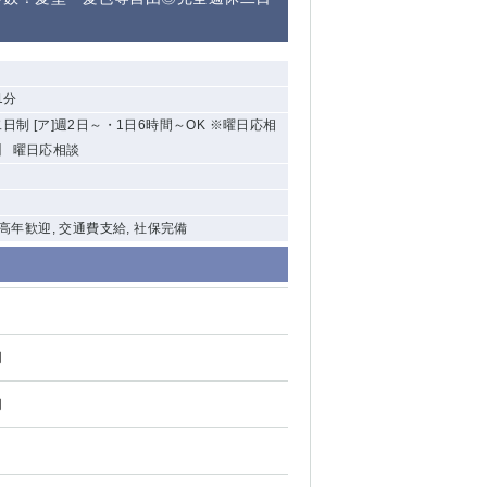
清瀬（南口）
大泉学園
1分
制 [ア]週2日～・1日6時間～OK ※曜日応相
水道橋
】 曜日応相談
祖師ヶ谷大蔵
西麻布
中高年歓迎, 交通費支給, 社保完備
本厚木
橋本
元住吉
円
相模原
円
草加
草
北浦和（西口）