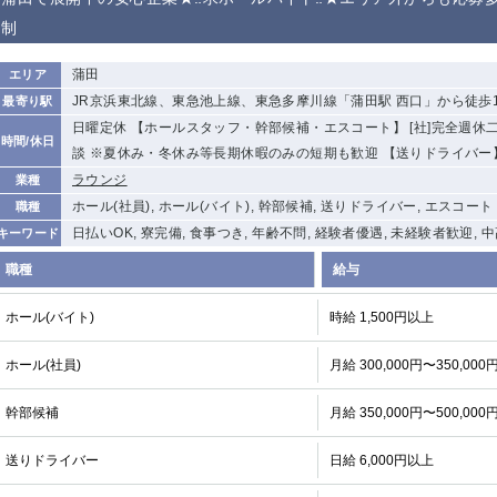
から徒歩10分
制
①歌舞伎町 ②
①銀座 ②新橋
錦糸町(南口)
蒲田(西口)
新宿
蒲田
エリア
①東武練馬 ②
池袋東口
金町
大井町
JR京浜東北線、東急池上線、東急多摩川線「蒲田駅 西口」から徒歩
最寄り駅
成増・板橋 ③
大山 ②池袋
日曜定休 【ホールスタッフ・幹部候補・エスコート】 [社]完全週休二日
時間/休日
下赤塚
竹ノ塚
三鷹
亀戸
談 ※夏休み・冬休み等長期休暇のみの短期も歓迎 【送りドライバー
荻窪
浅草
新小岩
幡ヶ谷
ラウンジ
業種
小岩
湯島
久米川
市川
ホール(社員), ホール(バイト), 幹部候補, 送りドライバー, エスコート
職種
五井
日払いOK, 寮完備, 食事つき, 年齢不問, 経験者優遇, 未経験者歓迎, 
キーワード
職種
給与
関内
横浜
川崎
溝の口
新横浜
藤沢
平塚
武蔵小杉
ホール(バイト)
時給 1,500円以上
小田原
横浜・桜木町
関内・馬車道・
武蔵新城
日ノ出町
ホール(社員)
月給 300,000円〜350,000
茅ヶ崎
戸塚
たまプラーザ
大船
厚木
横須賀
桜木町
幹部候補
月給 350,000円〜500,000
送りドライバー
日給 6,000円以上
大宮
南越谷
志木
川越
南浦和
所沢
熊谷
獨協大学前＜