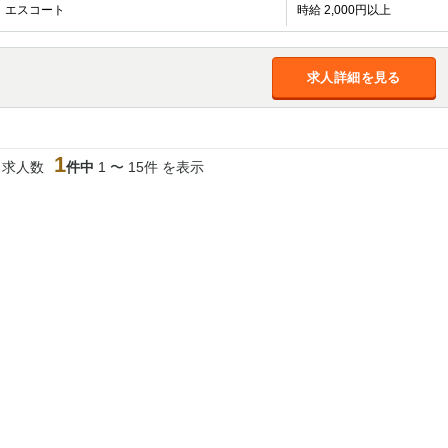
加松原＞
エスコート
時給 2,000円以上
春日部
川口
蕨
求人詳細を見る
船橋
津田沼
成田
千葉
佐倉
柏（西口）
木更津
柏（東口）
茂原
松戸
八千代台
本八幡
浦安
1
当求人数
件中
1 〜 15件 を表示
宇都宮
小山
東武宇都宮（宇
都宮西口）
土浦
ひたち野うしく
高崎
館林
0
選択した内容で設定
該当求人
件