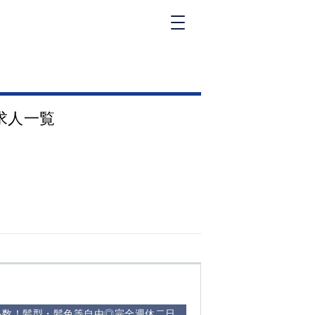
新橋
大和
神田
求人一覧
五反田
①六本木 ②西
麻布
品川
浜松町
中目黒
福
自由が丘
金町（北口）
②
①歌舞伎町 ②
三
新宿 ③西部新
新
宿 ③東新宿
多数！髪型・髪色等自由◎完全週休二日