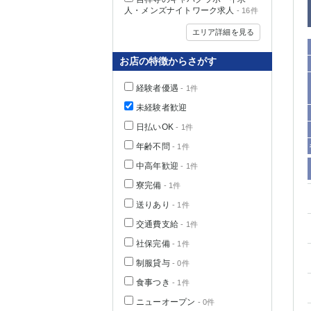
人・メンズナイトワーク求人
- 16件
エリア詳細を見る
お店の特徴からさがす
経験者優遇
- 1件
未経験者歓迎
日払いOK
- 1件
年齢不問
- 1件
中高年歓迎
- 1件
神奈川県
寮完備
- 1件
送りあり
- 1件
交通費支給
- 1件
社保完備
- 1件
制服貸与
- 0件
食事つき
- 1件
埼玉県
ニューオープン
- 0件